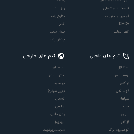
ابزار توسعه دهندگان
ویدئو
فرصت های شغلی
روزنامه
قوانین و مقررات
نتایج زنده
DMCA
آنتن
آگهی دولتی
پیش بینی
پخش زنده
تیم های داخلی
تیم های خارجی
استقلال
آث میلان
پرسپولیس
اینتر میلان
تراکتور
بارسلونا
ذوب آهن
بایرن مونیخ
سپاهان
آرسنال
فولاد
چلسی
ملوان
رئال مادرید
گل‌گهر
لیورپول
آلومینیوم اراک
منچستریونایتد