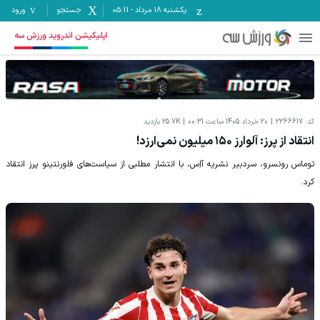
یکشنبه ۱۸ مرداد
-
05:11
جستجو
ورود
اپلیکیشن اندروید ورزش سه
کد:
2366617
20 خرداد 1405 ساعت 00:31
25.7K
بازدید
انتقاد از پرز: آلوارز ۱۵۰ میلیون نمی‌ارزد!
توماس رونسرو، سردبیر نشریه آاِس، با انتشار مطلبی از سیاست‌های فلورنتینو پرز انتقاد
کرد.