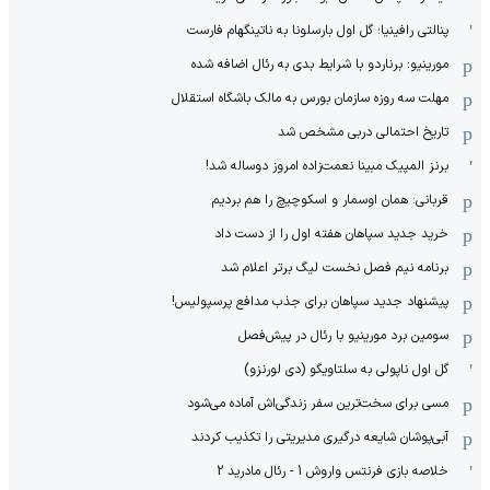
پنالتی رافینیا؛ گل اول بارسلونا به ناتینگهام فارست
مورینیو: برناردو با شرایط بدی به رئال اضافه شده
مهلت سه روزه سازمان بورس به مالک باشگاه استقلال
تاریخ احتمالی دربی مشخص شد
برنز المپیک مبینا نعمت‌زاده امروز دوساله شد!
قربانی: همان اوسمار و اسکوچیچ را هم بردیم
خرید جدید سپاهان هفته اول را از دست داد
برنامه نیم فصل نخست لیگ برتر اعلام شد
پیشنهاد جدید سپاهان برای جذب مدافع پرسپولیس!
سومین برد مورینیو با رئال در پیش‌فصل
گل اول ناپولی به سلتاویگو (دی لورنزو)
مسی برای سخت‌ترین سفر زندگی‌اش آماده می‌شود
آبی‌پوشان شایعه درگیری مدیریتی را تکذیب کردند
خلاصه بازی فرنتس واروش 1 - رئال مادرید 2