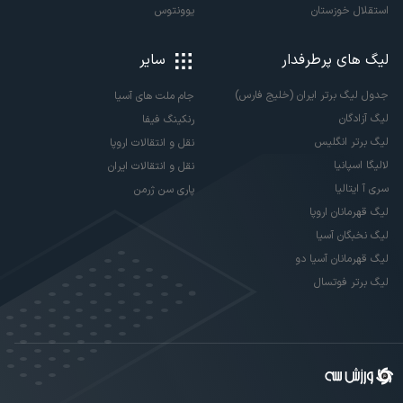
استقلال خوزستان
یوونتوس
لیگ های پرطرفدار
سایر
جدول لیگ برتر ایران (خلیج فارس)
جام ملت های آسیا
لیگ آزادگان
رنکینگ فیفا
لیگ برتر انگلیس
نقل و انتقالات اروپا
لالیگا اسپانیا
نقل و انتقالات ایران
سری آ ایتالیا
پاری سن ژرمن
لیگ قهرمانان اروپا
لیگ نخبگان آسیا
لیگ قهرمانان آسیا دو
لیگ برتر فوتسال