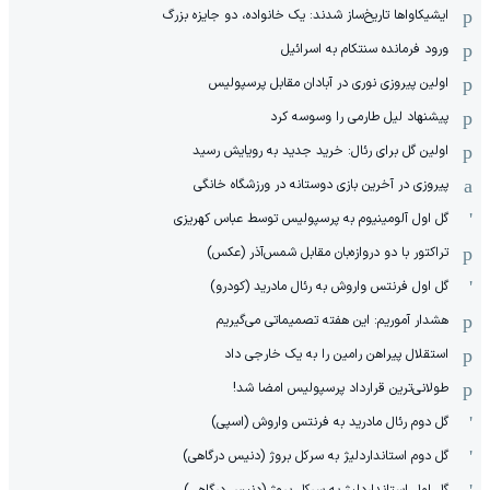
ایشیکاوا‌ها تاریخ‌ساز شدند: یک خانواده، دو جایزه بزرگ
ورود فرمانده سنتکام به اسرائیل
اولین پیروزی نوری در آبادان مقابل پرسپولیس
پیشنهاد لیل طارمی را وسوسه کرد
اولین گل برای رئال: خرید جدید به رویایش رسید
پیروزی در آخرین بازی دوستانه در ورزشگاه خانگی
گل اول آلومینیوم به پرسپولیس توسط عباس کهریزی
تراکتور با دو دروازه‌بان مقابل شمس‌آذر (عکس)
گل اول فرنتس واروش به رئال مادرید (کودرو)
هشدار آموریم: این هفته تصمیماتی می‌گیریم
استقلال پیراهن رامین را به یک خارجی داد
طولانی‌ترین قرارداد پرسپولیس امضا شد!
گل دوم رئال مادرید به فرنتس واروش (اسپی)
گل دوم استانداردلیژ به سرکل بروژ (دنیس درگاهی)
گل اول استانداردلیژ به سرکل بروژ (دنیس درگاهی)