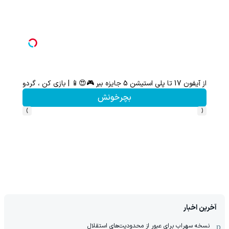
گردونه شانس بدون پوچ از PS5 تا آیفون17 و 1000دلار جایزه 🔥
دریافت 50 تتر !
بچرخون
›
‹
آخرین اخبار
نسخه سهراب برای عبور از محدودیت‌های استقلال