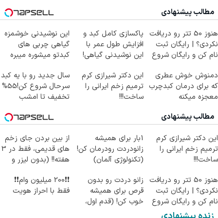
مطالب پیشنهادی
هنوز 50 تتر رو دریافت
پاکسازی کامل کبد و
این نوشیدنی خوشمزه
نکردی؟ | رایگان ثبت
افزایش طول عمر با
گیاهی چربی های
نام کن و رایگان شروع
این نوشیدنی گیاهی!
کبدتو میشوره میبره
کن!
کلیک جهت خرید
دمنوش خوش عطری
این دکتر شیرازی کرم
سال جدید رو با یه کبد
که برای درمان کبدچرب
ترمیم زخم ایرانی را
سرحال شروع کن!55%
معجزه میکنه
ساخت!!!
تخفیف تا امشب
مطالب پیشنهادی
این دکتر شیرازی کرم
1بار برای همیشه
از بین بردن جای زخم
ترمیم زخم ایرانی را
زانودردت رودرمان کن!
های قدیمی، فقط در 3
ساخت!!!
(تکنولوژی آلمان)
هفته!! (بدون لیزر و
◂پرسشنامه▸
جراحی)
هنوز 50 تتر رو دریافت
زانو دردت رو بدون
❗❗200 میلیون وام❗❗
نکردی؟ | رایگان ثبت
قرص برای همیشه
فقط با احراز هویت
نام کن و رایگان شروع
خوب کن! (قدم اول،
کن!
پرسش‌نامه)
زنده پیشنهادی