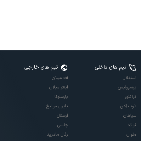
تیم های داخلی
تیم های خارجی
استقلال
آث میلان
پرسپولیس
اینتر میلان
تراکتور
بارسلونا
ذوب آهن
بایرن مونیخ
سپاهان
آرسنال
فولاد
چلسی
ملوان
رئال مادرید