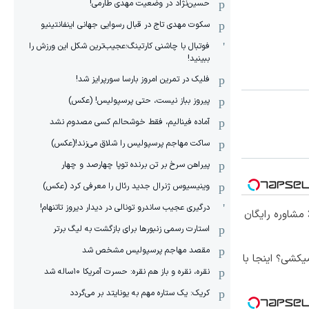
حسین‌نژاد در وضعیت مهدی طارمی!
سکوت مهدی تاج در قبال رسوایی جهانی اینفانتینیو
فوتبال با چاشنی کارتینگ؛عجیب‌ترین شکل این ورزش را
ببینید!
فلیک در تمرین امروز بارسا سورپرایز شد!
پیروز بباز نیست، حتی پرسپولیس! (عکس)
آماده فینالیم، فقط خوشحالم کسی مصدوم نشد
ساکت مهاجم پرسپولیس را شلاق می‌زند!(عکس)
پیراهن سرخ بر تن برنده توپا چهارصد و چهار
وینیسیوس ژنرال جدید رئال را معرفی کرد (عکس)
درگیری عجیب ساندرو تونالی در دیدار دیروز تاتنهام!
 مشاوره رایگان
استارت رسمی زنبورها برای بازگشت به لیگ برتر
مقصد مهاجم پرسپولیس مشخص شد
کشی؟ اینجا با
نقره، نقره و باز هم نقره: حسرت آمریکا ۱۰‌ساله شد
کریک: یک ستاره مهم به یونایتد بر می‌گردد