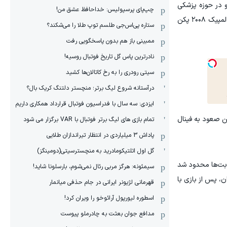
ارست بود. فعالیت او در حوزه پزشکی
چپ‌پای پرسپولیس: خداحافظ عشق من!
ورزشی پس از پایان دوران حرفه‌ای‌اش در دو و میدانی آغاز شد؛ جایی که او به عنوان یک دونده سرعت خوش درخشید و در بازی‌های المپیک ۲۰۰۸ پکن
ستاره پی‌اس‌جی طلسم توپ طلا را می‌شکند؟
ممبینی باز هم بدون پاسخگویی رفت
نادر‌ترین پاس گل تاریخ فوتبال روسیه!
سیتی رودری را به رخ کاتالان‌ها کشید
درآستانه شروع لیگ برتر؛ منچستر دلتنگ کریک بال؟
ایزدی: سه سال با فدراسیون فوتبال قرارداد همکاری داریم
کسب عنوان قهرمانی لیگ برتر بعد از یک انتظار ۲۲ ساله و همچنین صعود به فینال
تمام بازی های لیگ برتر فوتبال با VAR برگزار می شود
پاداش 3 میلیاردی در انتظار تیراندازان طلایی
گل اول اتلتیکومادرید به منچسترسیتی(دومینگز)
یت‌های عضلانی و زانو، حضورش به ۳۶ بازی در تمامی رقابت‌ها محدود شد
سیمئونه: هرگز مربی رئال نمی‌شوم، بارسلونا شاید!
ان، پس از بازی با
قهرمانی لژیونر ایرانی در جام حذفی میانمار
اسطوره لیورپول آرائوخو را ویران کرد!
مدافع جوان بعثت به چادرملو پیوست