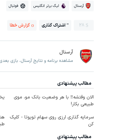
آرسنال
لیگ برتر انگلیس
فوتبال
28
اشتراک گذاری
گزارش خطا
آرسنال
مشاهده برنامه و نتایج آرسنال، بازی بعدی
مطالب پیشنهادی
الان وقتشه‼️ با هر وضعیت بانک مو، موی
یخچال 
طبیعی بکار!
سرمایه گذاری ارزی روی سهام تویوتا - کلیک
هنو
کن
طبی
مطالب پیشنهادی