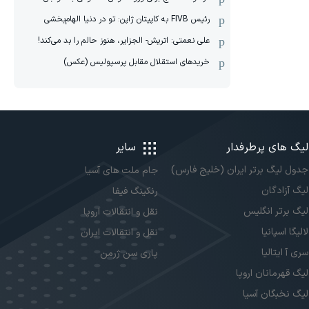
رئیس FIVB به کاپیتان ژاپن: تو در دنیا الهام‌بخشی
علی نعمتی: اتریش- الجزایر، هنوز حالم را بد می‌کند!
خریدهای استقلال مقابل پرسپولیس (عکس)
لیگ های پرطرفدار
سایر
جدول لیگ برتر ایران (خلیج فارس)
جام ملت های آسیا
لیگ آزادگان
رنکینگ فیفا
لیگ برتر انگلیس
نقل و انتقالات اروپا
لالیگا اسپانیا
نقل و انتقالات ایران
سری آ ایتالیا
پاری سن ژرمن
لیگ قهرمانان اروپا
لیگ نخبگان آسیا