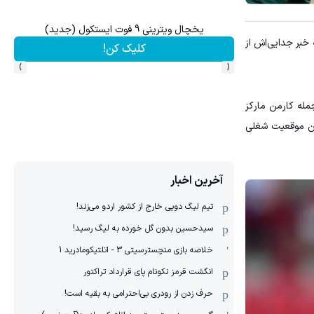
یخچال ویترینی 9 فوت ایستکول (جدید)
بهتر
خبر جدایی‌اش از
کلیک کن!
›
‹
مله کارمن مارکز
این موقعیت شغلی
آخرین اخبار
تیم لیگ دویی خارج از کشور اردو می‌زند!
سیدحسین بدون گل خورده به لیگ رسید!
خلاصه بازی منچسترسیتی 3 - اتلتیکومادرید 1
انگشت قرمز نکونام پای قرارداد تراکتور
حرف زدن از رودری بی‌احترامی به بقیه است!