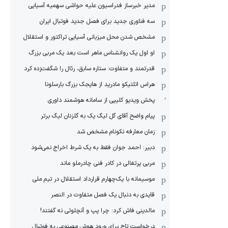
مدیر خبرساز فدراسیون علیه حواشی سهمیه آسیایی
سه فناوری جدید برای فصل جدید فوتبال ایران
مشخص شدن محل میزبانی آسیایی تراکتور و استقلال
او اول یک روانشناس ماهر است بعد یک مربی بزرگ
قدرتمند و متفاوت: ستاره سابق، رئال را شگفت‌زده کرد
هراس اتلتیکو مادرید از هایجک بزرگ بارسلونا
پخش ویدیو کلیپی از سامانه هوشمند داوری
پیام واضح آقای گل لیگ یک به گلزنان لیگ برتر
زمان معارفه نکونام مشخص شد
دبیر: احمد جوان فقط به یک شرط اخراج نمی‌شود
مربی پرتغالی در کادر فنی چادرملو ماند
موسیمانه با یک‌چهارم قرارداد استقلال در تیم ملی
قایدی به دنبال یک فصل متفاوت در النصر
مالدینی فاش کرد: چرا پپ و آنچلوتی نه گفتند!
درخواست تاج برای ورود هوش مصنوعی به فوتبال