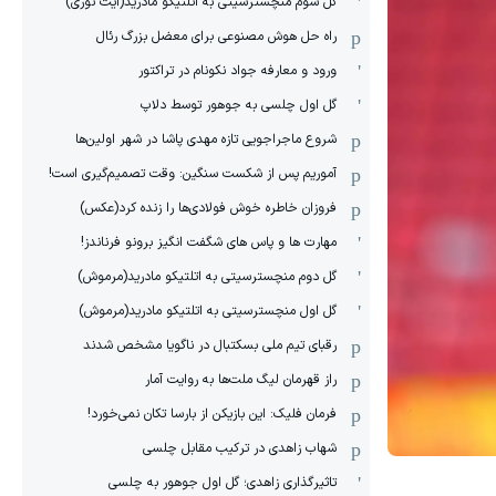
گل سوم منچسترسیتی به اتلتیکو مادرید(آیت نوری)
راه حل هوش مصنوعی برای معضل بزرگ رئال
ورود و معارفه جواد نکونام در تراکتور
گل اول چلسی به جوهور توسط دلاپ
شروع ماجراجویی تازه مهدی پاشا در شهر اولین‌ها
آموریم پس از شکست سنگین: وقت تصمیم‌گیری است!
فروزان خاطره خوش فولادی‌ها را زنده کرد(عکس)
مهارت ها و پاس های شگفت انگیز برونو فرناندز!
گل دوم منچسترسیتی به اتلتیکو مادرید(مرموش)
گل اول منچسترسیتی به اتلتیکو مادرید(مرموش)
رقبای تیم ملی بسکتبال در ناگویا مشخص‌ شدند
راز قهرمان لیگ ملت‌ها به روایت آمار
فرمان فلیک: این بازیکن از بارسا تکان نمی‌خورد!
شهاب زاهدی در ترکیب مقابل چلسی
تاثیرگذاری زاهدی؛ گل اول جوهور به چلسی