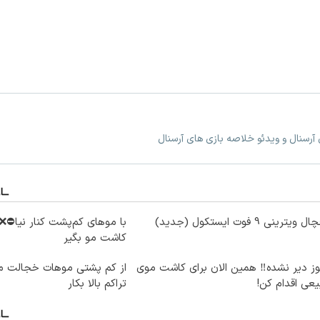
 آرسنال و ویدئو خلاصه بازی های آرسنال
ویترینی 9 فوت ایستکول (جدید)
با موهای کم‌پشت کنار نیا⛔️❌
کاشت مو بگیر
ز دیر نشده‼️ همین الان برای کاشت موی
از کم پشتی موهات خجالت می
عی اقدام کن!
تراکم بالا بکار