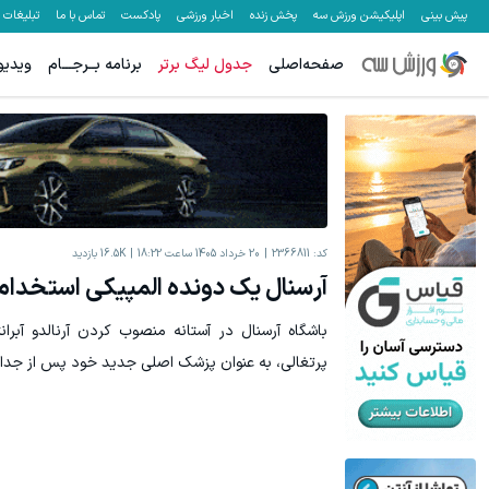
پیش بینی
اپلیکیشن ورزش سه
پخش زنده
اخبار ورزشی
پادکست
تماس با ما
تبلیغات
صفحه‌اصلی
جدول لیگ برتر
برنامه بــرجـــام
ویدیو
کد:
2366811
20 خرداد 1405 ساعت 18:22
16.5K
بازدید
آرسنال یک دونده المپیکی استخدام
باشگاه آرسنال در آستانه منصوب کردن آرنالدو آبر
پرتغالی، به عنوان پزشک اصلی جدید خود پس از جدایی