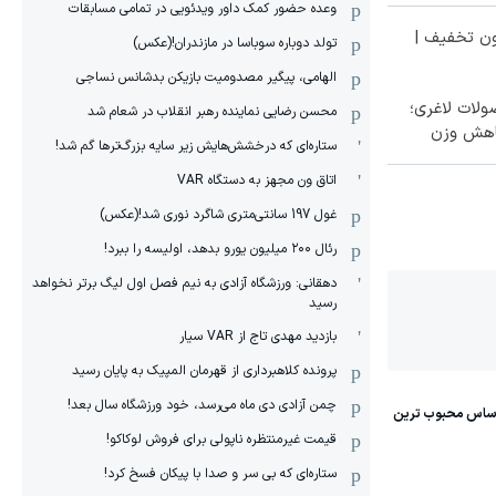
وعده حضور کمک داور ویدئویی در تمامی مسابقات
ون تخفیف |
تولد دوباره سوباسا در مازندران!(عکس)
الهامی، پیگیر مصدومیت بازیکن بدشانس نساجی
لات لاغری؛
محسن رضایی نماینده رهبر انقلاب در شعام شد
اهش وزن
ستاره‌ای که درخشش‌هایش زیر سایه بزرگ‌ترها گم شد!
اتاق ون مجهز به دستگاه VAR
غول 197 سانتی‌متری شاگرد نوری شد!(عکس)
رئال ۲۰۰ میلیون یورو بدهد، اولیسه را ببرد!
دهقانی: ورزشگاه آزادی به نیم فصل اول لیگ برتر نخواهد
رسید
بازدید مهدی تاج از VAR سیار
پرونده کلاهبرداری از قهرمان المپیک به پایان رسید
چمن آزادی دی ماه می‌رسد، خود ورزشگاه سال بعد!
قیمت غیرمنتظره ناپولی برای فروش لوکاکو!
ستاره‌ای که بی سر و صدا با پیکان فسخ کرد!