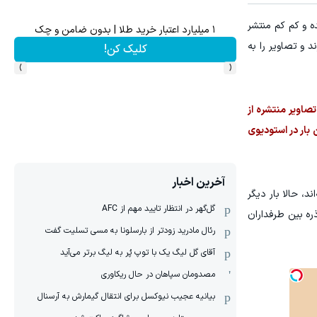
ه و کم کم منتشر
۱ میلیارد اعتبار خرید طلا | بدون ضامن و چک
د و تصاویر را به
کلیک کن!
›
‹
صاویر منتشره از
 بار در استودیوی
آخرین اخبار
د، حالا بار دیگر
گل‌گهر در انتظار تایید مهم از ‌AFC
ذره بین طرفداران
رئال مادرید زودتر از بارسلونا به مسی تسلیت گفت
آقای گل لیگ یک با توپ پُر به لیگ برتر می‌آید
مصدومان سپاهان در حال ریکاوری
بیانیه عجیب نیوکسل برای انتقال گیمارش به آرسنال