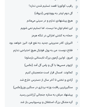
رقیب کوکوریا قصد تسلیم شدن ندارد!
گل دوم اینتر به یوونتوس (دیوف)
هیچ پیشنهادی ندارم و در سیتی می‌مانم
این تمام توان ما نیست، اما تسلیم نمی شویم
حمله به کشتی اماراتی در تنگه هرمز
اکبریان: کادر مدیریتی جدید به نفع فرد البرز خواهد بود
فلاح دوست: من به پول فوتبال هیچ احتیاجی ندارم
امروز، اولین آزمون بزرگ تابستانی بارسلونا
لژیونر مسی‌ها با گل و پاس گل آمد (عکس)
کمالوند: امسال قرار است متعجبتان کنیم
آزادی و تختی تا آخر سال از دسترس خارج شد
سنگین‌ترین رقابت وزنه برداری در سنگین وزن(عکس)
پیشنهاد میلان به ستاره جنجالی آرژانتین رسید
گره مشکل بزرگ استقلال و پرسپولیس باز شد