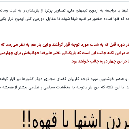
فا با مراجعه به اردوی تیمهای ملی، تصاویر پرتره از بازیکنان را به ثبت رساند
۳ دلار پاداش در هر لات معاملاتی در بروکر اینوسلو
تونی از بالا رفتن ارزش سهام گوگل سود کسب کنی؟
که آنها آماده حضور در آتلیه فیفا شوند تا مقابل دوربین گتی ایمیج قرار بگیرن
ثبت نام کنید
ثبت نام کنید
دوره قبل که به شدت مورد توجه قرار گرفتند و این بار هم به نظر می‌رسد که ت
شت. در این نکته جالب این است که بازیکنانی نظیر علیرضا جهانبخش برای چهارمین
در این چهار دوره جالب خواهد بود.
 و عنصر خوشتیپی مورد توجه کاربران فضای مجازی دیگر کشورها نیز قرار گرفته‌ان
یرند. با این نکته که این بار باتوجه به مناقشات سیاسی و نظامی بیشتر از همیشه 