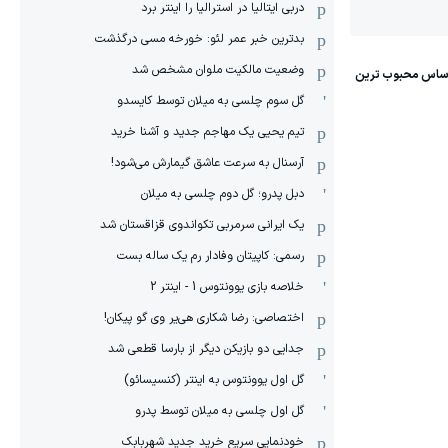
دربی ایتالیا در استرالیا را اینتر برد
بدترین خبر عمر لئو: خورخه مسی درگذشت
وضعیت مالکیت ملوان مشخص شد
گل سوم چلسی به میلان توسط کایسدو
تیم یحیی یک مهاجم جدید و آشنا خرید
آرسنال به سرعت عاشق گیمارش می‌شود!
دبل پدرو؛ گل دوم چلسی به میلان
یک ایرانی سرمربی تکواندوی قزاقستان شد
رسمی: کاپیتان وفادار رم یک ساله بست
خلاصه بازی یوونتوس 1 - اینتر 2
اختصاصی: رضا شکاری هی‌یر وی‌ گو پیکان!
جدایی دو بازیکن دیگر از بارسا قطعی شد
گل اول یوونتوس به اینتر (کنسیسائو)
گل اول چلسی به میلان توسط پدرو
خودنمایی سریع خرید جدید شهربابک