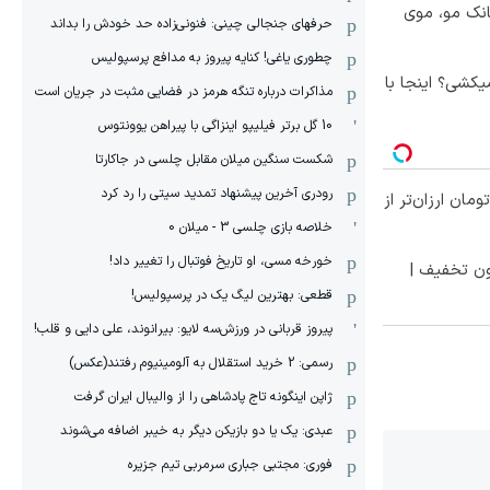
انک مو، موی
حرفهای جنجالی چینی: فنونی‌زاده حد خودش را بداند
چطوری یاغی! کنایه پیروز به مدافع پرسپولیس
کشی؟ اینجا با
مذاکرات درباره تنگه هرمز در فضایی مثبت در جریان است
10 گل برتر فیلیپو اینزاگی با پیراهن یوونتوس
شکست سنگین میلان مقابل چلسی در جاکارتا
رودری آخرین پیشنهاد تمدید سیتی را رد کرد
ا ۱ میلیون تومان ارزان‌تر از
خلاصه بازی چلسی 3 - میلان 0
خورخه مسی، او تاریخ فوتبال را تغییر داد!
ون تخفیف |
قطعی: بهترین لیگ یک در پرسپولیس!
پیروز قربانی در ورزش‌سه لایو: بیرانوند، علی دایی و قلب!
رسمی: 2 خرید استقلال به آلومینیوم رفتند(عکس)
ژاپن اینگونه تاج پادشاهی را از والیبال ایران گرفت
عبدی: یک یا دو بازیکن دیگر به خیبر اضافه می‌شوند
فوری: مجتبی جباری سرمربی تیم جزیره