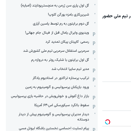
گل اول پاری سن ژرمن به منچستریونایتد (امبایه)
شیرین‌کاری بامزه یورگن کلوپ!
ر تیم ملی حضور
گل دوم برایتون به رم توسط یاسین آیاری
ویدیوی وایرال یامال قبل از فینال جام جهانی!
رسمی: کاپیتان پیکان تمدید کرد
سرمربی استقلال سرمربی تیم ملی کشورش شد
گل اول برایتون با شلیک روتر به دروازه رم
مدیر تیم سایپا انتخاب شد
ترکیب پرستاره تراکتور در استادیوم یادگار
ورود بازیکنان پرسپولیس و آلومینیوم به زمین
بازار داغ آغوش و خوش‌و‌بش در حاشیه بازی پرسپولیس
سقوط بالگرد سیکورسکی اس-۶۴ آمریکا
دیدار مدیران پرسپولیس و آلومینیوم پیش از دیدار
دوستانه
پیام تسلیت احساسی نخستین باشگاه لیونل مسی