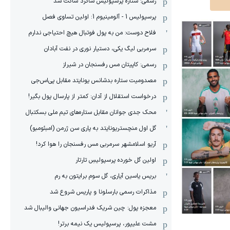
رسمی: ستاره پرسپولیس شاگرد ساکت شد
پرسپولیس 1 - آلومینیوم 1: اولین تساوی فصل
فلاح دوست: من به پول فوتبال هیچ احتیاجی ندارم
سرمربی لیگ یکی، دستیار نوری در نفت آبادان
رسمی: کاپیتان مس رفسنجان در شیراز
مصدومیت ستاره بدشانس یونایتد مقابل پی‌اس‌جی
درخواست استقلال از آدان: کمتر از پارسال پول بگیر!
محک جدی ‌جوانان مقابل ستاره‌های تیم ملی بسکتبال
گل اول منچستریونایتد به پاری سن ژرمن (امبئومبو)
آریو اسلامشهر سرمربی مس رفسنجان را هوا کرد!
اولین گل خورده پرسپولیسِ تارتار
بریس یاسین آیاری، گل سوم برایتون به رم
مذاکرات رسمی بارسلونا و پاریس شروع شد
معجزه پول: چین شریک فدراسیون جهانی والیبال شد
مشت علیپور، پرسپولیس یک نیمه برتر!