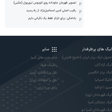
تصویر قهرمان جاودانه روی اتوبوس لیورپول (عکس)
رقیب اصلی امین اسماعیل‌نژاد از راه رسید
بادامکی: برای تارتار فقط یک نگرانی دارم
لیگ های پرطرفدار
سایر
جدول لیگ برتر ایران (خلیج فارس)
جام ملت های آسیا
لیگ آزادگان
رنکینگ فیفا
لیگ برتر انگلیس
نقل و انتقالات اروپا
لالیگا اسپانیا
نقل و انتقالات ایران
سری آ ایتالیا
پاری سن ژرمن
لیگ قهرمانان اروپا
لیگ نخبگان آسیا
لیگ قهرمانان آسیا دو