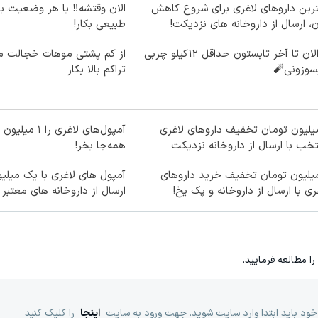
رین داروهای لاغری برای شروع کاهش
الان وقتشه‼️ با هر وضعیت ب
، ارسال از داروخانه های نزدیکت!
طبیعی بکار!
از الان تا آخر تابستون حداقل 12کیلو چربی
از کم پشتی موهات خجالت می
سوزونی🧨
تراکم بالا بکار
میلیون تومان تخفیف داروهای لاغری
آمپول‌های لاغری ر
خب با ارسال از داروخانه نزدیکت
همه‌جا بخر!
میلیون تومان تخفیف خرید داروهای
آمپول های لاغری با یک میلی
ری با ارسال از داروخانه و پک یخ!
ارسال از داروخانه های معتبر
را مطالعه فرمایید.
خود باید ابتدا وارد سایت شوید. جهت ورود به سایت
اینجا
را کلیک کنید