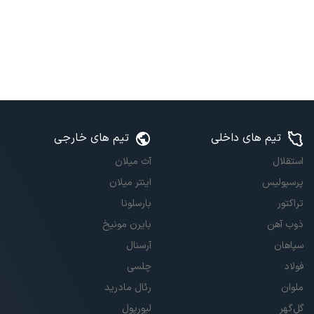
تیم های داخلی
تیم های خارجی
استقلال
آث میلان
پرسپولیس
اینتر میلان
تراکتور
بارسلونا
ذوب آهن
بایرن مونیخ
سپاهان
آرسنال
فولاد
چلسی
ملوان
رئال مادرید
گل‌گهر
لیورپول