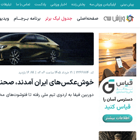
پیش بینی
اپلیکیشن ورزش سه
پخش زنده
اخبار ورزشی
پادکست
تماس با ما
تبلیغات
صفحه‌اصلی
جدول لیگ برتر
برنامه بــرجـــام
ویدیو
میدونستی میتونی از بالا رفتن ارزش سهام گوگل سود کسب کنی؟
میدونستی می
ثبت نام کنید
کد:
2366884
21 خرداد 1405 ساعت 02:06
16.8K
بازدید
خوش‌عکس‌های ایران آمدند، صحنه ر
دوربین فیفا به اردوی تیم ملی رفته تا فتوشوت‌های م