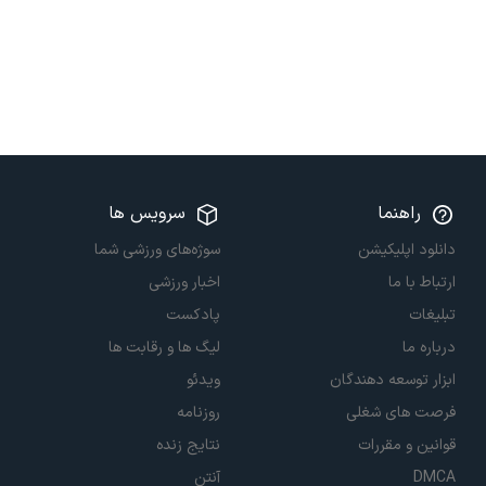
راهنما
سرویس ها
دانلود اپلیکیشن
سوژه‌های ورزشی شما
ارتباط با ما
اخبار ورزشی
تبلیغات
پادکست
درباره ما
لیگ ها و رقابت ها
ابزار توسعه دهندگان
ویدئو
فرصت های شغلی
روزنامه
قوانین و مقررات
نتایج زنده
DMCA
آنتن