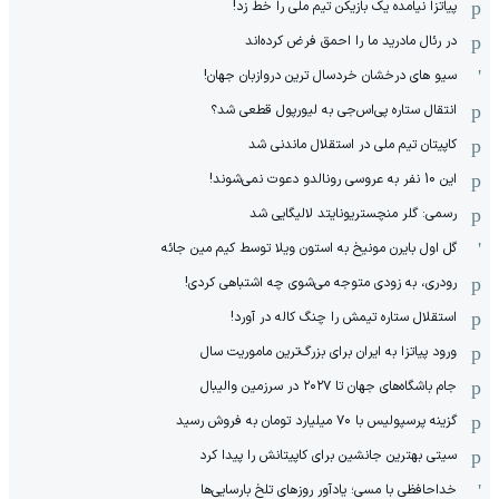
پیاتزا نیامده یک بازیکن تیم ملی را خط زد!
در رئال مادرید ما را احمق فرض کرده‌اند
سیو های درخشان خردسال ترین دروازبان جهان!
انتقال ستاره پی‌اس‌جی به لیورپول قطعی شد؟
کاپیتان تیم ملی در استقلال ماندنی شد
این 10 نفر به عروسی رونالدو دعوت نمی‌شوند!
رسمی: گلر منچستریونایتد لالیگایی شد
گل اول بایرن مونیخ به استون ویلا توسط کیم مین جائه
رودری، به زودی متوجه می‌شوی چه اشتباهی کردی!
استقلال ستاره تیمش را چنگ کاله در آورد!
ورود پیاتزا به ایران برای بزرگ‌ترین ماموریت سال
جام باشگاه‌های جهان تا ۲۰۲۷ در سرزمین والیبال
گزینه پرسپولیس با ۷۰ میلیارد تومان به فروش رسید
سیتی بهترین جانشین برای کاپیتانش را پیدا کرد
خداحافظی با مسی؛ یادآور روزهای تلخ بارسایی‌ها