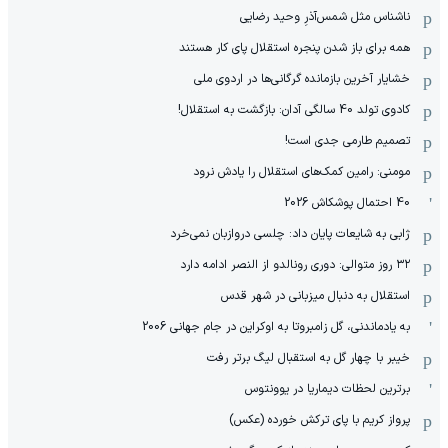
ناشناس مثل شمس‌آذرِ وحید رضایی
همه برای باز شدن پنجره استقلال پای کار هستند
خشایار آخرین بازمانده گرگانی‌ها در اردوی ملی
کادوی تولد 40 سالگی آدان: بازگشت به استقلال!
تصمیم طارمی جدی است!
مومنی: رامین کمک‌های استقلال را یادش نرود
40 احتمال پوشکاش 2026
ژابی به شایعات پایان داد: چلسی دروازبان نمی‌خرد
۳۲ روز متوالی: دوری رونالدو از النصر ادامه دارد
استقلال به دنبال میزبانی در شهر قدس
به یادماندنی، گل زامبروتا به اوکراین در جام جهانی 2006
خیبر با چهار گل به استقبال لیگ برتر رفت
برترین لحظات دیماریا در یوونتوس
پرواز کریم با پای ترکش خورده (عکس)