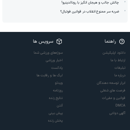
چالش جالب و هیجان انگیز با رونالدینیو!
ضربه سر ممنوع؛انقلاب در قوانین فوتبال؟
راهنما
سرویس ها
دانلود اپلیکیشن
سوژه‌های ورزشی شما
ارتباط با ما
اخبار ورزشی
تبلیغات
پادکست
درباره ما
لیگ ها و رقابت ها
ابزار توسعه دهندگان
ویدئو
فرصت های شغلی
روزنامه
قوانین و مقررات
نتایج زنده
DMCA
آنتن
آگهی دولتی
پیش بینی
پخش زنده