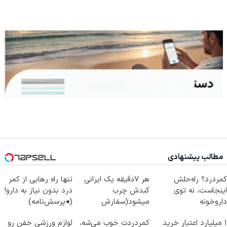
مطالب پیشنهادی
کمردرد؟ راه‌حلش
هر 7دقیقه یک ایرانی
تنها راه رهایی از کمر
اینجاست، نه توی
کبدش چرب
درد بدون نیاز به دارو!
داروخونه
میشود(سفارش
(◂پرسش‌نامه)
دمنوش پاکسازی کبد با
۱ میلیارد اعتبار خرید
کمردردت خوب می‌شه،
لوازم ورزشی خفن رو
تخفیف)