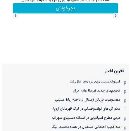
1000 دلار جایزه ببر 💲🤑💲 بازی کن و گردونه بچرخون
گردونه شانس بدون 
بچرخونش
›
‹
آخرین اخبار
استوک سعید روی دروازه‌ها قفل شد
تحریم‌های جدید آمریکا علیه ایران
مصدومیت بازیکن آرسنال از ناحیه رباط صلیبی
تمام گل های لواندوفسکی در لیگ قهرمانان اروپا
مربی مطرح اسپانیایی در آستانه دستیاری سهراب
سه غایب احتمالی استقلال در هفته نخست لیگ