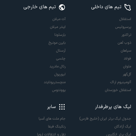
تیم های داخلی
تیم های خارجی
استقلال
آث میلان
پرسپولیس
اینتر میلان
تراکتور
بارسلونا
ذوب آهن
بایرن مونیخ
سپاهان
آرسنال
فولاد
چلسی
ملوان
رئال مادرید
گل‌گهر
لیورپول
آلومینیوم اراک
منچستریونایتد
استقلال خوزستان
یوونتوس
لیگ های پرطرفدار
سایر
جدول لیگ برتر ایران (خلیج فارس)
جام ملت های آسیا
لیگ آزادگان
رنکینگ فیفا
لیگ برتر انگلیس
نقل و انتقالات اروپا