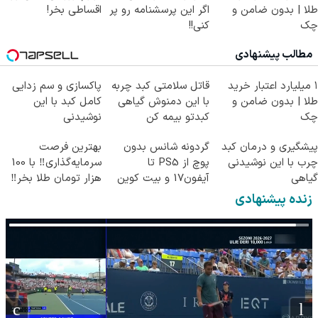
طلا | بدون ضامن و
اگر این پرسشنامه رو پر
اقساطی بخر!
چک
کنی!!
مطالب پیشنهادی
۱ میلیارد اعتبار خرید
قاتل سلامتی کبد چربه
پاکسازی و سم زدایی
طلا | بدون ضامن و
با این دمنوش گیاهی
کامل کبد با این
چک
کبدتو بیمه کن
نوشیدنی
گیاهی55%تخفیف
پیشگیری و درمان کبد
گردونه شانس بدون
بهترین فرصت
چرب با این نوشیدنی
پوچ از PS5 تا
سرمایه‌گذاری‼️ با 100
گیاهی
آیفون17 و بیت کوین
هزار تومان طلا بخر‼️
🔥
زنده پیشنهادی