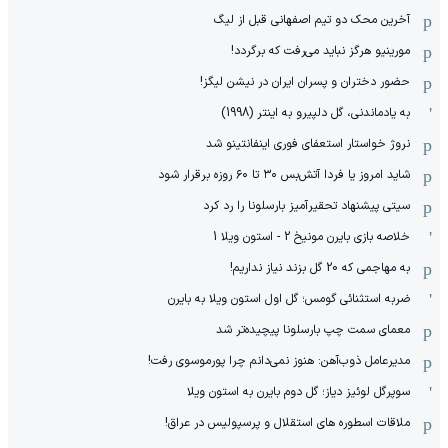
آخرین محک دو تیم اصفهانی قبل از لیگ
مورینیو هرگز نباید می‌رفت که برگردد!
حضور دختران و پسران ایران در نیشن لیگز!
به یادماندنی، گل دلپیرو به اینتر (1998)
نروژ خواستار استعفای فوری اینفانتینو شد
شاید امروز یا فردا آتش‌بس ۳۰ تا ۶۰ روزه برقرار شود
سیتی پیشنهاد تحقیرآمیز بارسلونا را رد کرد
خلاصه بازی بایرن مونیخ 2 - استون ویلا 1
به مهاجمی که 20 گل بزند نیاز نداریم!
ضربه استثنائی گومس؛ گل اول استون ویلا به بایرن
معمای سمت چپ بارسلونا پیچیده‌تر شد
مدیرعامل ذوب‌آهن: هنوز نمی‌دانم چرا پورموسوی رفت!
سوپرگل لوئیز دیاز؛ گل دوم بایرن به استون ویلا
ملاقات اسطوره های استقلال و پرسپولیس در عراق!