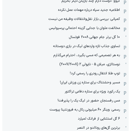
کیوو: دوست دارم چند بازیکن دیگر بخریم
اطلاعیه جدید سپاه درباره مهمات عمل نکرده
کمپانی: بررسی بازار نقل‌وانتقالات وظیفه من نیست
مخالفت ملوان با جدایی گزینه احتمالی پرسپولیس
10 گل برتر جام جهانی 2008 فوتسال
تساوی جذاب تازه واردهای لیگ در بازی دوستانه
به هر تصمیمی که مسی بگیرد، احترام می‌گذارم
نوستالژی، میلان 5 - ناپولی 2 (2007/2008)
توپ طلا انتقال رودری را رسمی کرد!
مسیر وحشتناک برای ستاره زن ورزش ایران!
یک رکورد ویژه برای ستاره دفاعی تراکتور
مس رفسنجان حضور در لیگ یک را پذیرفت!
رسمی: وینگر 60 میلیونی رئال به فیورنتینا پیوست
6 گل استثنایی از فرانک لمپارد
برترین گل‌های رونالدو در النصر