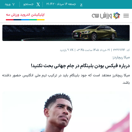
جمعه ۱۶ مرداد
-
21:42
جستجو
ورود
اپلیکیشن اندروید ورزش سه
کد:
2366894
21 خرداد 1405 ساعت 03:45
9.7K
بازدید
میکا ریچاردز:
درباره فیکس بودن بلینگام در جام جهانی بحث نکنید!
میکا ریچادرز معتقد است که جود بلینگام باید در ترکیب تیم ملی انگلیس حضور داشته
باشد.