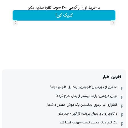
با خرید اول از گرمی 200 سوت نقره هدیه بگیر
از آیفون 17 تا پلی استیشن 5 جایزه ببر 🎮😍📱 | بازی کن ، گردونه
کلیک کن!
›
‹
آخرین اخبار
تحقیق از بازیکن بوکاجونیورز به‌دلیل قاچاق مواد!
توازن دروغین: بارسا بیشتر از رئال خرج کرده؟!
کاناوارو: در اردوی ازبکستان یک موش حضور داشت!
واکاوی زوایای پنهان پرونده گل‌گهر - چادرملو
یک تیم دیگر مدعی کسب سهمیه آسیا شد