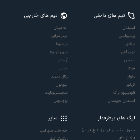
تیم های داخلی
تیم های خارجی
استقلال
آث میلان
پرسپولیس
اینتر میلان
تراکتور
بارسلونا
ذوب آهن
بایرن مونیخ
سپاهان
آرسنال
فولاد
چلسی
ملوان
رئال مادرید
گل‌گهر
لیورپول
آلومینیوم اراک
منچستریونایتد
استقلال خوزستان
یوونتوس
لیگ های پرطرفدار
سایر
جدول لیگ برتر ایران (خلیج فارس)
جام ملت های آسیا
لیگ آزادگان
رنکینگ فیفا