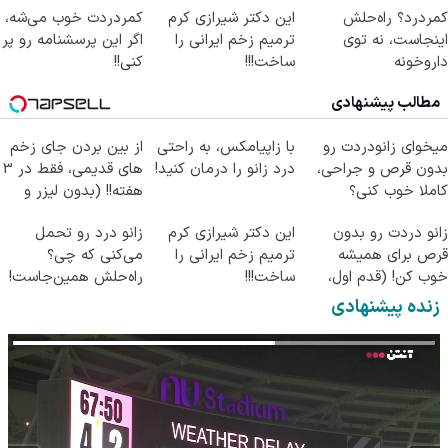
کمردرد؟ راه‌حلش
این دکتر شیرازی کرم
کمردردت خوب می‌شه،
اینجاست، نه توی
ترمیم زخم ایرانی را
اگر این پرسشنامه رو پر
داروخونه
ساخت!!!
کنی!!
مطالب پیشنهادی
میخوای زانودردت رو
با زاپیامکس، به راحتی
از بین بردن جای زخم
بدون قرص و جراحی،
درد زانو را درمان کنید!
های قدیمی، فقط در 3
کاملا خوب کنی؟
هفته!! (بدون لیزر و
((پرسش‌نامه))
جراحی)
زانو دردت رو بدون
این دکتر شیرازی کرم
زانو درد رو تحمل
قرص برای همیشه
ترمیم زخم ایرانی را
می‌کنی که چی؟
خوب کن! (قدم اول،
ساخت!!!
راه‌حلش همین‌جاست!
پرسش‌نامه)
زنده پیشنهادی