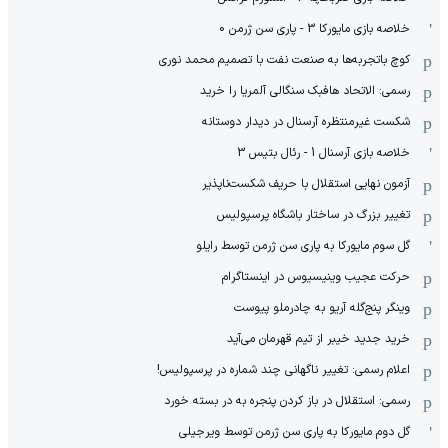
خلاصه بازی مایورکا 3 - پاری سن ژرمن 0
کوچ باتجربه‌ها به صنعت نفت با تصمیم محمد نوری
رسمی: الاتحاد هافبک سنگالی آلمریا را خرید
شکست غیرمنتظره آرسنال در دیدار دوستانه
خلاصه بازی آرسنال 1 - رئال بتیس 3
آزمون نهایی استقلال با حریف شکست‌ناپذیر
تغییر بزرگ در ساختار باشگاه پرسپولیس
گل سوم مایورکا به پاری سن ژرمن توسط رایلو
حرکت عجیب وینیسیوس در اینستاگرام
وینگر پنج‌گله آریو به چادرملو پیوست
خرید جدید خیبر از تیم قهرمان می‌آید
اعلام رسمی: تغییر ناگهانی چند شماره در پرسپولیس!
رسمی: استقلال در باز کردن پنجره به در بسته خورد
گل دوم مایورکا به پاری سن ژرمن توسط ویرجیلی