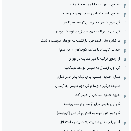
مدافع میلان هواداران را عصبانی کرد
مدافع راست نساجی به چادرملو پیوست
گل سوم بتیس به آرسنال توسط فورنالس
گل اول مایورکا به پاری سن ژرمن توسط لوومبو
با انگیزه مثل لیموچی، بازگشت به روزهای دوست داشتنی
جدایی کاپیتان با سابقه ذوب‌آهن از این تیم!
از اردوی ترکیه تا میز معاینه در تهران
گل اول آرسنال به بتیس توسط هینکاپیه
ستاره جدید چلسی: برای لیگ برتر صبر ندارم
شلیک مرگبار دئوسا و گل دوم بتیس به آرسنال
خرید جدید نساجی از خیبر آمد
گل اول بتیس برابر آرسنال توسط ریکلمه
گل دوم فنرباغچه به اشتورم گراتس (گرینوود)
آدان با چمدان شکایت پشت پنجره استقلال