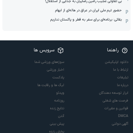
بی تفاوتی عجیب رامین رضاییان به جدایی از استقلال!
حضور تیم ملی ایران در عراق در هاله‌ای از ابهام
بقائی: برنامه‌ای برای سفر به قطر و پاکستان نداریم
راهنما
سرویس ها
دانلود اپلیکیشن
سوژه‌های ورزشی شما
ارتباط با ما
اخبار ورزشی
تبلیغات
پادکست
درباره ما
لیگ ها و رقابت ها
ابزار توسعه دهندگان
ویدئو
فرصت های شغلی
روزنامه
قوانین و مقررات
نتایج زنده
DMCA
آنتن
آگهی دولتی
پیش بینی
پخش زنده