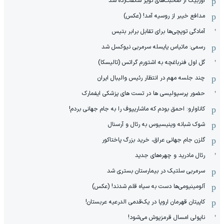
اوربیگ از صحبت‌های نویر شگفت‌زده شد
مدافع خیبر از روسیه آمد! (عکس)
آمادگی توپچی‌ها برای تقابل برابر بتیس
رسمی: ماتیاس یایسله سرمربی نیوکسل شد
گل اول فنرباغچه به اشتورم گراتس (تالیسکا)
چند جلسه مهم در انتظار رئیس والیبال ایران
حضور پرسپولیسی ها در تست های پزشکی ایفمارک
کاناوارو: احمق بودم که ماشاریپوف را به جام جهانی بردم!
شوک شبانه وینیسیوس به رئال و آرسنال
گلزن جام جهانی عراق، خرید بزرگ پاختاکور
رئال مادرید و چهره‌های جدید
سرمربی سلتیک در بیمارستان بستری شد
آلومینیومی‌ها دست به سیاه قلم شدند! (عکس)
کاپیتان قهرمان اروپا در یک‌قدمی الدرعیه عربستان!
ناپولی امسال قرمزپوش می‌شود!