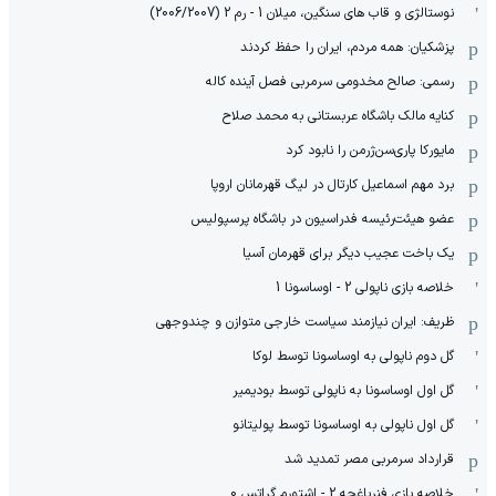
نوستالژی و قاب های سنگین، میلان 1 - رم 2 (2006/2007)
پزشکیان: همه مردم، ایران را حفظ کردند
رسمی: صالح مخدومی سرمربی فصل آینده کاله
کنایه مالک باشگاه عربستانی به محمد صلاح
مایورکا پاری‌سن‌ژرمن را نابود کرد
برد مهم اسماعیل کارتال در لیگ قهرمانان اروپا
عضو هیئت‌رئیسه فدراسیون در باشگاه پرسپولیس
یک باخت عجیب دیگر برای قهرمان آسیا
خلاصه بازی ناپولی 2 - اوساسونا 1
ظریف: ایران نیازمند سیاست خارجی متوازن و چندوجهی
گل دوم ناپولی به اوساسونا توسط لوکا
گل اول اوساسونا به ناپولی توسط بودیمیر
گل اول ناپولی به اوساسونا توسط پولیتانو
قرارداد سرمربی مصر تمدید شد
خلاصه بازی فنرباغچه 2 - اشتورم گراتس 0