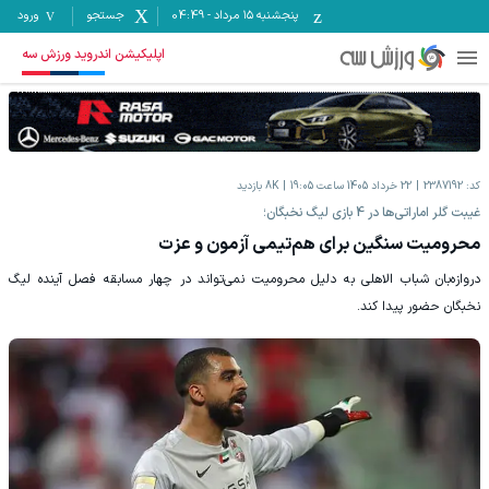
پنجشنبه ۱۵ مرداد
-
04:49
جستجو
ورود
اپلیکیشن اندروید ورزش سه
کد:
2387192
22 خرداد 1405 ساعت 19:05
8K
بازدید
غیبت گلر اماراتی‌ها در 4 بازی لیگ نخبگان؛
محرومیت سنگین برای هم‌تیمی آزمون و عزت
دروازه‌بان شباب الاهلی به دلیل محرومیت نمی‌تواند در چهار مسابقه فصل آینده لیگ
نخبگان حضور پیدا کند.