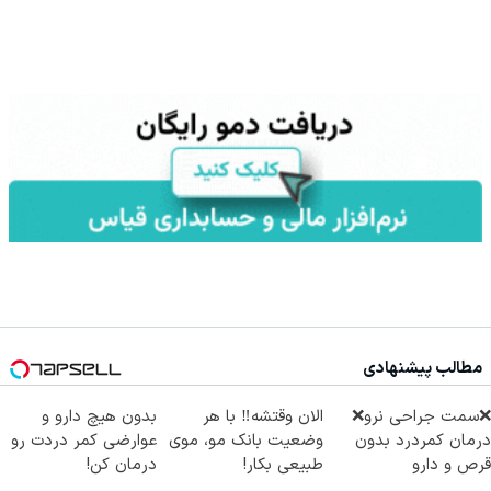
مطالب پیشنهادی
❌سمت جراحی نرو❌
الان وقتشه‼️ با هر
بدون هیچ دارو و
درمان کمردرد بدون
وضعیت بانک مو، موی
عوارضی کمر دردت رو
قرص و دارو
طبیعی بکار!
درمان کن!
(پرسش‌نامه)