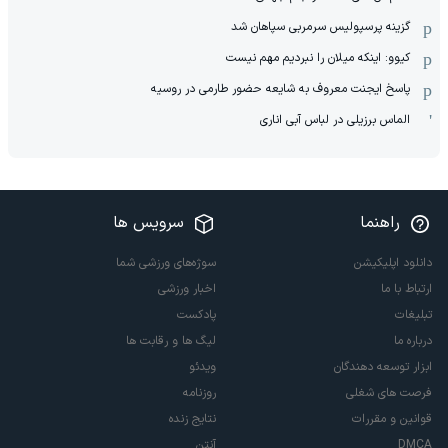
گزینه پرسپولیس سرمربی سپاهان شد
کیوو: اینکه میلان را نبردیم مهم نیست
پاسخ ایجنت معروف به شایعه حضور طارمی در روسیه
الماس برزیلی در لباس آبی اناری
راهنما
سرویس ها
دانلود اپلیکیشن
سوژه‌های ورزشی شما
ارتباط با ما
اخبار ورزشی
تبلیغات
پادکست
درباره ما
لیگ ها و رقابت ها
ابزار توسعه دهندگان
ویدئو
فرصت های شغلی
روزنامه
قوانین و مقررات
نتایج زنده
DMCA
آنتن