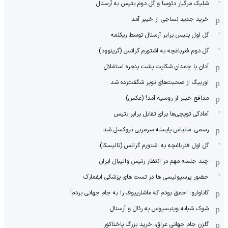
شلیک مرگبار دئوسا و گل دوم بتیس به آرسنال
خرید جدید نساجی از خیبر آمد
گل اول بتیس برابر آرسنال توسط ریکلمه
گل دوم فنرباغچه به اشتورم گراتس (گرینوود)
آدان با چمدان شکایت پشت پنجره استقلال
اوربیگ از صحبت‌های نویر شگفت‌زده شد
مدافع خیبر از روسیه آمد! (عکس)
آمادگی توپچی‌ها برای تقابل برابر بتیس
رسمی: ماتیاس یایسله سرمربی نیوکسل شد
گل اول فنرباغچه به اشتورم گراتس (تالیسکا)
چند جلسه مهم در انتظار رئیس والیبال ایران
حضور پرسپولیسی ها در تست های پزشکی ایفمارک
کاناوارو: احمق بودم که ماشاریپوف را به جام جهانی بردم!
شوک شبانه وینیسیوس به رئال و آرسنال
گلزن جام جهانی عراق، خرید بزرگ پاختاکور