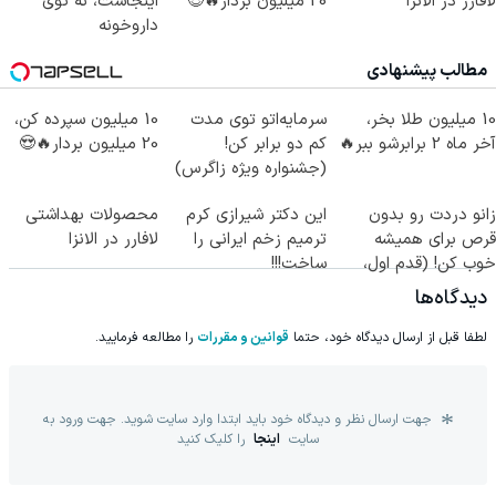
لافارر در الانزا
20 میلیون بردار🔥😍
اینجاست، نه توی
داروخونه
مطالب پیشنهادی
10 میلیون طلا بخر،
سرمایه‌اتو توی مدت
10 میلیون سپرده کن،
آخر ماه 2 برابرشو ببر🔥
کم دو برابر کن!
20 میلیون بردار🔥😍
(جشنواره ویژه زاگرس)
🔥
زانو دردت رو بدون
این دکتر شیرازی کرم
محصولات بهداشتی
قرص برای همیشه
ترمیم زخم ایرانی را
لافارر در الانزا
خوب کن! (قدم اول،
ساخت!!!
پرسش‌نامه)
دیدگاه‌ها
لطفا قبل از ارسال دیدگاه خود، حتما
قوانین و مقررات
را مطالعه فرمایید.
جهت ارسال نظر و دیدگاه خود باید ابتدا وارد سایت شوید. جهت ورود به
سایت
اینجا
را کلیک کنید