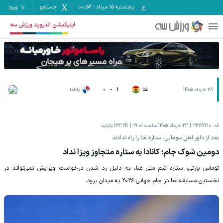
پنجشنبه ۱۵ مرداد
-
00:56
جستجو
ورود
اپلیکیشن اندروید ورزش سه
28 خرداد 1405
غنا
1
-
0
پاناما
کد:
2387210
22 خرداد 1405 ساعت 21:01
132.2K
بازدید
بعد از داور اهل سومالی، ستاره غنا را راه ندادند
دومین شوک جام: کانادا به ستاره متجاوز ویزا نداد
توماس پارتی، ستاره تیم ملی غنا، به دلیل رد شدن درخواست ویزایش نمی‌تواند در
نخستین مسابقه غنا در جام جهانی ۲۰۲۶ به میدان برود.