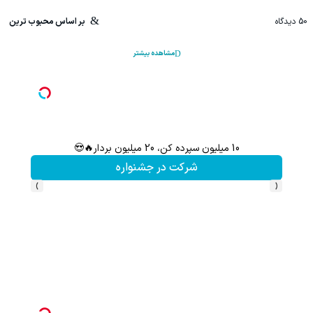
50
دیدگاه
بر اساس محبوب ترین
مشاهده بیشتر
10 میلیون سپرده کن، 20 میلیون بردار🔥😍
شرکت در جشنواره
›
‹