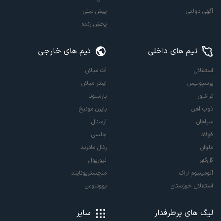
آگهی دولتی
پیش بینی
پخش زنده
تیم های داخلی
تیم های خارجی
استقلال
آث میلان
پرسپولیس
اینتر میلان
تراکتور
بارسلونا
ذوب آهن
بایرن مونیخ
سپاهان
آرسنال
فولاد
چلسی
ملوان
رئال مادرید
گل‌گهر
لیورپول
آلومینیوم اراک
منچستریونایتد
استقلال خوزستان
یوونتوس
لیگ های پرطرفدار
سایر