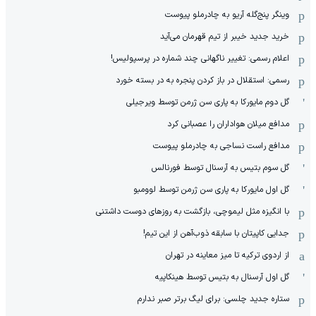
وینگر پنج‌گله آریو به چادرملو پیوست
خرید جدید خیبر از تیم قهرمان می‌آید
اعلام رسمی: تغییر ناگهانی چند شماره در پرسپولیس!
رسمی: استقلال در باز کردن پنجره به در بسته خورد
گل دوم مایورکا به پاری سن ژرمن توسط ویرجیلی
مدافع میلان هواداران را عصبانی کرد
مدافع راست نساجی به چادرملو پیوست
گل سوم بتیس به آرسنال توسط فورنالس
گل اول مایورکا به پاری سن ژرمن توسط لوومبو
با انگیزه مثل لیموچی، بازگشت به روزهای دوست داشتنی
جدایی کاپیتان با سابقه ذوب‌آهن از این تیم!
از اردوی ترکیه تا میز معاینه در تهران
گل اول آرسنال به بتیس توسط هینکاپیه
ستاره جدید چلسی: برای لیگ برتر صبر ندارم