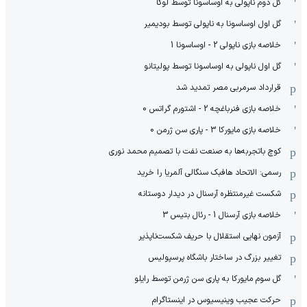
گل دوم ناپولی به اوساسونا توسط لوکا
گل اول اوساسونا به ناپولی توسط بودیمیر
خلاصه بازی ناپولی 2 - اوساسونا 1
گل اول ناپولی به اوساسونا توسط پولیتانو
قرارداد سرمربی مصر تمدید شد
خلاصه بازی فنرباغچه 2 - اشتورم گراتس 0
خلاصه بازی مایورکا 3 - پاری سن ژرمن 0
کوچ باتجربه‌ها به صنعت نفت با تصمیم محمد نوری
رسمی: الاتحاد هافبک سنگالی آلمریا را خرید
شکست غیرمنتظره آرسنال در دیدار دوستانه
خلاصه بازی آرسنال 1 - رئال بتیس 3
آزمون نهایی استقلال با حریف شکست‌ناپذیر
تغییر بزرگ در ساختار باشگاه پرسپولیس
گل سوم مایورکا به پاری سن ژرمن توسط رایلو
حرکت عجیب وینیسیوس در اینستاگرام