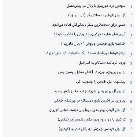
سومین برد مورینیو با رئال در پیش‌فصل
گل اول ناپولی به سلتاویگو (دی لورنزو)
مسی برای سخت‌ترین سفر زندگی‌اش آماده می‌شود
آبی‌پوشان شایعه درگیری مدیریتی را تکذیب کردند
خلاصه بازی فرنتس واروش 1 - رئال مادرید 2
ایشیکاوا‌ها تاریخ‌ساز شدند: یک خانواده، دو جایزه بزرگ
ورود فرمانده سنتکام به اسرائیل
اولین پیروزی نوری در آبادان مقابل پرسپولیس
پیشنهاد لیل طارمی را وسوسه کرد
اولین گل برای رئال: خرید جدید به رویایش رسید
پیروزی در آخرین بازی دوستانه در ورزشگاه خانگی
گل اول آلومینیوم به پرسپولیس توسط عباس کهریزی
تراکتور با دو دروازه‌بان مقابل شمس‌آذر (عکس)
گل اول فرنتس واروش به رئال مادرید (کودرو)