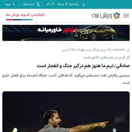
یکشنبه ۱۸ مرداد
-
08:06
جستجو
ورود
اپلیکیشن اندروید ورزش سه
کد:
2387222
22 خرداد 1405 ساعت 21:55
9.9K
بازدید
کار کردن در بندرعباس خاص است
صادقی: تیم ما هنوز هم درگیر جنگ و انفجار است
سرمربی پالایش نفت بندرعباس می‌گوید که هدفش کسب جایگاه شایسته برای فصل جاری
است.