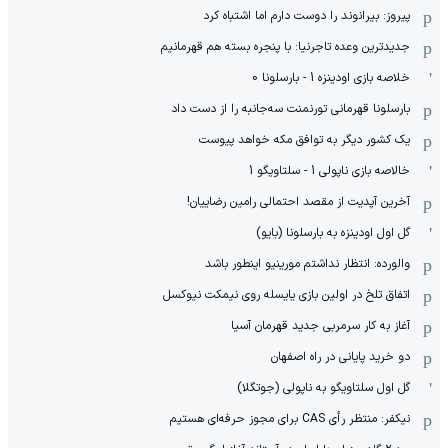
پیروز: بیرانوند را دوست دارم اما اشتباه کرد
جدیدترین وعده تاجرنیا: با پنجره بسته هم قهرمانیم
خلاصه بازی اودینزه 1 - بارسلونا 0
بارسلونا قهرمانی تورنمنت سه‌جانبه را از دست داد
یک کشور دیگر به توافق مکه خواهد پیوست
خالاصه بازی ناپولی 1 - سلتاویگو 1
آخرین آپدیت از مقصد احتمالی رامین رضاییان!
گل اول اودینزه به بارسلونا (بایو)
والورده: انتظار نداشتم مورینیو اینطور باشد
اتفاق تلخ در اولین بازی یایسله روی نیمکت نیوکسل
آغاز به کار سرمربی جدید قهرمان آسیا
دو خرید پایانی در راه اصفهان
گل اول سلتاویگو به ناپولی (جوتگلا)
نیکفر: منتظر رأی CAS برای مجوز حرفه‌ای هستیم