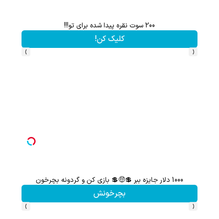
200 سوت نقره پیدا شده برای تو!!!
کلیک کن!
›
‹
1000 دلار جایزه ببر 💲🤑💲 بازی کن و گردونه بچرخون
گردونه شانس بدون 
بچرخونش
›
‹