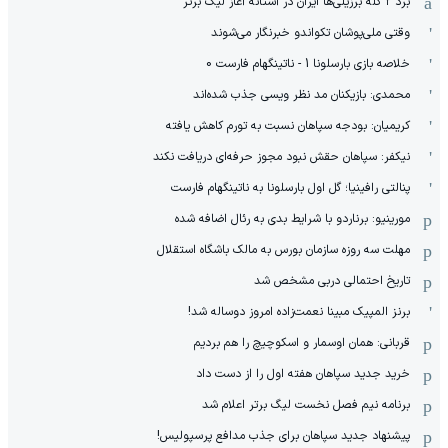
برد ۲ گله برزیلی‌ها ایران در آستانه آغاز لیگ برتر
وقتی ملی‌پوشان تکواندو خبرنگار می‌شوند
خلاصه بازی بارسلونا 1 - ناتینگهام فارست 0
محمدی: بازیکنان مد نظر ویسی جذب شده‌اند
کریمیان: بودجه سپاهان نسبت به تورم کاهش یافته
نیکفر: سپاهان حقش نبود مجوز حرفه‌ای دریافت نکند
پنالتی رافینیا؛ گل اول بارسلونا به ناتینگهام فارست
مورینیو: برناردو با شرایط بدی به رئال اضافه شده
مهلت سه روزه سازمان بورس به مالک باشگاه استقلال
تاریخ احتمالی دربی مشخص شد
برنز المپیک مبینا نعمت‌زاده امروز دوساله شد!
قربانی: همان اوسمار و اسکوچیچ را هم بردیم
خرید جدید سپاهان هفته اول را از دست داد
برنامه نیم فصل نخست لیگ برتر اعلام شد
پیشنهاد جدید سپاهان برای جذب مدافع پرسپولیس!