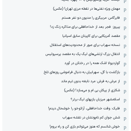
مهمان‌ ویژه نفتی‌ها در نقطه مرزی تهران! (عکس)
فابرگاس: مربیگری را مدیون دو نفر هستم
پیروز: فجر بعد از خداحافظی برای مذاکره زنگ زد!
مقصد آمریکایی برای کاپیتان سابق اسپانیا
نسخه سهراب برای عبور از محدودیت‌های استقلال
انتقال بزرگ ارتشی‌های لیگ یک به مقصد پرسپولیس
گواردیولا اشک همه را در رختکن در آورد
بازگشت با گل، سهرابیان به دنبال فراموشی روزهای تلخ
از عرش به فرش: مرد نابغه‌ بدون تیم ماند
شکاری از پیکان بی ام و می‌سازد! (عکس)
اسلامشهر میزبان بازیهای لیگ برتر؟
فلیک: وقت خداحافظی، آرائوخو را خوشحال دیدم!
شش جوان کم نام‌و‌نشان در نقشه سهراب
خوش شانسم که هنوز می‌توانم بازی کن و راه بروم!