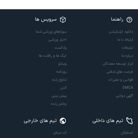
راهنما
سرویس ها
دانلود اپلیکیشن
سوژه‌های ورزشی شما
ارتباط با ما
اخبار ورزشی
تبلیغات
پادکست
درباره ما
لیگ ها و رقابت ها
ابزار توسعه دهندگان
ویدئو
فرصت های شغلی
روزنامه
قوانین و مقررات
نتایج زنده
DMCA
آنتن
آگهی دولتی
پیش بینی
پخش زنده
تیم های داخلی
تیم های خارجی
استقلال
آث میلان