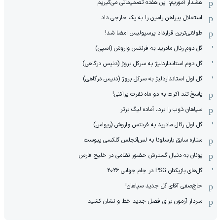
هشدار آموریم: این هفته تصمیماتی می‌گیریم
استقلال پیراهن رامین را به یک خارجی داد
طولانی‌ترین قرارداد پرسپولیس امضا شد!
گل دوم رئال مادرید به فرنتس واروش (اسپی)
گل دوم استانداردلیژ به سرکل بروژ (دنیس درگاهی)
گل اول استانداردلیژ به سرکل بروژ (دنیس درگاهی)
پاسخ تند اکرت به دو ماه نفرت پراکنی!
سپاهان ذوب را برد، آماده لیگ برتر
گل اول رئال مادرید به فرنتس واروش (ریواس)
ستاره سابق بارسلونا به لس‌آنجلس گلکسی پیوست
یونان به دنبال گسترش حضور نظامی در خلیج فارس
گل‌های بازیکنان PSG در جام جهانی 2026
حاج‌صفی آقای گل جدید سپاهان!
سردار آزمون برای فصل جدید خط و نشان کشید