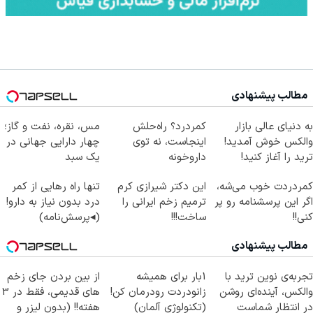
مطالب پیشنهادی
به دنیای عالی بازار
کمردرد؟ راه‌حلش
مس، نقره، نفت و گاز؛
والکس خوش آمدید!
اینجاست، نه توی
چهار دارایی جهانی در
ترید را آغاز کنید!
داروخونه
یک سبد
کمردردت خوب می‌شه،
این دکتر شیرازی کرم
تنها راه رهایی از کمر
اگر این پرسشنامه رو پر
ترمیم زخم ایرانی را
درد بدون نیاز به دارو!
کنی!!
ساخت!!!
(◂پرسش‌نامه)
مطالب پیشنهادی
تجربه‌ی نوین ترید با
1بار برای همیشه
از بین بردن جای زخم
والکس، آینده‌ای روشن
زانودردت رودرمان کن!
های قدیمی، فقط در 3
در انتظار شماست
(تکنولوژی آلمان)
هفته!! (بدون لیزر و