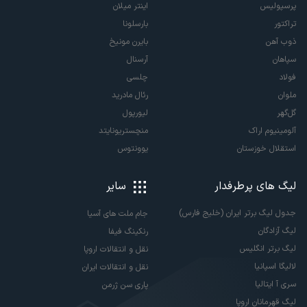
پرسپولیس
اینتر میلان
تراکتور
بارسلونا
ذوب آهن
بایرن مونیخ
سپاهان
آرسنال
فولاد
چلسی
ملوان
رئال مادرید
گل‌گهر
لیورپول
آلومینیوم اراک
منچستریونایتد
استقلال خوزستان
یوونتوس
لیگ های پرطرفدار
سایر
جدول لیگ برتر ایران (خلیج فارس)
جام ملت های آسیا
لیگ آزادگان
رنکینگ فیفا
لیگ برتر انگلیس
نقل و انتقالات اروپا
لالیگا اسپانیا
نقل و انتقالات ایران
سری آ ایتالیا
پاری سن ژرمن
لیگ قهرمانان اروپا