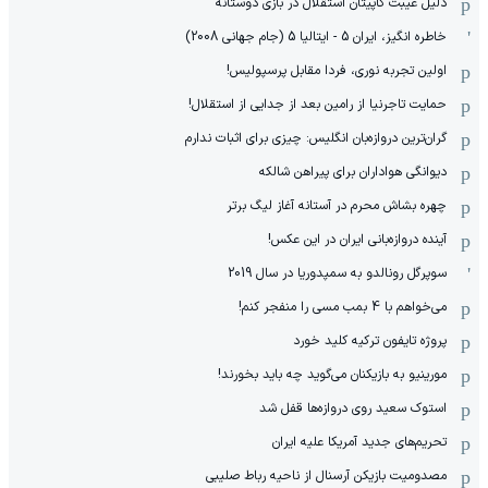
دلیل غیبت کاپیتان استقلال در بازی دوستانه
خاطره انگیز، ایران 5 - ایتالیا 5 (جام جهانی 2008)
اولین تجربه نوری، فردا مقابل پرسپولیس!
حمایت تاجرنیا از رامین بعد از جدایی از استقلال!
گران‌ترین دروازه‌بان انگلیس: چیزی برای اثبات ندارم
دیوانگی هواداران برای پیراهن شالکه
چهره بشاش محرم در آستانه آغاز لیگ برتر
آینده دروازه‌بانی ایران در این عکس!
سوپرگل رونالدو به سمپدوریا در سال 2019
می‌خواهم با 4 بمب مسی را منفجر کنم!
پروژه تایفون ترکیه کلید خورد
مورینیو به بازیکنان می‌گوید چه باید بخورند!
استوک سعید روی دروازه‌ها قفل شد
تحریم‌های جدید آمریکا علیه ایران
مصدومیت بازیکن آرسنال از ناحیه رباط صلیبی