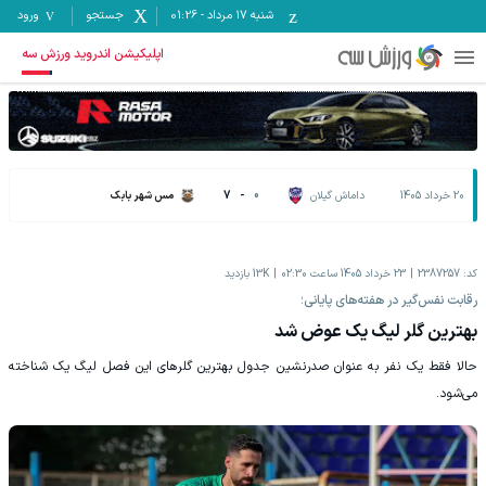
شنبه ۱۷ مرداد
-
01:26
جستجو
ورود
اپلیکیشن اندروید ورزش سه
20 خرداد 1405
داماش گیلان
0
-
7
مس شهر بابک
کد:
2387257
23 خرداد 1405 ساعت 02:30
13K
بازدید
رقابت نفس‌گیر در هفته‌های پایانی؛
بهترین گلر لیگ یک عوض شد
حالا فقط یک نفر به عنوان صدرنشین جدول بهترین گلرهای این فصل لیگ یک شناخته
می‌شود.