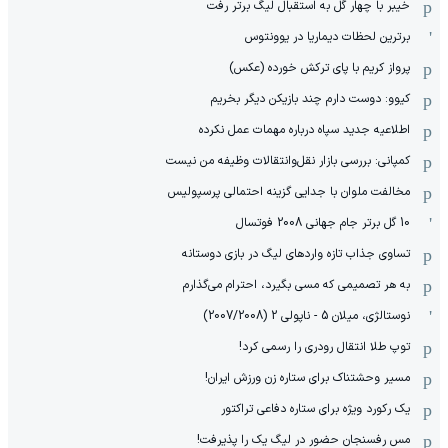
خیبر با چهار گل به استقبال لیگ برتر رفت
برترین لحظات دیماریا در یوونتوس
پرواز کریم با پای ترکش خورده (عکس)
کیوو: دوست دارم چند بازیکن دیگر بخریم
اطلاعیه جدید سپاه درباره مهمات عمل نکرده
کمپانی: بررسی بازار نقل‌وانتقالات وظیفه من نیست
مخالفت ملوان با جدایی گزینه احتمالی پرسپولیس
10 گل برتر جام جهانی 2008 فوتسال
تساوی جذاب تازه واردهای لیگ در بازی دوستانه
به هر تصمیمی که مسی بگیرد، احترام می‌گذارم
نوستالژی، میلان 5 - ناپولی 2 (2007/2008)
توپ طلا انتقال رودری را رسمی کرد!
مسیر وحشتناک برای ستاره زن ورزش ایران!
یک رکورد ویژه برای ستاره دفاعی تراکتور
مس رفسنجان حضور در لیگ یک را پذیرفت!