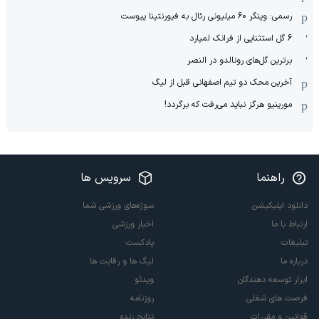
رسمی: وینگر 60 میلیونی رئال به فیورنتینا پیوست
6 گل استثنایی از فرانک لمپارد
برترین گل‌های رونالدو در النصر
آخرین محک دو تیم اصفهانی قبل از لیگ
مورینیو هرگز نباید می‌رفت که برگردد!
راهنما
سرویس ها
دانلود اپلیکیشن
سوژه‌های ورزشی شما
ارتباط با ما
اخبار ورزشی
تبلیغات
پادکست
درباره ما
لیگ ها و رقابت ها
ابزار توسعه دهندگان
ویدئو
فرصت های شغلی
روزنامه
قوانین و مقررات
نتایج زنده