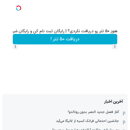
هنوز 50 تتر رو دریافت نکردی؟ | رایگان ثبت نام کن و رایگان شروع کن!
دریافت 50 تتر !
›
‹
آخرین اخبار
آغاز فصل جدید النصر بدون رونالدو!
جانشین احتمالی فرانک کسیه از لالیگا می‌آید
بمب شبانه: رونالدو آرائوخو به لیورپول پیوست!