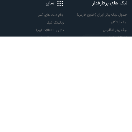
لیگ های پرطرفدار
سایر
جدول لیگ برتر ایران (خلیج فارس)
جام ملت های آسیا
لیگ آزادگان
رنکینگ فیفا
لیگ برتر انگلیس
نقل و انتقالات اروپا
لالیگا اسپانیا
نقل و انتقالات ایران
سری آ ایتالیا
پاری سن ژرمن
لیگ قهرمانان اروپا
لیگ نخبگان آسیا
لیگ قهرمانان آسیا دو
لیگ برتر فوتسال
تمام حقوق مادی و معنوی این سایت متعلق به ورزش سه می باشد. شما می توانید از
سایت ورزش سه در صورت پذیرش موافقت نامه کاربری استفاده نمایید.