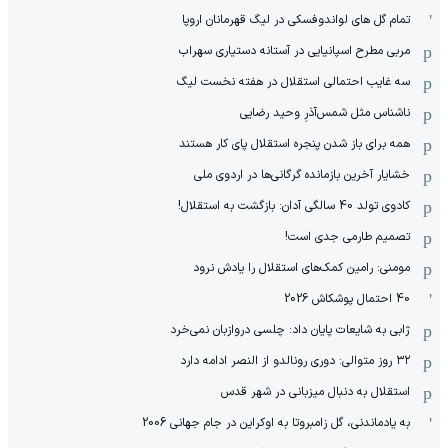
تمام گل های لواندوفسکی در لیگ قهرمانان اروپا
مربی مطرح اسپانیایی در آستانه دستیاری سهراب
سه غایب احتمالی استقلال در هفته نخست لیگ
ناشناس مثل شمس‌آذرِ وحید رضایی
همه برای باز شدن پنجره استقلال پای کار هستند
خشایار آخرین بازمانده گرگانی‌ها در اردوی ملی
کادوی تولد 40 سالگی آدان: بازگشت به استقلال!
تصمیم طارمی جدی است!
مومنی: رامین کمک‌های استقلال را یادش نرود
40 احتمال پوشکاش 2026
ژابی به شایعات پایان داد: چلسی دروازبان نمی‌خرد
۳۲ روز متوالی: دوری رونالدو از النصر ادامه دارد
استقلال به دنبال میزبانی در شهر قدس
به یادماندنی، گل زامبروتا به اوکراین در جام جهانی 2006