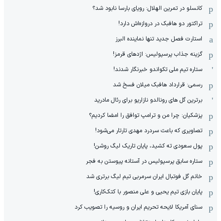
کانسلو در تمرین الهلال: رویای بارسا نابود شد؟
تراکتور دو هافبک در دروازه‌اش دارد!
استارت فصل جدید تنها نماینده البرز
گزینه جذاب پرسپولیس: اژدهای قرمز!
ستاره تیم ملی تکواندو خبرنگار شدند!
رسمی: قرارداد هافبک میلان فسخ شد
برترین گل های رونالدو نازاریو برای رئال مادرید
پزشکیان: چرا من و ترامپ توافق را امضا کردیم؟
تصاویری که باعث سردرد مهدی تارتار می‌شود!
پول سعودی ته کشید، پایان تاریک لیگ روشن!
ستاره سابق پرسپولیس در آستانه پیوستن به فجر
خانم گل فوتبال ایران سرمربی تیم لیگ برتری شد
پایان بازی تیم یحیی و علی منصور با کتک‌کاری!
سنای آمریکا لایحه تحریم ایران و روسیه را تصویب کرد