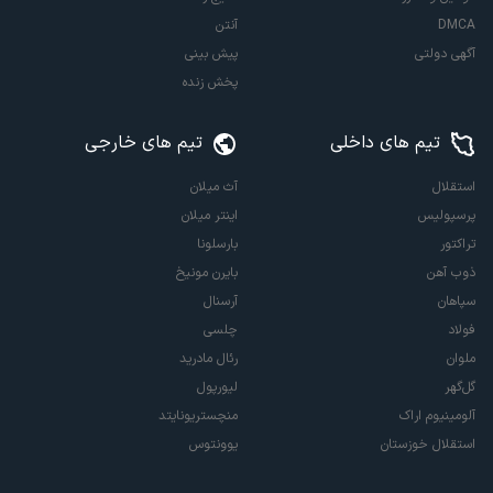
DMCA
آنتن
آگهی دولتی
پیش بینی
پخش زنده
تیم های داخلی
تیم های خارجی
استقلال
آث میلان
پرسپولیس
اینتر میلان
تراکتور
بارسلونا
ذوب آهن
بایرن مونیخ
سپاهان
آرسنال
فولاد
چلسی
ملوان
رئال مادرید
گل‌گهر
لیورپول
آلومینیوم اراک
منچستریونایتد
استقلال خوزستان
یوونتوس