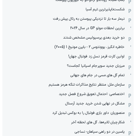
شکست‌ناپذیرترین تیم آسیا
نیمار سه بار تا نزدیکی پیوستن به رئال پیش رفت
برترین لحظات موتو GP در سال 2026
دو خرید بعدی پرسپولیس مشخص شدند
خاطره انگیز، یوونتوس 2 - بایرن مونیخ 1 (2005)
اولین کارت قرمز نسل زد فوتبال جهان!
میزبان جدید سوپرجام اسپانیا کجاست؟
تمام گل های مسی در جام های جهانی
سازمان ملل: منتظر نتایج مذاکرات تنگه هرمز هستیم
اختصاصی: احتمال تعویق شروع فصل جدید
مشکل در نهایی شدن خرید جدید آرسنال
منصوریان: داور بازی فوتبال را به بوکس تبدیل کرد
شکارچیان ثانیه‌ها، گل های لحظه آخر
یاسین در دو راهی سپاهان- نساجی