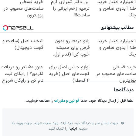
۱ میلیارد اعتبار خرید
این دکتر شیرازی کرم
خرید قسطی
طلا | بدون ضامن و
ترمیم زخم ایرانی را
ساعت‌های محبوب در
چک
ساخت!!!
پوزیترون
مطالب پیشنهادی
۱ میلیارد اعتبار خرید
زانو دردت رو بدون
انتخاب اصل (ساعت و
طلا | بدون ضامن و
قرص برای همیشه
گجت دیجیتال)
چک
خوب کن! (قدم اول،
پرسش‌نامه)
خرید قسطی
لوازم جانبی اصل برای
هنوز 50 تتر رو دریافت
ساعت‌های محبوب در
گجت‌های اصل (خرید
نکردی؟ | رایگان ثبت
پوزیترون
۴ قسطه)
نام کن و رایگان شروع
کن!
دیدگاه‌ها
لطفا قبل از ارسال دیدگاه خود، حتما
قوانین و مقررات
را مطالعه فرمایید.
جهت ارسال نظر و دیدگاه خود باید ابتدا وارد سایت شوید. جهت ورود به
سایت
اینجا
را کلیک کنید