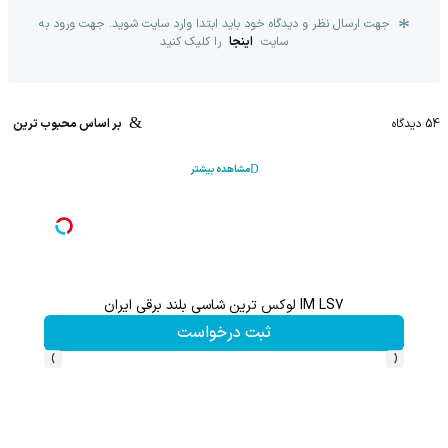
جهت ارسال نظر و دیدگاه خود باید ابتدا وارد سایت شوید. جهت ورود به
سایت
اینجا
را کلیک کنید
54
دیدگاه
بر اساس محبوب ترین
مشاهده بیشتر
IM LS7 لوکس ترین شاسی بلند برقی ایران
تا %60 تخفیف محصولات جین وست + خرید در 4 
ثبت درخواست
›
‹