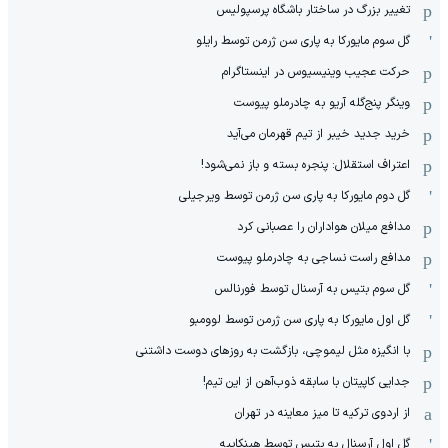
تغییر بزرگ در ساختار باشگاه پرسپولیس
گل سوم مایورکا به پاری سن ژرمن توسط رایلو
حرکت عجیب وینیسیوس در اینستاگرام
وینگر پنج‌گله آریو به چادرملو پیوست
خرید جدید خیبر از تیم قهرمان می‌آید
اعتراف استقلال: پنجره بسته و باز نمی‌شود!
گل دوم مایورکا به پاری سن ژرمن توسط ویرجیلی
مدافع میلان هواداران را عصبانی کرد
مدافع راست نساجی به چادرملو پیوست
گل سوم بتیس به آرسنال توسط فورنالس
گل اول مایورکا به پاری سن ژرمن توسط لوومبو
با انگیزه مثل لیموچی، بازگشت به روزهای دوست داشتنی
جدایی کاپیتان با سابقه ذوب‌آهن از این تیم!
از اردوی ترکیه تا میز معاینه در تهران
گل اول آرسنال به بتیس توسط هینکاپیه