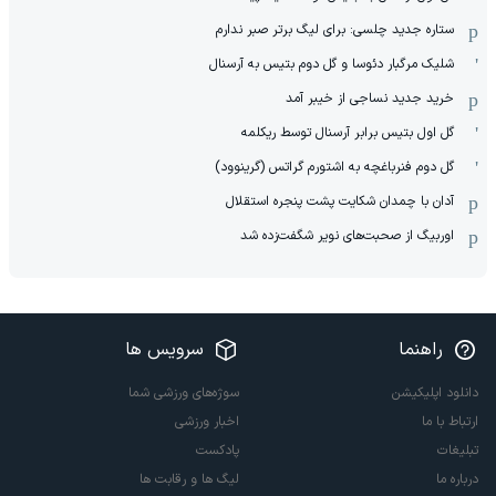
ستاره جدید چلسی: برای لیگ برتر صبر ندارم
شلیک مرگبار دئوسا و گل دوم بتیس به آرسنال
خرید جدید نساجی از خیبر آمد
گل اول بتیس برابر آرسنال توسط ریکلمه
گل دوم فنرباغچه به اشتورم گراتس (گرینوود)
آدان با چمدان شکایت پشت پنجره استقلال
اوربیگ از صحبت‌های نویر شگفت‌زده شد
راهنما
سرویس ها
دانلود اپلیکیشن
سوژه‌های ورزشی شما
ارتباط با ما
اخبار ورزشی
تبلیغات
پادکست
درباره ما
لیگ ها و رقابت ها