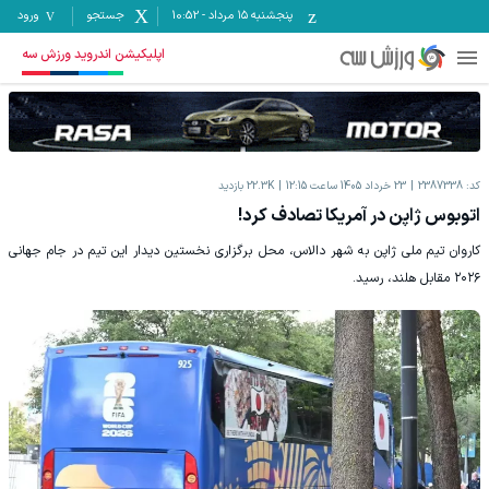
پنجشنبه ۱۵ مرداد
-
10:52
جستجو
ورود
اپلیکیشن اندروید ورزش سه
کد:
2387338
23 خرداد 1405 ساعت 12:15
22.3K
بازدید
اتوبوس ژاپن در آمریکا تصادف کرد!
کاروان تیم ملی ژاپن به شهر دالاس، محل برگزاری نخستین دیدار این تیم در جام جهانی
۲۰۲۶ مقابل هلند، رسید.