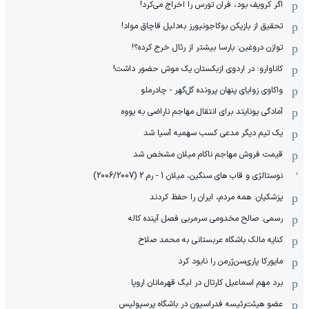
اگر کرویف بود، فران تورس را اخراج می‌کرد!
تحقیق از بازیکن بوکاجونیورز به‌دلیل قاچاق مواد!
توازن دروغین: بارسا بیشتر از رئال خرج کرده؟!
کاناوارو: در اردوی ازبکستان یک موش حضور داشت!
واکاوی زوایای پنهان پرونده گل‌گهر - چادرملو
آمادگی یونایتد برای انتقال مهاجم ناراضی به یووه
یک تیم دیگر مدعی کسب سهمیه آسیا شد
قیمت فروش مهاجم ناکام میلان مشخص شد
نوستالژی و قاب های سنگین، میلان 1 - رم 2 (2006/2007)
پزشکیان: همه مردم، ایران را حفظ کردند
رسمی: صالح مخدومی سرمربی فصل آینده کاله
کنایه مالک باشگاه عربستانی به محمد صلاح
مایورکا پاری‌سن‌ژرمن را نابود کرد
برد مهم اسماعیل کارتال در لیگ قهرمانان اروپا
عضو هیئت‌رئیسه فدراسیون در باشگاه پرسپولیس