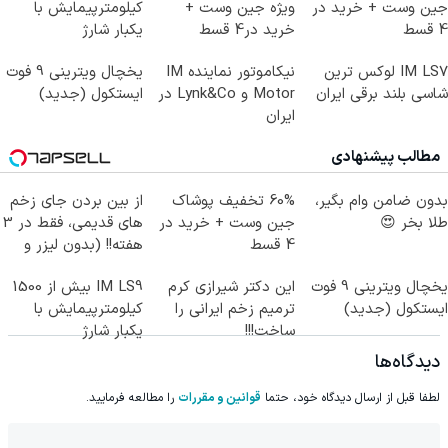
جین وست + خرید در
ویژه جین وست +
کیلومترپیمایش با
4 قسط
خرید در4 قسط
یکبار شارژ
IM LS7 لوکس ترین
نیکاموتور نماینده IM
یخچال ویترینی 9 فوت
شاسی بلند برقی ایران
Motor و Lynk&Co در
ایستکول (جدید)
ایران
مطالب پیشنهادی
بدون ضامن وام بگیر،
60% تخفیف پوشاک
از بین بردن جای زخم
طلا بخر 😍
جین وست + خرید در
های قدیمی، فقط در 3
4 قسط
هفته!! (بدون لیزر و
جراحی)
یخچال ویترینی 9 فوت
این دکتر شیرازی کرم
IM LS9 بیش از 1500
ایستکول (جدید)
ترمیم زخم ایرانی را
کیلومترپیمایش با
ساخت!!!
یکبار شارژ
دیدگاه‌ها
لطفا قبل از ارسال دیدگاه خود، حتما
قوانین و مقررات
را مطالعه فرمایید.