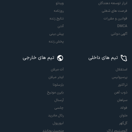
ابزار توسعه دهندگان
ویدئو
فرصت های شغلی
روزنامه
قوانین و مقررات
نتایج زنده
DMCA
آنتن
آگهی دولتی
پیش بینی
پخش زنده
تیم های داخلی
تیم های خارجی
استقلال
آث میلان
پرسپولیس
اینتر میلان
تراکتور
بارسلونا
ذوب آهن
بایرن مونیخ
سپاهان
آرسنال
فولاد
چلسی
ملوان
رئال مادرید
گل‌گهر
لیورپول
آلومینیوم اراک
منچستریونایتد