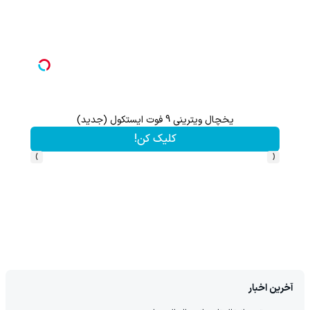
یخچال ویترینی 9 فوت ایستکول (جدید)
تا 60 درصد تخفیف ویژه جین وست + خرید در4 قسط
کلیک کن!
›
‹
آخرین اخبار