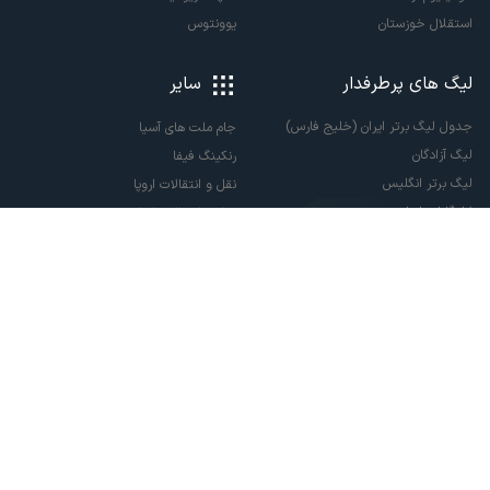
استقلال خوزستان
یوونتوس
لیگ های پرطرفدار
سایر
جدول لیگ برتر ایران (خلیج فارس)
جام ملت های آسیا
لیگ آزادگان
رنکینگ فیفا
لیگ برتر انگلیس
نقل و انتقالات اروپا
لالیگا اسپانیا
نقل و انتقالات ایران
سری آ ایتالیا
پاری سن ژرمن
لیگ قهرمانان اروپا
لیگ نخبگان آسیا
لیگ قهرمانان آسیا دو
لیگ برتر فوتسال