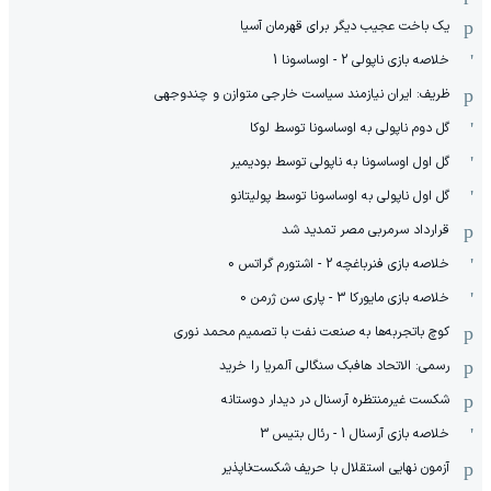
یک باخت عجیب دیگر برای قهرمان آسیا
خلاصه بازی ناپولی 2 - اوساسونا 1
ظریف: ایران نیازمند سیاست خارجی متوازن و چندوجهی
گل دوم ناپولی به اوساسونا توسط لوکا
گل اول اوساسونا به ناپولی توسط بودیمیر
گل اول ناپولی به اوساسونا توسط پولیتانو
قرارداد سرمربی مصر تمدید شد
خلاصه بازی فنرباغچه 2 - اشتورم گراتس 0
خلاصه بازی مایورکا 3 - پاری سن ژرمن 0
کوچ باتجربه‌ها به صنعت نفت با تصمیم محمد نوری
رسمی: الاتحاد هافبک سنگالی آلمریا را خرید
شکست غیرمنتظره آرسنال در دیدار دوستانه
خلاصه بازی آرسنال 1 - رئال بتیس 3
آزمون نهایی استقلال با حریف شکست‌ناپذیر