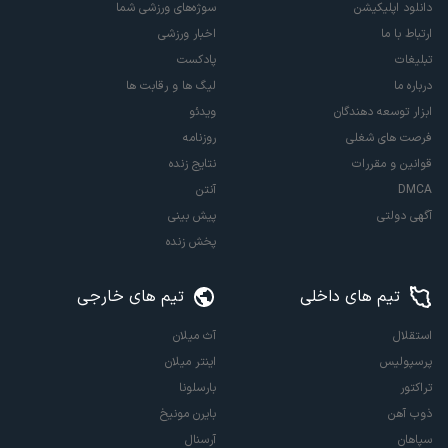
دانلود اپلیکیشن
سوژه‌های ورزشی شما
ارتباط با ما
اخبار ورزشی
تبلیغات
پادکست
درباره ما
لیگ ها و رقابت ها
ابزار توسعه دهندگان
ویدئو
فرصت های شغلی
روزنامه
قوانین و مقررات
نتایج زنده
DMCA
آنتن
آگهی دولتی
پیش بینی
پخش زنده
تیم های داخلی
تیم های خارجی
استقلال
آث میلان
پرسپولیس
اینتر میلان
تراکتور
بارسلونا
ذوب آهن
بایرن مونیخ
سپاهان
آرسنال