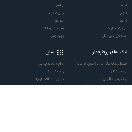
فولاد
چلسی
ملوان
رئال مادرید
گل‌گهر
لیورپول
آلومینیوم اراک
منچستریونایتد
استقلال خوزستان
یوونتوس
لیگ های پرطرفدار
سایر
جدول لیگ برتر ایران (خلیج فارس)
جام ملت های آسیا
لیگ آزادگان
رنکینگ فیفا
لیگ برتر انگلیس
نقل و انتقالات اروپا
لالیگا اسپانیا
نقل و انتقالات ایران
سری آ ایتالیا
پاری سن ژرمن
لیگ قهرمانان اروپا
لیگ نخبگان آسیا
لیگ قهرمانان آسیا دو
لیگ برتر فوتسال