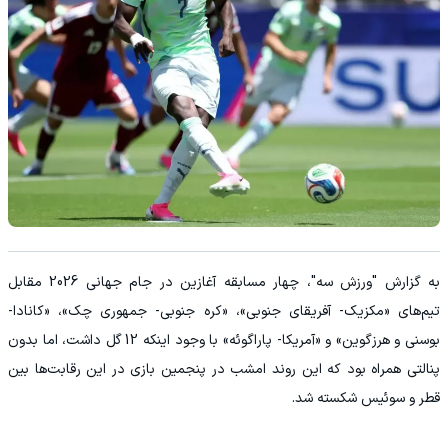
به گزارش "ورزش سه"، چهار مسابقه آغازین در جام جهانی 2026 مقابل
تیم‌های «مکزیک- آفریقای جنوبی»، «کره جنوبی- جمهوری چک»، «کانادا-
بوسنی و هرزگوین» و «آمریکا- پاراگوئه» با وجود اینکه 12 گل داشت، اما بدون
پنالتی همراه بود که این روند امشب در پنجمین بازی در این رقابت‌ها بین
قطر و سوئیس شکسته شد.