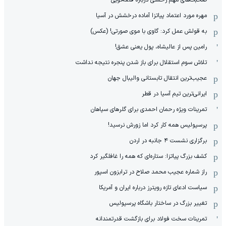
صحبت‌های مهم رحمتی درباره قلعه‌نویی
مهره مورد اعتماد پیاتزا آماده درخشش در آسیا
به قولش عمل کرد: گاوی با موی صورتی! (عکس)
رامین پس از عالیشاه، پول یعنی عشق!
تلاش سوم استقلال برای باز شدن پنجره نتیجه نداشت
عجیب‌ترین انتقال تابستانی والیبال جهان
ایرانی‌ترین تیم آسیا در قطر
تمرینات ویژه رحمان احمدی برای گلرهای سپاهان
پرسپولیس همه کار کرد اما زورش نرسید!
برگزاری نشست ۴ جانبه در اردن
کشف بزرگ پیاتزا: ستاره‌ای که همه را غافلگیر کرد
راز شماره عجیب محمد صلاح در ترابزون اسپور
سیاست ادعای تازه رویترز درباره ایران و آمریکا
تغییر بزرگ در ساختار باشگاه پرسپولیس
تمرینات سخت فولاد برای بازگشت قدرتمندانه