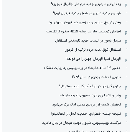
یک ایرانی سرمربی جدید تیم ملی والیبال نیجریه!
قوانین جدید داوری در فصل جدید فوتبال اروپا!
وقتی گربیج سرمربی، در زمین هم قهرمان جهان بود
افزایش تردیدها: مادرید چشم انتظار ستاره گرانقیمت!
سردار آزمون در لیست خرید تابستانی استقلال!
استقبال فوق‌‌العاده مردم ترکیه از فرعون
قهرمان آسیا قهرمان جهان را می‌خواهد!
حضور 13 ساله عالیشاه در پرسپولیس به روایت باشگاه
برترین لحظات رودری در سال 2026
جنون گریزمان در لیگ آمریکا: عجب ستاره‌ای!
وزیر ورزش ایران وارد جمهوری آذربایجان شد
نجفیان: شمس‌آذر بزودی مدعی لیگ برتر می‌شود
نتیجه جلسه اضطراری: حمایت کامل از اینفانتینو!
بازگشت وینیسیوس، شروع دوباره هیجان در رئال مادرید