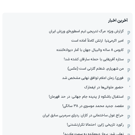
آخرین اخبار
گزارش ویژه: مرگ تدریجی تیم اسطوره‌ای ورزش ایران
امیر اکرمی‌نیا: ارتش کاملاً آماده است
کابوس ۸ ساله والیبال جهان با آمار دیوانه‌کننده
ستاره آفریقایی با حمله سارقان کشته شد!
من شهریارم، شغلم گلزنی است (عکس)
فوری/ زمان اعلام توافق نهایی مشخص شد
حضور ملوانی‌ها در ایفمارک
استقبال باشکوه از پدیده جام جهانی: در حد قهرمان!
مقصد جدید محمد موسوی در ٣٨ سالگی!
حراج غول ساختمانی در کازان: ردپای سرمربی سابق ایران
رکورد تاریخی ژاپن: احتمالا تکرارنشدنی!
نهایی شد: پرواز دیومانده به سمت مادرید!