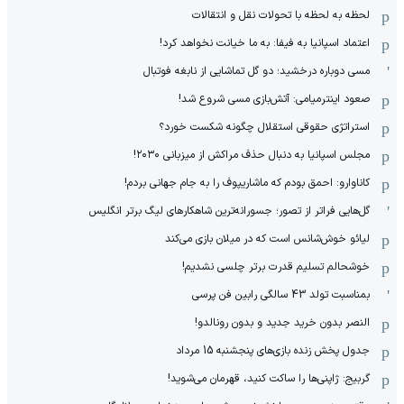
لحظه به لحظه با تحولات نقل و انتقالات
اعتماد اسپانیا به فیفا: به ما خیانت نخواهد کرد!
مسی دوباره درخشید؛ دو گل تماشایی از نابغه فوتبال
صعود اینترمیامی: آتش‌بازی مسی شروع شد!
استراتژی حقوقی استقلال چگونه شکست خورد؟
مجلس اسپانیا به دنبال حذف مراکش از میزبانی ۲۰۳۰!
کاناوارو: احمق بودم که ماشاریپوف را به جام جهانی بردم!
گل‌هایی فراتر از تصور؛ جسورانه‌ترین شاهکارهای لیگ برتر انگلیس
لیائو خوش‌شانس است که در میلان بازی می‌کند
خوشحالم تسلیم قدرت برتر چلسی نشدیم!
بمناسبت تولد 43 سالگی رابین فن پرسی
النصر بدون خرید جدید و بدون رونالدو!
جدول پخش زنده بازی‌های پنجشنبه 15 مرداد
گربیج: ژاپنی‌ها را ساکت کنید، قهرمان می‌شوید!