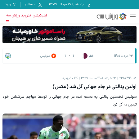
پنجشنبه ۱۵ مرداد
-
13:59
جستجو
ورود
اپلیکیشن اندروید ورزش سه
23 خرداد 1405
قطر
1
-
1
سوئیس
کد:
2387499
23 خرداد 1405 ساعت 23:21
10.7K
بازدید
اولین پنالتی در جام جهانی گل شد (عکس)
سوئیس نخستین پنالتی به دست آمده در جام جهانی را توسط مهاجم سرشناس خود
تبدیل به گل کرد.