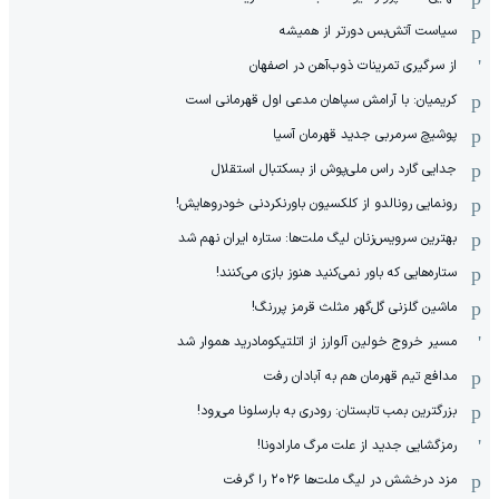
سیاست آتش‌بس دورتر از همیشه
از سرگیری تمرینات ذوب‌آهن در اصفهان
کریمیان: با آرامش سپاهان مدعی اول قهرمانی است
پوشیچ سرمربی جدید قهرمان آسیا
جدایی گارد راس ملی‌پوش از بسکتبال استقلال
رونمایی رونالدو از کلکسیون باورنکردنی خودروهایش!
بهترین سرویس‌زنان لیگ ملت‌ها: ستاره ایران نهم شد
ستاره‌هایی که باور نمی‌کنید هنوز بازی می‌کنند!
ماشین گلزنی گل‌گهر مثلث قرمز پررنگ!
مسیر خروج خولین آلوارز از اتلتیکومادرید هموار شد
مدافع تیم قهرمان هم به آبادان رفت
بزرگترین بمب تابستان: رودری به بارسلونا می‌رود!
رمزگشایی جدید از علت مرگ مارادونا!
مزد درخشش در لیگ ملت‌ها ٢٠٢۶ را گرفت