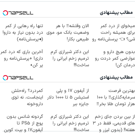
مطالب پیشنهادی
میخوای از درد کمر
الان وقتشه‼️ با هر
تنها راه رهایی از کمر
برای همیشه راحت
وضعیت بانک مو، موی
درد بدون نیاز به دارو!
شی؟ 👈 پرسش‌نامه رو
طبیعی بکار!
(◂پرسش‌نامه)
پر کن
بدون هیچ دارو و
این دکتر شیرازی کرم
آخرین باری که درد کمر
عوارضی کمر دردت رو
ترمیم زخم ایرانی را
داری! ◗پرسش‌نامه رو
درمان کن!
ساخت!!!
پر کن◖
(پرسش‌نامه)
مطالب پیشنهادی
بهترین فرصت
از آیفون 17 و پلی
کمردرد؟ راه‌حلش
سرمایه‌گذاری‼️ با 100
استیشن 5 تا 1000 دلار
اینجاست، نه توی
هزار تومان طلا بخر‼️
جایزه ببر
داروخونه
از بین بردن جای زخم
این دکتر شیرازی کرم
گردونه شانس بدون
های قدیمی، فقط در 3
ترمیم زخم ایرانی را
پوچ از PS5 تا
هفته!! (بدون لیزر و
ساخت!!!
آیفون17 و بیت کوین