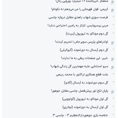
شاهکار خیره‌کننده ۱.۲ میلیارد یورویی رئال!
کریمی: قول قهرمانی را من می‌دهم نه نکونام!
فرصت سوزی شهاب زاهدی مقابل دروازه چلسی
مربی پرسپولیس: تارتار به رامین احتیاجی ندارد!
گل دوم موناکو به لیورپول (بیرث)
اولتراهای پاریس سوپرجام را تحریم کردند!
گل دوم آرسنال به دورتموند (گیوکرش)
خیبر: این صفحات ربطی به ما ندارند!
سیو استثنایی علیه مهمترین گل زندگی شهاب!
علت قطع همکاری تراکتور با محمد ربیعی
گل سوم دورتموند به آرسنال (گادو)
پایان تلخ تور پیش‌فصل چلسی مقابل جوهور!
گل اول موناکو به لیورپول (گولووین)
گل اول آرسنال به دورتموند (نوانری)
خلاصه بازی جوهوردارالتعظیم 3 - چلسی 3