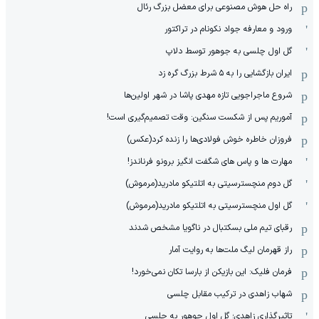
راه حل هوش مصنوعی برای معضل بزرگ رئال
ورود و معارفه جواد نکونام در تراکتور
گل اول چلسی به جوهور توسط دلاپ
ایران بازگشایی را به ۵ شرط بزرگ گره زد
شروع ماجراجویی تازه مهدی پاشا در شهر اولین‌ها
آموریم پس از شکست سنگین: وقت تصمیم‌گیری است!
فروزان خاطره خوش فولادی‌ها را زنده کرد(عکس)
مهارت ها و پاس های شگفت انگیز برونو فرناندز!
گل دوم منچسترسیتی به اتلتیکو مادرید(مرموش)
گل اول منچسترسیتی به اتلتیکو مادرید(مرموش)
رقبای تیم ملی بسکتبال در ناگویا مشخص‌ شدند
راز قهرمان لیگ ملت‌ها به روایت آمار
فرمان فلیک: این بازیکن از بارسا تکان نمی‌خورد!
شهاب زاهدی در ترکیب مقابل چلسی
تاثیرگذاری زاهدی؛ گل اول جوهور به چلسی