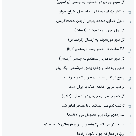
گل سوم جوهوردارالتعظیم به چلسی (برگسون)
واکنش پژمان درستکار به احتمال اخراج جوان
دلایل جدایی محمد ربیعی از زبان حجت کریمی
گل اول لیورپول به موناکو (ایساک)
گل دوم دورتموند به آرسنال (کارتساس)
48 ساعت تا انفجار بمب تابستانی کارتال!
گل دوم جوهوردارالتعظیم به چلسی (آریباس)
عنایتی به دنبال جذب پاسور سرشناس لیگ برتر
پاسخ تراکتور به ادعای سرباز شدن بیرانوند
ترامپ در پی خاتمه جنگ با ایران است
گل دوم چلسی به جوهوردارالتعظیم (دلاپ)
ترکیب تیم ملی بسکتبال با ویلچر اعلام شد
ستاره‌های لیگ برتر همچنان در راه قشم!
حجت کریمی: تمام تلاشمان را برای قهرمانی خواهیم کرد
برق در معارفه جواد نکونام رفت!