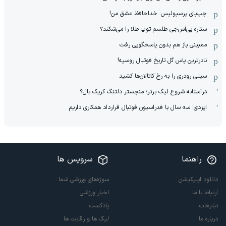
چپ‌پای پرسپولیس: خداحافظ عشق من!
ستاره پی‌اس‌جی طلسم توپ طلا را می‌شکند؟
ممبینی باز هم بدون پاسخگویی رفت
نادر‌ترین پاس گل تاریخ فوتبال روسیه!
سیتی رودری را به رخ کاتالان‌ها کشید
درآستانه شروع لیگ برتر؛ منچستر دلتنگ کریک بال؟
ایزدی: سه سال با فدراسیون فوتبال قرارداد همکاری داریم
راهنما
سرویس ها
دانلود اپلیکیشن
سوژه‌های ورزشی شما
ارتباط با ما
اخبار ورزشی
تبلیغات
پادکست
درباره ما
لیگ ها و رقابت ها