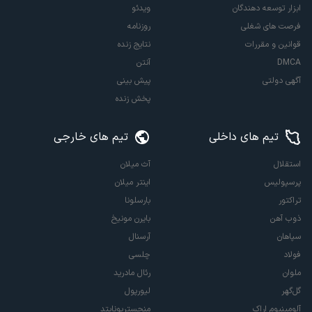
ابزار توسعه دهندگان
ویدئو
فرصت های شغلی
روزنامه
قوانین و مقررات
نتایج زنده
DMCA
آنتن
آگهی دولتی
پیش بینی
پخش زنده
تیم های داخلی
تیم های خارجی
استقلال
آث میلان
پرسپولیس
اینتر میلان
تراکتور
بارسلونا
ذوب آهن
بایرن مونیخ
سپاهان
آرسنال
فولاد
چلسی
ملوان
رئال مادرید
گل‌گهر
لیورپول
آلومینیوم اراک
منچستریونایتد