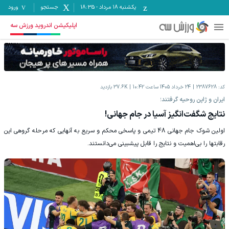
یکشنبه ۱۸ مرداد
-
18:35
جستجو
ورود
اپلیکیشن اندروید ورزش سه
کد:
2387628
24 خرداد 1405 ساعت 10:42
37.6K
بازدید
ایران و ژاپن روحیه گرفتند؛
نتایج شگفت‌انگیز آسیا در جام جهانی!
اولین شوک جام جهانی 48 تیمی و پاسخی محکم و سریع به آنهایی که مرحله گروهی این
رقابتها را بی‌اهمیت و نتایج را قابل پیشبینی می‌دانستند.