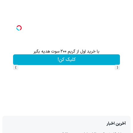
با خرید اول از گریم 200 سوت هدیه بگیر
گردونه شانس بدو
کلیک کن!
›
‹
آخرین اخبار