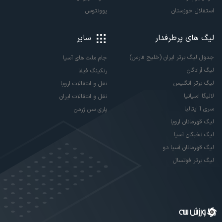
استقلال خوزستان
یوونتوس
لیگ های پرطرفدار
سایر
جدول لیگ برتر ایران (خلیج فارس)
جام ملت های آسیا
لیگ آزادگان
رنکینگ فیفا
لیگ برتر انگلیس
نقل و انتقالات اروپا
لالیگا اسپانیا
نقل و انتقالات ایران
سری آ ایتالیا
پاری سن ژرمن
لیگ قهرمانان اروپا
لیگ نخبگان آسیا
لیگ قهرمانان آسیا دو
لیگ برتر فوتسال