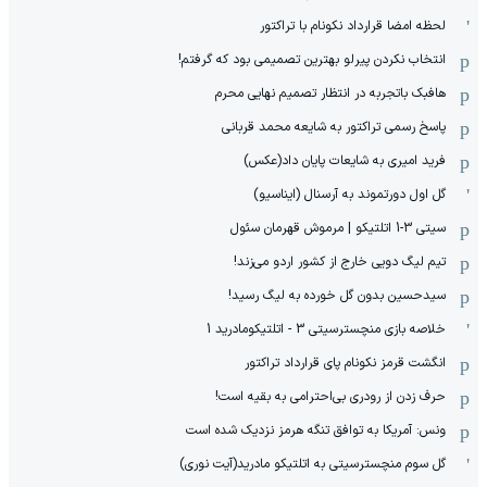
لحظه امضا قرارداد نکونام با تراکتور
انتخاب نکردن پیرلو بهترین تصمیمی بود که گرفتم!
هافبک باتجربه در انتظار تصمیم نهایی محرم
پاسخ رسمی تراکتور به شایعه محمد قربانی
فرید امیری به شایعات پایان داد(عکس)
گل اول دورتموند به آرسنال (ایناسیو)
سیتی 3-1 اتلتیکو | مرموش قهرمان سئول
تیم لیگ دویی خارج از کشور اردو می‌زند!
سیدحسین بدون گل خورده به لیگ رسید!
خلاصه بازی منچسترسیتی 3 - اتلتیکومادرید 1
انگشت قرمز نکونام پای قرارداد تراکتور
حرف زدن از رودری بی‌احترامی به بقیه است!
ونس: آمریکا به توافق تنگه هرمز نزدیک شده است
گل سوم منچسترسیتی به اتلتیکو مادرید(آیت نوری)