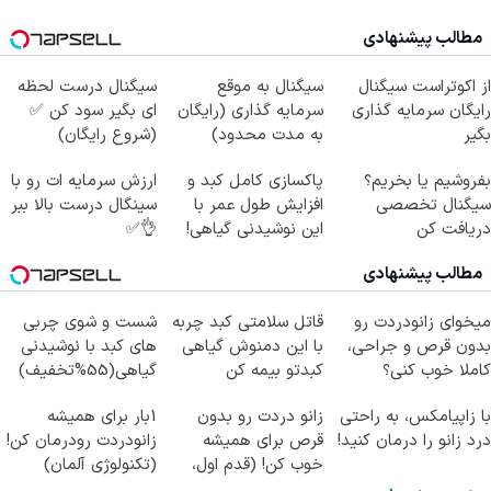
مطالب پیشنهادی
از اکوتراست سیگنال
سیگنال به موقع
سیگنال درست لحظه
رایگان سرمایه گذاری
سرمایه گذاری (رایگان
ای بگیر سود کن ✅
بگیر
به مدت محدود)
(شروع رایگان)
بفروشیم یا بخریم؟
پاکسازی کامل کبد و
ارزش سرمایه ات رو با
سیگنال تخصصی
افزایش طول عمر با
سینگال درست بالا ببر
دریافت کن
این نوشیدنی گیاهی!
👌✅
کلیک جهت خرید
مطالب پیشنهادی
میخوای زانودردت رو
قاتل سلامتی کبد چربه
شست و شوی چربی
بدون قرص و جراحی،
با این دمنوش گیاهی
های کبد با نوشیدنی
کاملا خوب کنی؟
کبدتو بیمه کن
گیاهی(55%تخفیف)
((پرسش‌نامه))
با زاپیامکس، به راحتی
زانو دردت رو بدون
1بار برای همیشه
درد زانو را درمان کنید!
قرص برای همیشه
زانودردت رودرمان کن!
خوب کن! (قدم اول،
(تکنولوژی آلمان)
پرسش‌نامه)
◂پرسشنامه▸