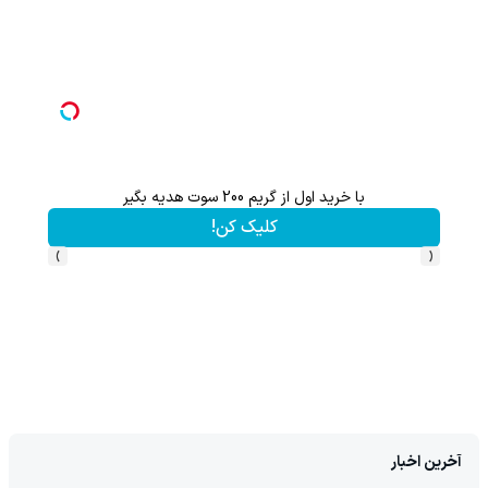
با خرید اول از گریم 200 سوت هدیه بگیر
کلیک کن!
›
‹
آخرین اخبار