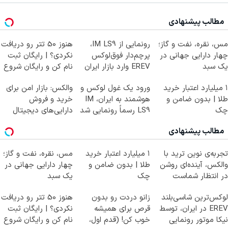
مطالب پیشنهادی
مس، نقره، نفت و گاز؛
رونمایی از IM LS9،
هنوز 50 تتر رو دریافت
چهار دارایی جهانی در
پرچم‌دار فوق‌لوکس
نکردی؟ | رایگان ثبت
یک سبد
EREV وارد بازار ایران
نام کن و رایگان شروع
شد
کن!
۱ میلیارد اعتبار خرید
ورود یک غول لوکس و
والکس: بازار امن برای
طلا | بدون ضامن و
هوشمند به ایران، IM
خرید و فروش
چک
LS9 رسماً رونمایی شد
دارایی‌های دیجیتال
مطالب پیشنهادی
تجربه‌ی نوین ترید با
۱ میلیارد اعتبار خرید
مس، نقره، نفت و گاز؛
والکس، آینده‌ای روشن
طلا | بدون ضامن و
چهار دارایی جهانی در
در انتظار شماست
چک
یک سبد
لوکس‌ترین شاسی‌بلند
زانو دردت رو بدون
هنوز 50 تتر رو دریافت
EREV در ایران، توسط
قرص برای همیشه
نکردی؟ | رایگان ثبت
نیکا موتور رونمایی
خوب کن! (قدم اول،
نام کن و رایگان شروع