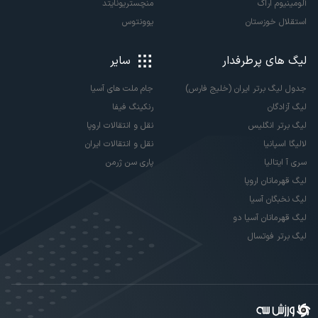
آلومینیوم اراک
منچستریونایتد
استقلال خوزستان
یوونتوس
لیگ های پرطرفدار
سایر
جدول لیگ برتر ایران (خلیج فارس)
جام ملت های آسیا
لیگ آزادگان
رنکینگ فیفا
لیگ برتر انگلیس
نقل و انتقالات اروپا
لالیگا اسپانیا
نقل و انتقالات ایران
سری آ ایتالیا
پاری سن ژرمن
لیگ قهرمانان اروپا
لیگ نخبگان آسیا
لیگ قهرمانان آسیا دو
لیگ برتر فوتسال