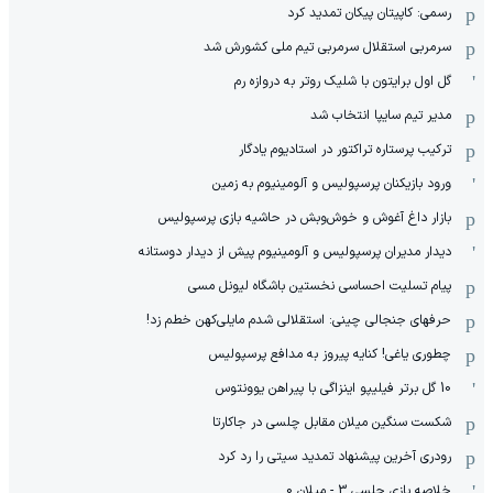
رسمی: کاپیتان پیکان تمدید کرد
سرمربی استقلال سرمربی تیم ملی کشورش شد
گل اول برایتون با شلیک روتر به دروازه رم
مدیر تیم سایپا انتخاب شد
ترکیب پرستاره تراکتور در استادیوم یادگار
ورود بازیکنان پرسپولیس و آلومینیوم به زمین
بازار داغ آغوش و خوش‌و‌بش در حاشیه بازی پرسپولیس
دیدار مدیران پرسپولیس و آلومینیوم پیش از دیدار دوستانه
پیام تسلیت احساسی نخستین باشگاه لیونل مسی
حرفهای جنجالی چینی: استقلالی شدم مایلی‌کهن خطم زد!
چطوری یاغی! کنایه پیروز به مدافع پرسپولیس
10 گل برتر فیلیپو اینزاگی با پیراهن یوونتوس
شکست سنگین میلان مقابل چلسی در جاکارتا
رودری آخرین پیشنهاد تمدید سیتی را رد کرد
خلاصه بازی چلسی 3 - میلان 0