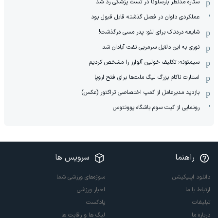
ستاره مدنظر بارسلونا در تست پزشکی رد شد
عملکردی داوان در فصل گذشته قابل قبول بود
شایعه دردناک برای لئو: پدر مسی درگذشت!
نوری به این دلایل سرمربی نفت آبادان شد
سیمئونه: تکلیف خولین آلوارز را مشخص کردیم
استارت ناکام بزرگ لیگ ملت‌ها برای فتح اروپا
بازدید مدیرعامل از کمپ اختصاصی تراکتور (عکس)
رونمایی از کیت سوم باشگاه یوونتوس
راهنما
سرویس ها
دانلود اپلیکیشن
سوژه‌های ورزشی شما
ارتباط با ما
اخبار ورزشی
تبلیغات
پادکست
درباره ما
لیگ ها و رقابت ها