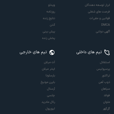
ابزار توسعه دهندگان
ویدئو
فرصت های شغلی
روزنامه
قوانین و مقررات
نتایج زنده
DMCA
آنتن
آگهی دولتی
پیش بینی
پخش زنده
تیم های داخلی
تیم های خارجی
استقلال
آث میلان
پرسپولیس
اینتر میلان
تراکتور
بارسلونا
ذوب آهن
بایرن مونیخ
سپاهان
آرسنال
فولاد
چلسی
ملوان
رئال مادرید
گل‌گهر
لیورپول