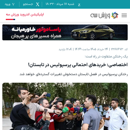
شنبه ۱۷ مرداد
-
18:32
جستجو
ورود
اپلیکیشن اندروید ورزش سه
کد:
2387673
24 خرداد 1405 ساعت 14:49
120K
بازدید
یک رختکن متفاوت در راه است؛
اختصاصی: خریدهای احتمالی پرسپولیس در تابستان!
رختکن پرسپولیس در فصل تابستان دستخوش تغییرات گسترده‌ای خواهد شد.