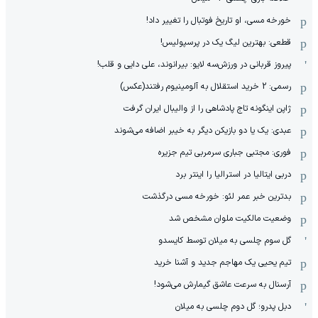
خورخه مسی، او تاریخ فوتبال را تغییر داد!
قطعی: بهترین لیگ یک در پرسپولیس!
پیروز قربانی در ورزش‌سه لایو: بیرانوند، علی دایی و قلب!
رسمی: 2 خرید استقلال به آلومینیوم رفتند(عکس)
ژاپن اینگونه تاج پادشاهی را از والیبال ایران گرفت
عبدی: یک یا دو بازیکن دیگر به خیبر اضافه می‌شوند
فوری: مجتبی جباری سرمربی تیم جزیره
دربی ایتالیا در استرالیا را اینتر برد
بدترین خبر عمر لئو: خورخه مسی درگذشت
وضعیت مالکیت ملوان مشخص شد
گل سوم چلسی به میلان توسط کایسدو
تیم یحیی یک مهاجم جدید و آشنا خرید
آرسنال به سرعت عاشق گیمارش می‌شود!
دبل پدرو؛ گل دوم چلسی به میلان