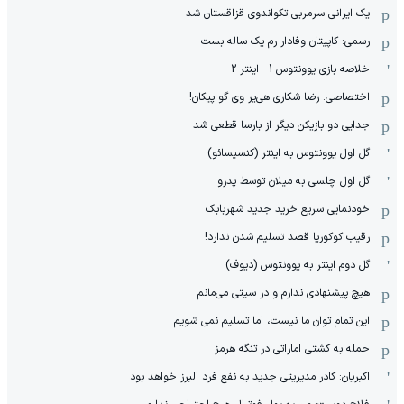
یک ایرانی سرمربی تکواندوی قزاقستان شد
رسمی: کاپیتان وفادار رم یک ساله بست
خلاصه بازی یوونتوس 1 - اینتر 2
اختصاصی: رضا شکاری هی‌یر وی‌ گو پیکان!
جدایی دو بازیکن دیگر از بارسا قطعی شد
گل اول یوونتوس به اینتر (کنسیسائو)
گل اول چلسی به میلان توسط پدرو
خودنمایی سریع خرید جدید شهربابک
رقیب کوکوریا قصد تسلیم شدن ندارد!
گل دوم اینتر به یوونتوس (دیوف)
هیچ پیشنهادی ندارم و در سیتی می‌مانم
این تمام توان ما نیست، اما تسلیم نمی شویم
حمله به کشتی اماراتی در تنگه هرمز
اکبریان: کادر مدیریتی جدید به نفع فرد البرز خواهد بود