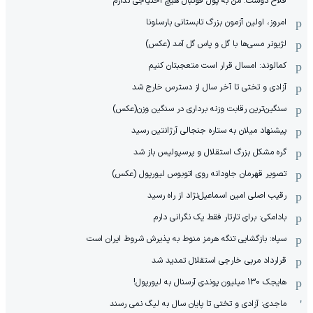
فلاح دوست: من به پول فوتبال هیچ احتیاجی ندارم
امروز، اولین آزمون بزرگ تابستانی بارسلونا
لژیونر مسی‌ها با گل و پاس گل آمد (عکس)
کمالوند: امسال قرار است متعجبتان کنیم
آزادی و تختی تا آخر سال از دسترس خارج شد
سنگین‌ترین رقابت وزنه برداری در سنگین وزن(عکس)
پیشنهاد میلان به ستاره جنجالی آرژانتین رسید
گره مشکل بزرگ استقلال و پرسپولیس باز شد
تصویر قهرمان جاودانه روی اتوبوس لیورپول (عکس)
رقیب اصلی امین اسماعیل‌نژاد از راه رسید
بادامکی: برای تارتار فقط یک نگرانی دارم
سپاه: بازگشایی تنگه هرمز منوط به پذیرش شروط ایران است
قرارداد مربی خارجی استقلال تمدید شد
هایجک 130 میلیون پوندی آرسنال به لیورپول!
ماجدی: آزادی و تختی تا پایان سال به لیگ نمی رسند