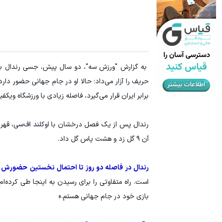
جای این پک تقویت موی جلبک توی حمومت خالیه!45%تخفیف
۱ میلیارد اعتبار خرید طلا | بدون ضامن و چک
خرید محصول
به گزارش "ورزش سه"، دو سال پیش، جسی رندال با پ
حریف را آزار می‌داد؛ حالا او در جام جهانی حضور دارد. ورزشگاه ۵.۵ میلیارد دلاری سوفای ل
برابر ایران قرار می‌گیرد، فاصله زیادی با ورزشگاه ویکفیل
آن ۹ گل زد و هشت پاس گل داد.
رندال در فاصله دو روز تا احتمال نخستین حضورش
است. راه متفاوتی را برای رسیدن به اینجا طی کرده‌ام،
بازی خود در جام جهانی هستم.»