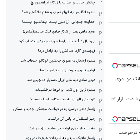
چالش جالب و جذاب با زلاتان ابراهیموویچ
ستاره انگلیس به اتهام ضرب و شتم دادگاهی شد!
حمایت جنجالی: آرژانتین پشت اینفانتنیو ایستاد!
صید ماهی بعد از شکار طلای لیگ ملت‌ها(عکس)
بی‌خیال درآمد بالا: بارسا حریف جدیدی انتخاب کرد
آرزومندی گارد خلاقش را به آبادان برد!
ستاره آرسنال به عنوان جانشین لوکاکو انتخاب شد
اولین تمرین نیوکسل و ماتیاس یایسله
انک مو، موی
مربی سابق تیم ملی ایران دستیار مانچینی شد
ستاره ژاپن اول شد، ایرانی‌ها درخشیدند
قیمت بازار ✅
نارضایتی الهلال: قیمت ستاره بارسا بالاست!
پاسخ منفی ترامپ به درخواست موشکی جدید زلنسکی
زبیر استقلال با پاس گل برگشت
رقیب ایران برای اولین بار صاحب لژیونر شد!
 درخواست
پاسخ هافبک سیتی به شایعات: هیچ‌جا نمی‌روم!