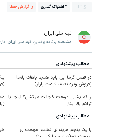
13
اشتراک گذاری
گزارش خطا
تیم ملی ایران
مشاهده برنامه و نتایج تیم ملی ایران، با
مطالب پیشنهادی
در فصل گرما این باید همجا باهات باشه!
پنک
(فروش ویژه نصف قیمت بازار)
(ف
از کم پشتی موهات خجالت میکشی؟ اینجا با
تراکم بالا بکار
(با
مطالب پیشنهادی
با یک پنجم هزینه ی کاشت، موهات رو
خری
پرپشت کن(شامپو جلبک سبز)