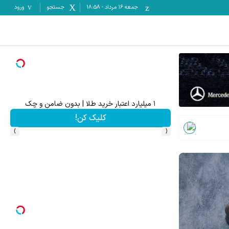
جمعه ۱۶ مرداد
-
18:58
جستجو
ورود
د بالاتر = درآمد بیشتر
۱ میلیارد اعتبار خرید طلا | بدون ضامن و چک
کلیک کن!
›
‹