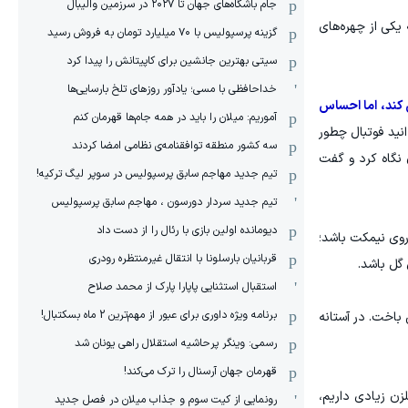
جام باشگاه‌های جهان تا ۲۰۲۷ در سرزمین والیبال
، به یکی از چهره‌های
گزینه پرسپولیس با ۷۰ میلیارد تومان به فروش رسید
سیتی بهترین جانشین برای کاپیتانش را پیدا کرد
خداحافظی با مسی؛ یادآور روزهای تلخ بارسایی‌ها
ی کند، اما احساس
آموریم: میلان را باید در همه جام‌ها قهرمان کنم
انید فوتبال چطور
سه کشور منطقه توافقنامه‌ی نظامی امضا کردند
 نگاه کرد و گفت
تیم جدید مهاجم سابق پرسپولیس در سوپر لیگ ترکیه!
تیم جدید سردار دورسون ، مهاجم سابق پرسپولیس
دیومانده اولین بازی با رئال را از دست داد
 روی نیمکت باشد؛
قربانیان بارسلونا با انتقال غیرمنتظره رودری
 گل باشد.
استقبال استثنایی پاپارا پارک از محمد صلاح
برنامه ویژه داوری برای عبور از مهم‌ترین 2 ماه بسکتبال!
صفر به انگلیس باخت. در آستانه
رسمی: وینگر پرحاشیه استقلال راهی یونان شد
قهرمان جهان آرسنال را ترک می‌کند!
زن زیادی داریم،
رونمایی از کیت سوم و جذاب میلان در فصل جدید