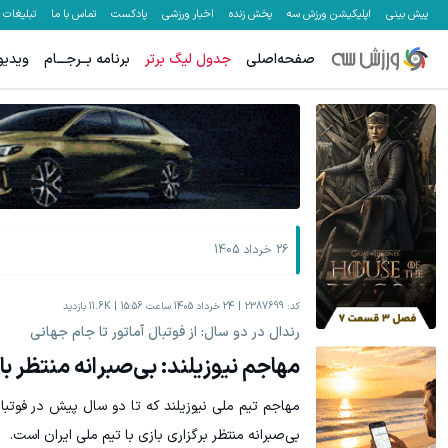
پیش بینی
اپلیکیشن ورزش سه
پخش زنده
اخبار ورزشی
پادکست
تماس با ما
تبلیغات
صفحه‌اصلی
جدول لیگ برتر
برنامه بــرجـــام
ویدیو
میخوایم رایگان بهت یاد بدیم چجوری پولدارشی! باور نداری امتحا
رشد فروشگاه
کلیک کن!
26 خرداد 1405
کد:
2387699
24 خرداد 1405 ساعت 15:56
11.6K
بازدید
رندال در دو سال: از فوتبال آماتور تا جام جهانی
مهاجم نیوزیلند: بی‌صبرانه منتظر با
مهاجم تیم ملی نیوزیلند که تا دو سال پیش در فوتبا
بی‌صبرانه منتظر برگزاری بازی با تیم ملی ایران است.