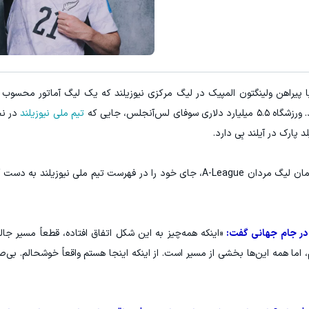
پنکه مه پاش دو طبقه شارژی ( ارس
کلیک کن!
باتخفیف بخر
یراهن ولینگتون المپیک در لیگ مرکزی نیوزیلند که یک لیگ آماتور محسوب 
س‌آنجلس، جایی که
تیم ملی نیوزیلند
در نخ
د پارک در آیلند بِی دارد.
رندال پس از یک فصل درخشان با اوکلند اف‌سی، قهرمان لیگ مردان A-League، جای خود را در فهرست تیم ملی 
 در جام جهانی گفت:
«اینکه همه‌چیز به این شکل اتفاق افتاده، قطعاً مسیر جا
 اما همه این‌ها بخشی از مسیر است. از اینکه اینجا هستم واقعاً خوشحالم. بی‌صب