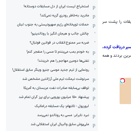
استخراج لیست ایران از دل مسابقات دوستانه!
مادرید به‌خاطر رودری گریه نمی‌کند!
ابقات را پشت سر
حملات توپخانه‌ای رژیم صهیونیستی به جنوب لبنان
چالش جالب و هیجان انگیز با رونالدینیو!
ضربه سر ممنوع؛انقلاب در قوانین فوتبال؟
یر دریافت کرده،
به خودم بمب می‌بندم تا مسی را منفجر کنم!
مرین بردند و همه
نفتی‌ها دومین مهاجم را هم خریدند!
رونمایی از تیم جدید موسی جنپو وینگر سابق استقلال!
سرنوشت نیمکت تیم ملی آرژانتین مشخص شد
توقف بی‌سابقه صادرات نفت عربستان به آمریکا
پیشنهاد ۱۵۰ میلیون یورویی برای پرز گران تمام شد
لیورپول - تاتنهام؛ یک مسابقه دراماتیک
نبرد نابرابر: مسی به رونالدو نمی‌رسد
ملی‌پوش سابق والیبال ایران استقلالی شد