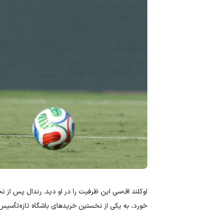
اوکلند اف‌سی این ظرفیت را در او دید. رندال پس از ن
خورد، به یکی از نخستین خریدهای باشگاه تازه‌تأسیس اوکلند در eague