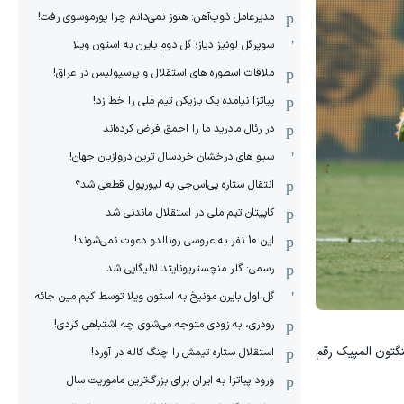
مدیرعامل ذوب‌آهن: هنوز نمی‌دانم چرا پورموسوی رفت!
سوپرگل لوئیز دیاز؛ گل دوم بایرن به استون ویلا
ملاقات اسطوره های استقلال و پرسپولیس در عراق!
پیاتزا نیامده یک بازیکن تیم ملی را خط زد!
در رئال مادرید ما را احمق فرض کرده‌اند
سیو های درخشان خردسال ترین دروازبان جهان!
انتقال ستاره پی‌اس‌جی به لیورپول قطعی شد؟
کاپیتان تیم ملی در استقلال ماندنی شد
این 10 نفر به عروسی رونالدو دعوت نمی‌شوند!
رسمی: گلر منچستریونایتد لالیگایی شد
گل اول بایرن مونیخ به استون ویلا توسط کیم مین جائه
رودری، به زودی متوجه می‌شوی چه اشتباهی کردی!
نگتون المپیک رقم
استقلال ستاره تیمش را چنگ کاله در آورد!
ورود پیاتزا به ایران برای بزرگ‌ترین ماموریت سال