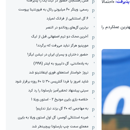
مس رفسنجان حضور در لیگ یک را پذیرفت!
«احتمالاً
رسمی: وینگر 60 میلیونی رئال به فیورنتینا پیوست
6 گل استثنایی از فرانک لمپارد
اش می‌کردم بهترین عملکردم را
برترین گل‌های رونالدو در النصر
آخرین محک دو تیم اصفهانی قبل از لیگ
مورینیو هرگز نباید می‌رفت که برگردد!
حضور دختران و پسران ایران در نیشن لیگز!
به یادماندنی، گل دلپیرو به اینتر (1998)
نروژ خواستار استعفای فوری اینفانتینو شد
شاید امروز یا فردا آتش‌بس ۳۰ تا ۶۰ روزه برقرار شود
سیتی پیشنهاد تحقیرآمیز بارسلونا را رد کرد
خلاصه بازی بایرن مونیخ 2 - استون ویلا 1
به مهاجمی که 20 گل بزند نیاز نداریم!
ضربه استثنائی گومس؛ گل اول استون ویلا به بایرن
معمای سمت چپ بارسلونا پیچیده‌تر شد