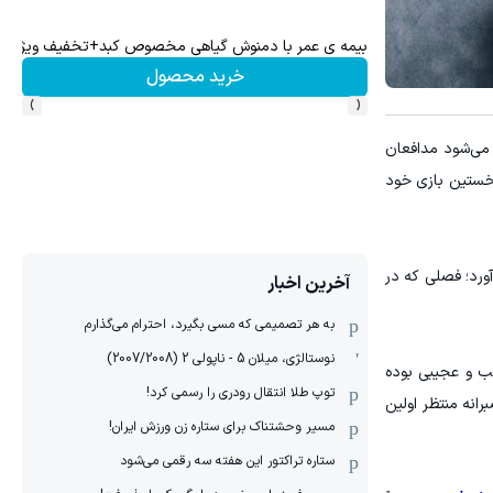
ال به سراسر کشور)
بیمه ی عمر با دمنوش گیاهی مخصوص کبد+تخفیف ویژه
خرید محصول
›
‹
می‌شود مدافعان
ستین بازی خود
نیوزیلند به دست آورد؛ فصلی که در
آخرین اخبار
به هر تصمیمی که مسی بگیرد، احترام می‌گذارم
نوستالژی، میلان 5 - ناپولی 2 (2007/2008)
لب و عجیبی بوده
توپ طلا انتقال رودری را رسمی کرد!
رانه منتظر اولین
مسیر وحشتناک برای ستاره زن ورزش ایران!
ستاره تراکتور این هفته سه رقمی می‌شود