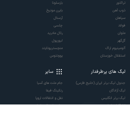
تراکتور
بارسلونا
ذوب آهن
بایرن مونیخ
سپاهان
آرسنال
فولاد
چلسی
ملوان
رئال مادرید
گل‌گهر
لیورپول
آلومینیوم اراک
منچستریونایتد
استقلال خوزستان
یوونتوس
لیگ های پرطرفدار
سایر
جدول لیگ برتر ایران (خلیج فارس)
جام ملت های آسیا
لیگ آزادگان
رنکینگ فیفا
لیگ برتر انگلیس
نقل و انتقالات اروپا
لالیگا اسپانیا
نقل و انتقالات ایران
سری آ ایتالیا
پاری سن ژرمن
لیگ قهرمانان اروپا
لیگ نخبگان آسیا