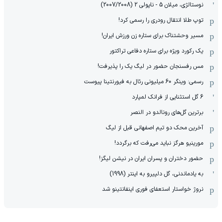
نوستالژی، میلان 5 - ناپولی 2 (2007/2008)
توپ طلا انتقال رودری را رسمی کرد!
مسیر وحشتناک برای ستاره زن ورزش ایران!
یک رکورد ویژه برای ستاره دفاعی تراکتور
مس رفسنجان حضور در لیگ یک را پذیرفت!
رسمی: وینگر 60 میلیونی رئال به فیورنتینا پیوست
6 گل استثنایی از فرانک لمپارد
برترین گل‌های رونالدو در النصر
آخرین محک دو تیم اصفهانی قبل از لیگ
مورینیو هرگز نباید می‌رفت که برگردد!
حضور دختران و پسران ایران در نیشن لیگز!
به یادماندنی، گل دلپیرو به اینتر (1998)
نروژ خواستار استعفای فوری اینفانتینو شد