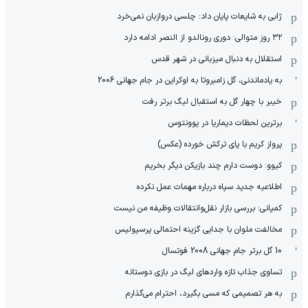
ژابی به شایعات پایان داد: چلسی دروازبان نمی‌خرد
۳۲ روز متوالی: دوری رونالدو از النصر ادامه دارد
استقلال به دنبال میزبانی در شهر قدس
به یادماندنی، گل زامبروتا به اوکراین در جام جهانی 2006
خیبر با چهار گل به استقبال لیگ برتر رفت
برترین لحظات دیماریا در یوونتوس
پرواز کریم با پای ترکش خورده (عکس)
کیوو: دوست دارم چند بازیکن دیگر بخریم
اطلاعیه جدید سپاه درباره مهمات عمل نکرده
کمپانی: بررسی بازار نقل‌وانتقالات وظیفه من نیست
مخالفت ملوان با جدایی گزینه احتمالی پرسپولیس
10 گل برتر جام جهانی 2008 فوتسال
تساوی جذاب تازه واردهای لیگ در بازی دوستانه
به هر تصمیمی که مسی بگیرد، احترام می‌گذارم