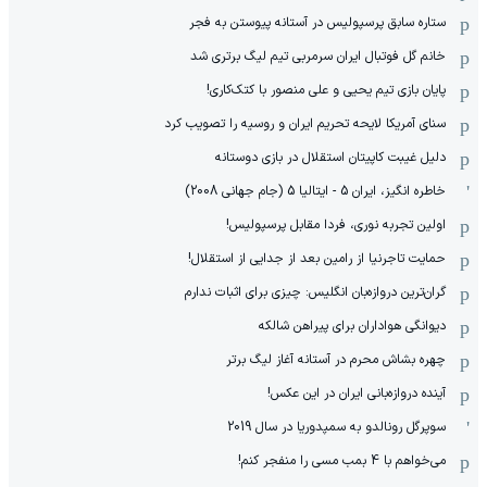
ستاره سابق پرسپولیس در آستانه پیوستن به فجر
خانم گل فوتبال ایران سرمربی تیم لیگ برتری شد
پایان بازی تیم یحیی و علی منصور با کتک‌کاری!
سنای آمریکا لایحه تحریم ایران و روسیه را تصویب کرد
دلیل غیبت کاپیتان استقلال در بازی دوستانه
خاطره انگیز، ایران 5 - ایتالیا 5 (جام جهانی 2008)
اولین تجربه نوری، فردا مقابل پرسپولیس!
حمایت تاجرنیا از رامین بعد از جدایی از استقلال!
گران‌ترین دروازه‌بان انگلیس: چیزی برای اثبات ندارم
دیوانگی هواداران برای پیراهن شالکه
چهره بشاش محرم در آستانه آغاز لیگ برتر
آینده دروازه‌بانی ایران در این عکس!
سوپرگل رونالدو به سمپدوریا در سال 2019
می‌خواهم با 4 بمب مسی را منفجر کنم!