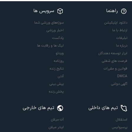
راهنما
سرویس ها
دانلود اپلیکیشن
سوژه‌های ورزشی شما
ارتباط با ما
اخبار ورزشی
تبلیغات
پادکست
درباره ما
لیگ ها و رقابت ها
ابزار توسعه دهندگان
ویدئو
فرصت های شغلی
روزنامه
قوانین و مقررات
نتایج زنده
DMCA
آنتن
آگهی دولتی
پیش بینی
پخش زنده
تیم های داخلی
تیم های خارجی
استقلال
آث میلان
پرسپولیس
اینتر میلان