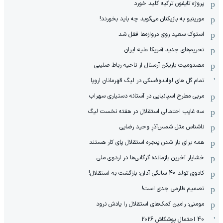
پروژه تایفون ترکیه کلید خورد
مورینیو به بازیکنان می‌گوید چه باید بخورند!
استوک سعید روی دروازه‌ها قفل شد
تحریم‌های جدید آمریکا علیه ایران
مصدومیت بازیکن آرسنال از ناحیه رباط صلیبی
تمام گل های لواندوفسکی در لیگ قهرمانان اروپا
مربی مطرح اسپانیایی در آستانه دستیاری سهراب
سه غایب احتمالی استقلال در هفته نخست لیگ
ناشناس مثل شمس‌آذرِ وحید رضایی
همه برای باز شدن پنجره استقلال پای کار هستند
خشایار آخرین بازمانده گرگانی‌ها در اردوی ملی
کادوی تولد 40 سالگی آدان: بازگشت به استقلال!
تصمیم طارمی جدی است!
مومنی: رامین کمک‌های استقلال را یادش نرود
40 احتمال پوشکاش 2026