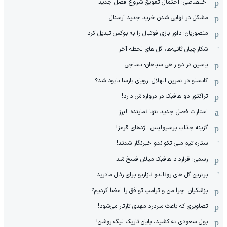
اختصاصی: احتمال تعویق شروع فصل جدید
مشکل در نهایی شدن خرید جدید آرسنال
منصوریان: داور بازی فوتبال را به بوکس تبدیل کرد
شکارچیان ثانیه‌ها، گل های لحظه آخر
یاسین در دو راهی سپاهان- نساجی
کانسلو در تمرین الهلال: رویای بارسا نابود شد؟
تراکتور دو هافبک در دروازه‌اش دارد!
استارت فصل جدید تنها نماینده البرز
گزینه جذاب پرسپولیس: اژدهای قرمز!
ستاره تیم ملی تکواندو خبرنگار شدند!
رسمی: قرارداد هافبک میلان فسخ شد
برترین گل های رونالدو نازاریو برای رئال مادرید
پزشکیان: چرا من و ترامپ توافق را امضا کردیم؟
تصاویری که باعث سردرد مهدی تارتار می‌شود!
پول سعودی ته کشید، پایان تاریک لیگ روشن!