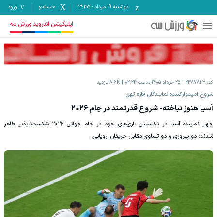
دوشنبه ۱۹ مرداد
-
13:35
جستجو
ورود
اپلیکیشن اندروید ورزش سه
کد:
2387843
25 خرداد 1405 ساعت 02:24
8.6K
بازدید
شروع امیدوارکننده نمایندگان قاره کهن
آسیا هنوز نباخته- شروع قدرتمند در جام ۲۰۲۶
چهار نماینده آسیا در نخستین بازی‌های خود در جام جهانی ۲۰۲۶ شکست‌ناپذیر ظاهر
شدند؛ دو پیروزی و دو تساوی مقابل حریفان اروپایی.