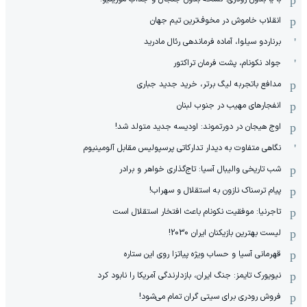
انقلاب خاموش در مخوف‌‌ترین تیم جهان
برناردو سیلوا، آماده فرماندهی رئال مادرید
جواد نکونام، پشت فرمان تراکتور
مدافع باتجربه لیگ برتر، خرید جدید جباری
انفجارهای مهیب در جنوب لبنان
اوج هیجان در دورتموند: اودیسه جدید متولد شد!
نگاهی متفاوت به دیدار تدارکاتی پرسپولیس مقابل آلومینیوم
شب تاریخی والیبال آسیا: تاج‌گذاری خواهر و برادر
پیام ترسناک نازون به استقلال و سهراب!
تاجرنیا: موفقیت نکونام باعث افتخار استقلال است
لیست بهترین بازیکنان ایران 2030!
قهرمانی آسیا و حساب ویژه پیاتزا روی این ستاره
نیویورک تایمز: جنگ ایران، بازدارندگی آمریکا را نابود کرد
فروش رودری برای سیتی گران تمام می‌شود!