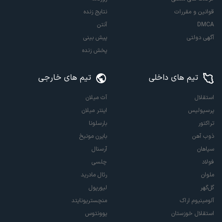
قوانین و مقررات
نتایج زنده
DMCA
آنتن
آگهی دولتی
پیش بینی
پخش زنده
تیم های داخلی
تیم های خارجی
استقلال
آث میلان
پرسپولیس
اینتر میلان
تراکتور
بارسلونا
ذوب آهن
بایرن مونیخ
سپاهان
آرسنال
فولاد
چلسی
ملوان
رئال مادرید
گل‌گهر
لیورپول
آلومینیوم اراک
منچستریونایتد
استقلال خوزستان
یوونتوس