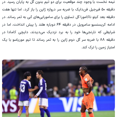
نیمه نخست با وجود چند موقعیت برای دو تیم بدون گل به پایان رسید. در
دقیقه ۵۰ فیرجیل فن‌دایک با ضربه سر دروازه ژاپن را باز کرد، اما تنها هفت
دقیقه بعد کیتو ناکامورا گل تساوی را برای سامورایی‌های آبی به ثمر رساند. در
ادامه کریسنسیو سامرویل در دقیقه ۶۴ دوباره هلند را پیش انداخت، اما در
شرایطی که نارنجی‌ها خود را به برد نزدیک می‌دیدند، دایچی کامادا در
دقیقه ۸۸ با ضربه سر گل دوم ژاپن را به ثمر رساند تا تیم موریاسو با یک
امتیاز زمین را ترک کند.