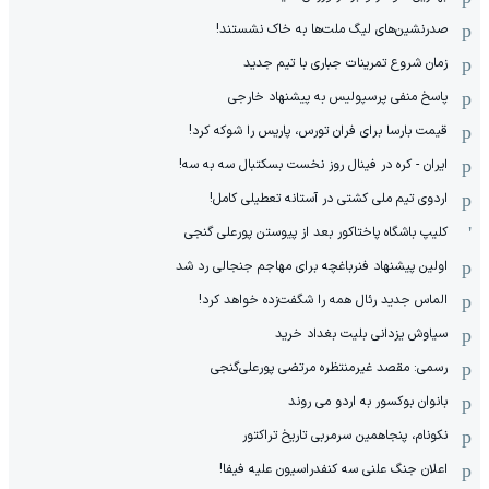
صدرنشین‌های لیگ ملت‌ها به خاک نشستند!
زمان شروع تمرینات جباری با تیم جدید
پاسخ منفی پرسپولیس به پیشنهاد خارجی
قیمت بارسا برای فران تورس، پاریس را شوکه کرد!
ایران - کره در فینال روز نخست بسکتبال سه به سه!
اردوی تیم ملی کشتی در آستانه تعطیلی کامل!
کلیپ باشگاه پاختاکور بعد از پیوستن پورعلی گنجی
اولین پیشنهاد فنرباغچه برای مهاجم جنجالی رد شد
الماس جدید رئال همه را شگفت‌زده خواهد کرد!
سیاوش یزدانی بلیت بغداد خرید
رسمی: مقصد غیرمنتظره مرتضی پورعلی‌گنجی
بانوان بوکسور به اردو می روند
نکونام، پنجاهمین سرمربی تاریخ تراکتور
اعلان جنگ علنی سه کنفدراسیون علیه فیفا!