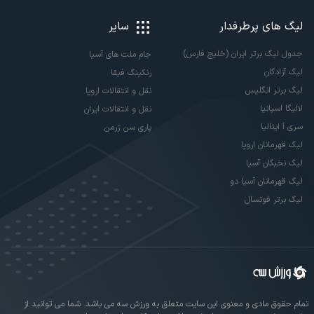
لیگ های پرطرفدار
سایر
جدول لیگ برتر ایران (خلیج فارس)
جام ملت های آسیا
لیگ آزادگان
رنکینگ فیفا
لیگ برتر انگلیس
نقل و انتقالات اروپا
لالیگا اسپانیا
نقل و انتقالات ایران
سری آ ایتالیا
پاری سن ژرمن
لیگ قهرمانان اروپا
لیگ نخبگان آسیا
لیگ قهرمانان آسیا دو
لیگ برتر فوتسال
تمام حقوق مادی و معنوی این سایت متعلق به ورزش سه می باشد. شما می توانید از