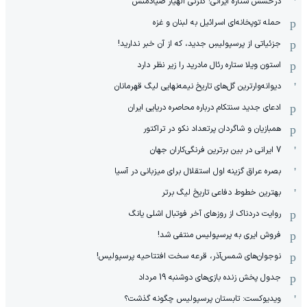
درخشش ستاره ایرانی؛ گلزنی الهیار صیادمنش
حمله توپخانه‌ای اسرائیل به لبنان و غزه
جزئیاتی از پرسپولیسِ جدید، که از آن ‌خبر ندارید!
استون ویلا ستاره رئال مادرید را زیر نظر دارد
دیوانه‌وارترین گل‌های تاریخ نیمه‌نهایی لیگ قهرمانان
ادعای جدید سنتکام درباره محاصره دریایی ایران
همبازیان و شاگردان پرتعداد نکو در تراکتور
7 ایرانی در بین برترین فرنگی‌کاران جهان
بصره عراق گزینه اول استقلال برای میزبانی در آسیا
بهترین خطوط دفاعی تاریخ لیگ برتر
روایت دردناک از روزهای آخر فوتبال اشلی یانگ
فروش ایری به پرسپولیس منتفی شد!
نوجوان‌های شمس‌آذر، قرعه سخت افتتاحیه پرسپولیس!
جدول پخش زنده بازی‌های دوشنبه 19 مرداد
ویدیوکست: تابستان پرسپولیس چگونه گذشت؟