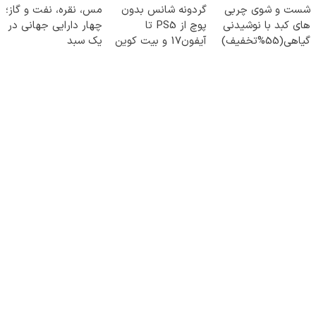
شست و شوی چربی
گردونه شانس بدون
مس، نقره، نفت و گاز؛
های کبد با نوشیدنی
پوچ از PS5 تا
چهار دارایی جهانی در
گیاهی(55%تخفیف)
آیفون17 و بیت کوین
یک سبد
🔥