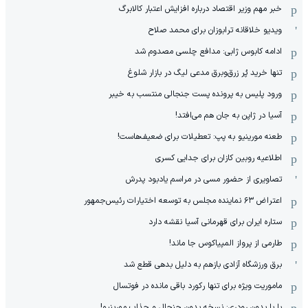
خبر مهم وزیر اقتصاد درباره افزایش اعتبار کالابرگ
ویدیو خلاقانه ترابوزان برای محمد صلاح
ادامه کابوس ژابی: مدافع چلسی مصدوم شد
تنها خرید پُر زرق‌وبرق مدعی لیگ در بازار شلوغ
ورود پلیس به پرونده پست جنجالی منتسب به خیبر
آسیا در ژاپن به جان هم می‌افتد!
طعنه مورینیو به پپ: تعطیلات برای ضعیف‌هاست!
اطلاعیه روبین کازان برای جدایی کسری
تصاویری از حضور مسی در مراسم یادبود پدرش
اعتراض ۶۳ نماینده مجلس به توسعه اختیارات رئیس‌جمهور
ستاره ایران برای قهرمانی آسیا نقشه دارد
طارمی از پرواز المپیاکوس جا ماند!
برق ورزشگاه آزادی بازهم به دلیل بدهی قطع شد
ماموریت ویژه برای تنها رکورد باقی مانده در فوتسال
با یا بدون رودری: نسخه بدون جنجال و جذاب مورینیو!