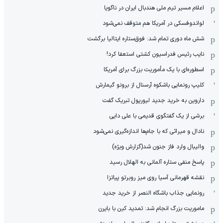
اعلام مسیر تیم ملی هندبال ایران در ناگویا
لواندوفسکی در آمریکا هم متوقف نمی‌شود
شش ماه دوری تمام شد: فوق‌ستاره ایتالیا برگشت
نایب رئیس فدراسیون کشتی استعفا کرد!
اسطوره‌ای با یک مأموریت بزرگ برای آمریکا
کلیپ رونمایی باشکوه آرسنال از برونو گیمارش
داروین به خرید جدید لیورپول تبریک گفت
برشی از یک گفتگوی قدیمی با علی دایی
نادال و میراثی که با جام‌ها اندازه‌گیری نمی‌شود
والیبال وارد فاز جنون شد(گزارش ویژه)
پاسخ منفی ستاره آلمانی به الهلال رسید
نقشه قهرمانی آسیا روی میز روبرتو پیاتزا
رونمایی جذاب باشگاه النصر از خرید جدید
ماموریت بزرگ انجام شد: تمدید کین با بایرن