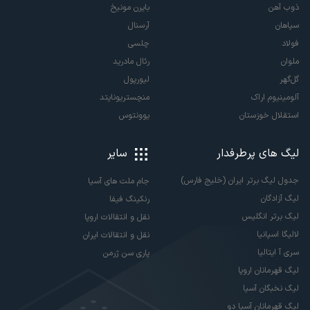
ذوب آهن
بایرن مونیخ
سپاهان
آرسنال
فولاد
چلسی
ملوان
رئال مادرید
گل‌گهر
لیورپول
آلومینیوم اراک
منچستریونایتد
استقلال خوزستان
یوونتوس
لیگ های پرطرفدار
سایر
جدول لیگ برتر ایران (خلیج فارس)
جام ملت های آسیا
لیگ آزادگان
رنکینگ فیفا
لیگ برتر انگلیس
نقل و انتقالات اروپا
لالیگا اسپانیا
نقل و انتقالات ایران
سری آ ایتالیا
پاری سن ژرمن
لیگ قهرمانان اروپا
لیگ نخبگان آسیا
لیگ قهرمانان آسیا دو