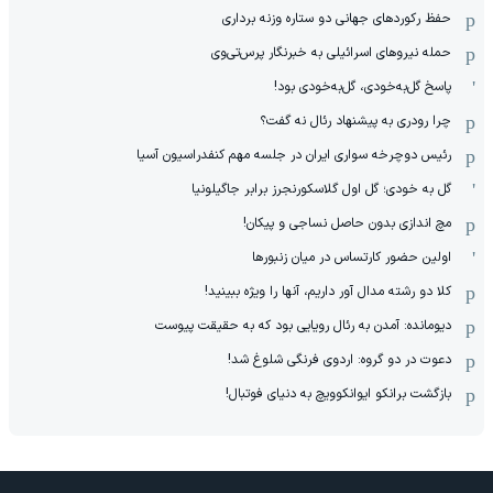
حفظ رکوردهای جهانی دو ستاره وزنه برداری
حمله نیروهای اسرائیلی به خبرنگار پرس‌تی‌وی
پاسخ گل‌به‌خودی، گل‌به‌خودی بود!
چرا رودری به پیشنهاد رئال نه گفت؟
رئیس دوچرخه سواری ایران در جلسه مهم کنفدراسیون آسیا
گل به خودی؛ گل اول گلاسکورنجرز برابر جاگیلونیا
مچ اندازی بدون حاصل نساجی و پیکان!
اولین حضور کارتساس در میان زنبورها
کلا دو‌ رشته مدال آور داریم، آنها را ویژه ببینید!
دیومانده: آمدن به رئال رویایی بود که به حقیقت پیوست
دعوت در دو گروه: اردوی فرنگی شلوغ شد!
بازگشت برانکو ایوانکوویچ به دنیای فوتبال!