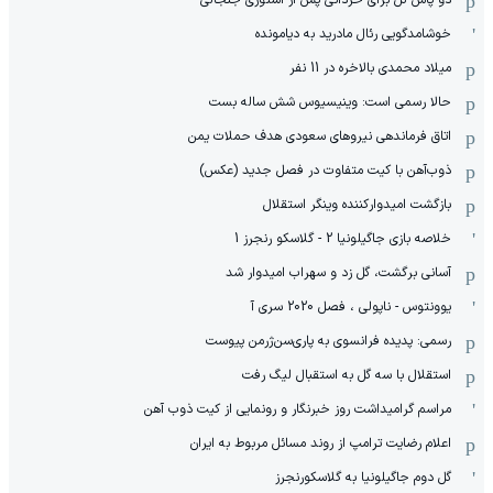
دو پاس گل برای حردانی پس از استوری جنجالی
خوشامدگویی رئال مادرید به دیامونده
میلاد محمدی بالاخره در 11 نفر
حالا رسمی است: وینیسیوس شش ساله بست
اتاق فرماندهی نیروهای سعودی هدف حملات یمن
ذوب‌آهن با کیت متفاوت در فصل جدید (عکس)
بازگشت امیدوارکننده وینگر استقلال
خلاصه بازی جاگیلونیا 2 - گلاسکو رنجرز 1
آسانی برگشت، گل زد و سهراب امیدوار شد
یوونتوس - ناپولی ، فصل 2020 سری آ
رسمی: پدیده فرانسوی به پاری‌سن‌ژرمن پیوست
استقلال با سه گل به استقبال لیگ رفت
مراسم گرامیداشت روز خبرنگار و رونمایی از کیت ذوب آهن
اعلام رضایت ترامپ از روند مسائل مربوط به ایران
گل دوم جاگیلونیا به گلاسکورنجرز