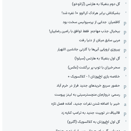
گل دوم بنفیکا به هارتس (آرائوخو)
بشیکتاش برابر هرادک کرالوو 10 نفره شد!
کاظمیان: جدایی از پرسپولیس سخت بود
بیخیال جذب مهاجم: فقط توافق با رامین رضاییان!
مربی سابق میلان از دنیا رفت
پیروزی اروپایی آبی‌ها با گلزنی جانشین اللهیار
گل اول بنفیکا به هارتس (سیلوا)
سحرخیزان با توپ پر برگشت (عکس)
خلاصه بازی لخ‌پوزنان 1 - کلاکسویک 0
حضور سریع خریدهای جدید فراز در خرم آباد
رسمی: دروازه‌بان منچسترسیتی به لیدز پیوست
خیبر با اضافه شدن نفرات جدید، آماده فصل تازه
قالیباف در توییت جدید به ترامپ کنایه زد
گل اول لخ‌پوزنان به کلاکسویک (آگنرو)