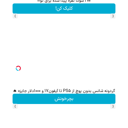
200 سوت نقره پیدا شده برای تو!!!
کلیک کن!
›
‹
گردونه شانس بدون پوچ از PS5 تا آیفون17 و 1000دلار جایزه 🔥
هنوز 50 تتر رو دریافت نکردی؟ | رایگان ثبت نام کن و رایگان شروع کن!
بچرخونش
›
‹