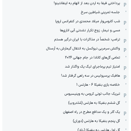
پرداختی فیفا به اردن بعد از اتهام به اینفانتینو!
جلسه تمرینی شیاطین سرخ
شب کابوس‌وار میلاد محمدی در کنفرانس اروپا
مسی و نیمار، زوج تکرار نشدنی آبی اناری‌ها
ترامپ: شخصاً در مذاکرات با ایران درگیر هستم
واکنش سرمربی نیوکسل به انتقال گیمارش به آرسنال
تمامی گل‌های کانادا در جام جهانی 2026
امتیاز تیم پرماجرای لیگ یک واگذار شد
هافبک پرسپولیس در سه راهی گرفتار شد!
خلاصه بازی بنفیکا 6 - هارتس 1
تبریک جالب تونی کروس به وینیسیوس
گل ششم بنفیکا به هارتس (شلدروپ)
یک گلر و یک مدافع مطرح در راه اصفهان
گل پنجم بنفیکا به هارتس (دوران)
گل اول هارتس به بنفیکا (رناد)