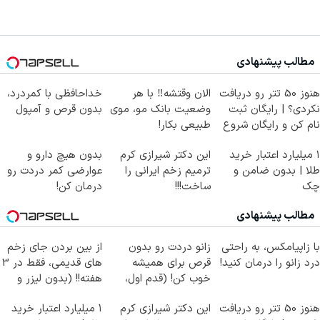
مطالب پیشنهادی
هنوز 50 تتر رو دریافت
الان وقتشه‼️ با هر
خداحافظی با کمردرد،
نکردی؟ | رایگان ثبت
وضعیت بانک مو، موی
بدون قرص و آمپول
نام کن و رایگان شروع
طبیعی بکار!
کن!
۱ میلیارد اعتبار خرید
این دکتر شیرازی کرم
بدون هیچ دارو و
طلا | بدون ضامن و
ترمیم زخم ایرانی را
عوارضی کمر دردت رو
چک
ساخت!!!
درمان کن!
(پرسش‌نامه)
مطالب پیشنهادی
با زاپیامکس، به راحتی
زانو دردت رو بدون
از بین بردن جای زخم
درد زانو را درمان کنید!
قرص برای همیشه
های قدیمی، فقط در 3
خوب کن! (قدم اول،
هفته!! (بدون لیزر و
پرسش‌نامه)
جراحی)
هنوز 50 تتر رو دریافت
این دکتر شیرازی کرم
۱ میلیارد اعتبار خرید