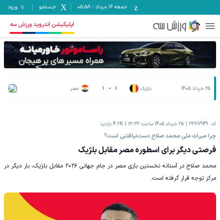
جمعه ۱۶ مرداد
-
05:58
جستجو
ورود
اپلیکیشن اندروید ورزش سه
25 خرداد 1405
بلژیک
1
-
1
مصر
کد:
2387949
25 خرداد 1405 ساعت 13:32
4.2K
بازدید
چرا میراث ملی محمد صلاح دست‌نیافتنی است؟
فرصتی دیگر برای اسطوره مصر مقابل بلژیک
محمد صلاح در آستانه نخستین بازی مصر در جام جهانی ۲۰۲۶ مقابل بلژیک، بار دیگر در
مرکز توجه قرار گرفته است.