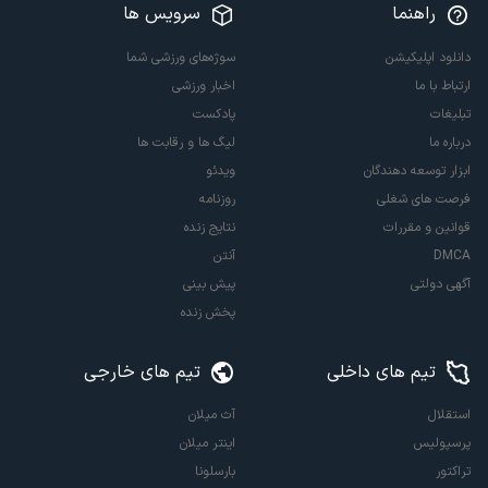
راهنما
سرویس ها
دانلود اپلیکیشن
سوژه‌های ورزشی شما
ارتباط با ما
اخبار ورزشی
تبلیغات
پادکست
درباره ما
لیگ ها و رقابت ها
ابزار توسعه دهندگان
ویدئو
فرصت های شغلی
روزنامه
قوانین و مقررات
نتایج زنده
DMCA
آنتن
آگهی دولتی
پیش بینی
پخش زنده
تیم های داخلی
تیم های خارجی
استقلال
آث میلان
پرسپولیس
اینتر میلان
تراکتور
بارسلونا