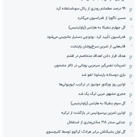
۹۹ درصد مطمئنم رودری از رئال سوءاستفاده کرد
مسیر ناگویا از فدراسیون می‌گذرد
گل چهارم بنفیکا به هارتس (پاولیدیس)
فدراسیون تأیید کرد: بونوچی دستیار مانچینی می‌شود
قاب‌هایی از تمرین سرخ‌پوشان پایتخت
هدف قرار دادن اهداف متخاصم در قشم
‏تمرینات نفس‌گیر سرمربی یونانی در تالار مشحون
بازی دوستانه بارسلونا لغو شد
اولین روز ویکتور مونیوز در ترکیب لیورپولی‌ها
مجری مشهور مربی لیگ یک شد
گل سوم بنفیکا به هارتس (پاولیدیس)
اولین تمرین پرسپولیس در بازگشت از ترکیه
جدایی سنتر ۲۱۸ سانتی‌متری از استقلال
گل اول بشیکتاش برابر هرادک کرالوو توسط کلیچسوی