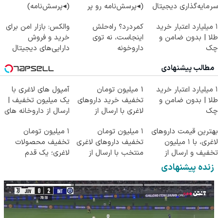
سرمایه‌گذاری دیجیتال
(◂پرسش‌نامه رو پر
(◂پرسش‌نامه)
کن)
۱ میلیارد اعتبار خرید
کمردرد؟ راه‌حلش
والکس: بازار امن برای
طلا | بدون ضامن و
اینجاست، نه توی
خرید و فروش
چک
داروخونه
دارایی‌های دیجیتال
مطالب پیشنهادی
۱ میلیارد اعتبار خرید
1 میلیون تومان
آمپول های لاغری با
طلا | بدون ضامن و
تخفیف خرید داروهای
یک میلیون تخفیف |
چک
لاغری با ارسال از
ارسال از داروخانه های
داروخانه و پک یخ!
معتبر
بهترین قیمت داروهای
۱ میلیون تومان
۱ میلیون تومان
لاغری، با ۱ میلیون
تخفیف داروهای لاغری
تخفیف محصولات
تخفیف و ارسال از
منتخب با ارسال از
لاغری؛ یک قدم
داروخانه‌
داروخانه نزدیکت
نزدیک‌تر به شروع
زنده پیشنهادی
کاهش وزن