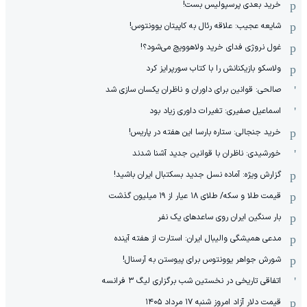
خرید بعدی پرسپولیس بست!
شایعه عجیب: علاقه رئال به کاپیتان یوونتوس!
غول نروژی فدای خرید ولاهوویچ می‌شود؟!
ولاسکو بازیکنانش را با کتاب سورپرایز کرد
صالحی: قوانین برای داوران و ناظران یکسان سازی شد
اسماعیل صفیری: تغیرات داوری زیاد بود
خرید جنجالی: ستاره بارسا این هفته در پاریس!
خورشیدی: ناظران با قوانین جدید آشنا شدند
گزارش ویژه‌: آماده نسل جدید بسکتبال ایران باشید!
قیمت طلا و سکه/ طلای ۱۸ عیار از ۱۹ میلیون گذشت
بار سنگین ایران روی ساعدهای یک نفر
مدعی همیشگی والیبال ایران: استارت از هفته آینده
شورش جواهر یوونتوس برای پیوستن به آرسنال!
اتفاقی تاریخی در نخستین شب برگزاری لیگ ۳ فرانسه
قیمت دلار آزاد امروز شنبه ۱۷ مرداد ۱۴۰۵