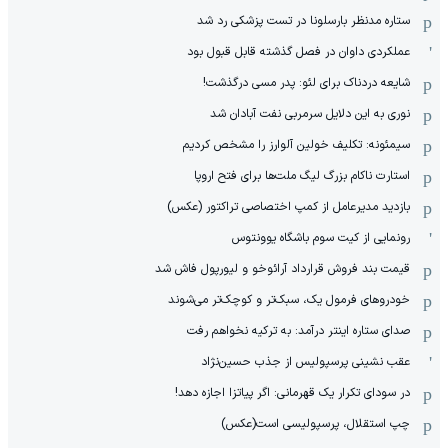
ستاره مدنظر بارسلونا در تست پزشکی رد شد
عملکردی داوان در فصل گذشته قابل قبول بود
شایعه دردناک برای لئو: پدر مسی درگذشت!
نوری به این دلایل سرمربی نفت آبادان شد
سیمئونه: تکلیف خولین آلوارز را مشخص کردیم
استارت ناکام بزرگ لیگ ملت‌ها برای فتح اروپا
بازدید مدیرعامل از کمپ اختصاصی تراکتور (عکس)
رونمایی از کیت سوم باشگاه یوونتوس
قیمت بند فروش قرارداد آرائوخو و لیورپول فاش شد
خودروهای فرمول یک، سبک‌تر و کوچک‌تر می‌شوند
صدای ستاره اینتر درآمد: به ترکیه نخواهم رفت
عقب نشینی پرسپولیس از جذب حسین‌نژاد
در سودای تکرار یک قهرمانی: اگر پیاتزا اجازه دهد!
چپ استقلال، پرسپولیسی است(عکس)