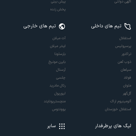
آگهی دولتی
پیش بینی
پخش زنده
تیم های داخلی
تیم های خارجی
استقلال
آث میلان
پرسپولیس
اینتر میلان
تراکتور
بارسلونا
ذوب آهن
بایرن مونیخ
سپاهان
آرسنال
فولاد
چلسی
ملوان
رئال مادرید
گل‌گهر
لیورپول
آلومینیوم اراک
منچستریونایتد
استقلال خوزستان
یوونتوس
لیگ های پرطرفدار
سایر