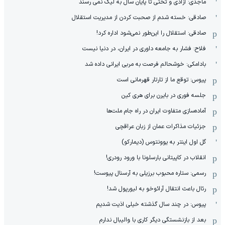
ماجدی: آزادی و تختی تا پایان سال به لیگ نمی رسند
صادقی: خسته شدم از صحبت کردن از مدیریت استقلال
صادقی: استقلال را این‌طور نمی‌شود اداره کرد!
فلاح: فشار به جامعه داوری در ایران، در دنیا نیست
بادامکی: خوشحالم فرصت به مربی ایرانی داده شد
پیوس: توقع ما از تارتار قهرمانی است
جلسه فوری در بایرن برای هری کین
آماده‌سازی متفاوت ایران در راه جام ملت‌ها
جزئیات مذاکرات عمان از زبان عراقچی
گل اول اینتر به یوونتوس (دیمارکو)
انقلاب در کاپیتانی بارسلونا با ورود رودری!
رسمی: ستاره محبوب برزیلی به آرسنال پیوست!
رئال باعث انتقال آرائوخو به لیورپول شد!
پیوس: در چند سال گذشته خیلی اذیت شدیم
بعد از بازنشستگی دیگر کاری با والیبال ندارم