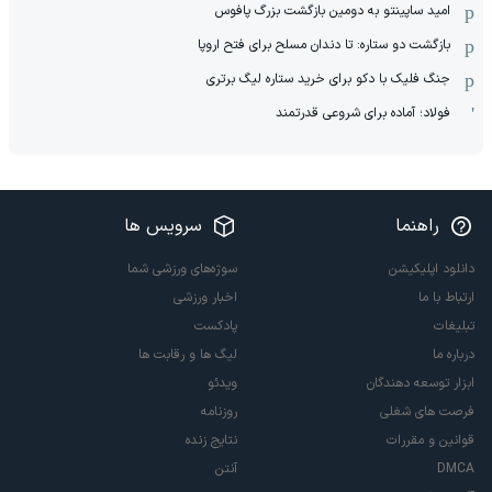
امید ساپینتو به دومین بازگشت بزرگ پافوس
بازگشت دو ستاره: تا دندان مسلح برای فتح اروپا
جنگ فلیک با دکو برای خرید ستاره لیگ برتری
فولاد؛ آماده برای شروعی قدرتمند
راهنما
سرویس ها
دانلود اپلیکیشن
سوژه‌های ورزشی شما
ارتباط با ما
اخبار ورزشی
تبلیغات
پادکست
درباره ما
لیگ ها و رقابت ها
ابزار توسعه دهندگان
ویدئو
فرصت های شغلی
روزنامه
قوانین و مقررات
نتایج زنده
DMCA
آنتن