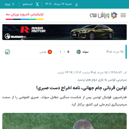
شنبه ۱۷ مرداد
-
16:11
جستجو
ورود
اپلیکیشن اندروید ورزش سه
25 خرداد 1405
سوئد
5
-
1
تونس
کد:
2388076
25 خرداد 1405 ساعت 21:16
64.9K
بازدید
سرمربی تونس به بازی دوم هم نرسید
اولین قربانی جام جهانی، نامه اخراج دست صبری!
فدراسیون فوتبال تونس پس از شکست سنگین مقابل سوئد، صبری لاموشی را از سمت
سرمربیگری تیم ملی این کشور برکنار کرد.