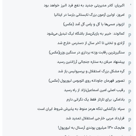
اکبریان: کادر مدیریتی جدید به نفع فرد البرز خواهد بود
امروز، اولین آزمون بزرگ تابستانی بارسا در ایتالیا
لژیونر مسی‌ها با گل و پاس گل آمد (عکس)
کمالوند: خیبر به بازیکن‌ساز باشگاه لیگ تبدیل می‌شود
آزادی و تختی تا آخر سال از دسترس خارج شد
سنگین‌ترین رقابت وزنه برداری در سنگین وزن(عکس)
پیشنهاد میلان به ستاره جنجالی آرژانتین رسید
گره مشکل بزرگ استقلال و پرسپولیس باز شد
تصویر قهرمان جاودانه روی اتوبوس لیورپول (عکس)
رقیب اصلی امین اسماعیل‌نژاد از راه رسید
بادامکی: برای تارتار فقط یک نگرانی دارم
سپاه: بازگشایی تنگه هرمز منوط به پذیرش شروط ایران است
قرارداد مربی خارجی استقلال تمدید شد
هایجک 130 میلیون پوندی آرسنال به لیورپول!