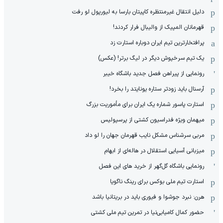
دلیل انتقال غیرمنتظره کاپیتان بارسا به لیورپول لو رفت
قهرمانان المپیک از والیبال فرار کردند!
پرافتخارترین تیم ایران دوباره استارت زد
یک تیم سرخپوش دیگر در لیگ برتر! (عکس)
رونمایی از پیراهن فصل جدید باشگاه خیبر
آرسنال باید زودتر ستاره یونایتد را بخرد!
استارت پاسور شماره یک ایران برای مأموریت بزرگ
میهمان ویژه فدراسیون کشتی از پرسپولیس
مربی سرشناس مشکل نایب قهرمان جهان را لو داد
میزبانی آسیایی استقلال در هاله‌ای از ابهام
رونمایی باشگاه گل‌گهر از خرید های این فصل
استارت تیم ملی بوکس برای رینگ ناگویا
هرن: نبرد جوشوا و فیوری باید در بریتانیا باشد
حضور کمال کامیابی‌نیا در تمرین تیم ملی کشتی