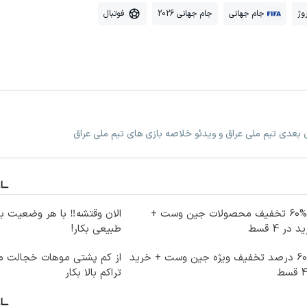
وژ
جام جهانی
جام جهانی 2026
فوتبال
ی بعدی تیم ملی عراق و ویدئو خلاصه بازی های تیم ملی عراق
تا %60 تخفیف محصولات جین وست +
الان وقتشه‼️ با هر وضعیت ب
 در 4 قسط
طبیعی بکار!
تا 60 درصد تخفیف ویژه جین وست + خرید
از کم پشتی موهات خجالت می
تراکم بالا بکار