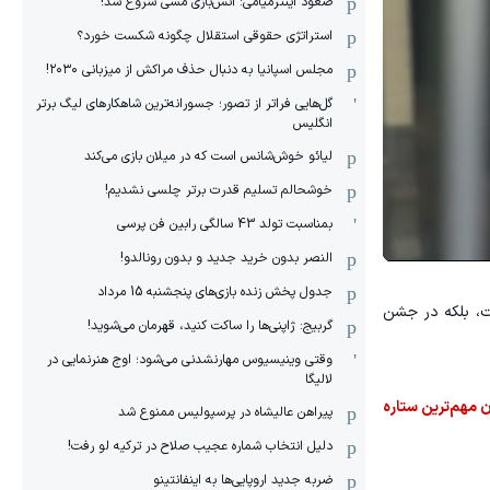
صعود اینترمیامی: آتش‌بازی مسی شروع شد!
استراتژی حقوقی استقلال چگونه شکست خورد؟
مجلس اسپانیا به دنبال حذف مراکش از میزبانی ۲۰۳۰!
گل‌هایی فراتر از تصور؛ جسورانه‌ترین شاهکارهای لیگ برتر
انگلیس
لیائو خوش‌شانس است که در میلان بازی می‌کند
خوشحالم تسلیم قدرت برتر چلسی نشدیم!
بمناسبت تولد 43 سالگی رابین فن پرسی
النصر بدون خرید جدید و بدون رونالدو!
جدول پخش زنده بازی‌های پنجشنبه 15 مرداد
ت، بلکه در جشن
گربیج: ژاپنی‌ها را ساکت کنید، قهرمان می‌شوید!
وقتی وینیسیوس مهارنشدنی می‌شود؛ اوج هنرنمایی در
لالیگا
وان مهم‌ترین ستاره
پیراهن عالیشاه در پرسپولیس ممنوع شد
دلیل انتخاب شماره عجیب صلاح در ترکیه لو رفت!
ضربه جدید اروپایی‌ها به اینفانتینو