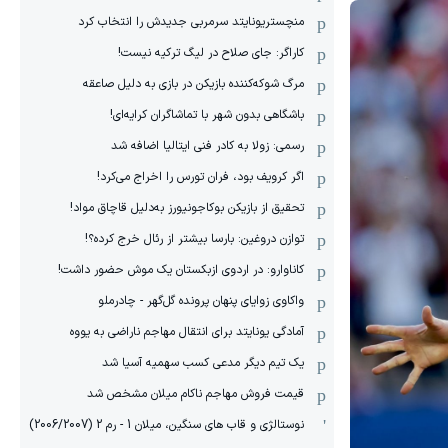
منچستریونایتد سرمربی جدیدش را انتخاب کرد
کاراگر: جای صلاح در لیگ ترکیه نیست!
مرگ شوکه‌کننده بازیکن در بازی به دلیل صاعقه
باشگاهی بدون شهر با تماشاگران کرایه‌ای!
رسمی: زولا به کادر فنی ایتالیا اضافه شد
اگر کرویف بود، فران تورس را اخراج می‌کرد!
تحقیق از بازیکن بوکاجونیورز به‌دلیل قاچاق مواد!
توازن دروغین: بارسا بیشتر از رئال خرج کرده؟!
کاناوارو: در اردوی ازبکستان یک موش حضور داشت!
واکاوی زوایای پنهان پرونده گل‌گهر - چادرملو
آمادگی یونایتد برای انتقال مهاجم ناراضی به یووه
یک تیم دیگر مدعی کسب سهمیه آسیا شد
قیمت فروش مهاجم ناکام میلان مشخص شد
نوستالژی و قاب های سنگین، میلان 1 - رم 2 (2006/2007)