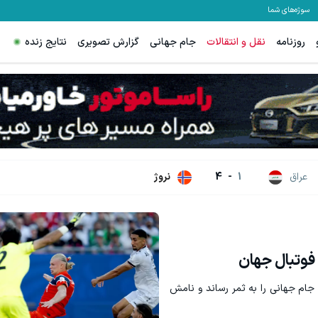
سوژه‌های شما
روزنامه
نقل و انتقالات
جام جهانی
گزارش تصویری
نتایج زنده
تا 60 درصد تخفیف ویژه جین وست + خرید در4 قسط
مشاهده و خرید
مشاهده و خرید
عراق
1
-
4
نروژ
فوتبال جهان
جام جهانی را به ثمر رساند و نامش