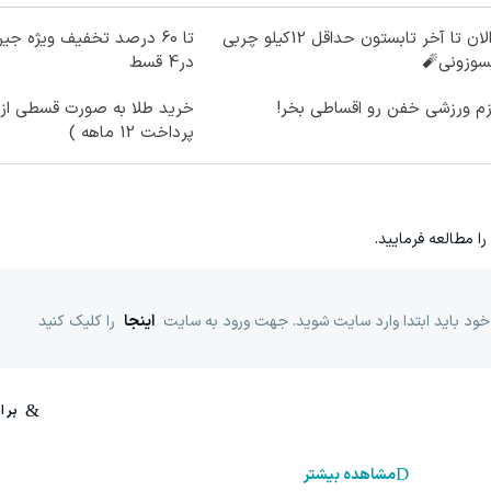
از الان تا آخر تابستون حداقل 12کیلو چربی
سوزونی🧨
در4 قسط
زم ورزشی خفن رو اقساطی بخر!
خرید طلا به صورت قسطی از د
پرداخت 12 ماهه )
را مطالعه فرمایید.
خود باید ابتدا وارد سایت شوید. جهت ورود به سایت
اینجا
را کلیک کنید
مشاهده بیشتر