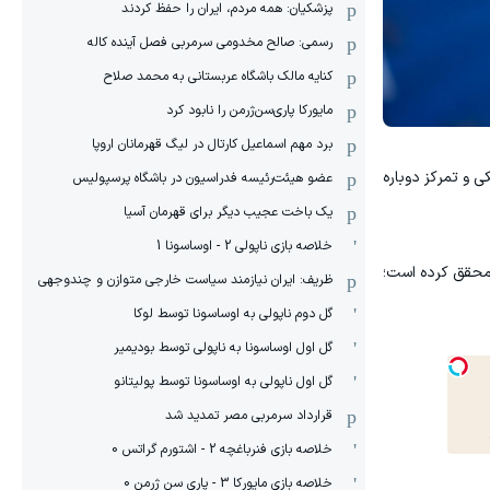
پزشکیان: همه مردم، ایران را حفظ کردند
رسمی: صالح مخدومی سرمربی فصل آینده کاله
کنایه مالک باشگاه عربستانی به محمد صلاح
مایورکا پاری‌سن‌ژرمن را نابود کرد
برد مهم اسماعیل کارتال در لیگ قهرمانان اروپا
ی و تمرکز دوباره
عضو هیئت‌رئیسه فدراسیون در باشگاه پرسپولیس
یک باخت عجیب دیگر برای قهرمان آسیا
خلاصه بازی ناپولی 2 - اوساسونا 1
 محقق کرده است؛
ظریف: ایران نیازمند سیاست خارجی متوازن و چندوجهی
گل دوم ناپولی به اوساسونا توسط لوکا
گل اول اوساسونا به ناپولی توسط بودیمیر
گل اول ناپولی به اوساسونا توسط پولیتانو
قرارداد سرمربی مصر تمدید شد
خلاصه بازی فنرباغچه 2 - اشتورم گراتس 0
خلاصه بازی مایورکا 3 - پاری سن ژرمن 0