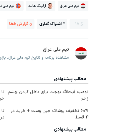
تیم ملی عراق
ارلینگ هالند
تیم ملی نر
18
اشتراک گذاری
گزارش خطا
تیم ملی عراق
مشاهده برنامه و نتایج تیم ملی عراق، باز
مطالب پیشنهادی
توصیه آیت‌الله بهجت برای باطل کردن چشم
زخم
خرید
60% تخفیف پوشاک جین وست + خرید در
4 قسط
در4 قسط
مطالب پیشنهادی