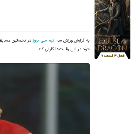
60% تخفیف پوشاک جین وست + خرید در 4 قسط
تا %60 تخفیف محصولات جین وست + خرید در 4 قسط
مشاهده و خرید
به گزارش ورزش سه،
تیم ملی نروژ
خود در این رقابت‌ها گلزنی کند.