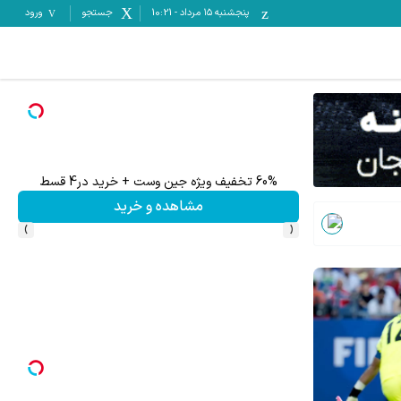
پنجشنبه ۱۵ مرداد
-
10:21
جستجو
ورود
تا %60 تخفیف محصولات جین وست + خرید در 4 قسط
مشاهده و خرید
›
‹