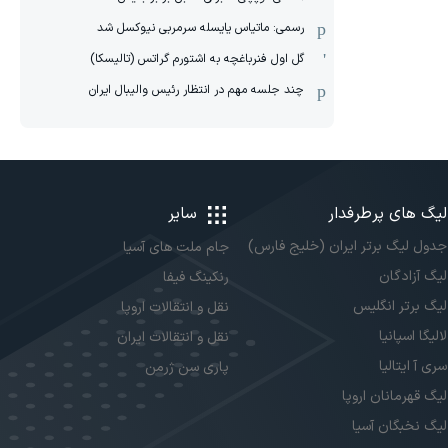
رسمی: ماتیاس یایسله سرمربی نیوکسل شد
گل اول فنرباغچه به اشتورم گراتس (تالیسکا)
چند جلسه مهم در انتظار رئیس والیبال ایران
لیگ های پرطرفدار
سایر
جدول لیگ برتر ایران (خلیج فارس)
جام ملت های آسیا
لیگ آزادگان
رنکینگ فیفا
لیگ برتر انگلیس
نقل و انتقالات اروپا
لالیگا اسپانیا
نقل و انتقالات ایران
سری آ ایتالیا
پاری سن ژرمن
لیگ قهرمانان اروپا
لیگ نخبگان آسیا