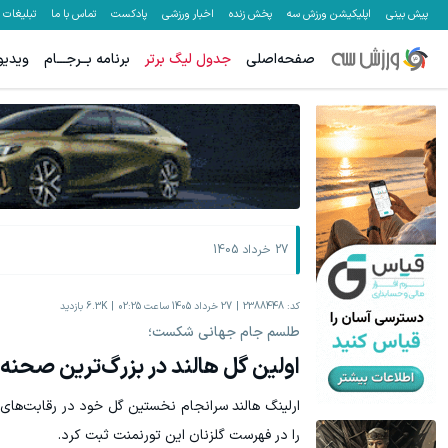
پیش بینی
اپلیکیشن ورزش سه
پخش زنده
اخبار ورزشی
پادکست
تماس با ما
تبلیغات
صفحه‌اصلی
جدول لیگ برتر
برنامه بــرجـــام
ویدیو
60% تخفیف ویژه جین وست + خرید در4 قسط
60% تخفیف پوشاک جین وست + خرید در 4 قسط
مشاهده و خرید
27 خرداد 1405
کد:
2388448
27 خرداد 1405 ساعت 02:25
6.3K
بازدید
طلسم جام جهانی شکست؛
اولین گل هالند در بزرگ‌ترین صحنه 
ارلینگ هالند سرانجام نخستین گل خود در رقابت‌های 
را در فهرست گلزنان این تورنمنت ثبت کرد.