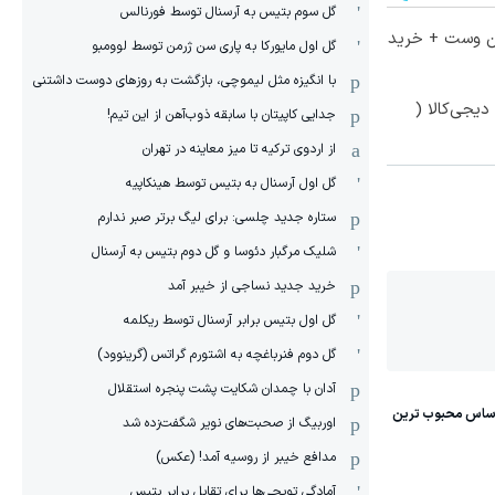
گل سوم بتیس به آرسنال توسط فورنالس
تا 60 درصد تخفیف ویژه جین وست + خرید
گل اول مایورکا به پاری سن ژرمن توسط لوومبو
با انگیزه مثل لیموچی، بازگشت به روزهای دوست داشتنی
یجی‌کالا (
جدایی کاپیتان با سابقه ذوب‌آهن از این تیم!
از اردوی ترکیه تا میز معاینه در تهران
گل اول آرسنال به بتیس توسط هینکاپیه
ستاره جدید چلسی: برای لیگ برتر صبر ندارم
شلیک مرگبار دئوسا و گل دوم بتیس به آرسنال
خرید جدید نساجی از خیبر آمد
گل اول بتیس برابر آرسنال توسط ریکلمه
گل دوم فنرباغچه به اشتورم گراتس (گرینوود)
آدان با چمدان شکایت پشت پنجره استقلال
اوربیگ از صحبت‌های نویر شگفت‌زده شد
مدافع خیبر از روسیه آمد! (عکس)
آمادگی توپچی‌ها برای تقابل برابر بتیس