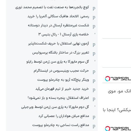
کوچ باتجربه‌ها به صنعت نفت با تصمیم محمد نوری
رسمی: الاتحاد هافبک سنگالی آلمریا را خرید
شکست غیرمنتظره آرسنال در دیدار دوستانه
خلاصه بازی آرسنال 1 - رئال بتیس 3
آزمون نهایی استقلال با حریف شکست‌ناپذیر
تغییر بزرگ در ساختار باشگاه پرسپولیس
گل سوم مایورکا به پاری سن ژرمن توسط رایلو
حرکت عجیب وینیسیوس در اینستاگرام
وینگر پنج‌گله آریو به چادرملو پیوست
خرید جدید خیبر از تیم قهرمان می‌آید
انک مو، موی
اعتراف استقلال: پنجره بسته و باز نمی‌شود!
گل دوم مایورکا به پاری سن ژرمن توسط ویرجیلی
کشی؟ اینجا با
مدافع میلان هواداران را عصبانی کرد
مدافع راست نساجی به چادرملو پیوست