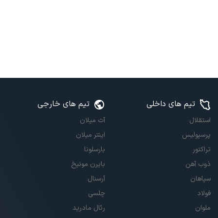
تیم های داخلی
تیم های خارجی
استقلال
آث میلان
پرسپولیس
اینتر میلان
تراکتور
بارسلونا
ذوب آهن
بایرن مونیخ
سپاهان
آرسنال
فولاد
چلسی
ملوان
رئال مادرید