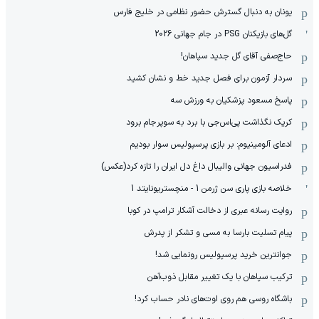
یونان به دنبال گسترش حضور نظامی در خلیج فارس
گل‌های بازیکنان PSG در جام جهانی 2026
حاج‌صفی آقای گل جدید سپاهان!
سردار آزمون برای فصل جدید خط و نشان کشید
پاسخ مسعود پزشکیان به ورزش سه
کریک نگذاشت پی‌اس‌جی با برد به سوپرجام برود
ادعای آلومینیوم: بر بازی پرسپولیس سوار بودیم
فدراسیون جهانی والیبال داغ دل ایران را تازه کرد(عکس)
خلاصه بازی پاری سن ژرمن 1 - منچستریونایتد 1
روایت رسانه عبری از دخالت آشکار ترامپ در کوبا
پیام تسلیت بارسا به مسی و تشکر از پدرش
جوانترین خرید پرسپولیس رونمایی شد!
ترکیب سپاهان با یک تغییر مقابل ذوب‌آهن
باشگاه روسی هم روی اوت‌های نادر حساب کرد!