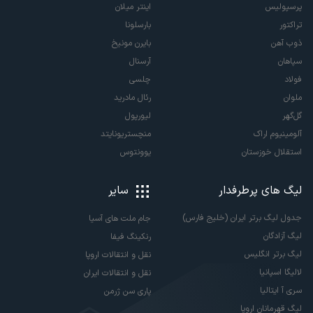
پرسپولیس
اینتر میلان
تراکتور
بارسلونا
ذوب آهن
بایرن مونیخ
سپاهان
آرسنال
فولاد
چلسی
ملوان
رئال مادرید
گل‌گهر
لیورپول
آلومینیوم اراک
منچستریونایتد
استقلال خوزستان
یوونتوس
لیگ های پرطرفدار
سایر
جدول لیگ برتر ایران (خلیج فارس)
جام ملت های آسیا
لیگ آزادگان
رنکینگ فیفا
لیگ برتر انگلیس
نقل و انتقالات اروپا
لالیگا اسپانیا
نقل و انتقالات ایران
سری آ ایتالیا
پاری سن ژرمن
لیگ قهرمانان اروپا