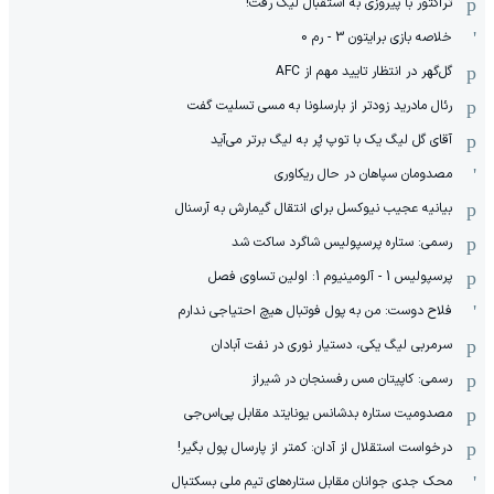
تراکتور با پیروزی به استقبال لیگ رفت!
خلاصه بازی برایتون 3 - رم 0
گل‌گهر در انتظار تایید مهم از ‌AFC
رئال مادرید زودتر از بارسلونا به مسی تسلیت گفت
آقای گل لیگ یک با توپ پُر به لیگ برتر می‌آید
مصدومان سپاهان در حال ریکاوری
بیانیه عجیب نیوکسل برای انتقال گیمارش به آرسنال
رسمی: ستاره پرسپولیس شاگرد ساکت شد
پرسپولیس 1 - آلومینیوم 1: اولین تساوی فصل
فلاح دوست: من به پول فوتبال هیچ احتیاجی ندارم
سرمربی لیگ یکی، دستیار نوری در نفت آبادان
رسمی: کاپیتان مس رفسنجان در شیراز
مصدومیت ستاره بدشانس یونایتد مقابل پی‌اس‌جی
درخواست استقلال از آدان: کمتر از پارسال پول بگیر!
محک جدی ‌جوانان مقابل ستاره‌های تیم ملی بسکتبال