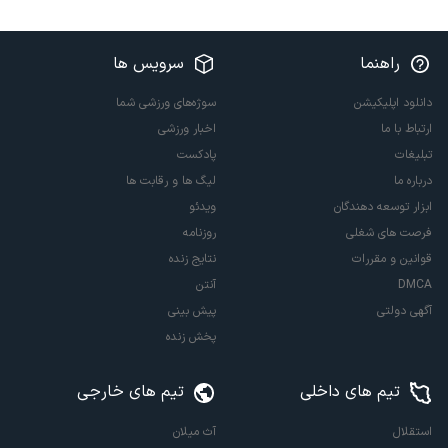
راهنما
سرویس ها
دانلود اپلیکیشن
سوژه‌های ورزشی شما
ارتباط با ما
اخبار ورزشی
تبلیغات
پادکست
درباره ما
لیگ ها و رقابت ها
ابزار توسعه دهندگان
ویدئو
فرصت های شغلی
روزنامه
قوانین و مقررات
نتایج زنده
DMCA
آنتن
آگهی دولتی
پیش بینی
پخش زنده
تیم های داخلی
تیم های خارجی
استقلال
آث میلان