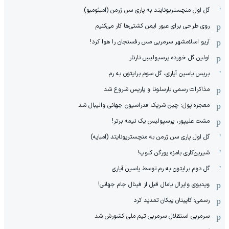
گل اول منچستریونایتد به پاری سن ژرمن (امبئومبو)
روی طرحی برای عبور ایمن کشتی‌ها کار می‌کنیم
آریو اسلامشهر سرمربی مس رفسنجان را هوا کرد!
اولین گل خورده پرسپولیسِ تارتار
بریس یاسین آیاری، گل سوم برایتون به رم
مذاکرات رسمی بارسلونا و پاریس شروع شد
معجزه پول: چین شریک فدراسیون جهانی والیبال شد
مشت علیپور، پرسپولیس یک نیمه برتر!
گل اول پاری سن ژرمن به منچستریونایتد (امبایه)
شیرین‌کاری بامزه یورگن کلوپ!
گل دوم برایتون به رم توسط یاسین آیاری
ویدیوی وایرال یامال قبل از فینال جام جهانی!
رسمی: کاپیتان پیکان تمدید کرد
سرمربی استقلال سرمربی تیم ملی کشورش شد