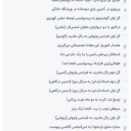
پیروزی در آخرین بازی دوستانه در ورزشگاه خانگی
گل اول آلومینیوم به پرسپولیس توسط عباس کهریزی
تراکتور با دو دروازه‌بان مقابل شمس‌آذر (عکس)
گل اول فرنتس واروش به رئال مادرید (کودرو)
هشدار آموریم: این هفته تصمیماتی می‌گیریم
استقلال پیراهن رامین را به یک خارجی داد
طولانی‌ترین قرارداد پرسپولیس امضا شد!
گل دوم رئال مادرید به فرنتس واروش (اسپی)
گل دوم استانداردلیژ به سرکل بروژ (دنیس درگاهی)
گل اول استانداردلیژ به سرکل بروژ (دنیس درگاهی)
پاسخ تند اکرت به دو ماه نفرت پراکنی!
سپاهان ذوب را برد، آماده لیگ برتر
گل اول رئال مادرید به فرنتس واروش (ریواس)
ستاره سابق بارسلونا به لس‌آنجلس گلکسی پیوست