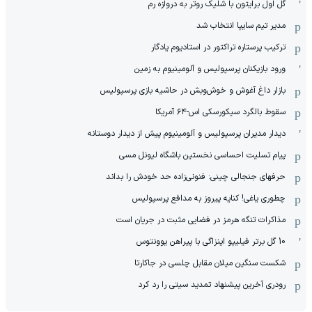
گل اول برایتون با شلیک روتر به دروازه رم
مدیر تیم سایپا انتخاب شد
ترکیب پرستاره تراکتور در استادیوم یادگار
ورود بازیکنان پرسپولیس و آلومینیوم به زمین
بازار داغ آغوش و خوش‌و‌بش در حاشیه بازی پرسپولیس
سقوط بالگرد سیکورسکی اس-۶۴ آمریکا
دیدار مدیران پرسپولیس و آلومینیوم پیش از دیدار دوستانه
پیام تسلیت احساسی نخستین باشگاه لیونل مسی
حرفهای جنجالی چینی: فنونی‌زاده حد خودش را بداند
چطوری یاغی! کنایه پیروز به مدافع پرسپولیس
مذاکرات تنگه هرمز در فضایی مثبت در جریان است
10 گل برتر فیلیپو اینزاگی با پیراهن یوونتوس
شکست سنگین میلان مقابل چلسی در جاکارتا
رودری آخرین پیشنهاد تمدید سیتی را رد کرد