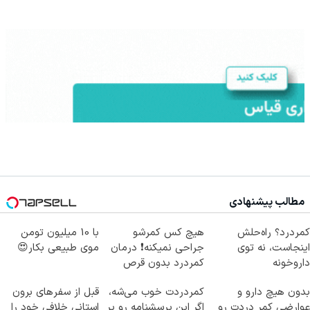
مطالب پیشنهادی
کمردرد؟ راه‌حلش
هیچ کس کمرشو
با 10 میلیون تومن
اینجاست، نه توی
جراحی نمیکنه❗ درمان
موی طبیعی بکار😍
داروخونه
کمردرد بدون قرص
(پرسشنامه)
بدون هیچ دارو و
کمردردت خوب می‌شه،
قبل از سفرهای برون
عوارضی کمر دردت رو
اگر این پرسشنامه رو پر
استانی خلافی خود را