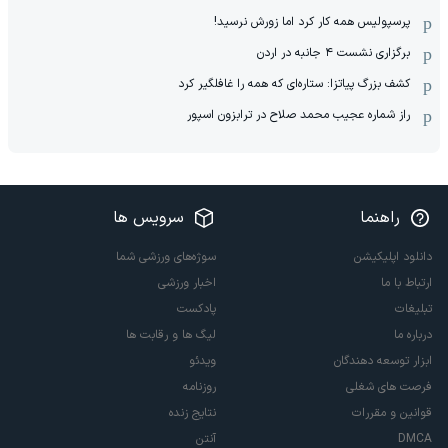
پرسپولیس همه کار کرد اما زورش نرسید!
برگزاری نشست ۴ جانبه در اردن
کشف بزرگ پیاتزا: ستاره‌ای که همه را غافلگیر کرد
راز شماره عجیب محمد صلاح در ترابزون اسپور
راهنما
سرویس ها
دانلود اپلیکیشن
سوژه‌های ورزشی شما
ارتباط با ما
اخبار ورزشی
تبلیغات
پادکست
درباره ما
لیگ ها و رقابت ها
ابزار توسعه دهندگان
ویدئو
فرصت های شغلی
روزنامه
قوانین و مقررات
نتایج زنده
DMCA
آنتن