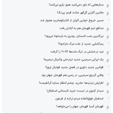
ستاره‌هایی که باور نمی‌کنید هنوز بازی می‌کنند!
ماشین گلزنی گل‌گهر مثلث قرمز پررنگ!
مسیر خروج خولین آلوارز از اتلتیکومادرید هموار شد
مدافع تیم قهرمان هم به آبادان رفت
بزرگترین بمب تابستان: رودری به بارسلونا می‌رود!
رمزگشایی جدید از علت مرگ مارادونا!
مزد درخشش در لیگ ملت‌ها ٢٠٢۶ را گرفت
یک ایرانی سرمربی جدید تیم ملی والیبال نیجریه!
قوانین جدید داوری در فصل جدید فوتبال اروپا!
وقتی گربیج سرمربی، در زمین هم قهرمان جهان بود
افزایش تردیدها: مادرید چشم انتظار ستاره گرانقیمت!
سردار آزمون در لیست خرید تابستانی استقلال!
استقبال فوق‌‌العاده مردم ترکیه از فرعون
قهرمان آسیا قهرمان جهان را می‌خواهد!