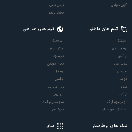
آگهی دولتی
پیش بینی
پخش زنده
تیم های داخلی
تیم های خارجی
استقلال
آث میلان
پرسپولیس
اینتر میلان
تراکتور
بارسلونا
ذوب آهن
بایرن مونیخ
سپاهان
آرسنال
فولاد
چلسی
ملوان
رئال مادرید
گل‌گهر
لیورپول
آلومینیوم اراک
منچستریونایتد
استقلال خوزستان
یوونتوس
لیگ های پرطرفدار
سایر