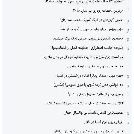
حضور 13 ساله عالیشاه در پرسپولیس به روایت باشگاه
برترین لحظات رودری در سال 2026
جنون گریزمان در لیگ آمریکا: عجب ستاره‌ای!
وزیر ورزش ایران وارد جمهوری آذربایجان شد
نجفیان: شمس‌آذر بزودی مدعی لیگ برتر می‌شود
نتیجه جلسه اضطراری: حمایت کامل از اینفانتینو!
بازگشت وینیسیوس، شروع دوباره هیجان در رئال مادرید
صحبت‌های مهم رحمتی درباره قلعه‌نویی
مهره مورد اعتماد پیاتزا آماده درخشش در آسیا
به قولش عمل کرد: گاوی با موی صورتی! (عکس)
رامین پس از عالیشاه، پول یعنی عشق!
تلاش سوم استقلال برای باز شدن پنجره نتیجه نداشت
عجیب‌ترین انتقال تابستانی والیبال جهان
ایرانی‌ترین تیم آسیا در قطر
تمرینات ویژه رحمان احمدی برای گلرهای سپاهان