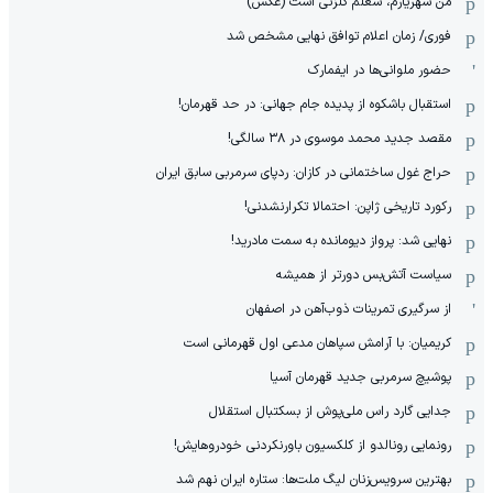
من شهریارم، شغلم گلزنی است (عکس)
فوری/ زمان اعلام توافق نهایی مشخص شد
حضور ملوانی‌ها در ایفمارک
استقبال باشکوه از پدیده جام جهانی: در حد قهرمان!
مقصد جدید محمد موسوی در ٣٨ سالگی!
حراج غول ساختمانی در کازان: ردپای سرمربی سابق ایران
رکورد تاریخی ژاپن: احتمالا تکرارنشدنی!
نهایی شد: پرواز دیومانده به سمت مادرید!
سیاست آتش‌بس دورتر از همیشه
از سرگیری تمرینات ذوب‌آهن در اصفهان
کریمیان: با آرامش سپاهان مدعی اول قهرمانی است
پوشیچ سرمربی جدید قهرمان آسیا
جدایی گارد راس ملی‌پوش از بسکتبال استقلال
رونمایی رونالدو از کلکسیون باورنکردنی خودروهایش!
بهترین سرویس‌زنان لیگ ملت‌ها: ستاره ایران نهم شد