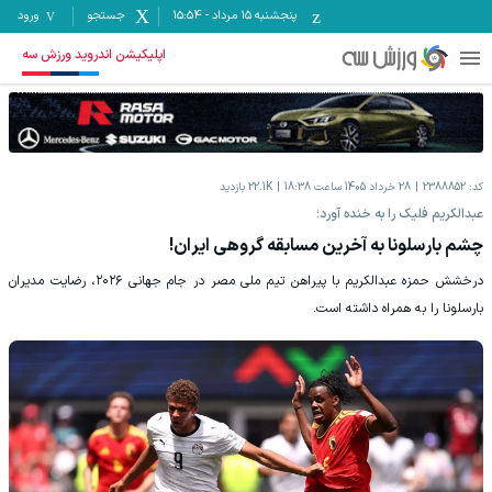
پنجشنبه ۱۵ مرداد
-
15:54
جستجو
ورود
اپلیکیشن اندروید ورزش سه
کد:
2388852
28 خرداد 1405 ساعت 18:38
22.1K
بازدید
عبدالکریم فلیک را به خنده آورد؛
چشم بارسلونا به آخرین مسابقه گروهی ایران!
درخشش حمزه عبدالکریم با پیراهن تیم ملی مصر در جام جهانی ۲۰۲۶، رضایت مدیران
بارسلونا را به همراه داشته است.