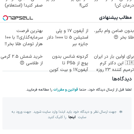
درمان کن!
کنی!!
صفر کنید! (استعلام)
(پرسش‌نامه)
مطالب پیشنهادی
بدون ضامن وام بگیر،
از آیفون 17 و پلی
بهترین فرصت
طلا بخر 😍
استیشن 5 تا 1000 دلار
سرمایه‌گذاری‼️ با 100
جایزه ببر
هزار تومان طلا بخر‼️
برای اولین بار در ایران
گردونه شانس بدون
خرید شمش 2.5 گرمی
🇮🇷 این دکتر کرم
پوچ از PS5 تا
از طلاسی 😍
ترمیم کننده 23 روزه
آیفون17 و بیت کوین
ساخت!
🔥
دیدگاه‌ها
لطفا قبل از ارسال دیدگاه خود، حتما
قوانین و مقررات
را مطالعه فرمایید.
جهت ارسال نظر و دیدگاه خود باید ابتدا وارد سایت شوید. جهت ورود به
سایت
اینجا
را کلیک کنید