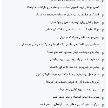
نبض اولدترافورد؛ تمرین سخت منچستر برای بازگشت قدرتمند
افشاگری هاآرتص درباره سفر فرستاده نتانیاهو به آمریکا
هیچ واژه‌ای برای توصیف مسی وجود ندارد
یوفا اعلام کرد: تغییر تاریخی در لیگ قهرمانان
چین و یک انتقال بزرگ در والیبال
حماسی‌ترین کامبک‌های تاریخ لیگ قهرمانان؛ بازگشت از دل غیرممکن
یک بازی دوستانه دیگر بارسلونا هم لغو شد؟!
دو خرید آزاد در راه پیوستن به پرسپولیس!
یحیی با چیزی مواجه شد که توقع نداشت!
مدیرعامل پرسپولیس و یک انتخاب غیرمنتظره! (عکس)
گریزمان دوباره گل زد؛ دومین شاهکار در آمریکا!
مربی برجسته بریتانیایی بستری شد
سرپرست سابق استقلال مربی پیکان شد
دیگر مطمئن شدیم! دفاع راست آرسنال طلسم شده