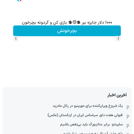
1000 دلار جایزه ببر 💲🤑💲 بازی کن و گردونه بچرخون
از آیفون 17 تا پلی استیشن 5 جایزه ببر 🎮😍📱 | بازی کن ، گردونه
بچرخونش
›
‹
آخرین اخبار
یک شروع ویران‌کننده برای مورینیو در رئال مادرید
قبولی هفت داور سرشناس ایران در ازبکستان (عکس)
ساپینتو: برابر سالزبورگ باید بی‌نقص باشیم
بله، ما در آرسنال به وینیسیوس نیاز داریم