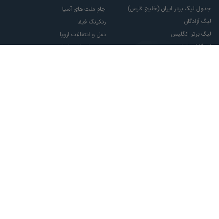
جدول لیگ برتر ایران (خلیج فارس)
جام ملت های آسیا
لیگ آزادگان
رنکینگ فیفا
لیگ برتر انگلیس
نقل و انتقالات اروپا
لالیگا اسپانیا
نقل و انتقالات ایران
سری آ ایتالیا
پاری سن ژرمن
لیگ قهرمانان اروپا
لیگ نخبگان آسیا
لیگ قهرمانان آسیا دو
لیگ برتر فوتسال
تمام حقوق مادی و معنوی این سایت متعلق به ورزش سه می باشد. شما می توانید از
سایت ورزش سه در صورت پذیرش موافقت نامه کاربری استفاده نمایید.