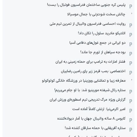
پلیس کره ‌جنوبی ساختمان فدراسیون فوتبال را بست!
چالش سخت شوت‌زنی با جمال موسیالا
روایت احساسی فدراسیون والیبال از تمرین تیم ملی
اتلتیکو مادرید سئول را تکان داد!
دو ایرانی در جمع غول‌های دفاعی آسیا
بودجه سپاهان از تورم جا ماند!
فشار امارات به ترامپ برای حمله زمینی به ایران
اختصاصی: بمب قرمز زیر پای رامین رضاییان
معارفه زیبا و تماشایی ووزینیا در ورزشگاه خانگی کولوکولو
ستاره رئال شیفته مورینیو شد: با او جام می‌بریم!
گزارش ویژه: مرگ تدریجی تیم اسطوره‌ای ورزش ایران
امیر اکرمی‌نیا: ارتش کاملاً آماده است
کابوس ۸ ساله والیبال جهان با آمار دیوانه‌کننده
ستاره آفریقایی با حمله سارقان کشته شد!