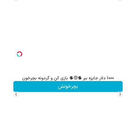
1000 دلار جایزه ببر 💲🤑💲 بازی کن و گردونه بچرخون
گردونه شانس بدون 
بچرخونش
›
‹