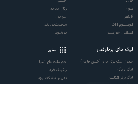
فولاد
چلسی
ملوان
رئال مادرید
گل‌گهر
لیورپول
آلومینیوم اراک
منچستریونایتد
استقلال خوزستان
یوونتوس
لیگ های پرطرفدار
سایر
جدول لیگ برتر ایران (خلیج فارس)
جام ملت های آسیا
لیگ آزادگان
رنکینگ فیفا
لیگ برتر انگلیس
نقل و انتقالات اروپا
لالیگا اسپانیا
نقل و انتقالات ایران
سری آ ایتالیا
پاری سن ژرمن
لیگ قهرمانان اروپا
لیگ نخبگان آسیا
لیگ قهرمانان آسیا دو
لیگ برتر فوتسال