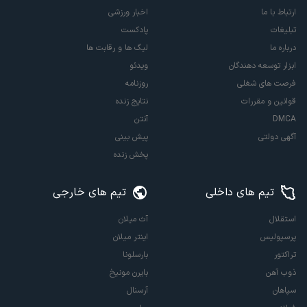
ارتباط با ما
اخبار ورزشی
تبلیغات
پادکست
درباره ما
لیگ ها و رقابت ها
ابزار توسعه دهندگان
ویدئو
فرصت های شغلی
روزنامه
قوانین و مقررات
نتایج زنده
DMCA
آنتن
آگهی دولتی
پیش بینی
پخش زنده
تیم های داخلی
تیم های خارجی
استقلال
آث میلان
پرسپولیس
اینتر میلان
تراکتور
بارسلونا
ذوب آهن
بایرن مونیخ
سپاهان
آرسنال