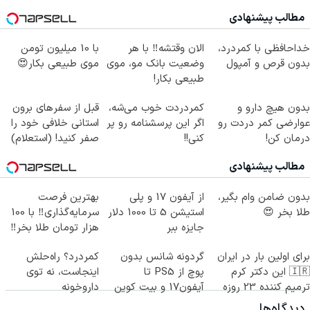
مطالب پیشنهادی
خداحافظی با کمردرد،
الان وقتشه‼️ با هر
با 10 میلیون تومن
بدون قرص و آمپول
وضعیت بانک مو، موی
موی طبیعی بکار😍
طبیعی بکار!
بدون هیچ دارو و
کمردردت خوب می‌شه،
قبل از سفرهای برون
عوارضی کمر دردت رو
اگر این پرسشنامه رو پر
استانی خلافی خود را
درمان کن!
کنی!!
صفر کنید! (استعلام)
(پرسش‌نامه)
مطالب پیشنهادی
بدون ضامن وام بگیر،
از آیفون 17 و پلی
بهترین فرصت
طلا بخر 😍
استیشن 5 تا 1000 دلار
سرمایه‌گذاری‼️ با 100
جایزه ببر
هزار تومان طلا بخر‼️
برای اولین بار در ایران
گردونه شانس بدون
کمردرد؟ راه‌حلش
🇮🇷 این دکتر کرم
پوچ از PS5 تا
اینجاست، نه توی
ترمیم کننده 23 روزه
آیفون17 و بیت کوین
داروخونه
ساخت!
🔥
دیدگاه‌ها