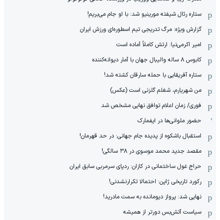
ستاره رئال شیفته مورینیو شد: با او جام می‌بریم!
گزارش ویژه: مرگ تدریجی تیم اسطوره‌ای ورزش ایران
امیر اکرمی‌نیا: ارتش کاملاً آماده است
کابوس ۸ ساله والیبال جهان با آمار دیوانه‌کننده
ستاره آفریقایی با حمله سارقان کشته شد!
من شهریارم، شغلم گلزنی است (عکس)
فوری/ زمان اعلام توافق نهایی مشخص شد
حضور ملوانی‌ها در ایفمارک
استقبال باشکوه از پدیده جام جهانی: در حد قهرمان!
مقصد جدید محمد موسوی در ٣٨ سالگی!
حراج غول ساختمانی در کازان: ردپای سرمربی سابق ایران
رکورد تاریخی ژاپن: احتمالا تکرارنشدنی!
نهایی شد: پرواز دیومانده به سمت مادرید!
سیاست آتش‌بس دورتر از همیشه