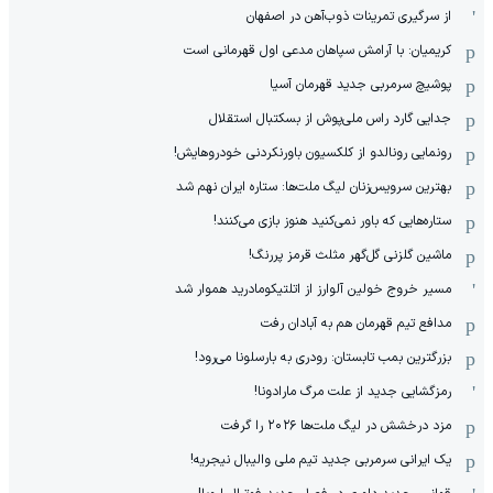
از سرگیری تمرینات ذوب‌آهن در اصفهان
کریمیان: با آرامش سپاهان مدعی اول قهرمانی است
پوشیچ سرمربی جدید قهرمان آسیا
جدایی گارد راس ملی‌پوش از بسکتبال استقلال
رونمایی رونالدو از کلکسیون باورنکردنی خودروهایش!
بهترین سرویس‌زنان لیگ ملت‌ها: ستاره ایران نهم شد
ستاره‌هایی که باور نمی‌کنید هنوز بازی می‌کنند!
ماشین گلزنی گل‌گهر مثلث قرمز پررنگ!
مسیر خروج خولین آلوارز از اتلتیکومادرید هموار شد
مدافع تیم قهرمان هم به آبادان رفت
بزرگترین بمب تابستان: رودری به بارسلونا می‌رود!
رمزگشایی جدید از علت مرگ مارادونا!
مزد درخشش در لیگ ملت‌ها ٢٠٢۶ را گرفت
یک ایرانی سرمربی جدید تیم ملی والیبال نیجریه!