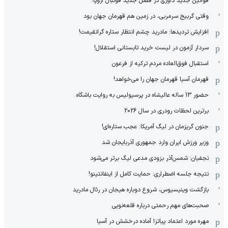
قوانین جدید داوری در فصل جدید فوتبال اروپا!
وقتی گربیج سرمربی، در زمین هم قهرمان جهان بود
افزایش تردیدها: مادرید چشم انتظار ستاره گرانقیمت!
سردار آزمون در لیست خرید تابستانی استقلال!
استقبال فوق‌‌العاده مردم ترکیه از فرعون
قهرمان آسیا قهرمان جهان را می‌خواهد!
حضور 13 ساله عالیشاه در پرسپولیس به روایت باشگاه
برترین لحظات رودری در سال 2026
جنون گریزمان در لیگ آمریکا: عجب ستاره‌ای!
وزیر ورزش ایران وارد جمهوری آذربایجان شد
نجفیان: شمس‌آذر بزودی مدعی لیگ برتر می‌شود
نتیجه جلسه اضطراری: حمایت کامل از اینفانتینو!
بازگشت وینیسیوس، شروع دوباره هیجان در رئال مادرید
صحبت‌های مهم رحمتی درباره قلعه‌نویی
مهره مورد اعتماد پیاتزا آماده درخشش در آسیا