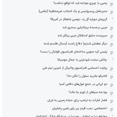
یحیی با چیزی مواجه شد که توقع نداشت!
مدیرعامل پرسپولیس و یک انتخاب غیرمنتظره! (عکس)
گریزمان دوباره گل زد؛ دومین شاهکار در آمریکا!
مربی برجسته بریتانیایی بستری شد
سرپرست سابق استقلال مربی پیکان شد
دیگر مطمئن شدیم! دفاع راست آرسنال طلسم شده
پلیس کره ‌جنوبی ساختمان فدراسیون فوتبال را بست!
چالش سخت شوت‌زنی با جمال موسیالا
روایت احساسی فدراسیون والیبال از تمرین تیم ملی
اتلتیکو مادرید سئول را تکان داد!
دو ایرانی در جمع غول‌های دفاعی آسیا
بودجه سپاهان از تورم جا ماند!
فشار امارات به ترامپ برای حمله زمینی به ایران
اختصاصی: بمب قرمز زیر پای رامین رضاییان
معارفه زیبا و تماشایی ووزینیا در ورزشگاه خانگی کولوکولو