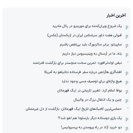
آخرین اخبار
یک شروع ویران‌کننده برای مورینیو در رئال مادرید
قبولی هفت داور سرشناس ایران در ازبکستان (عکس)
ساپینتو: برابر سالزبورگ باید بی‌نقص باشیم
بله، ما در آرسنال به وینیسیوس نیاز داریم
نبض اولدترافورد؛ تمرین سخت منچستر برای بازگشت قدرتمند
افشاگری هاآرتص درباره سفر فرستاده نتانیاهو به آمریکا
هیچ واژه‌ای برای توصیف مسی وجود ندارد
یوفا اعلام کرد: تغییر تاریخی در لیگ قهرمانان
چین و یک انتقال بزرگ در والیبال
حماسی‌ترین کامبک‌های تاریخ لیگ قهرمانان؛ بازگشت از دل غیرممکن
یک بازی دوستانه دیگر بارسلونا هم لغو شد؟!
دو خرید آزاد در راه پیوستن به پرسپولیس!