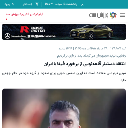
پنجشنبه ۱۵ مرداد
-
15:53
جستجو
ورود
اپلیکیشن اندروید ورزش سه
کد:
2388891
28 خرداد 1405 ساعت 21:45
14.1K
بازدید
رضایی: نباید مجبورمان می‌کردند بعد از بازی برگردیم
انتقاد دستیار قلعه‌نویی از برخورد فیفا با ایران
مربی تیم ملی معتقد است که ایران شانس خوبی برای صعود از گروه خود در جام جهانی
دارد.