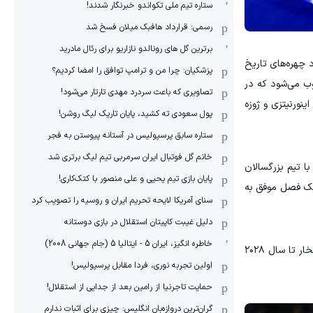
ستاره تیم ملی تکواندو خبرنگار شدند!
رسمی: قرارداد هافبک میلان فسخ شد
برترین گل های رونالدو نازاریو برای رئال مادرید
د چهره‌های تاریخ
پزشکیان: چرا من و ترامپ توافق را امضا کردیم؟
وب می‌شود که در
تصاویری که باعث سردرد مهدی تارتار می‌شود!
نورنیتزی و ژوزه
پول سعودی ته کشید، پایان تاریک لیگ روشن!
ستاره سابق پرسپولیس در آستانه پیوستن به فجر
خانم گل فوتبال ایران سرمربی تیم لیگ برتری شد
ا تیم بزرگسالان
پایان بازی تیم یحیی و علی منصور با کتک‌کاری!
 یک فصل موفق به
سنای آمریکا لایحه تحریم ایران و روسیه را تصویب کرد
دلیل غیبت کاپیتان استقلال در بازی دوستانه
خاطره انگیز، ایران 5 - ایتالیا 5 (جام جهانی 2008)
اینتر در پایان بیانیه خود تاکید کرده که اشتیاق و تعهد کیوو به این باشگاه، عامل اصلی موفقیت‌های اخیر بوده و این همکاری با افتخار تا سال ۲۰۲۸
اولین تجربه نوری، فردا مقابل پرسپولیس!
حمایت تاجرنیا از رامین بعد از جدایی از استقلال!
گران‌ترین دروازه‌بان انگلیس: چیزی برای اثبات ندارم