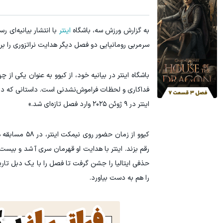
۳ دلار پاداش در هر لات معاملاتی در بروکر اینوسلو
تا 60 درصد تخفیف ویژه جین وست + خرید در4 قسط
به گزارش ورزش سه، باشگاه
اینتر
ثبت نام کنید
سرمربی رومانیایی دو فصل دیگر هدایت نراتزوری را ب
باشگاه اینتر در بیانیه خود، از کیوو به عنوان یکی از
فداکاری و لحظات فراموش‌نشدنی است. داستانی که در ت
اینتر در ۹ ژوئن ۲۰۲۵ وارد فصل تازه‌ای شد.»
کیوو از زمان
رقم بزند. اینتر با هدایت او قهرمان سری آ شد و بیس
را هم به دست بیاورد.