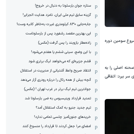
ستاره جوان بارسلونا به دنبال در خروج!
گزینه سابق تیم ملی ایران، نامزد هدایت الجزایر!
جابه‌جایی ۸۳۰ کیلومتری غیرت به‌خاطر کانیه وست!
این بهترین مقصد رشفورد پس از بارسلوناست
 شروع سومین دوره
زاده‌عطار بازوبند را پس گرفت (عکس)
با این وضع، سیتی ششم یا هفتم می‌شود!
قشم جزیره‌ای که می‌خواهد لیگ برتری شود
صحنه اصلی را به
انتقاد صریح واعظ آشتیانی از مدیریت در استقلال
 سر ببرد؛ اتفاقی
آنچه بیش از همه رئال را درباره رودری آزار می‌دهد
جوانترین تیم لیگ برتر در غرب تهران ! (عکس)
تمدید قرارداد وینیسیوس به ضرر بارسلونا شد
تیم جدید جنپو به کمک استقلال آمد؟
خریدهای جنون‌آمیز چلسی تمامی ندارد!
امضای مرا جعل کردند تا قرارداد را منسوخ کنند