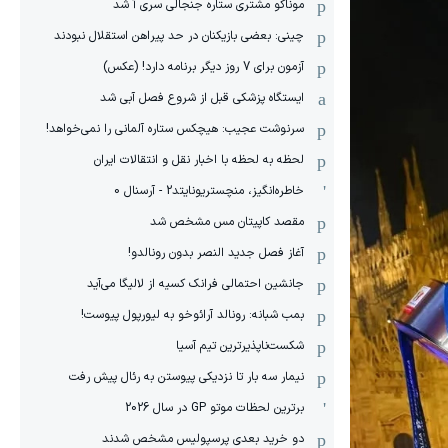
موناکو مشتری ستاره جنجالی سری آ شد
چینی: بعضی بازیکنان در حد پیراهن استقلال نبودند
آزمون برای 7 روز دیگر برنامه دارد! (عکس)
ایستگاه پزشکی قبل از شروع فصل آبی شد
سرنوشت عجیب: هیچکس ستاره آلمانی را نمی‌خواهد!
لحظه به لحظه با اخبار نقل و انتقالات ایران
خاطره‌انگیز، منچستریونایتد2 - آرسنال 0
مقصد کاپیتان مس مشخص شد
آغاز فصل جدید النصر بدون رونالدو!
جانشین احتمالی فرانک کسیه از لالیگا می‌آید
بمب شبانه: رونالد آرائوخو به لیورپول پیوست!
شکست‌ناپذیرترین تیم آسیا
نیمار سه بار تا نزدیکی پیوستن به رئال پیش رفت
برترین لحظات موتو GP در سال 2026
دو خرید بعدی پرسپولیس مشخص شدند