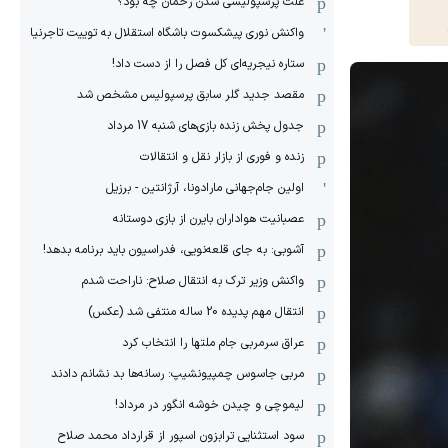
علت پرسپولیسی شدن رحمان چه بود؟
واکنش نوری پیشکسوت باشگاه استقلال به توییت تاجرنیا
ستاره نیجریه‌ای کل فصل را از دست داد!
مقصد جدید گلر سابق پرسپولیس مشخص شد
جدول پخش زنده بازی‌های شنبه 17 مرداد
زنده و فوری از بازار نقل و انتقالات
اولین جام‌جهانی مارادونا، آرژانتین - برزیل
عصبانیت هواداران بایرن از بازی دوستانه
آشوبی: به جای قلعه‌نویی، فدراسیون باید برنامه بدهد!
واکنش وزیر ترک به انتقال صلاح: ناراحت شدم
انتقال مهم پدیده 20 ساله منتفی شد (عکس)
عراق سرمربی جام ملتها را انتخاب کرد
مربی جاسوس چمپیونشیپ: رسانه‌ها بد نشانم دادند
لیموچی و چیدن خوشه انگور در مرداد!
سود استثنایی ترابزون اسپور از قرارداد محمد صلاح