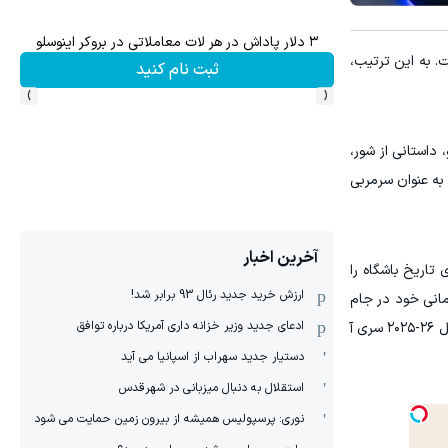
تا %60 تخفیف محصولات جین وست + خرید در 4 قسط
ش سهام گوگل سود کسب کنی؟
یوو، سرمربی تیم، تا سال ۲۰۲۸ تمدید شده است. به این ترتیب،
مشاهده و خرید
›
‹
 داستانی از شور،
به عنوان سرمربی
آخرین اخبار
صل‌های تاریخ باشگاه را
ارزش خرید جدید رئال 93 برابر شد!
مانی خود در جام
ادعای جدید وزیر خزانه داری آمریکا درباره توافق
حذفی ایتالیا را جشن گرفت تا فصل را با یک دبل تاریخی به پایان برساند. عملکرد درخشان کیوو باعث شد او عنوان بهترین مربی فصل ۲۶-۲۰۲۵ سری آ
دستیار جدید سهراب از اسپانیا می آید
استقلال به دنبال میزبانی در شهرقدس
نوری: پرسپولیس همیشه از بیرون زمین حمایت می شود