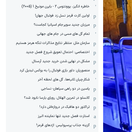
خاطره انگیز، یوونتوس 2 - بایرن مونیخ 1 (2005)
اولین کارت قرمز نسل زد فوتبال جهان!
میزبان جدید سوپرجام اسپانیا کجاست؟
تمام گل های مسی در جام های جهانی
سازمان ملل: منتظر نتایج مذاکرات تنگه هرمز هستیم
اختصاصی: احتمال تعویق شروع فصل جدید
مشکل در نهایی شدن خرید جدید آرسنال
منصوریان: داور بازی فوتبال را به بوکس تبدیل کرد
شکارچیان ثانیه‌ها، گل های لحظه آخر
یاسین در دو راهی سپاهان- نساجی
کانسلو در تمرین الهلال: رویای بارسا نابود شد؟
تراکتور دو هافبک در دروازه‌اش دارد!
استارت فصل جدید تنها نماینده البرز
گزینه جذاب پرسپولیس: اژدهای قرمز!