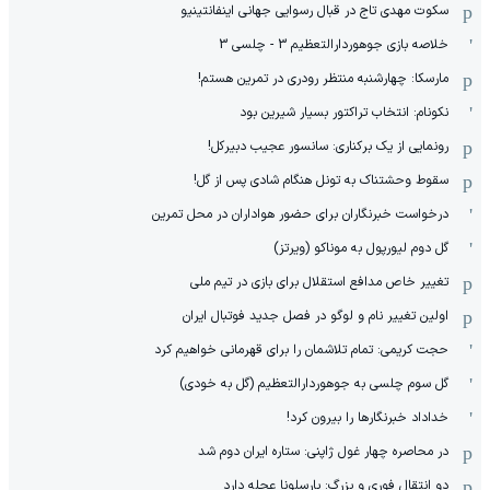
سکوت مهدی تاج در قبال رسوایی جهانی اینفانتینیو
خلاصه بازی جوهوردارالتعظیم 3 - چلسی 3
مارسکا: چهارشنبه منتظر رودری در تمرین هستم!
نکونام: انتخاب تراکتور بسیار شیرین بود
رونمایی از یک برکناری: سانسور عجیب دبیرکل!
سقوط وحشتناک به تونل هنگام شادی پس از گل!
درخواست خبرنگاران برای حضور هواداران در محل تمرین
گل دوم لیورپول به موناکو (ویرتز)
تغییر خاص مدافع استقلال برای بازی در تیم ملی
اولین تغییر نام و لوگو در فصل جدید فوتبال ایران
حجت کریمی: تمام تلاشمان را برای قهرمانی خواهیم کرد
گل سوم چلسی به جوهوردارالتعظیم (گل به خودی)
خداداد خبرنگارها را بیرون کرد!
در محاصره چهار غول ژاپنی: ستاره ایران دوم شد
دو انتقال فوری و بزرگ: بارسلونا عجله دارد