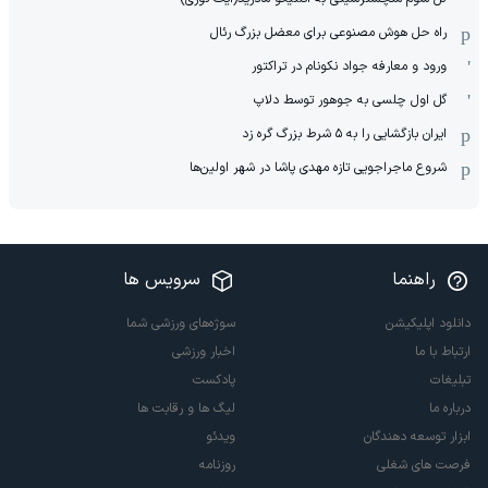
راه حل هوش مصنوعی برای معضل بزرگ رئال
ورود و معارفه جواد نکونام در تراکتور
گل اول چلسی به جوهور توسط دلاپ
ایران بازگشایی را به ۵ شرط بزرگ گره زد
شروع ماجراجویی تازه مهدی پاشا در شهر اولین‌ها
راهنما
سرویس ها
دانلود اپلیکیشن
سوژه‌های ورزشی شما
ارتباط با ما
اخبار ورزشی
تبلیغات
پادکست
درباره ما
لیگ ها و رقابت ها
ابزار توسعه دهندگان
ویدئو
فرصت های شغلی
روزنامه