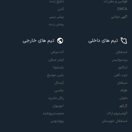
قوانین و مقررات
نتایج زنده
DMCA
آنتن
آگهی دولتی
پیش بینی
پخش زنده
تیم های داخلی
تیم های خارجی
استقلال
آث میلان
پرسپولیس
اینتر میلان
تراکتور
بارسلونا
ذوب آهن
بایرن مونیخ
سپاهان
آرسنال
فولاد
چلسی
ملوان
رئال مادرید
گل‌گهر
لیورپول
آلومینیوم اراک
منچستریونایتد
استقلال خوزستان
یوونتوس