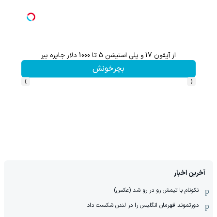
از آیفون 17 و پلی استیشن 5 تا 1000 دلار جایزه ببر
گردونه شانس بدون 
بچرخونش
›
‹
آخرین اخبار
نکونام با تیمش رو در رو شد (عکس)
دورتموند قهرمان انگلیس را در لندن شکست داد