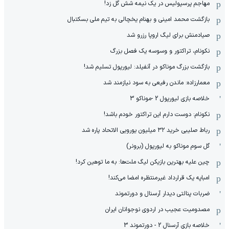
مهاجم پرسپولیس در یک نیمه شش گل زد!
بازگشت محمد امینی و بهنام یخچالی به تیم ملی بسکتبال
صیادمنش برای لیگ اروپا رزرو شد
نکونام، تراکتور و وسوسه یک فصل بزرگ
بازگشت بزرگ موناکو در آنفیلد: لیورپول تسلیم شد!
معمارزاده: ماندن رفیعی به سود نیازمند شد
خلاصه بازی لیورپول 2 -موناکو 3
نکونام: دوست دارم این تراکتور خودم باشد!
رباط صلیبی خرید ۳۲ میلیون یورویی الاتحاد پاره شد
گل سوم موناکو به لیورپول (برونر)
چین علیه بهترین بازیکن لیگ ملت‌ها: به ما توهین کرد!
امباپه یک قرارداد غیرمنتظره امضا می‌کند!
ضربات پنالتی دیدار آرسنال و دورتموند
مصدومیت عجیب در اردوی نوجوانان ایران
خلاصه بازی آرسنال 2 - دورتموند 3