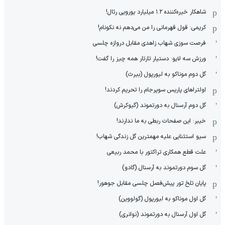
شاهکار خیره‌کننده ۱.۲ میلیارد یورویی رئال!
کریمی: قول قهرمانی را من می‌دهم نه نکونام!
فرصت سوزی شهاب زاهدی مقابل دروازه چلسی
ورزش سه لایو: دستیار تارتار همه چیز را گفت!
گل دوم موناکو به لیورپول (بیرث)
اولتراهای پاریس سوپرجام را تحریم کردند!
گل دوم آرسنال به دورتموند (گیوکرش)
خیبر: این صفحات ربطی به ما ندارند!
سیو استثنایی علیه مهمترین گل زندگی شهاب!
علت قطع همکاری تراکتور با محمد ربیعی
گل سوم دورتموند به آرسنال (گادو)
پایان تلخ تور پیش‌فصل چلسی مقابل جوهور!
گل اول موناکو به لیورپول (گولووین)
گل اول آرسنال به دورتموند (نوانری)