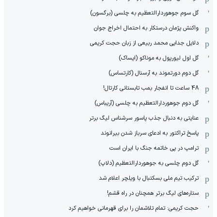
گل سوم جوهوردارالتعظیم به چلسی (برگسون)
واکنش پژمان درستکار به احتمال اخراج جوان
دلایل جدایی محمد ربیعی از زبان حجت کریمی
گل اول لیورپول به موناکو (ایساک)
گل دوم دورتموند به آرسنال (کارتساس)
48 ساعت تا انفجار بمب تابستانی کارتال!
گل دوم جوهوردارالتعظیم به چلسی (آریباس)
عنایتی به دنبال جذب پاسور سرشناس لیگ برتر
پاسخ تراکتور به ادعای سرباز شدن بیرانوند
ترامپ در پی خاتمه جنگ با ایران است
گل دوم چلسی به جوهوردارالتعظیم (دلاپ)
ترکیب تیم ملی بسکتبال با ویلچر اعلام شد
ستاره‌های لیگ برتر همچنان در راه قشم!
حجت کریمی: تمام تلاشمان را برای قهرمانی خواهیم کرد