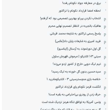
برق در معارفه جواد نکونام رفت!
لحظه امضا قرارداد نکونام با تراکتور
انتخاب نکردن پیرلو بهترین تصمیمی بود که گرفتم!
هافبک باتجربه در انتظار تصمیم نهایی محرم
پاسخ رسمی تراکتور به شایعه محمد قربانی
فرید امیری به شایعات پایان داد(عکس)
گل اول دورتموند به آرسنال (ایناسیو)
سیتی 3-1 اتلتیکو | مرموش قهرمان سئول
تیم لیگ دویی خارج از کشور اردو می‌زند!
سیدحسین بدون گل خورده به لیگ رسید!
خلاصه بازی منچسترسیتی 3 - اتلتیکومادرید 1
انگشت قرمز نکونام پای قرارداد تراکتور
حرف زدن از رودری بی‌احترامی به بقیه است!
ونس: آمریکا به توافق تنگه هرمز نزدیک شده است
گل سوم منچسترسیتی به اتلتیکو مادرید(آیت نوری)