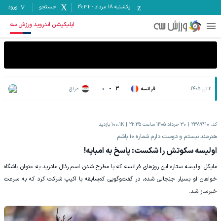
یکشنبه ۱۸ مرداد
-
19:32
جستجو
ورود
اپلیکیشن اندروید ورزش سه
2 تیر 1405
فرانسه
3
-
0
عراق
کد:
2389410
30 خرداد 1405 ساعت 22:35
100.1K
بازدید
هنرمند نیستم و دوست دارم شماره 10 باشم
اولیسه سکوتش را شکست: پاسخ به امباپه!
مایکل اولیسه ستاره این روزهای فرانسه که با مطرح شدن اسم رئال مادرید به عنوان باشگاه
خواهان او بسیار جنجالی شده، در گفت‌وگویی کم‌سابقه با اکیپ شرکت کرد که به سرعت
خبرساز شد.