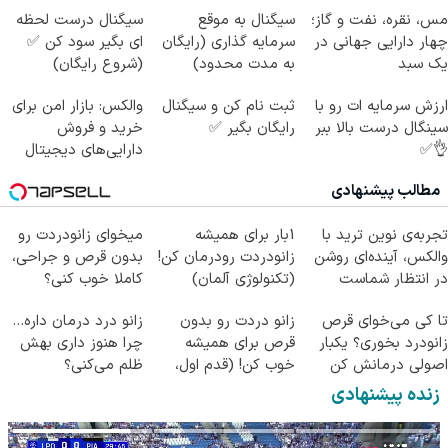
مس، نقره، نفت و گاز؛
سیگنال به موقع
سیگنال درست لحظه
چهار دارایی جهانی در
سرمایه گذاری (رایگان
ای بگیر سود کن ✅
یک سبد
به مدت محدود)
(شروع رایگان)
ارزش سرمایه ات رو با
ثبت نام کن و سیگنال
والکس: بازار امن برای
سینگال درست بالا ببر
رایگان بگیر ✅
خرید و فروش
👌✅
دارایی‌های دیجیتال
مطالب پیشنهادی
تجربه‌ی نوین ترید با
1بار برای همیشه
میخوای زانودردت رو
والکس، آینده‌ای روشن
زانودردت رودرمان کن!
بدون قرص و جراحی،
در انتظار شماست
(تکنولوژی آلمان)
کاملا خوب کنی؟
◂پرسشنامه▸
((پرسش‌نامه))
تا کی می‌خوای قرص
زانو دردت رو بدون
زانو درد درمان داره…
زانودرد بخوری؟ یکبار
قرص برای همیشه
چرا هنوز داری بهش
اصولی درمانش کن
خوب کن! (قدم اول،
ظلم می‌کنی؟
پرسش‌نامه)
زنده پیشنهادی