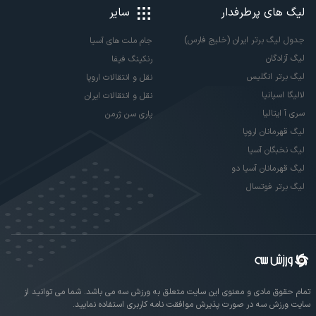
لیگ های پرطرفدار
سایر
جدول لیگ برتر ایران (خلیج فارس)
جام ملت های آسیا
لیگ آزادگان
رنکینگ فیفا
لیگ برتر انگلیس
نقل و انتقالات اروپا
لالیگا اسپانیا
نقل و انتقالات ایران
سری آ ایتالیا
پاری سن ژرمن
لیگ قهرمانان اروپا
لیگ نخبگان آسیا
لیگ قهرمانان آسیا دو
لیگ برتر فوتسال
تمام حقوق مادی و معنوی این سایت متعلق به ورزش سه می باشد. شما می توانید از
سایت ورزش سه در صورت پذیرش موافقت نامه کاربری استفاده نمایید.