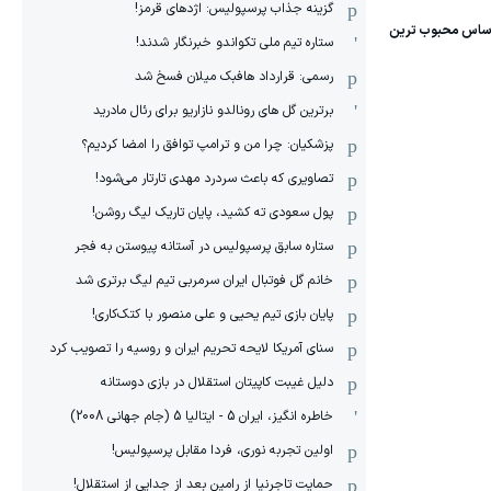
گزینه جذاب پرسپولیس: اژدهای قرمز!
ستاره تیم ملی تکواندو خبرنگار شدند!
رسمی: قرارداد هافبک میلان فسخ شد
برترین گل های رونالدو نازاریو برای رئال مادرید
پزشکیان: چرا من و ترامپ توافق را امضا کردیم؟
تصاویری که باعث سردرد مهدی تارتار می‌شود!
پول سعودی ته کشید، پایان تاریک لیگ روشن!
ستاره سابق پرسپولیس در آستانه پیوستن به فجر
خانم گل فوتبال ایران سرمربی تیم لیگ برتری شد
پایان بازی تیم یحیی و علی منصور با کتک‌کاری!
سنای آمریکا لایحه تحریم ایران و روسیه را تصویب کرد
دلیل غیبت کاپیتان استقلال در بازی دوستانه
خاطره انگیز، ایران 5 - ایتالیا 5 (جام جهانی 2008)
اولین تجربه نوری، فردا مقابل پرسپولیس!
حمایت تاجرنیا از رامین بعد از جدایی از استقلال!