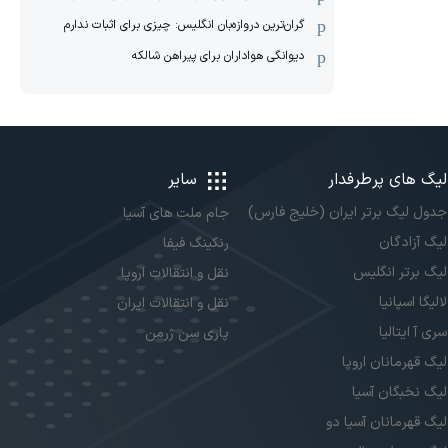
گران‌ترین دروازه‌بان انگلیس: چیزی برای اثبات ندارم
دیوانگی هواداران برای پیراهن شالکه
لیگ های پرطرفدار
سایر
جدول لیگ برتر ایران (خلیج فارس)
جام ملت های آسیا
لیگ آزادگان
رنکینگ فیفا
لیگ برتر انگلیس
نقل و انتقالات اروپا
لالیگا اسپانیا
نقل و انتقالات ایران
سری آ ایتالیا
پاری سن ژرمن
لیگ قهرمانان اروپا
لیگ نخبگان آسیا
لیگ قهرمانان آسیا دو