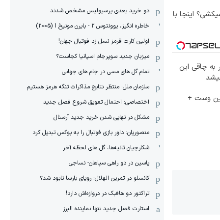
دو خرید بعدی پرسپولیس مشخص شدند
کشی؟ اینجا با
خاطره انگیز، یوونتوس 2 - بایرن مونیخ 1 (2005)
اولین کارت قرمز نسل زد فوتبال جهان!
میزبان جدید سوپرجام اسپانیا کجاست؟
 به چاقی این
تمام گل های مسی در جام های جهانی
چیشد
سازمان ملل: منتظر نتایج مذاکرات تنگه هرمز هستیم
جین وست +
اختصاصی: احتمال تعویق شروع فصل جدید
مشکل در نهایی شدن خرید جدید آرسنال
منصوریان: داور بازی فوتبال را به بوکس تبدیل کرد
شکارچیان ثانیه‌ها، گل های لحظه آخر
یاسین در دو راهی سپاهان- نساجی
کانسلو در تمرین الهلال: رویای بارسا نابود شد؟
تراکتور دو هافبک در دروازه‌اش دارد!
استارت فصل جدید تنها نماینده البرز