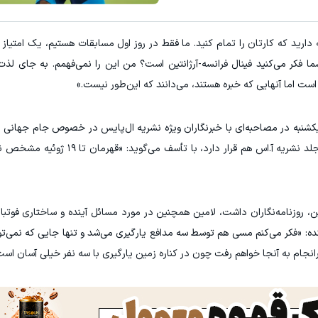
۱ میلیارد اعتبار خرید طلا | بدون ضامن و چک
دارید که کارتان را تمام کنید. ما فقط در روز اول مسابقات هستیم، یک امتیاز 
مشاهده و خرید
کلیک کن!
از گرفته. آرژانتین ۰-۳ برده و فرانسه ۱-۳. و شما فکر می‌کنید فینال فرانسه-آرژانتین است؟ من این را نمی‌فهمم. به‌ 
 است اما آنهایی که خبره هستند، می‌دانند که این‌طور نیست.»
شنبه در مصاحبه‌ای با خبرنگاران ویژه نشریه ال‌پایس در خصوص جام جهانی ب
که این یکشنبه روی جلد نشریه آ.اس هم قرار دارد، با تأ
گوین، روزنامه‌نگاران داشت، لامین همچنین در مورد مسائل آینده و ساختاری فوتب
نده: «فکر می‌کنم مسی هم توسط سه مدافع یارگیری می‌شد و تنها جایی که نمی‌ت
نجام به آنجا خواهم رفت چون در کناره زمین یارگیری با سه نفر خیلی آسان است