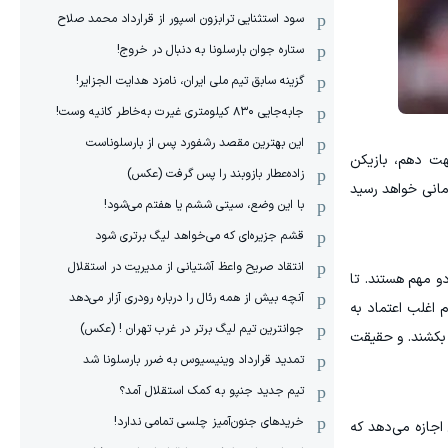
سود استثنایی ترابزون اسپور از قرارداد محمد صلاح
ستاره جوان بارسلونا به دنبال در خروج!
گزینه سابق تیم ملی ایران، نامزد هدایت الجزایر!
جابه‌جایی ۸۳۰ کیلومتری غیرت به‌خاطر کانیه وست!
این بهترین مقصد رشفورد پس از بارسلوناست
جهت دهم، بازیکن
زاده‌عطار بازوبند را پس گرفت (عکس)
زمانی خواهد رسید
با این وضع، سیتی ششم یا هفتم می‌شود!
قشم جزیره‌ای که می‌خواهد لیگ برتری شود
انتقاد صریح واعظ آشتیانی از مدیریت در استقلال
و مهم هستند. تا
آنچه بیش از همه رئال را درباره رودری آزار می‌دهد
اغلب اعتماد به‌
جوانترین تیم لیگ برتر در غرب تهران ! (عکس)
ن بکشند. و حقیقت
تمدید قرارداد وینیسیوس به ضرر بارسلونا شد
تیم جدید جنپو به کمک استقلال آمد؟
خریدهای جنون‌آمیز چلسی تمامی ندارد!
اجازه می‌دهد که