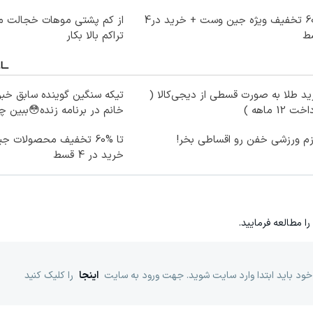
60% تخفیف ویژه جین وست + خرید در4
از کم پشتی موهات خجالت می
ط
تراکم بالا بکار
د طلا به صورت قسطی از دیجی‌کالا (
تیکه سنگین گوینده سابق خبر
ت 12 ماهه )
خانم در برنامه زنده😳ببین 
زم ورزشی خفن رو اقساطی بخر!
تا %60 تخفیف محصولات 
خرید در 4 قسط
را مطالعه فرمایید.
خود باید ابتدا وارد سایت شوید. جهت ورود به سایت
اینجا
را کلیک کنید