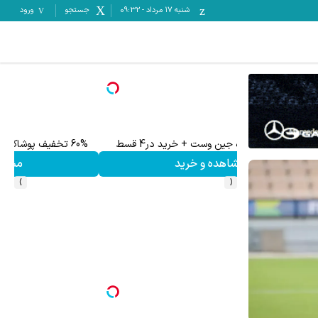
شنبه ۱۷ مرداد
-
09:32
جستجو
ورود
60% تخفیف پوشاک جین وست + خرید در 4 قسط
مشاهده و خرید
›
‹