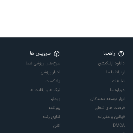
راهنما
سرویس ها
دانلود اپلیکیشن
سوژه‌های ورزشی شما
ارتباط با ما
اخبار ورزشی
تبلیغات
پادکست
درباره ما
لیگ ها و رقابت ها
ابزار توسعه دهندگان
ویدئو
فرصت های شغلی
روزنامه
قوانین و مقررات
نتایج زنده
DMCA
آنتن