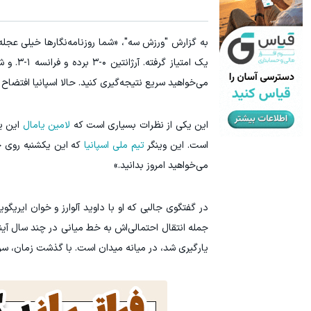
60% تخفیف پوشاک جین وست + خرید در 4 قسط
تا 60 درصد تخفیف ویژه جین وست + خرید در4 قسط
به گزارش "ورزش سه"، «شما روزنامه‌نگارها خیلی عجله 
مشاهده و خرید
یک امتی
می‌خواهید سریع نتیجه‌گیری کنید. حالا اسپانیا افتضاح
این یکی از نظرات بسیاری است که
لامین یامال
این یک
است. این وینگر
تیم ملی اسپانیا
می‌خواهید امروز بدانید.»
در گفتگوی جالبی که او با داوید آلوارز و خوان ایری
جمله انتقال احتمالی‌اش به خط میانی در چند سال آی
یارگیری شد، در میانه میدان است. با گذشت زمان، سرا