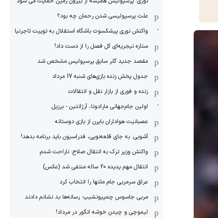
نوری: پرسپولیس همیشه از بیرون زمین حمایت می شود
علت پرسپولیسی شدن رحمان چه بود؟
واکنش نوری پیشکسوت باشگاه استقلال به توییت تاجرنیا
ستاره نیجریه‌ای کل فصل را از دست داد!
مقصد جدید گلر سابق پرسپولیس مشخص شد
جدول پخش زنده بازی‌های شنبه 17 مرداد
زنده و فوری از بازار نقل و انتقالات
اولین جام‌جهانی مارادونا، آرژانتین - برزیل
عصبانیت هواداران بایرن از بازی دوستانه
آشوبی: به جای قلعه‌نویی، فدراسیون باید برنامه بدهد!
واکنش وزیر ترک به انتقال صلاح: ناراحت شدم
انتقال مهم پدیده 20 ساله منتفی شد (عکس)
عراق سرمربی جام ملتها را انتخاب کرد
مربی جاسوس چمپیونشیپ: رسانه‌ها بد نشانم دادند
لیموچی و چیدن خوشه انگور در مرداد!