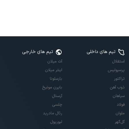
تیم های داخلی
تیم های خارجی
استقلال
آث میلان
پرسپولیس
اینتر میلان
تراکتور
بارسلونا
ذوب آهن
بایرن مونیخ
سپاهان
آرسنال
فولاد
چلسی
ملوان
رئال مادرید
گل‌گهر
لیورپول