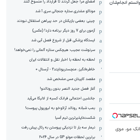
امضای مرا جعل کردند تا قرارداد را منسوخ کنند
انستم انجام‌شان
موناکو مشتری ستاره جنجالی سری آ شد
چینی: بعضی بازیکنان در حد پیراهن استقلال نبودند
آزمون برای 7 روز دیگر برنامه دارد! (عکس)
ایستگاه پزشکی قبل از شروع فصل آبی شد
سرنوشت عجیب: هیچکس ستاره آلمانی را نمی‌خواهد!
لحظه به لحظه با اخبار نقل و انتقالات ایران
خاطره‌انگیز، منچستریونایتد2 - آرسنال 0
مقصد کاپیتان مس مشخص شد
آغاز فصل جدید النصر بدون رونالدو!
جانشین احتمالی فرانک کسیه از لالیگا می‌آید
بمب شبانه: رونالد آرائوخو به لیورپول پیوست!
شکست‌ناپذیرترین تیم آسیا
نیمار سه بار تا نزدیکی پیوستن به رئال پیش رفت
انک مو، موی
برترین لحظات موتو GP در سال 2026