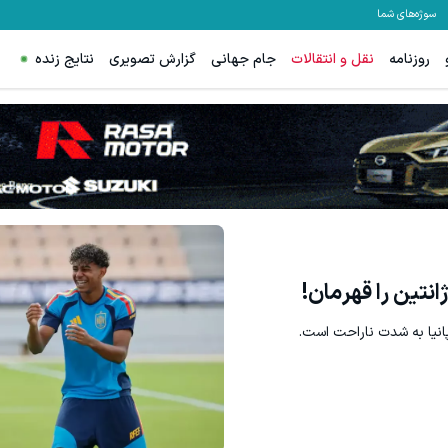
سوژه‌های شما
روزنامه
نقل و انتقالات
جام جهانی
گزارش تصویری
نتایج زنده
60% تخفیف ویژه جین وست + خرید در4 قسط
مشاهده و خرید
مشاهده و خرید
ژانتین را قهرمان!
پانیا به شدت ناراحت است.