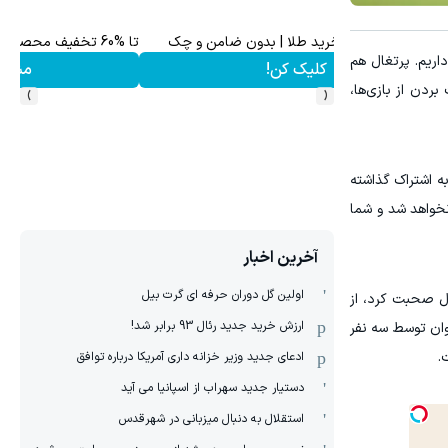
تا %60 تخفیف محصولات جین وست + خرید در 4 قسط
داریم. پرتغال هم
مشاهده و خرید
›
‹
جای لذت بردن از بازی‌ها،
ه اشتراک گذاشته
سف می‌گوید: «قهرمان تا ۱۹ ژوئیه مشخص نخواهد شد و شما
آخرین اخبار
اولین گل دوران حرفه ای گرت بیل
ال صحبت کرد، از
ارزش خرید جدید رئال 93 برابر شد!
وان توسط سه نفر
.
ادعای جدید وزیر خزانه داری آمریکا درباره توافق
دستیار جدید سهراب از اسپانیا می آید
استقلال به دنبال میزبانی در شهرقدس