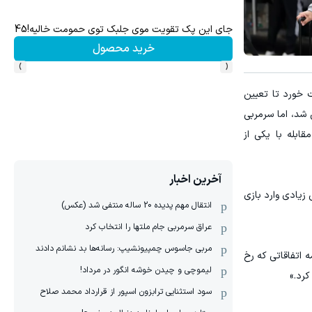
س آلمان/40%تخفیف
۱ میلیارد اعتبار خرید طلا | بدون ضامن و چک
کلیک کن!
›
‹
رابر اسپانیا با نتیجه ۴ بر صفر شکست خورد تا تعیین
شد، اما سرمربی
ابله با یکی از
آخرین اخبار
زیادی وارد بازی
انتقال مهم پدیده 20 ساله منتفی شد (عکس)
عراق سرمربی جام ملتها را انتخاب کرد
مربی جاسوس چمپیونشیپ: رسانه‌ها بد نشانم دادند
 اتفاقاتی که رخ
لیموچی و چیدن خوشه انگور در مرداد!
کرد.»
سود استثنایی ترابزون اسپور از قرارداد محمد صلاح