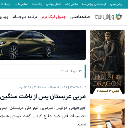
پیش بینی
اپلیکیشن ورزش سه
پخش زنده
اخبار ورزشی
پادکست
تماس با ما
تبلیغات
صفحه‌اصلی
جدول لیگ برتر
برنامه بــرجـــام
ویدیو
جای بخیه داری؟؟ فقط در 3 هفته ترمیمش کن!😍
جای این پک 
کلیک کن!
31 خرداد 1405
کد:
2389708
31 خرداد 1405 ساعت 22:46
13.8K
بازدید
مربی عربستان پس از باخت سنگین:
تصمیمات فنی خود دفاع کرد و گفت تیمش همچنان
است.