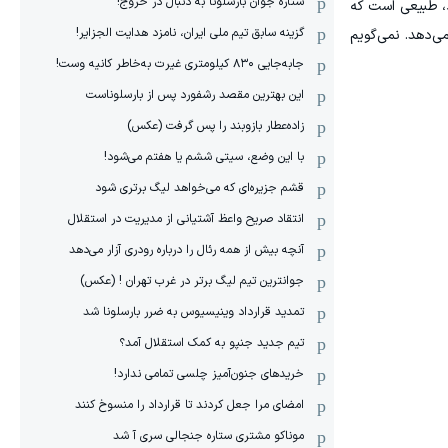
ستاره جوان بارسلونا به دنبال در خروج!
، طبیعی است که
گزینه سابق تیم ملی ایران، نامزد هدایت الجزایر!
ی‌دهد. نمی‌گویم
جابه‌جایی ۸۳۰ کیلومتری غیرت به‌خاطر کانیه وست!
این بهترین مقصد رشفورد پس از بارسلوناست
زاده‌عطار بازوبند را پس گرفت (عکس)
با این وضع، سیتی ششم یا هفتم می‌شود!
قشم جزیره‌ای که می‌خواهد لیگ برتری شود
انتقاد صریح واعظ آشتیانی از مدیریت در استقلال
آنچه بیش از همه رئال را درباره رودری آزار می‌دهد
جوانترین تیم لیگ برتر در غرب تهران ! (عکس)
تمدید قرارداد وینیسیوس به ضرر بارسلونا شد
تیم جدید جنپو به کمک استقلال آمد؟
خریدهای جنون‌آمیز چلسی تمامی ندارد!
امضای مرا جعل کردند تا قرارداد را منسوخ کنند
موناکو مشتری ستاره جنجالی سری آ شد