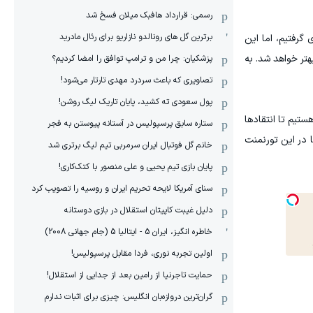
رسمی: قرارداد هافبک میلان فسخ شد
برترین گل های رونالدو نازاریو برای رئال مادرید
گرفتیم، اما این
هتر خواهد شد. به
پزشکیان: چرا من و ترامپ توافق را امضا کردیم؟
تصاویری که باعث سردرد مهدی تارتار می‌شود!
پول سعودی ته کشید، پایان تاریک لیگ روشن!
ستیم تا انتقادها
ستاره سابق پرسپولیس در آستانه پیوستن به فجر
ا در این تورنمنت
خانم گل فوتبال ایران سرمربی تیم لیگ برتری شد
پایان بازی تیم یحیی و علی منصور با کتک‌کاری!
سنای آمریکا لایحه تحریم ایران و روسیه را تصویب کرد
دلیل غیبت کاپیتان استقلال در بازی دوستانه
خاطره انگیز، ایران 5 - ایتالیا 5 (جام جهانی 2008)
اولین تجربه نوری، فردا مقابل پرسپولیس!
حمایت تاجرنیا از رامین بعد از جدایی از استقلال!
گران‌ترین دروازه‌بان انگلیس: چیزی برای اثبات ندارم