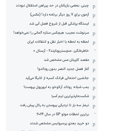
چینی: بعضی بازیکنان در حد پیراهن استقلال نبودند
آزمون برای 7 روز دیگر برنامه دارد! (عکس)
ایستگاه پزشکی قبل از شروع فصل آبی شد
سرنوشت عجیب: هیچکس ستاره آلمانی را نمی‌خواهد!
لحظه به لحظه با اخبار نقل و انتقالات ایران
خاطره‌انگیز، منچستریونایتد2 - آرسنال 0
مقصد کاپیتان مس مشخص شد
آغاز فصل جدید النصر بدون رونالدو!
جانشین احتمالی فرانک کسیه از لالیگا می‌آید
بمب شبانه: رونالد آرائوخو به لیورپول پیوست!
شکست‌ناپذیرترین تیم آسیا
نیمار سه بار تا نزدیکی پیوستن به رئال پیش رفت
برترین لحظات موتو GP در سال 2026
دو خرید بعدی پرسپولیس مشخص شدند