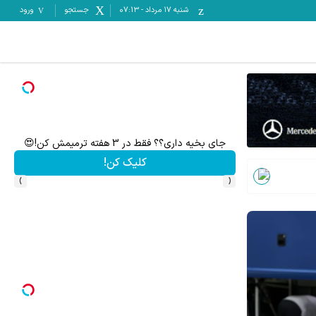
شنبه ۱۷ مرداد
-
07:13
جستجو
ورود
 نقره بخری از سرمایه ات محافظت کنی
به بزرگترین جشنواره ایمپلنت تهران خوش اومدید! | فقط ۲۵ میلیون !
رزرورایگان نوبت
›
‹