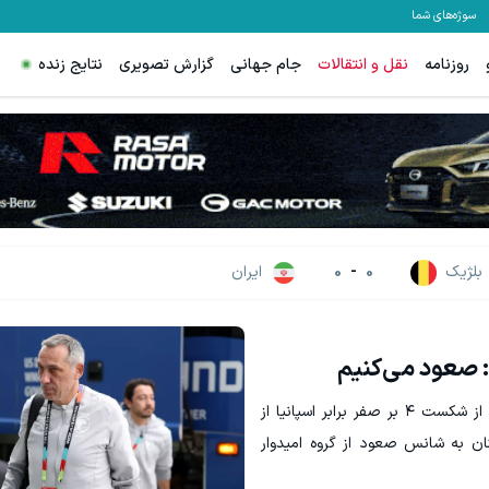
سوژه‌های شما
روزنامه
نقل و انتقالات
جام جهانی
گزارش تصویری
نتایج زنده
تقویت موی جلبک توی حمومت خالیه!45%تخفیف
به هر اندازه ای که میخوای میتونی
خرید محصول
سرمایه گذاری
بلژیک
0
-
0
ایران
 صعود می‌کنیم
جورجیوس دونیس، سرمربی تیم ملی عربستان، پس از شکست ۴ بر صفر برابر اسپانیا از
 به شانس صعود از گروه امیدوار