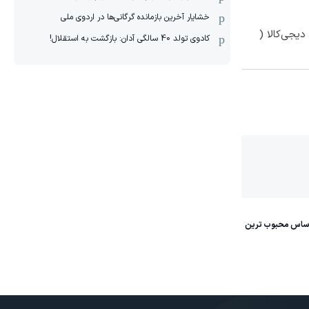
خشایار آخرین بازمانده گرگانی‌ها در اردوی ملی
یجی‌کالا (
کادوی تولد 40 سالگی آدان: بازگشت به استقلال!