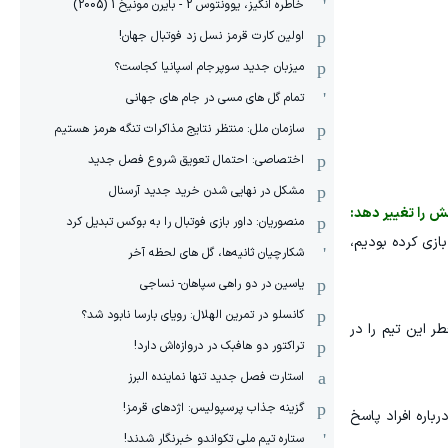
خاطره انگیز، یوونتوس 2 - بایرن مونیخ 1 (2005)
اولین کارت قرمز نسل زد فوتبال جهان!
میزبان جدید سوپرجام اسپانیا کجاست؟
تمام گل های مسی در جام های جهانی
سازمان ملل: منتظر نتایج مذاکرات تنگه هرمز هستیم
اختصاصی: احتمال تعویق شروع فصل جدید
مشکل در نهایی شدن خرید جدید آرسنال
ش را تغییر دهد:
منصوریان: داور بازی فوتبال را به بوکس تبدیل کرد
 سیستم ۱-۵-۴ و یک بلوک دفاعی پایین بازی کردیم، چون مقابل تیمی بسیار قدرتمند قرار داشتیم. برابر اروگوئه با روش ۲-۴-۴ بازی کرده بودیم،
شکارچیان ثانیه‌ها، گل های لحظه آخر
یاسین در دو راهی سپاهان- نساجی
کانسلو در تمرین الهلال: رویای بارسا نابود شد؟
ر این تیم را در
تراکتور دو هافبک در دروازه‌اش دارد!
استارت فصل جدید تنها نماینده البرز
گزینه جذاب پرسپولیس: اژدهای قرمز!
رباره افراد پاسخ
ستاره تیم ملی تکواندو خبرنگار شدند!