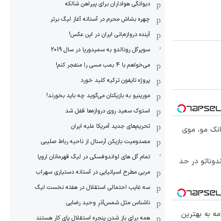
دیوانگی هواداران برای پیراهن شالکه
چهره بشاش محرم در آستانه آغاز لیگ برتر
آینده دروازه‌بانی ایران در این عکس!
سوپرگل رونالدو به سمپدوریا در سال 2019
می‌خواهم با 4 بمب مسی را منفجر کنم!
پروژه تایفون ترکیه کلید خورد
مورینیو به بازیکنان می‌گوید چه باید بخورند!
استوک سعید روی دروازه‌ها قفل شد
تحریم‌های جدید آمریکا علیه ایران
انک مو، موی
مصدومیت بازیکن آرسنال از ناحیه رباط صلیبی
تمام گل های لواندوفسکی در لیگ قهرمانان اروپا
تخفیف دندوناتو در حد
مربی مطرح اسپانیایی در آستانه دستیاری سهراب
سه غایب احتمالی استقلال در هفته نخست لیگ
ناشناس مثل شمس‌آذرِ وحید رضایی
مه به بهترین
همه برای باز شدن پنجره استقلال پای کار هستند