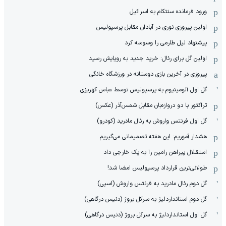
ورود فرمانده سنتکام به اسرائیل
اولین پیروزی نوری در آبادان مقابل پرسپولیس
پیشنهاد لیل طارمی را وسوسه کرد
اولین گل برای رئال: خرید جدید به رویایش رسید
پیروزی در آخرین بازی دوستانه در ورزشگاه خانگی
گل اول آلومینیوم به پرسپولیس توسط عباس کهریزی
تراکتور با دو دروازه‌بان مقابل شمس‌آذر (عکس)
گل اول فرنتس واروش به رئال مادرید (کودرو)
هشدار آموریم: این هفته تصمیماتی می‌گیریم
استقلال پیراهن رامین را به یک خارجی داد
طولانی‌ترین قرارداد پرسپولیس امضا شد!
گل دوم رئال مادرید به فرنتس واروش (اسپی)
گل دوم استانداردلیژ به سرکل بروژ (دنیس درگاهی)
گل اول استانداردلیژ به سرکل بروژ (دنیس درگاهی)