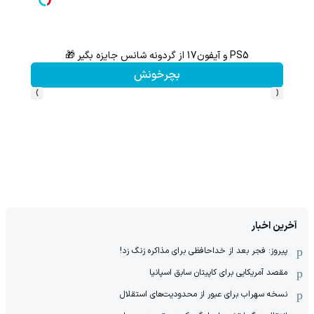
PS5 و آیفون17 از گردونه شانس جایزه بگیر 🎁
از آیفون 17 تا پلی استیشن 5 🎮😍📱 | گردونه بچرخون جای
بچرخونش
›
‹
آخرین اخبار
پیروز: فجر بعد از خداحافظی برای مذاکره زنگ زد!
مقصد آمریکایی برای کاپیتان سابق اسپانیا
نسخه سهراب برای عبور از محدودیت‌های استقلال