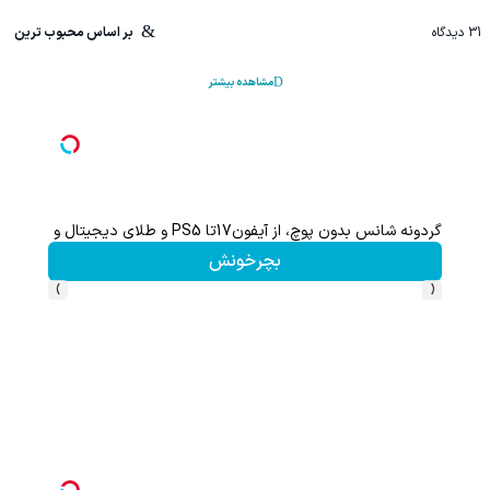
31
دیدگاه
بر اساس محبوب ترین
مشاهده بیشتر
گردونه شانس بدون پوچ، از آیفون17تا PS5 و طلای دیجیتال و دلار🔥
بچرخونش
›
‹