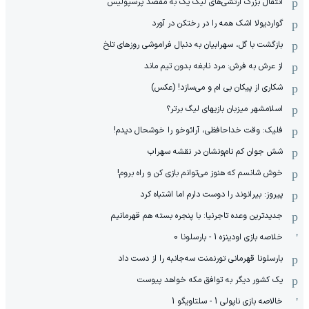
انتقال بزرگ ارتشی‌های لیگ یک به مقصد پرسپولیس
گواردیولا اشک همه را در رختکن در آورد
بازگشت با گل، سهرابیان به دنبال فراموشی روزهای تلخ
از عرش به فرش: مرد نابغه‌ بدون تیم ماند
شکاری از پیکان بی ام و می‌سازد! (عکس)
اسلامشهر میزبان بازیهای لیگ برتر؟
فلیک: وقت خداحافظی، آرائوخو را خوشحال دیدم!
شش جوان کم نام‌و‌نشان در نقشه سهراب
خوش شانسم که هنوز می‌توانم بازی کن و راه بروم!
پیروز: بیرانوند را دوست دارم اما اشتباه کرد
جدیدترین وعده تاجرنیا: با پنجره بسته هم قهرمانیم
خلاصه بازی اودینزه 1 - بارسلونا 0
بارسلونا قهرمانی تورنمنت سه‌جانبه را از دست داد
یک کشور دیگر به توافق مکه خواهد پیوست
خالاصه بازی ناپولی 1 - سلتاویگو 1