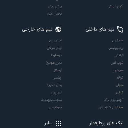
آگهی دولتی
پیش بینی
پخش زنده
تیم های داخلی
تیم های خارجی
استقلال
آث میلان
پرسپولیس
اینتر میلان
تراکتور
بارسلونا
ذوب آهن
بایرن مونیخ
سپاهان
آرسنال
فولاد
چلسی
ملوان
رئال مادرید
گل‌گهر
لیورپول
آلومینیوم اراک
منچستریونایتد
استقلال خوزستان
یوونتوس
لیگ های پرطرفدار
سایر