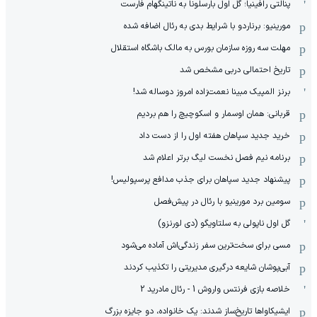
پنالتی رافینیا؛ گل اول بارسلونا به ناتینگهام فارست
مورینیو: برناردو با شرایط بدی به رئال اضافه شده
مهلت سه روزه سازمان بورس به مالک باشگاه استقلال
تاریخ احتمالی دربی مشخص شد
برنز المپیک مبینا نعمت‌زاده امروز دوساله شد!
قربانی: همان اوسمار و اسکوچیچ را هم بردیم
خرید جدید سپاهان هفته اول را از دست داد
برنامه نیم فصل نخست لیگ برتر اعلام شد
پیشنهاد جدید سپاهان برای جذب مدافع پرسپولیس!
سومین برد مورینیو با رئال در پیش‌فصل
گل اول ناپولی به سلتاویگو (دی لورنزو)
مسی برای سخت‌ترین سفر زندگی‌اش آماده می‌شود
آبی‌پوشان شایعه درگیری مدیریتی را تکذیب کردند
خلاصه بازی فرنتس واروش 1 - رئال مادرید 2
ایشیکاوا‌ها تاریخ‌ساز شدند: یک خانواده، دو جایزه بزرگ