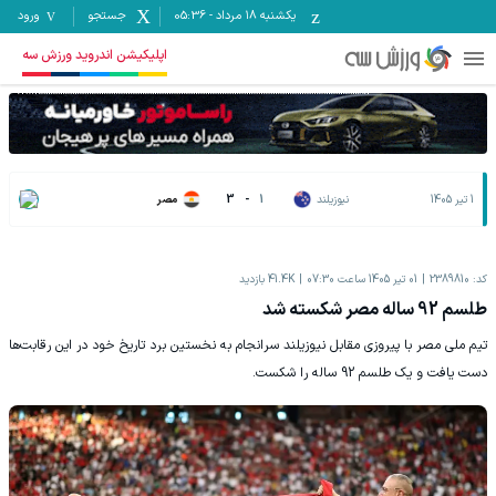
یکشنبه ۱۸ مرداد
-
05:36
جستجو
ورود
اپلیکیشن اندروید ورزش سه
1 تیر 1405
نیوزیلند
1
-
3
مصر
کد:
2389810
01 تیر 1405 ساعت 07:30
41.4K
بازدید
طلسم 92 ساله مصر شکسته شد
تیم ملی مصر با پیروزی مقابل نیوزیلند سرانجام به نخستین برد تاریخ خود در این رقابت‌ها
دست یافت و یک طلسم 92 ساله را شکست.