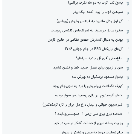
پاسخ تند اکرت به دو ماه نفرت پراکنی!
سپاهان ذوب را برد، آماده لیگ برتر
گل اول رئال مادرید به فرنتس واروش (ریواس)
ستاره سابق بارسلونا به لس‌آنجلس گلکسی پیوست
یونان به دنبال گسترش حضور نظامی در خلیج فارس
گل‌های بازیکنان PSG در جام جهانی 2026
حاج‌صفی آقای گل جدید سپاهان!
سردار آزمون برای فصل جدید خط و نشان کشید
پاسخ مسعود پزشکیان به ورزش سه
کریک نگذاشت پی‌اس‌جی با برد به سوپرجام برود
ادعای آلومینیوم: بر بازی پرسپولیس سوار بودیم
فدراسیون جهانی والیبال داغ دل ایران را تازه کرد(عکس)
خلاصه بازی پاری سن ژرمن 1 - منچستریونایتد 1
روایت رسانه عبری از دخالت آشکار ترامپ در کوبا
پیام تسلیت بارسا به مسی و تشکر از پدرش