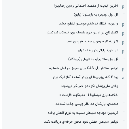
آخرین آپدیت از مقصد احتمالی رامین رضاییان!
گل اول اودینزه به بارسلونا (بایو)
والورده: انتظار نداشتم مورینیو اینطور باشد
اتفاق تلخ در اولین بازی یایسله روی نیمکت نیوکسل
آغاز به کار سرمربی جدید قهرمان آسیا
دو خرید پایانی در راه اصفهان
گل اول سلتاویگو به ناپولی (جوتگلا)
نیکفر: منتظر رأی CAS برای مجوز حرفه‌ای هستیم
برد ۲ گله برزیلی‌ها ایران در آستانه آغاز لیگ برتر
وقتی ملی‌پوشان تکواندو خبرنگار می‌شوند
خلاصه بازی بارسلونا 1 - ناتینگهام فارست 0
محمدی: بازیکنان مد نظر ویسی جذب شده‌اند
کریمیان: بودجه سپاهان نسبت به تورم کاهش یافته
نیکفر: سپاهان حقش نبود مجوز حرفه‌ای دریافت نکند