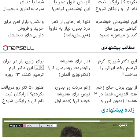
نکردی؟ | رایگان ثبت
افزایش طول عمر با
شما با دنیای
نام کن و رایگان شروع
این نوشیدنی گیاهی!
سرمایه‌گذاری دیجیتال
کن!
کلیک جهت خرید
این نوشیدنی خوشمزه
تنها راه رهایی از کمر
والکس: بازار امن برای
گیاهی چربی های
درد بدون نیاز به دارو!
خرید و فروش
کبدتو میشوره میبره
(◂پرسش‌نامه)
دارایی‌های دیجیتال
مطالب پیشنهادی
این دکتر شیرازی کرم
1بار برای همیشه
برای اولین بار در ایران
ترمیم زخم ایرانی را
زانودردت رودرمان کن!
🇮🇷 این دکتر کرم
ساخت!!!
(تکنولوژی آلمان)
ترمیم کننده 23 روزه
◂پرسشنامه▸
ساخت!
از بین بردن جای زخم
زانو دردت رو بدون
هنوز 50 تتر رو دریافت
های قدیمی، فقط در 3
قرص برای همیشه
نکردی؟ | رایگان ثبت
هفته!! (بدون لیزر و
خوب کن! (قدم اول،
نام کن و رایگان شروع
جراحی)
پرسش‌نامه)
کن!
زنده پیشنهادی