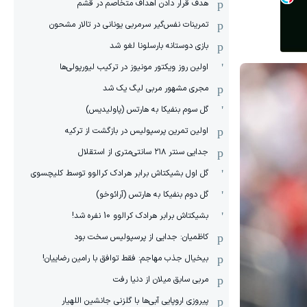
هدف قرار دادن اهداف متخاصم در قشم
‏تمرینات نفس‌گیر سرمربی یونانی در تالار مشحون
بازی دوستانه بارسلونا لغو شد
اولین روز ویکتور مونیوز در ترکیب لیورپولی‌ها
مجری مشهور مربی لیگ یک شد
گل سوم بنفیکا به هارتس (پاولیدیس)
اولین تمرین پرسپولیس در بازگشت از ترکیه
جدایی سنتر ۲۱۸ سانتی‌متری از استقلال
گل اول بشیکتاش برابر هرادک کرالوو توسط کلیچسوی
گل دوم بنفیکا به هارتس (آرائوخو)
بشیکتاش برابر هرادک کرالوو 10 نفره شد!
کاظمیان: جدایی از پرسپولیس سخت بود
بیخیال جذب مهاجم: فقط توافق با رامین رضاییان!
مربی سابق میلان از دنیا رفت
پیروزی اروپایی آبی‌ها با گلزنی جانشین اللهیار