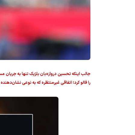
جالب اینکه تحسین دروازه‌بان بلژیک تنها به جریان مس
را فالو کرد؛ اتفاقی غیرمنتظره که به نوعی نشان‌دهنده 