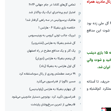
ئال مادرید همراه
تمامی گل‌های کانادا در جام جهانی 2026
امتیاز تیم پرماجرای لیگ یک واگذار شد
هافبک پرسپولیس در سه راهی گرفتار شد!
کنعانی که تاکنون 66 بازی با پیراهن ایران انجام داده و یکی از باسابقه‌ترین ملی‌پوشان محسوب می‌شود، پیش از مسابقه با بلژیک 6 گل ملی زده بود
خلاصه بازی بنفیکا 6 - هارتس 1
ا شوت این مدافع
تبریک جالب تونی کروس به وینیسیوس
گل ششم بنفیکا به هارتس (شلدروپ)
یک گلر و یک مدافع مطرح در راه اصفهان
حسین کنعانی که همیشه در ضربات ایستگاهی جلو می‌آید و باتوجه به قدرت سرزنی و چارچوب‌شناسی، شانس گلزنی دارد، در دقیقه 15 بازی دیشب
گل پنجم بنفیکا به هارتس (دوران)
ید و شوت والیِ
گل اول هارتس به بنفیکا (رناد)
ایران شد.
۹۹ درصد مطمئنم رودری از رئال سوءاستفاده کرد
حریف، تا آستانه
مسیر ناگویا از فدراسیون می‌گذرد
کرد کم‌اشتباه و
گل چهارم بنفیکا به هارتس (پاولیدیس)
فدراسیون تأیید کرد: بونوچی دستیار مانچینی می‌شود
قاب‌هایی از تمرین سرخ‌پوشان پایتخت