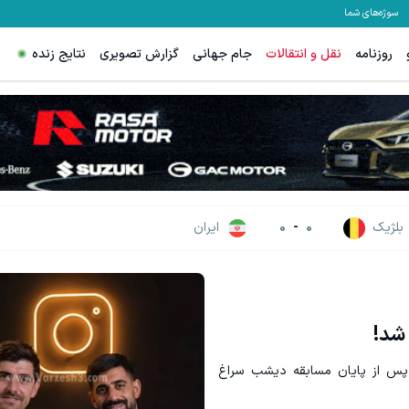
سوژه‌های شما
روزنامه
نقل و انتقالات
جام جهانی
گزارش تصویری
نتایج زنده
هنوز 50 تتر رو دریافت نکردی؟ | رایگان ثبت نام کن و رایگان شروع کن!
بچرخونش
دریافت 50 تتر !
بلژیک
0
-
0
ایران
 شد!
له پس از پایان مسابقه دیشب سراغ