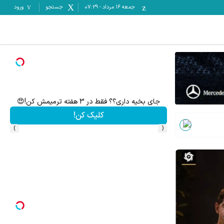
جمعه ۱۶ مرداد
-
07:29
جستجو
ورود
گردونه شانس ps5 جایزه میده 🔥
بچرخونش
›
‹