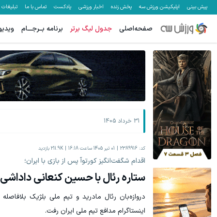
پیش بینی
اپلیکیشن ورزش سه
پخش زنده
اخبار ورزشی
پادکست
تماس با ما
تبلیغات
صفحه‌اصلی
جدول لیگ برتر
برنامه بــرجـــام
ویدیو
جای بخیه داری؟؟ فقط در 3 هفته ترمیمش کن!😍
از آیفون 17 و پلی استیشن 5 تا 1000 دلار جایزه ببر
کلیک کن!
31 خرداد 1405
کد:
2389916
01 تیر 1405 ساعت 16:18
211.9K
بازدید
اقدام شگفت‌انگیز کورتوآ پس از بازی با ایران؛
ستاره رئال با حسین کنعانی داداشی
دروازه‌بان رئال مادرید و تیم ملی بلژیک بلافاص
اینستاگرام مدافع تیم ملی ایران رفت.