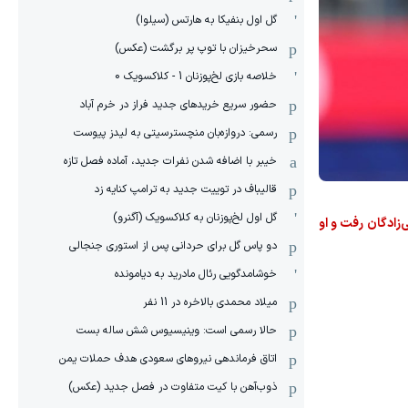
گل اول بنفیکا به هارتس (سیلوا)
سحرخیزان با توپ پر برگشت (عکس)
خلاصه بازی لخ‌پوزنان 1 - کلاکسویک 0
حضور سریع خریدهای جدید فراز در خرم آباد
رسمی: دروازه‌بان منچسترسیتی به لیدز پیوست
خیبر با اضافه شدن نفرات جدید، آماده فصل تازه
قالیباف در توییت جدید به ترامپ کنایه زد
گل اول لخ‌پوزنان به کلاکسویک (آگنرو)
‌زادگان رفت و او
دو پاس گل برای حردانی پس از استوری جنجالی
خوشامدگویی رئال مادرید به دیامونده
میلاد محمدی بالاخره در 11 نفر
حالا رسمی است: وینیسیوس شش ساله بست
اتاق فرماندهی نیروهای سعودی هدف حملات یمن
ذوب‌آهن با کیت متفاوت در فصل جدید (عکس)