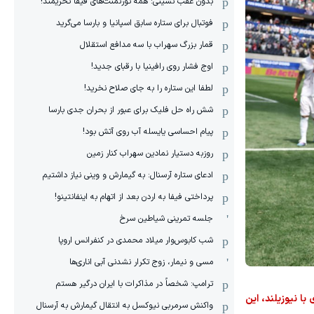
بدون عقب نشینی: همه تورنمنت‌های فیفا تحریمند!
فوتبال برای ستاره سابق اسپانیا و بارسا می‌گرید
قمار بزرگ سهراب با سه مدافع استقلال
اوج فشار روی رافینیا با رقبای جدید!
لطفا این ستاره را به جای صلاح نخرید!
شش راه حل فلیک برای عبور از بحران جدی بارسا
پیام احساسی یایسله آب روی آتش بود!
روزبه دستیار نمادین سهراب کنار زمین
ادعای ستاره آرسنال: به گیمارش و وینی نیاز داشتیم
پرداختی فیفا به اردن بعد از اتهام به اینفانتینو!
جلسه تمرینی شیاطین سرخ
شب کابوس‌وار میلاد محمدی در کنفرانس اروپا
مسی و نیمار، زوج تکرار نشدنی آبی اناری‌ها
ترامپ: شخصاً در مذاکرات با ایران درگیر هستم
ا نیوزیلند، این
واکنش سرمربی نیوکسل به انتقال گیمارش به آرسنال