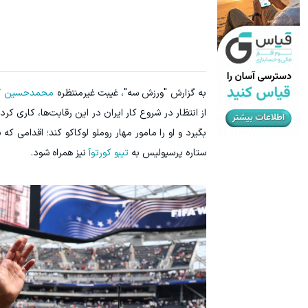
۱ میلیارد اعتبار خرید طلا | بدون ضامن و چک
نوکیا 105 رجیسترشده؛ ساده، بادوام و اقتصادی
کلیک کن!
به گزارش "ورزش سه"، غیبت غیرمنتظره
محمدحسین کنع
از انتظار در شروع کار ایران در این رقابت‌ها، کاری کر
بگیرد و او را مامور مهار روملو لوکاکو کند؛ اقدامی 
ستاره پرسپولیس به
تیبو کورتوآ
نیز همراه شود.