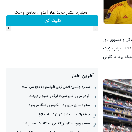
ماشین سمند و دنا گذاشتی برای فروش ؟ اینجا سریع و راح
ثبت خودرو ✅
›
‹
ر جام جهانی 2026، دریافت دو گل و تساوی دور
ذشته برابر بلژیک
دیک بود با گلزنی
آخرین اخبار
ستاره چلسی: آمدن ژابی آلونسو به نفع من است
فرعباسی با کلین‌شیت لیگ را شروع می‌کند
ستاره سابق برزیل در انگلیس باشگاه می‌خرد
پیشنهاد جالب شهردار ترک به صلاح
مسیر ورود ستاره آرژانتینی به اتلتیکو هموار شد