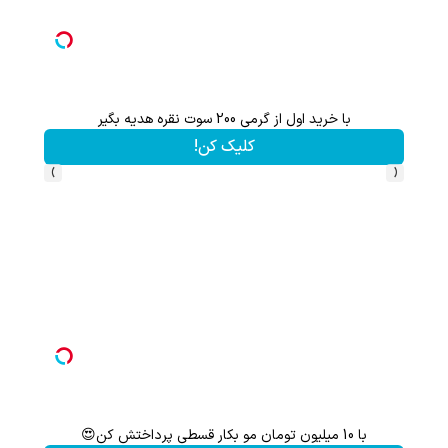
با خرید اول از گرمی 200 سوت نقره هدیه بگیر
کلیک کن!
›
‹
با 10 میلیون تومان مو بکار قسطی پرداختش کن😍