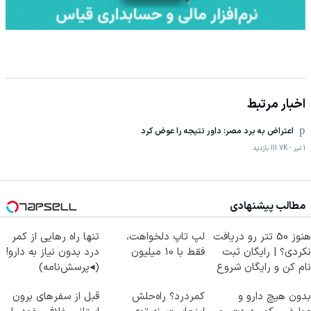
اخبار مرتبط
اعتراض به برد مصر: داور نتیجه را عوض کرد
1 تیر
-
111.7K
بازدید
مطالب پیشنهادی
هنوز 50 تتر رو دریافت
لپ تاپ دلخواهت،
تنها راه رهایی از کمر
نکردی؟ | رایگان ثبت
فقط با 10 میلیون
درد بدون نیاز به دارو!
نام کن و رایگان شروع
(◂پرسش‌نامه)
کن!
بدون هیچ دارو و
کمردرد؟ راه‌حلش
قبل از سفرهای برون