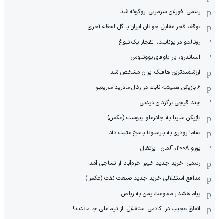
رسمی: فورلان سرمربی اروگوئه شد
توقف فجر مقابل جوانان ایران با گل لحظه آخری
رونالدو در یونایتد، انفجار یک نبوغ
الساندرو، یار باوفای یوونتوس
ارزشمندترین هافبک ایران مشخص شد
6 بازیکن همیشه ثابت در رئال مادرید مورینیو
چند قیچی برگردان دیدنی
بازیکن سایپا به چادرملو پیوست (عکس)
تمام! رودری به بارسلونا پاسخ مثبت داد
یورو 2008، آلمان - پرتغال
رسمی: خرید جدید خیبر خرم‌آباد از نساجی آمد
مدافع استقلالی خرید جدید صنعت نفت (عکس)
پیام هشدار مقاومت یمن به ریاض
اتفاق عجیب در آکادمی استقلال: از تیم ملی جا ماندند!