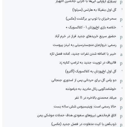
پیروزی اروپایی آبی‌ها با گلزنی جانشین اللهیار
گل اول بنفیکا به هارتس (سیلوا)
سحرخیزان با توپ پر برگشت (عکس)
خلاصه بازی لخ‌پوزنان 1 - کلاکسویک 0
حضور سریع خریدهای جدید فراز در خرم آباد
رسمی: دروازه‌بان منچسترسیتی به لیدز پیوست
خیبر با اضافه شدن نفرات جدید، آماده فصل تازه
قالیباف در توییت جدید به ترامپ کنایه زد
گل اول لخ‌پوزنان به کلاکسویک (آگنرو)
دو پاس گل برای حردانی پس از استوری جنجالی
خوشامدگویی رئال مادرید به دیامونده
میلاد محمدی بالاخره در 11 نفر
حالا رسمی است: وینیسیوس شش ساله بست
اتاق فرماندهی نیروهای سعودی هدف حملات موشکی یمن
ذوب‌آهن با کیت متفاوت در فصل جدید (عکس)