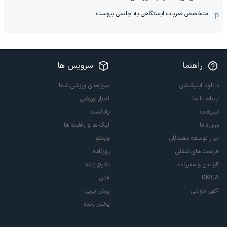
متخصص ضربات ایستگاهی به چلسی پیوست
راهنما
سرویس ها
دانلود اپلیکیشن
سوژه‌های ورزشی شما
ارتباط با ما
اخبار ورزشی
تبلیغات
پادکست
درباره ما
لیگ ها و رقابت ها
ابزار توسعه دهندگان
ویدئو
فرصت های شغلی
روزنامه
قوانین و مقررات
نتایج زنده
DMCA
آنتن
آگهی دولتی
پیش بینی
پخش زنده