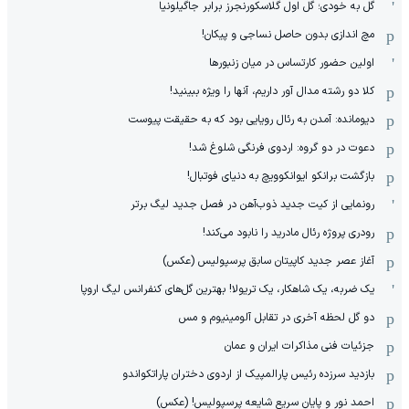
گل به خودی؛ گل اول گلاسکورنجرز برابر جاگیلونیا
مچ اندازی بدون حاصل نساجی و پیکان!
اولین حضور کارتساس در میان زنبورها
کلا دو‌ رشته مدال آور داریم، آنها را ویژه ببینید!
دیومانده: آمدن به رئال رویایی بود که به حقیقت پیوست
دعوت در دو گروه: اردوی فرنگی شلوغ شد!
بازگشت برانکو ایوانکوویچ به دنیای فوتبال!
رونمایی از کیت جدید ذوب‌آهن در فصل جدید لیگ برتر
رودری پروژه رئال مادرید را نابود می‌کند!
آغاز عصر جدید کاپیتان سابق پرسپولیس (عکس)
یک ضربه، یک شاهکار، یک تریولا! بهترین گل‌های کنفرانس لیگ اروپا
دو گل لحظه آخری در تقابل آلومینیوم و مس
جزئیات فنی مذاکرات ایران و عمان
بازدید سرزده رئیس پارالمپیک از اردوی دختران پاراتکواندو
احمد نور و پایان سریع شایعه پرسپولیس! (عکس)