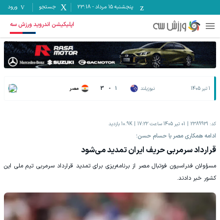
پنجشنبه ۱۵ مرداد
-
23:18
جستجو
ورود
اپلیکیشن اندروید ورزش سه
1 تیر 1405
نیوزیلند
1
-
3
مصر
کد:
2389931
01 تیر 1405 ساعت 17:22
10.9K
بازدید
ادامه همکاری مصر با حسام حسن؛
قرارداد سرمربی حریف ایران تمدید می‌شود
مسؤولان فدراسیون فوتبال مصر از برنامه‌ریزی برای تمدید قرارداد سرمربی تیم ملی این
کشور خبر دادند.