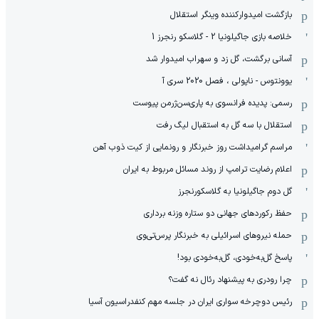
بازگشت امیدوارکننده وینگر استقلال
خلاصه بازی جاگیلونیا 2 - گلاسکو رنجرز 1
آسانی برگشت، گل زد و سهراب امیدوار شد
یوونتوس - ناپولی ، فصل 2020 سری آ
رسمی: پدیده فرانسوی به پاری‌سن‌ژرمن پیوست
استقلال با سه گل به استقبال لیگ رفت
مراسم گرامیداشت روز خبرنگار و رونمایی از کیت ذوب آهن
اعلام رضایت ترامپ از روند مسائل مربوط به ایران
گل دوم جاگیلونیا به گلاسکورنجرز
حفظ رکوردهای جهانی دو ستاره وزنه برداری
حمله نیروهای اسرائیلی به خبرنگار پرس‌تی‌وی
پاسخ گل‌به‌خودی، گل‌به‌خودی بود!
چرا رودری به پیشنهاد رئال نه گفت؟
رئیس دوچرخه سواری ایران در جلسه مهم کنفدراسیون آسیا