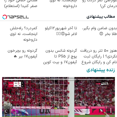
عوارضی کمر دردت رو
اینجاست، نه توی
استانی خلافی خود را
درمان کن!
داروخونه
صفر کنید! (استعلام)
(پرسش‌نامه)
مطالب پیشنهادی
بدون ضامن وام بگیر،
تا آخر شهریور12کیلو
کمردرد؟ راه‌حلش
طلا بخر 😍
لاغر شو😍👌🏻
اینجاست، نه توی
داروخونه
هنوز 50 تتر رو دریافت
گردونه شانس بدون
گردونه رو بچرخون
نکردی؟ | رایگان ثبت
پوچ از PS5 تا
آیفون17 ببر 🔥
نام کن و رایگان شروع
آیفون17 و بیت کوین
کن!
🔥
زنده پیشنهادی