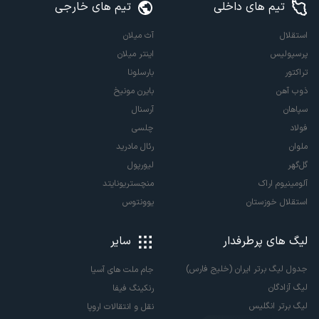
تیم های داخلی
تیم های خارجی
استقلال
آث میلان
پرسپولیس
اینتر میلان
تراکتور
بارسلونا
ذوب آهن
بایرن مونیخ
سپاهان
آرسنال
فولاد
چلسی
ملوان
رئال مادرید
گل‌گهر
لیورپول
آلومینیوم اراک
منچستریونایتد
استقلال خوزستان
یوونتوس
لیگ های پرطرفدار
سایر
جدول لیگ برتر ایران (خلیج فارس)
جام ملت های آسیا
لیگ آزادگان
رنکینگ فیفا
لیگ برتر انگلیس
نقل و انتقالات اروپا