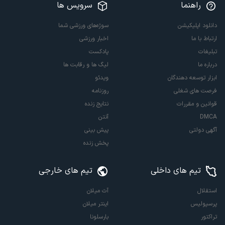
راهنما
سرویس ها
دانلود اپلیکیشن
سوژه‌های ورزشی شما
ارتباط با ما
اخبار ورزشی
تبلیغات
پادکست
درباره ما
لیگ ها و رقابت ها
ابزار توسعه دهندگان
ویدئو
فرصت های شغلی
روزنامه
قوانین و مقررات
نتایج زنده
DMCA
آنتن
آگهی دولتی
پیش بینی
پخش زنده
تیم های داخلی
تیم های خارجی
استقلال
آث میلان
پرسپولیس
اینتر میلان
تراکتور
بارسلونا