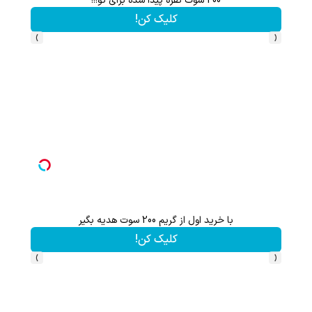
و رویش مجدد ریشه مو👇
200 سوت نقره پیدا شده برای تو!!!
کلیک کن!
›
‹
با خرید اول از گریم 200 سوت هدیه بگیر
کلیک کن!
›
‹