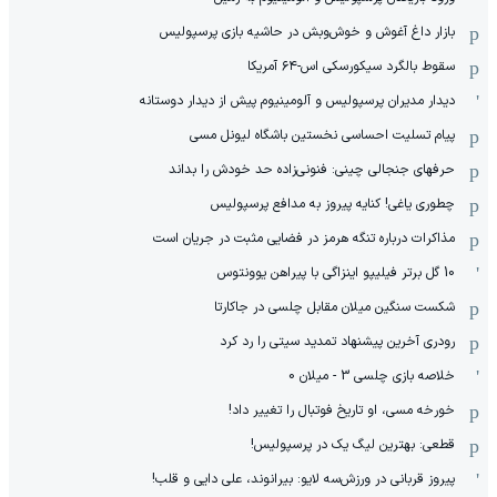
بازار داغ آغوش و خوش‌و‌بش در حاشیه بازی پرسپولیس
سقوط بالگرد سیکورسکی اس-۶۴ آمریکا
دیدار مدیران پرسپولیس و آلومینیوم پیش از دیدار دوستانه
پیام تسلیت احساسی نخستین باشگاه لیونل مسی
حرفهای جنجالی چینی: فنونی‌زاده حد خودش را بداند
چطوری یاغی! کنایه پیروز به مدافع پرسپولیس
مذاکرات درباره تنگه هرمز در فضایی مثبت در جریان است
10 گل برتر فیلیپو اینزاگی با پیراهن یوونتوس
شکست سنگین میلان مقابل چلسی در جاکارتا
رودری آخرین پیشنهاد تمدید سیتی را رد کرد
خلاصه بازی چلسی 3 - میلان 0
خورخه مسی، او تاریخ فوتبال را تغییر داد!
قطعی: بهترین لیگ یک در پرسپولیس!
پیروز قربانی در ورزش‌سه لایو: بیرانوند، علی دایی و قلب!