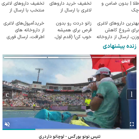
طلا | بدون ضامن و
تخفیف خرید داروهای
تخفیف داروهای لاغری
چک
لاغری با ارسال از
منتخب با ارسال از
داروخانه و پک یخ!
داروخانه نزدیکت
بهترین داروهای لاغری
زانو دردت رو بدون
خریدآمپول‌های لاغری
برای شروع کاهش
قرص برای همیشه
از داروخانه های
وزن، ارسال از داروخانه
خوب کن! (قدم اول،
اطرافت، ارسال فوری
های نزدیکت!
پرسش‌نامه)
همراه با پک یخ!
زنده پیشنهادی
تنیس نونو بورگس - لوچانو داردری