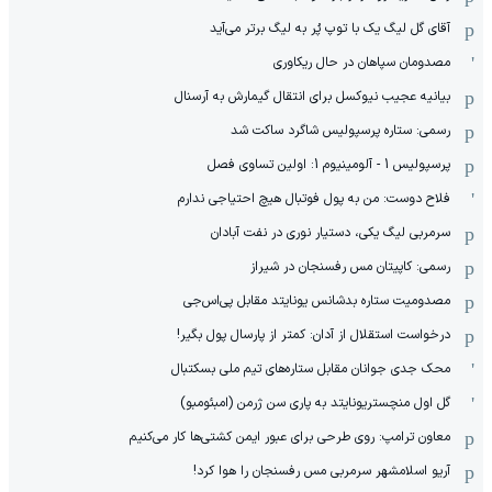
آقای گل لیگ یک با توپ پُر به لیگ برتر می‌آید
مصدومان سپاهان در حال ریکاوری
بیانیه عجیب نیوکسل برای انتقال گیمارش به آرسنال
رسمی: ستاره پرسپولیس شاگرد ساکت شد
پرسپولیس 1 - آلومینیوم 1: اولین تساوی فصل
فلاح دوست: من به پول فوتبال هیچ احتیاجی ندارم
سرمربی لیگ یکی، دستیار نوری در نفت آبادان
رسمی: کاپیتان مس رفسنجان در شیراز
مصدومیت ستاره بدشانس یونایتد مقابل پی‌اس‌جی
درخواست استقلال از آدان: کمتر از پارسال پول بگیر!
محک جدی ‌جوانان مقابل ستاره‌های تیم ملی بسکتبال
گل اول منچستریونایتد به پاری سن ژرمن (امبئومبو)
معاون ترامپ: روی طرحی برای عبور ایمن کشتی‌ها کار می‌کنیم
آریو اسلامشهر سرمربی مس رفسنجان را هوا کرد!