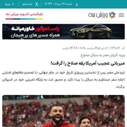
شنبه ۱۷ مرداد
-
21:49
جستجو
ورود
اپلیکیشن اندروید ورزش سه
کد:
2390116
02 تیر 1405 ساعت 11:40
24.6K
بازدید
ورود کاروان مصر به سیاتل ممنوع
میربانی عجیب آمریکا یقه صلاح را گرفت!
تیم ملی مصر پس از نخستین پیروزی تاریخ خود در جام جهانی، با تصمیم مقام‌های امنیتی
اجازه سفر مستقیم به سیاتل را پیدا نکرد و مجبور شد به پایگاه تمرینی خود در اسپوکن
برگردد.