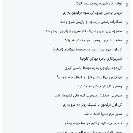
اولین گل خورده پرسپولیسِ تارتار
بریس یاسین آیاری، گل سوم برایتون به رم
مذاکرات رسمی بارسلونا و پاریس شروع شد
معجزه پول: چین شریک فدراسیون جهانی والیبال شد
مشت علیپور، پرسپولیس یک نیمه برتر!
گل اول پاری سن ژرمن به منچستریونایتد (امبایه)
شیرین‌کاری بامزه یورگن کلوپ!
گل دوم برایتون به رم توسط یاسین آیاری
ویدیوی وایرال یامال قبل از فینال جام جهانی!
رسمی: کاپیتان پیکان تمدید کرد
سرمربی استقلال سرمربی تیم ملی کشورش شد
گل اول برایتون با شلیک روتر به دروازه رم
مدیر تیم سایپا انتخاب شد
ترکیب پرستاره تراکتور در استادیوم یادگار
ورود بازیکنان پرسپولیس و آلومینیوم به زمین