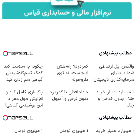
مطالب پیشنهادی
والکس: پل ارتباطی
کمردرد؟ راه‌حلش
چگونه به سلامت کبد
شما با دنیای
اینجاست، نه توی
کمک کنیم؟نوشیدنی
سرمایه‌گذاری دیجیتال
داروخونه
گیاهی سم زدای کبد
۱ میلیارد اعتبار خرید
خداحافظی با کمردرد،
پاکسازی کامل کبد و
طلا | بدون ضامن و
بدون قرص و آمپول
افزایش طول عمر با
چک
این نوشیدنی گیاهی!
کلیک جهت خرید
مطالب پیشنهادی
۱ میلیارد اعتبار خرید
1 میلیون تومان
۱ میلیون تومان