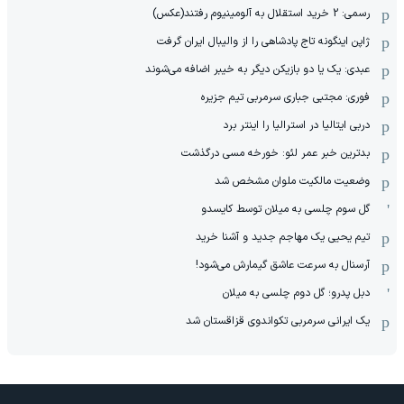
رسمی: 2 خرید استقلال به آلومینیوم رفتند(عکس)
ژاپن اینگونه تاج پادشاهی را از والیبال ایران گرفت
عبدی: یک یا دو بازیکن دیگر به خیبر اضافه می‌شوند
فوری: مجتبی جباری سرمربی تیم جزیره
دربی ایتالیا در استرالیا را اینتر برد
بدترین خبر عمر لئو: خورخه مسی درگذشت
وضعیت مالکیت ملوان مشخص شد
گل سوم چلسی به میلان توسط کایسدو
تیم یحیی یک مهاجم جدید و آشنا خرید
آرسنال به سرعت عاشق گیمارش می‌شود!
دبل پدرو؛ گل دوم چلسی به میلان
یک ایرانی سرمربی تکواندوی قزاقستان شد