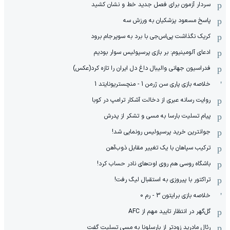
سردار آزمون برای فصل جدید خط و نشان کشید
پاسخ مسعود پزشکیان به ورزش سه
کریک نگذاشت پی‌اس‌جی با برد به سوپرجام برود
ادعای آلومینیوم: بر بازی پرسپولیس سوار بودیم
فدراسیون جهانی والیبال داغ دل ایران را تازه کرد(عکس)
خلاصه بازی پاری سن ژرمن 1 - منچستریونایتد 1
روایت رسانه عبری از دخالت آشکار ترامپ در کوبا
پیام تسلیت بارسا به مسی و تشکر از پدرش
جوانترین خرید پرسپولیس رونمایی شد!
ترکیب سپاهان با یک تغییر مقابل ذوب‌آهن
باشگاه روسی هم روی اوت‌های نادر حساب کرد!
تراکتور با پیروزی به استقبال لیگ رفت!
خلاصه بازی برایتون 3 - رم 0
گل‌گهر در انتظار تایید مهم از ‌AFC
رئال مادرید زودتر از بارسلونا به مسی تسلیت گفت