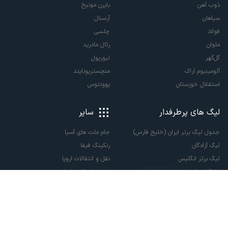
ذوب آهن
بایرن مونیخ
سپاهان
آرسنال
فولاد
چلسی
ملوان
رئال مادرید
گل‌گهر
لیورپول
آلومینیوم اراک
منچستریونایتد
استقلال خوزستان
یوونتوس
لیگ های پرطرفدار
سایر
جدول لیگ برتر ایران (خلیج فارس)
جام ملت های آسیا
لیگ آزادگان
رنکینگ فیفا
لیگ برتر انگلیس
نقل و انتقالات اروپا
لالیگا اسپانیا
نقل و انتقالات ایران
سری آ ایتالیا
پاری سن ژرمن
لیگ قهرمانان اروپا
لیگ نخبگان آسیا
لیگ قهرمانان آسیا دو