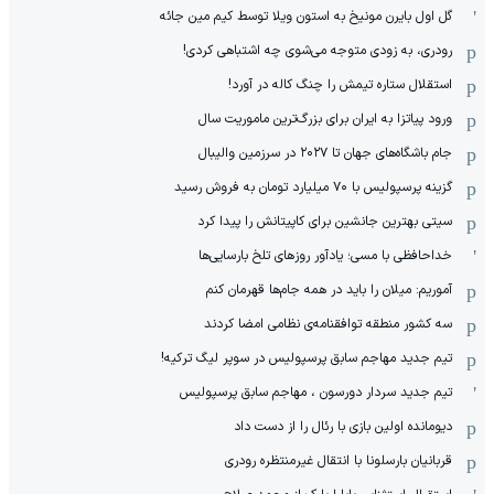
گل اول بایرن مونیخ به استون ویلا توسط کیم مین جائه
رودری، به زودی متوجه می‌شوی چه اشتباهی کردی!
استقلال ستاره تیمش را چنگ کاله در آورد!
ورود پیاتزا به ایران برای بزرگ‌ترین ماموریت سال
جام باشگاه‌های جهان تا ۲۰۲۷ در سرزمین والیبال
گزینه پرسپولیس با ۷۰ میلیارد تومان به فروش رسید
سیتی بهترین جانشین برای کاپیتانش را پیدا کرد
خداحافظی با مسی؛ یادآور روزهای تلخ بارسایی‌ها
آموریم: میلان را باید در همه جام‌ها قهرمان کنم
سه کشور منطقه توافقنامه‌ی نظامی امضا کردند
تیم جدید مهاجم سابق پرسپولیس در سوپر لیگ ترکیه!
تیم جدید سردار دورسون ، مهاجم سابق پرسپولیس
دیومانده اولین بازی با رئال را از دست داد
قربانیان بارسلونا با انتقال غیرمنتظره رودری