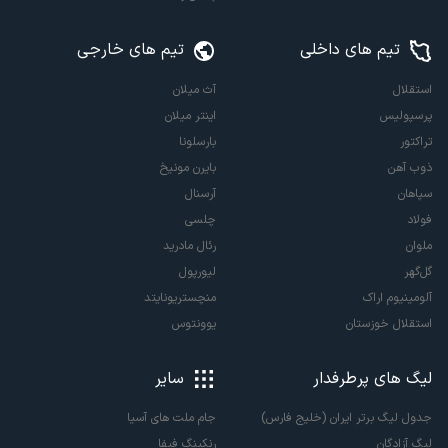
تیم های داخلی
تیم های خارجی
استقلال
آث میلان
پرسپولیس
اینتر میلان
تراکتور
بارسلونا
ذوب آهن
بایرن مونیخ
سپاهان
آرسنال
فولاد
چلسی
ملوان
رئال مادرید
گل‌گهر
لیورپول
آلومینیوم اراک
منچستریونایتد
استقلال خوزستان
یوونتوس
لیگ های پرطرفدار
سایر
جدول لیگ برتر ایران (خلیج فارس)
جام ملت های آسیا
لیگ آزادگان
رنکینگ فیفا