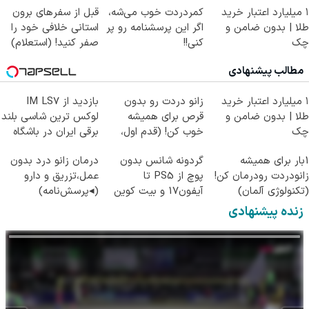
۱ میلیارد اعتبار خرید
کمردردت خوب می‌شه،
قبل از سفرهای برون
طلا | بدون ضامن و
اگر این پرسشنامه رو پر
استانی خلافی خود را
چک
کنی!!
صفر کنید! (استعلام)
مطالب پیشنهادی
۱ میلیارد اعتبار خرید
زانو دردت رو بدون
بازدید از IM LS7
طلا | بدون ضامن و
قرص برای همیشه
لوکس ترین شاسی بلند
چک
خوب کن! (قدم اول،
برقی ایران در باشگاه
پرسش‌نامه)
انقلاب
1بار برای همیشه
گردونه شانس بدون
درمان زانو درد بدون
زانودردت رودرمان کن!
پوچ از PS5 تا
عمل،تزریق و دارو
(تکنولوژی آلمان)
آیفون17 و بیت کوین
(◂پرسش‌نامه)
◂پرسشنامه▸
🔥
زنده پیشنهادی