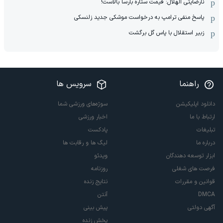
نارضایتی الهلال: قیمت ستاره بارسا بالاست!
پاسخ منفی ترامپ به درخواست موشکی جدید زلنسکی
زبیر استقلال با پاس گل برگشت
راهنما
سرویس ها
دانلود اپلیکیشن
سوژه‌های ورزشی شما
ارتباط با ما
اخبار ورزشی
تبلیغات
پادکست
درباره ما
لیگ ها و رقابت ها
ابزار توسعه دهندگان
ویدئو
فرصت های شغلی
روزنامه
قوانین و مقررات
نتایج زنده
DMCA
آنتن
آگهی دولتی
پیش بینی
پخش زنده