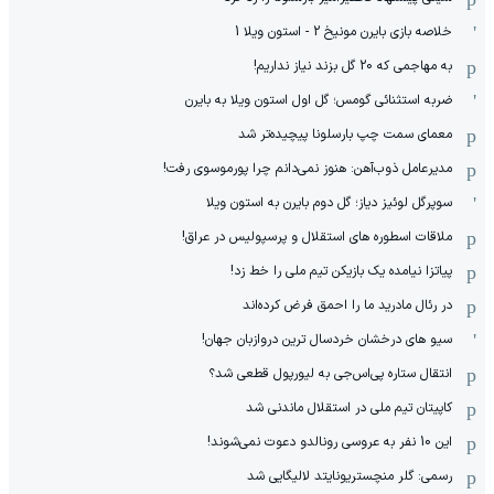
خلاصه بازی بایرن مونیخ 2 - استون ویلا 1
به مهاجمی که 20 گل بزند نیاز نداریم!
ضربه استثنائی گومس؛ گل اول استون ویلا به بایرن
معمای سمت چپ بارسلونا پیچیده‌تر شد
مدیرعامل ذوب‌آهن: هنوز نمی‌دانم چرا پورموسوی رفت!
سوپرگل لوئیز دیاز؛ گل دوم بایرن به استون ویلا
ملاقات اسطوره های استقلال و پرسپولیس در عراق!
پیاتزا نیامده یک بازیکن تیم ملی را خط زد!
در رئال مادرید ما را احمق فرض کرده‌اند
سیو های درخشان خردسال ترین دروازبان جهان!
انتقال ستاره پی‌اس‌جی به لیورپول قطعی شد؟
کاپیتان تیم ملی در استقلال ماندنی شد
این 10 نفر به عروسی رونالدو دعوت نمی‌شوند!
رسمی: گلر منچستریونایتد لالیگایی شد