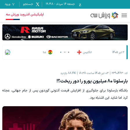
جمعه ۱۶ مرداد
-
19:48
جستجو
ورود
اپلیکیشن اندروید ورزش سه
2 تیر 1405
انگلیس
0
-
0
غنا
کد:
2390463
03 تیر 1405 ساعت 18:38
88.4K
بازدید
بارسلونا 80 میلیون یورو را دور ریخت؟!
باشگاه بارسلونا برای جلوگیری از افزایش قیمت آنتونی گوردون پس از جام جهانی، عجله
کرد اما شاید این اشتباه بود.