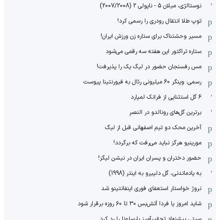
نوستالژی، میلان 5 - ناپولی 2 (2007/2008)
توپ طلا انتقال رودری را رسمی کرد!
مسیر وحشتناک برای ستاره زن ورزش ایران!
ستاره تراکتور این هفته سه رقمی می‌شود
مس رفسنجان حضور در لیگ یک را پذیرفت!
رسمی: وینگر 60 میلیونی رئال به فیورنتینا پیوست
6 گل استثنایی از فرانک لمپارد
برترین گل‌های رونالدو در النصر
آخرین محک دو تیم اصفهانی قبل از لیگ
مورینیو هرگز نباید می‌رفت که برگردد!
حضور دختران و پسران ایران در نیشن لیگز!
به یادماندنی، گل دلپیرو به اینتر (1998)
نروژ خواستار استعفای فوری اینفانتینو شد
شاید امروز یا فردا آتش‌بس ۳۰ تا ۶۰ روزه برقرار شود
سیتی پیشنهاد تحقیرآمیز بارسلونا را رد کرد