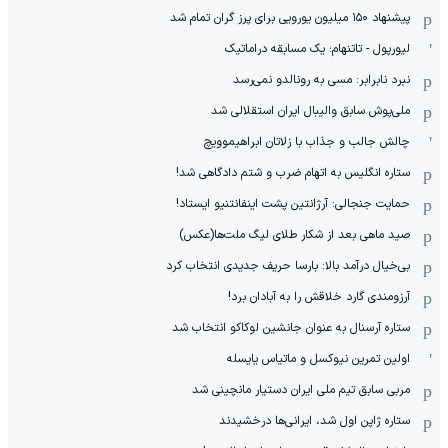
پیشنهاد ۱۵۰ میلیون یورویی برای پرز گران تمام شد
لیورپول - تاتنهام؛ یک مسابقه دراماتیک
نبرد نابرابر: مسی به رونالدو نمی‌رسد
ملی‌پوش سابق والیبال ایران استقلالی شد
چالش جالب و جذاب با زلاتان ابراهیموویچ
ستاره انگلیس به اتهام ضرب و شتم دادگاهی شد!
حمایت جنجالی: آرژانتین پشت اینفانتنیو ایستاد!
صید ماهی بعد از شکار طلای لیگ ملت‌ها(عکس)
بی‌خیال درآمد بالا: بارسا حریف جدیدی انتخاب کرد
آرزومندی گارد خلاقش را به آبادان برد!
ستاره آرسنال به عنوان جانشین لوکاکو انتخاب شد
اولین تمرین نیوکسل و ماتیاس یایسله
مربی سابق تیم ملی ایران دستیار مانچینی شد
ستاره ژاپن اول شد، ایرانی‌ها درخشیدند