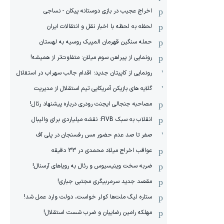
اخراج عجیب در بازی دوستانه پیکان - نساجی
لحظه به لحظه با اخبار نقل و انتقالات ایران
حمله سنگین قهرمان المپیک روسیه به لهستان
رونمایی از پیراهن سوم میلان: متفاوت‌تر از همیشه!
رونمایی از کاپیتان جدید؛ اقدام جالب سهراب در استقلال
گلایه های بازیکن آمریکایی تیم استقلال از مدیریت
مصاحبه جنجالی ایجنت رودری درباره پیشنهاد رئال!
انقلاب به سبک FIVB: نقشه میلیاردی برای والیبال
صفر تا صد عدم حضور مس رفسنجان در پلی آف
عواقب اخراج میلاد محمدی در 33 دقیقه
ضربه سخت وینیسیوس و رئال به رویاهای آرسنال!
مقصد جدید سرمربیگری مجتبی جباری!
ستاره لیگ ملت‌ها کولر خواست، دولت وارد عمل شد!
مهلکه رامین رضاییان و ضرب شست استقلال!