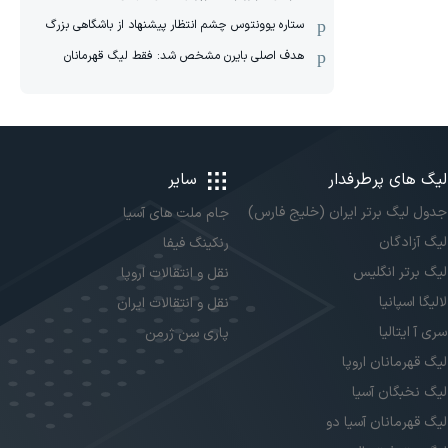
ستاره یوونتوس چشم انتظار پیشنهاد از باشگاهی بزرگ
هدف اصلی بایرن مشخص شد: فقط لیگ قهرمانان
لیگ های پرطرفدار
سایر
جدول لیگ برتر ایران (خلیج فارس)
جام ملت های آسیا
لیگ آزادگان
رنکینگ فیفا
لیگ برتر انگلیس
نقل و انتقالات اروپا
لالیگا اسپانیا
نقل و انتقالات ایران
سری آ ایتالیا
پاری سن ژرمن
لیگ قهرمانان اروپا
لیگ نخبگان آسیا
لیگ قهرمانان آسیا دو