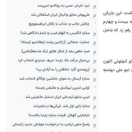
نبرد نابرابر: مسی به رونالدو نمی‌رسد
اشت. این بازیکن
ملی‌پوش سابق والیبال ایران استقلالی شد
به بیست و چهارم
چالش جالب و جذاب با زلاتان ابراهیموویچ
رقم زد که شامل
ستاره انگلیس به اتهام ضرب و شتم دادگاهی شد!
حمایت جنجالی: آرژانتین پشت اینفانتنیو ایستاد!
صید ماهی بعد از شکار طلای لیگ ملت‌ها(عکس)
بی‌خیال درآمد بالا: بارسا حریف جدیدی انتخاب کرد
و آنچلوتی اکنون
 تیم ملی دوشنبه
آرزومندی گارد خلاقش را به آبادان برد!
ستاره آرسنال به عنوان جانشین لوکاکو انتخاب شد
اولین تمرین نیوکسل و ماتیاس یایسله
مربی سابق تیم ملی ایران دستیار مانچینی شد
ستاره ژاپن اول شد، ایرانی‌ها درخشیدند
نارضایتی الهلال: قیمت ستاره بارسا بالاست!
پاسخ منفی ترامپ به درخواست موشکی جدید زلنسکی