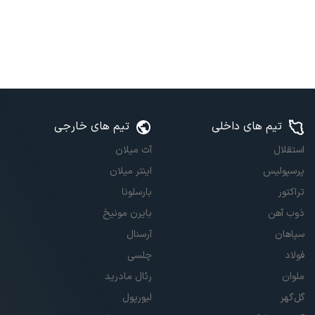
تیم های داخلی
تیم های خارجی
استقلال
آث میلان
پرسپولیس
اینتر میلان
تراکتور
بارسلونا
ذوب آهن
بایرن مونیخ
سپاهان
آرسنال
فولاد
چلسی
ملوان
رئال مادرید
گل‌گهر
لیورپول