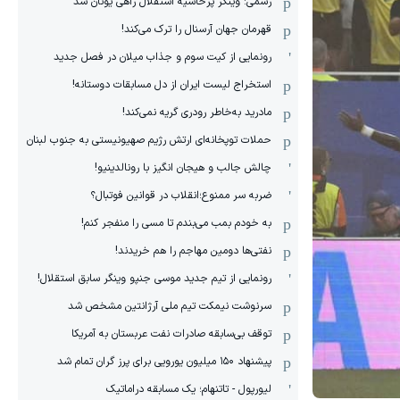
رسمی: وینگر پرحاشیه استقلال راهی یونان شد
قهرمان جهان آرسنال را ترک می‌کند!
رونمایی از کیت سوم و جذاب میلان در فصل جدید
استخراج لیست ایران از دل مسابقات دوستانه!
مادرید به‌خاطر رودری گریه نمی‌کند!
حملات توپخانه‌ای ارتش رژیم صهیونیستی به جنوب لبنان
چالش جالب و هیجان انگیز با رونالدینیو!
ضربه سر ممنوع؛انقلاب در قوانین فوتبال؟
به خودم بمب می‌بندم تا مسی را منفجر کنم!
نفتی‌ها دومین مهاجم را هم خریدند!
رونمایی از تیم جدید موسی جنپو وینگر سابق استقلال!
سرنوشت نیمکت تیم ملی آرژانتین مشخص شد
توقف بی‌سابقه صادرات نفت عربستان به آمریکا
پیشنهاد ۱۵۰ میلیون یورویی برای پرز گران تمام شد
لیورپول - تاتنهام؛ یک مسابقه دراماتیک