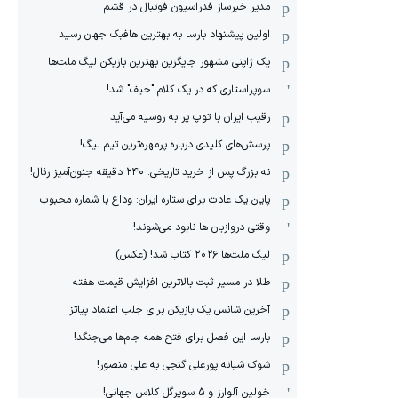
مدیر خبرساز فدراسیون فوتبال در قشم
اولین پیشنهاد بارسا به بهترین هافبک جهان رسید
یک ژاپنی مشهور جایگزین بهترین بازیکن لیگ ملت‌ها
سوپراستاری که در یک کلام "حیف" شد!
رقیب ایران با توپ پر به روسیه می‌آید
پرسش‌های کلیدی درباره پرمهره‌ترین تیم لیگ!
نه بزرگ پس از خرید تاریخی: ۲۴۰ دقیقه جنون‌آمیز رئال!
پایان یک عادت برای ستاره ایران: وداع با شماره محبوب
وقتی دروازبان ها نابود می‌شوند!
لیگ ملت‌ها ٢٠٢۶ کتاب شد! (عکس)
طلا در مسیر ثبت بالاترین افزایش قیمت هفته
آخرین شانس یک بازیکن برای جلب اعتماد پیاتزا
بارسا این فصل برای فتح همه جام‌ها می‌جنگد!
شوک شبانه پورعلی گنجی به علی منصور!
خولین آلوارز و 5 سوپرگل کلاس جهانی!