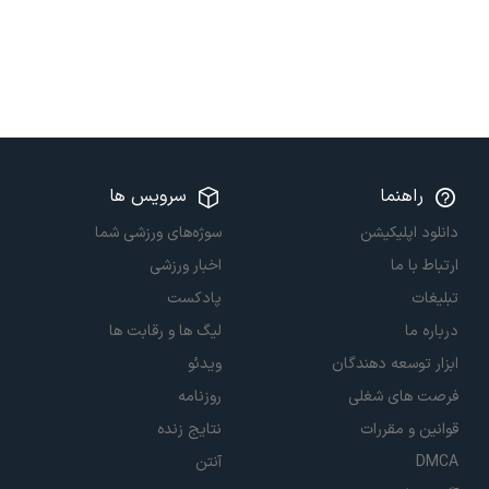
راهنما
سرویس ها
دانلود اپلیکیشن
سوژه‌های ورزشی شما
ارتباط با ما
اخبار ورزشی
تبلیغات
پادکست
درباره ما
لیگ ها و رقابت ها
ابزار توسعه دهندگان
ویدئو
فرصت های شغلی
روزنامه
قوانین و مقررات
نتایج زنده
DMCA
آنتن