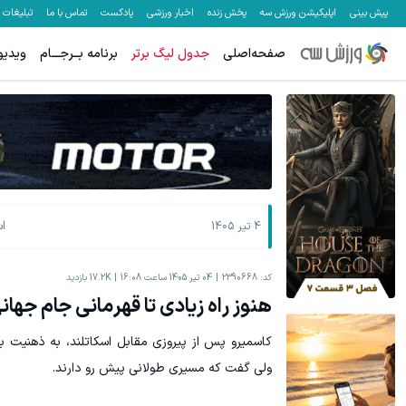
پیش بینی
اپلیکیشن ورزش سه
پخش زنده
اخبار ورزشی
پادکست
تماس با ما
تبلیغات
صفحه‌اصلی
جدول لیگ برتر
برنامه بــرجـــام
ویدیو
ا
4 تیر 1405
کد:
2390668
04 تیر 1405 ساعت 16:08
17.2K
بازدید
هنوز راه زیادی تا قهرمانی جام جهان
کاسمیرو پس از پیروزی مقابل اسکاتلند، به ذهنیت بر
ولی گفت که مسیری طولانی پیش رو دارند.