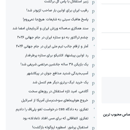
زبیر استقلال با پاس گل برگشت
رقیب ایران برای اولین بار صاحب لژیونر شد!
پاسخ هافبک سیتی به شایعات: هیچ‌جا نمی‌روم!
سند همکاری سه‌ساله‌ ‌ورزش ایران و آذربایجان امضا شد
چشم تراکتور به دو ستاره ایران در جام جهانی ۲۰۲۶
آمار و ارقام جالب تیم ملی ایران در جام جهانی 2026
رد اولین پیشنهاد اتلتیکو برای ستاره پرطرفدار
یک بازیکن ۳۸ ساله جانشین مرتضی شریفی شد!
آسیب‌دیدگی شدید مدافع جوان در پیکانشهر
یک خرید لیگ برتری دیگر هم کنسل شد
آکادمی، امید تازه استقلال در روزهای سخت
خروج هواپیماهای سوخت‌رسان آمریکا از اسرائیل
تفکری: به دادگاه cas درخواست لغو پلی‌اف را دادیم
تفکری: اتفاقاتی که برای مس افتاد ناعادلانه بود
استقبال پرشور: اسطوره اروگوئه بازگشت!