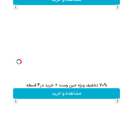
›
‹
70% تخفیف ویژه جین وست + خرید در4 قسطه
تا 70 درصد تخفیف محصولات جین وست + خرید در 4 قسط
مشاهده و خرید
›
‹