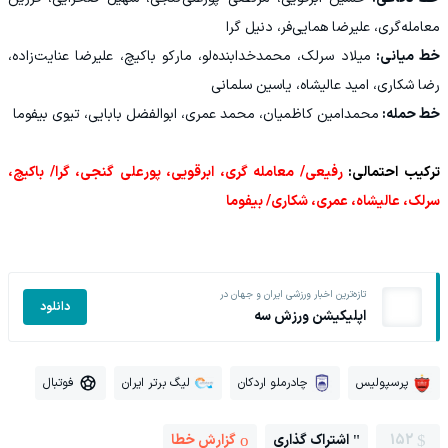
معامله‌گری، علیرضا همایی‌فر، دنیل گرا
خط میانی:
میلاد سرلک، محمدخدابنده‌لو، مارکو باکیچ، علیرضا عنایت‌زاده،
رضا شکاری، امید عالیشاه، یاسین سلمانی
خط حمله:
محمدامین کاظمیان، محمد عمری، ابوالفضل بابایی، تیوی بیفوما
ترکیب احتمالی:
رفیعی/ معامله گری، ابرقویی، پورعلی گنجی، گرا/ باکیچ،
سرلک، عالیشاه، عمری، شکاری/ بیفوما
تازه‌ترین اخبار ورزشی ایران و جهان در
دانلود
اپلیکیشن ورزش سه
پرسپولیس
چادرملو اردکان
لیگ برتر ایران
فوتبال
152
اشتراک گذاری
گزارش خطا