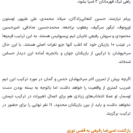
راهی لیگ قهرمانان 2 آسیا بشود.
پیام نیازمند، حسین کنعانی‌زادگان، میلاد محمدی، علی علیپور، اوستون
اورونوف، ایگور سرگیف، یعقوب براجعه، محمدحسین صادقی، امیرحسین
محمودی و سروش رفیعی غایبان تیم پرسپولیس هستند. به این ترتیب قرمزها
در غیتب 10 بازیکن خود که اغلب آنها جزو نفرات اصلی هستند، با این حال
سرخپوشان با ترکیبی از بازیکنان جوان و باتجربه آماده این دیدار حساس
شده‌اند.
اگرچه پیش از تمرین آخر سرخپوشان حدس و گمان در مورد ترکیب این تیم
ضریب کمتری از واقعیت را خواهد داشت اما باتوجه به بسته بودن دست
اوسمار، او عملا انتخاب‌های زیادی هم برای اعمال تغییرات در ترکیب تیمش
نخواهد داشت و باید از بین بازیکنان محدود، 11 نفر نهایی را برای حضور در
ترکیب برگزیند.
بازگشت امیررضا رفیعی به قفس توری