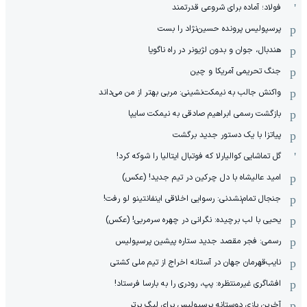
فولاد؛ آماده برای شروعی قدرتمند
پرسپولیس پرونده حسین‌نژاد را بست
هندبال، جوان و بدون لژیونر در راه ناگویا
جنگ تحریمی آمریکا و چین
واکنش جالب به نیمکت‌نشینی: مربی بهتر از من می‌داند
بازگشت رسمی ابراهیم صادقی به نیمکت سایپا
پیاتزا با یک دستور جدید برگشت
گل تماشایی کوالیارلا که فوتبال ایتالیا را شوکه کرد!
امید عالیشاه با دل چرکین در تیم جدید! (عکس)
جنجال تمام‌نشدنی:‌ رسوایی اخلاقی اینفانتینو لو رفت!
یحیی با لب برچیده: نگرانی در چهره سرمربی! (عکس)
رسمی: فجر مقصد جدید ستاره پیشین پرسپولیس
نایب‌قهرمان جهان در آستانه اخراج از تیم ملی کشتی
افشاگری غیرمنتظره: پپ، رودری را به بارسا فرستاد!
آخرین بازی دوستانه پرسپولیس برای لیگ برتر