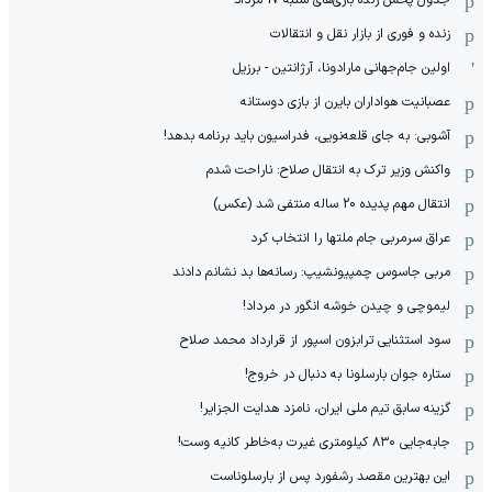
زنده و فوری از بازار نقل و انتقالات
اولین جام‌جهانی مارادونا، آرژانتین - برزیل
عصبانیت هواداران بایرن از بازی دوستانه
آشوبی: به جای قلعه‌نویی، فدراسیون باید برنامه بدهد!
واکنش وزیر ترک به انتقال صلاح: ناراحت شدم
انتقال مهم پدیده 20 ساله منتفی شد (عکس)
عراق سرمربی جام ملتها را انتخاب کرد
مربی جاسوس چمپیونشیپ: رسانه‌ها بد نشانم دادند
لیموچی و چیدن خوشه انگور در مرداد!
سود استثنایی ترابزون اسپور از قرارداد محمد صلاح
ستاره جوان بارسلونا به دنبال در خروج!
گزینه سابق تیم ملی ایران، نامزد هدایت الجزایر!
جابه‌جایی ۸۳۰ کیلومتری غیرت به‌خاطر کانیه وست!
این بهترین مقصد رشفورد پس از بارسلوناست