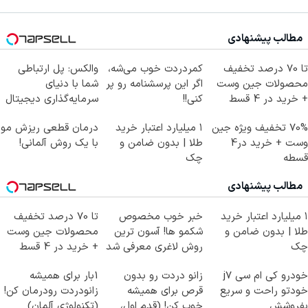
مطالب پیشنهادی
تا 70 درصد تخفیف
کمردردت خوب می‌شه،
والکس: پل ارتباطی
محصولات جین وست
اگر این پرسشنامه رو پر
شما با دنیای
+ خرید در 4 قسط
کنی!!
سرمایه‌گذاری دیجیتال
70% تخفیف ویژه جین
۱ میلیارد اعتبار خرید
درمان قطعی ریزش مو
وست + خرید در4
طلا | بدون ضامن و
با یک روش آلمانی!
قسطه
چک
مطالب پیشنهادی
۱ میلیارد اعتبار خرید
خبر خوب مخصوص
تا 70 درصد تخفیف
طلا | بدون ضامن و
شکمو ها! آسون ترین
محصولات جین وست
چک
روش لاغری معرفی شد
+ خرید در 4 قسط
خودرو کی ام سی j7
زانو دردت رو بدون
1بار برای همیشه
خودتو راحت و سریع
قرص برای همیشه
زانودردت رودرمان کن!
بفروشش
خوب کن! (قدم اول،
(تکنولوژی آلمان)