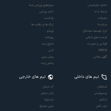
دانلود اپلیکیشن
سوژه‌های ورزشی شما
ارتباط با ما
اخبار ورزشی
تبلیغات
پادکست
درباره ما
لیگ ها و رقابت ها
ابزار توسعه دهندگان
ویدئو
فرصت های شغلی
روزنامه
قوانین و مقررات
نتایج زنده
DMCA
آنتن
آگهی دولتی
پیش بینی
پخش زنده
تیم های داخلی
تیم های خارجی
استقلال
آث میلان
پرسپولیس
اینتر میلان
تراکتور
بارسلونا
ذوب آهن
بایرن مونیخ