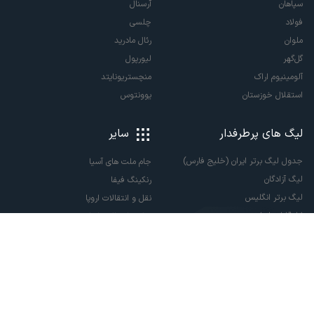
سپاهان
آرسنال
فولاد
چلسی
ملوان
رئال مادرید
گل‌گهر
لیورپول
آلومینیوم اراک
منچستریونایتد
استقلال خوزستان
یوونتوس
لیگ های پرطرفدار
سایر
جدول لیگ برتر ایران (خلیج فارس)
جام ملت های آسیا
لیگ آزادگان
رنکینگ فیفا
لیگ برتر انگلیس
نقل و انتقالات اروپا
لالیگا اسپانیا
نقل و انتقالات ایران
سری آ ایتالیا
پاری سن ژرمن
لیگ قهرمانان اروپا
لیگ نخبگان آسیا
لیگ قهرمانان آسیا دو
لیگ برتر فوتسال