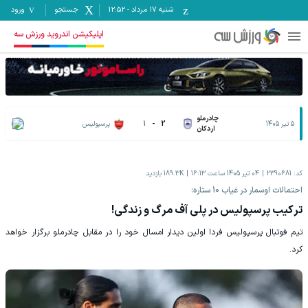
شنبه ۱۷ مرداد
-
12:52
جستجو
ورود
اپلیکیشن اندروید ورزش سه
چادرملو
5 تیر 1405
2
-
1
پرسپولیس
اردکان
کد:
2390681
04 تیر 1405 ساعت 16:13
189.3K
بازدید
احتمالات اوسمار در غیاب 10 ستاره:
ترکیب پرسپولیس در پلی آف مرگ و زندگی!
تیم فوتبال پرسپولیس فردا اولین دیدار امسال خود را در مقابل چادرملو برگزار خواهد
کرد.