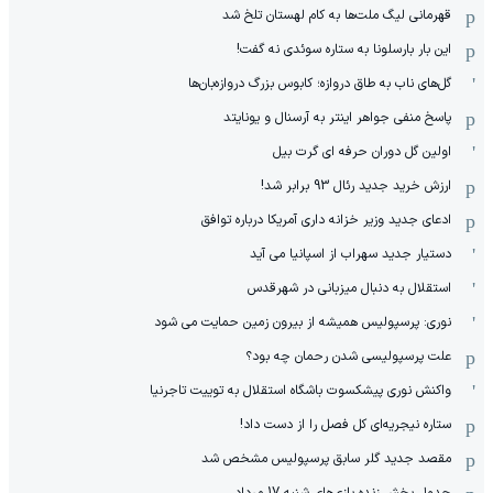
قهرمانی لیگ ملت‌ها به کام لهستان تلخ شد
این بار بارسلونا به ستاره سوئدی نه گفت!
گل‌های ناب به طاق دروازه؛ کابوس بزرگ دروازه‌بان‌ها
پاسخ منفی جواهر اینتر به آرسنال و یونایتد
اولین گل دوران حرفه ای گرت بیل
ارزش خرید جدید رئال 93 برابر شد!
ادعای جدید وزیر خزانه داری آمریکا درباره توافق
دستیار جدید سهراب از اسپانیا می آید
استقلال به دنبال میزبانی در شهرقدس
نوری: پرسپولیس همیشه از بیرون زمین حمایت می شود
علت پرسپولیسی شدن رحمان چه بود؟
واکنش نوری پیشکسوت باشگاه استقلال به توییت تاجرنیا
ستاره نیجریه‌ای کل فصل را از دست داد!
مقصد جدید گلر سابق پرسپولیس مشخص شد
جدول پخش زنده بازی‌های شنبه 17 مرداد