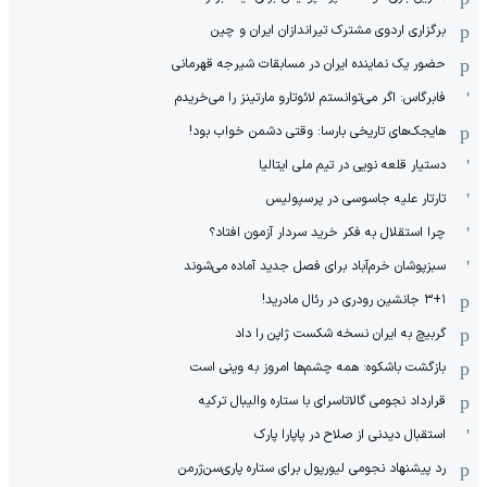
برگزاری اردوی مشترک تیراندازان ایران و چین
حضور یک نماینده ایران در مسابقات شیرجه قهرمانی
فابرگاس: اگر می‌توانستم لائوتارو مارتینز را می‌خریدم
هایجک‌های تاریخی بارسا: وقتی دشمن خواب بود!
دستیار قلعه نویی در تیم ملی ایتالیا
تارتار علیه جاسوسی در پرسپولیس
چرا استقلال به فکر خرید سردار آزمون افتاد؟
سبزپوشان خرم‌آباد برای فصل جدید آماده می‌شوند
۳+۱ جانشین رودری در رئال مادرید!
گربیچ به ایران نسخه شکست ژاپن را داد
بازگشت باشکوه: همه چشم‌ها امروز به وینی است
قرارداد نجومی گالاتاسرای با ستاره والیبال ترکیه
استقبال دیدنی از صلاح در پاپارا پارک
رد پیشنهاد نجومی لیورپول برای ستاره پاری‌سن‌ژرمن