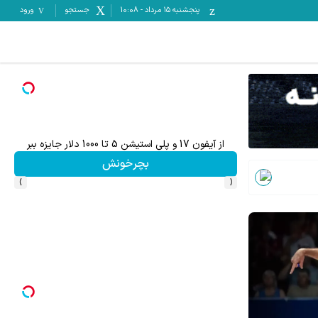
پنجشنبه ۱۵ مرداد
-
10:08
جستجو
ورود
بیت کوین ببر! 🔥😍
به بزرگترین جشنواره ایمپلنت تهران خوش اومدید! | فقط ۲۵ میلیون !
رزرورایگان نوبت
›
‹