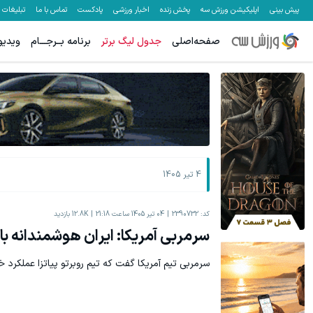
پیش بینی
اپلیکیشن ورزش سه
پخش زنده
اخبار ورزشی
پادکست
تماس با ما
تبلیغات
صفحه‌اصلی
جدول لیگ برتر
برنامه بــرجـــام
ویدیو
از آیفون 17 و پلی استیشن 5 تا 1000 دلار جایزه ببر
60% تخفیف ویژه جین وست + خرید در4 قسط
بچرخونش
4 تیر 1405
کد:
2390732
04 تیر 1405 ساعت 21:18
12.8K
بازدید
سرمربی آمریکا: ایران هوشمندانه با
سرمربی تیم آمریکا گفت که تیم روبرتو پیاتزا عملکرد 