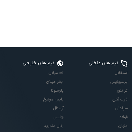
تیم های داخلی
تیم های خارجی
استقلال
آث میلان
پرسپولیس
اینتر میلان
تراکتور
بارسلونا
ذوب آهن
بایرن مونیخ
سپاهان
آرسنال
فولاد
چلسی
ملوان
رئال مادرید