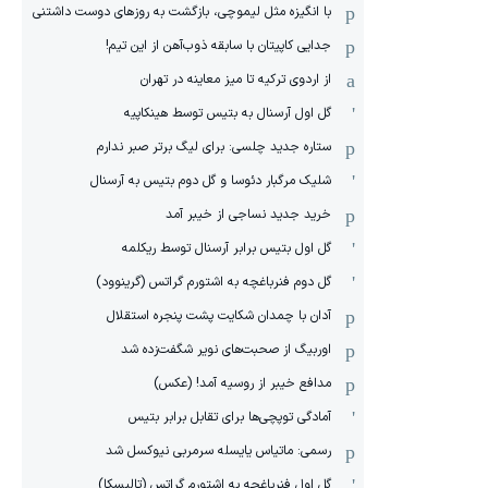
با انگیزه مثل لیموچی، بازگشت به روزهای دوست داشتنی
جدایی کاپیتان با سابقه ذوب‌آهن از این تیم!
از اردوی ترکیه تا میز معاینه در تهران
گل اول آرسنال به بتیس توسط هینکاپیه
ستاره جدید چلسی: برای لیگ برتر صبر ندارم
شلیک مرگبار دئوسا و گل دوم بتیس به آرسنال
خرید جدید نساجی از خیبر آمد
گل اول بتیس برابر آرسنال توسط ریکلمه
گل دوم فنرباغچه به اشتورم گراتس (گرینوود)
آدان با چمدان شکایت پشت پنجره استقلال
اوربیگ از صحبت‌های نویر شگفت‌زده شد
مدافع خیبر از روسیه آمد! (عکس)
آمادگی توپچی‌ها برای تقابل برابر بتیس
رسمی: ماتیاس یایسله سرمربی نیوکسل شد
گل اول فنرباغچه به اشتورم گراتس (تالیسکا)