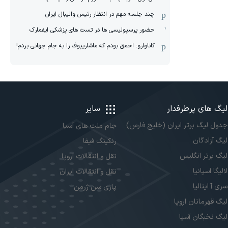
چند جلسه مهم در انتظار رئیس والیبال ایران
حضور پرسپولیسی ها در تست های پزشکی ایفمارک
کاناوارو: احمق بودم که ماشاریپوف را به جام جهانی بردم!
لیگ های پرطرفدار
سایر
جدول لیگ برتر ایران (خلیج فارس)
جام ملت های آسیا
لیگ آزادگان
رنکینگ فیفا
لیگ برتر انگلیس
نقل و انتقالات اروپا
لالیگا اسپانیا
نقل و انتقالات ایران
سری آ ایتالیا
پاری سن ژرمن
لیگ قهرمانان اروپا
لیگ نخبگان آسیا