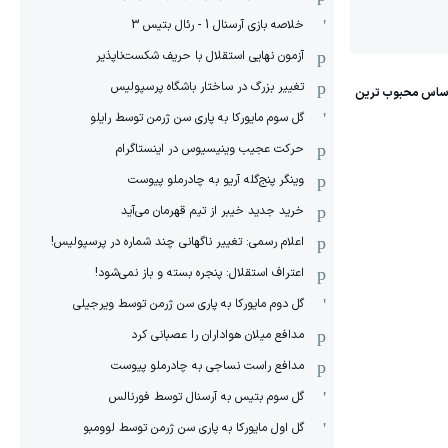
خلاصه بازی آرسنال 1 - رئال بتیس 3
آزمون نهایی استقلال با حریف شکست‌ناپذیر
تغییر بزرگ در ساختار باشگاه پرسپولیس
گل سوم مایورکا به پاری سن ژرمن توسط رایلو
حرکت عجیب وینیسیوس در اینستاگرام
وینگر پنج‌گله آریو به چادرملو پیوست
خرید جدید خیبر از تیم قهرمان می‌آید
اعلام رسمی: تغییر ناگهانی چند شماره در پرسپولیس!
اعتراف استقلال: پنجره بسته و باز نمی‌شود!
گل دوم مایورکا به پاری سن ژرمن توسط ویرجیلی
مدافع میلان هواداران را عصبانی کرد
مدافع راست نساجی به چادرملو پیوست
گل سوم بتیس به آرسنال توسط فورنالس
گل اول مایورکا به پاری سن ژرمن توسط لوومبو