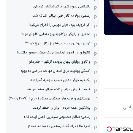
باشگاهی بدون شهر با تماشاگران کرایه‌ای!
رسمی: زولا به کادر فنی ایتالیا اضافه شد
اگر کرویف بود، فران تورس را اخراج می‌کرد!
تحقیق از بازیکن بوکاجونیورز به‌دلیل قاچاق مواد!
توازن دروغین: بارسا بیشتر از رئال خرج کرده؟!
کاناوارو: در اردوی ازبکستان یک موش حضور داشت!
واکاوی زوایای پنهان پرونده گل‌گهر - چادرملو
آمادگی یونایتد برای انتقال مهاجم ناراضی به یووه
یک تیم دیگر مدعی کسب سهمیه آسیا شد
قیمت فروش مهاجم ناکام میلان مشخص شد
نوستالژی و قاب های سنگین، میلان 1 - رم 2 (2006/2007)
تصاصی
پزشکیان: همه مردم، ایران را حفظ کردند
رسمی: صالح مخدومی سرمربی فصل آینده کاله
کنایه مالک باشگاه عربستانی به محمد صلاح