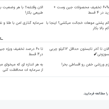
تا %60 تخفیف محصولات جین وست +
الان وقتشه‼️ با هر وضعیت ب
 در 4 قسط
طبیعی بکار!
کم پشتی موهات خجالت میکشی؟ اینجا با
سرمایه گذاری امن با طلا و نق
کم بالا بکار
از الان تا آخر تابستون حداقل 12کیلو چربی
سوزونی🧨
در4 قسط
زم ورزشی خفن رو اقساطی بخر!
به هر اندازه ای که میخوای م
از سرمایه ات محافظت کنی
را مطالعه فرمایید.