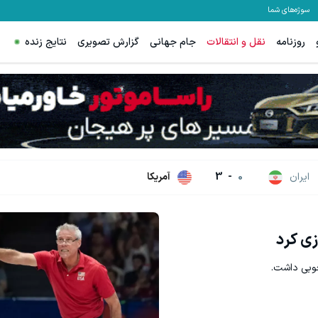
سوژه‌های شما
روزنامه
نقل و انتقالات
جام جهانی
گزارش تصویری
نتایج زنده
گردونه شانس بدون پوچ | بچرخونش 
مشاهده و خرید
بچرخونش
ایران
0
-
3
آمریکا
زی کرد
خوبی داشت.