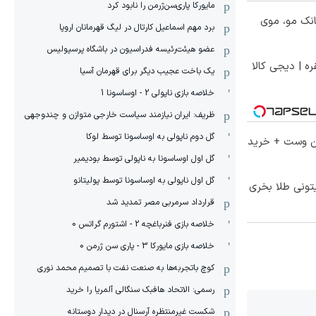
مایورکا پاری‌سن‌ژرمن را نابود کرد
انک مو، موی
برد مهم اسماعیل کارتال در لیگ قهرمانان اروپا
عضو هیئت‌رئیسه فدراسیون در باشگاه پرسپولیس
ره | دیجی کالا
یک باخت عجیب دیگر برای قهرمان آسیا
خلاصه بازی ناپولی 2 - اوساسونا 1
ظریف: ایران نیازمند سیاست خارجی متوازن و چندوجهی
گل دوم ناپولی به اوساسونا توسط لوکا
تا 60 درصد تخفیف ویژه جین وست + خرید
گل اول اوساسونا به ناپولی توسط بودیمیر
گل اول ناپولی به اوساسونا توسط پولیتانو
یتونی طلا بخری
قرارداد سرمربی مصر تمدید شد
خلاصه بازی فنرباغچه 2 - اشتورم گراتس 0
خلاصه بازی مایورکا 3 - پاری سن ژرمن 0
کوچ باتجربه‌ها به صنعت نفت با تصمیم محمد نوری
رسمی: الاتحاد هافبک سنگالی آلمریا را خرید
شکست غیرمنتظره آرسنال در دیدار دوستانه