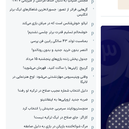
مجلس اسپانیا به دنبال حذف مراکش از میزبانی ۲۰۳۰!
گل‌هایی فراتر از تصور؛ جسورانه‌ترین شاهکارهای لیگ برتر
انگلیس
لیائو خوش‌شانس است که در میلان بازی می‌کند
خوشحالم تسلیم قدرت برتر چلسی نشدیم!
بمناسبت تولد 43 سالگی رابین فن پرسی
النصر بدون خرید جدید و بدون رونالدو!
جدول پخش زنده بازی‌های پنجشنبه 15 مرداد
گربیج: ژاپنی‌ها را ساکت کنید، قهرمان می‌شوید!
وقتی وینیسیوس مهارنشدنی می‌شود؛ اوج هنرنمایی در
لالیگا
دلیل انتخاب شماره عجیب صلاح در ترکیه لو رفت!
ضربه جدید اروپایی‌ها به اینفانتینو
منچستریونایتد سرمربی جدیدش را انتخاب کرد
کاراگر: جای صلاح در لیگ ترکیه نیست!
مرگ شوکه‌کننده بازیکن در بازی به دلیل صاعقه