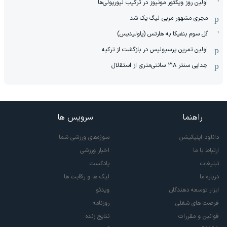
اولین روز ویکتور مونیوز در ترکیب لیورپولی‌ها
مجری مشهور مربی لیگ یک شد
گل سوم بنفیکا به هارتس (پاولیدیس)
اولین تمرین پرسپولیس در بازگشت از ترکیه
جدایی سنتر ۲۱۸ سانتی‌متری از استقلال
راهنما
سرویس ها
دانلود اپلیکیشن
سوژه‌های ورزشی شما
ارتباط با ما
اخبار ورزشی
تبلیغات
پادکست
درباره ما
لیگ ها و رقابت ها
ابزار توسعه دهندگان
ویدئو
فرصت های شغلی
روزنامه
قوانین و مقررات
نتایج زنده