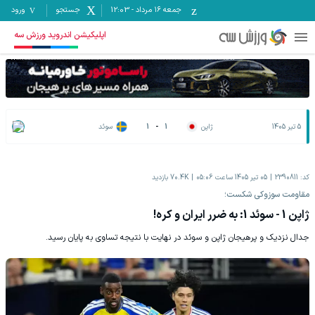
جمعه ۱۶ مرداد
-
12:03
جستجو
ورود
اپلیکیشن اندروید ورزش سه
5 تیر 1405
ژاپن
1
-
1
سوئد
کد:
2390811
05 تیر 1405 ساعت 05:06
70.4K
بازدید
مقاومت سوزوکی شکست؛
ژاپن 1 - سوئد 1: به ضرر ایران و کره!
جدال نزدیک و پرهیجان ژاپن و سوئد در نهایت با نتیجه تساوی به پایان رسید.