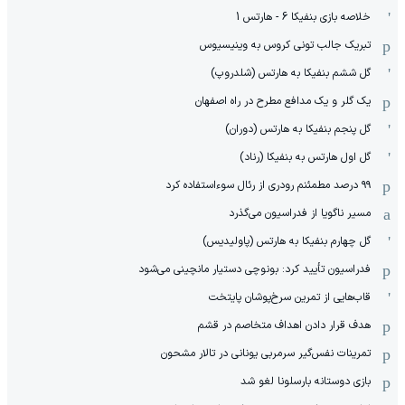
خلاصه بازی بنفیکا 6 - هارتس 1
تبریک جالب تونی کروس به وینیسیوس
گل ششم بنفیکا به هارتس (شلدروپ)
یک گلر و یک مدافع مطرح در راه اصفهان
گل پنجم بنفیکا به هارتس (دوران)
گل اول هارتس به بنفیکا (رناد)
۹۹ درصد مطمئنم رودری از رئال سوءاستفاده کرد
مسیر ناگویا از فدراسیون می‌گذرد
گل چهارم بنفیکا به هارتس (پاولیدیس)
فدراسیون تأیید کرد: بونوچی دستیار مانچینی می‌شود
قاب‌هایی از تمرین سرخ‌پوشان پایتخت
هدف قرار دادن اهداف متخاصم در قشم
‏تمرینات نفس‌گیر سرمربی یونانی در تالار مشحون
بازی دوستانه بارسلونا لغو شد