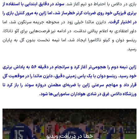
بازی در دالاس با احتیاط دو تیم آغاز شد.
سوئد در دقایق ابتدایی با استفاده از
برتری فیزیکی خود روی ضربات کرنر خطرساز شد، اما ژاپن به مرور کنترل بازی را
در اختیار گرفت.
دایزن مائدا خیلی زود در محوطه جریمه سرنگون شد، اما
داور اعتقادی به اعلام پنالتی نداشت. در ادامه نیز فرصت‌هایی برای آئو تاناکا،
ریتسو دوان و کیتو ناکامورا ایجاد شد، اما نیمه نخست بدون گل به پایان
رسید.
ژاپن نیمه دوم را هجومی‌تر آغاز کرد و سرانجام در دقیقه ۵۶ به پاداش برتری
خود رسید. ریتسو دوان با یک پاس زمینی دقیق، دایزن مائدا را در موقعیت گل
قرار داد و مهاجم سرعتی ژاپن با ضربه‌ای مطمئن دروازه سوئد را باز کرد تا
ورزشگاه دالاس غرق در شادی هواداران سامورایی‌ها شود.