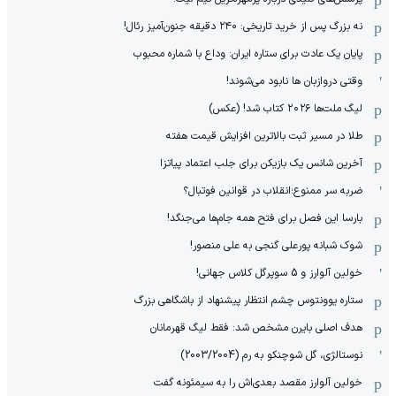
نه بزرگ پس از خرید تاریخی: ۲۴۰ دقیقه جنون‌آمیز رئال!
پایان یک عادت برای ستاره ایران: وداع با شماره محبوب
وقتی دروازبان ها نابود می‌شوند!
لیگ ملت‌ها ٢٠٢۶ کتاب شد! (عکس)
طلا در مسیر ثبت بالاترین افزایش قیمت هفته
آخرین شانس یک بازیکن برای جلب اعتماد پیاتزا
ضربه سر ممنوع؛انقلاب در قوانین فوتبال؟
بارسا این فصل برای فتح همه جام‌ها می‌جنگد!
شوک شبانه پورعلی گنجی به علی منصور!
خولین آلوارز و 5 سوپرگل کلاس جهانی!
ستاره یوونتوس چشم انتظار پیشنهاد از باشگاهی بزرگ
هدف اصلی بایرن مشخص شد: فقط لیگ قهرمانان
نوستالژی، گل شوچنکو به رم (2003/2004)
خولین آلوارز مقصد بعدی‌اش را به سیمئونه گفت