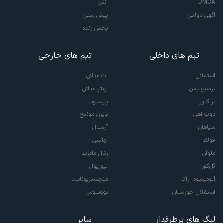
DMCA
آنتن
آگهی دولتی
پیش بینی
پخش زنده
تیم های داخلی
تیم های خارجی
استقلال
آث میلان
پرسپولیس
اینتر میلان
تراکتور
بارسلونا
ذوب آهن
بایرن مونیخ
سپاهان
آرسنال
فولاد
چلسی
ملوان
رئال مادرید
گل‌گهر
لیورپول
آلومینیوم اراک
منچستریونایتد
استقلال خوزستان
یوونتوس
لیگ های پرطرفدار
سایر