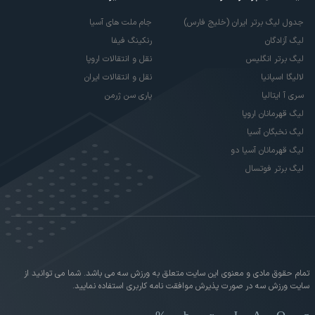
جدول لیگ برتر ایران (خلیج فارس)
جام ملت های آسیا
لیگ آزادگان
رنکینگ فیفا
لیگ برتر انگلیس
نقل و انتقالات اروپا
لالیگا اسپانیا
نقل و انتقالات ایران
سری آ ایتالیا
پاری سن ژرمن
لیگ قهرمانان اروپا
لیگ نخبگان آسیا
لیگ قهرمانان آسیا دو
لیگ برتر فوتسال
تمام حقوق مادی و معنوی این سایت متعلق به ورزش سه می باشد. شما می توانید از
سایت ورزش سه در صورت پذیرش موافقت نامه کاربری استفاده نمایید.