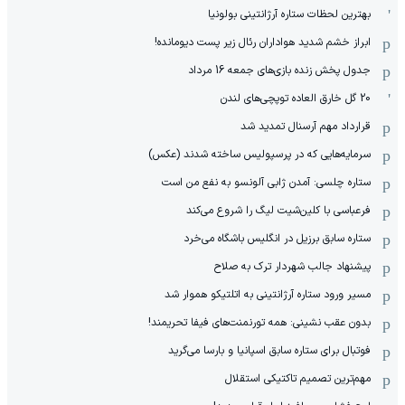
بهترین لحظات ستاره آرژانتینی بولونیا
ابراز خشم شدید هواداران رئال زیر پست دیومانده!
جدول پخش زنده بازی‌های جمعه 16 مرداد
20 گل خارق العاده توپچی‌های لندن
قرارداد مهم آرسنال تمدید شد
سرمایه‌هایی که در پرسپولیس ساخته شدند (عکس)
ستاره چلسی: آمدن ژابی آلونسو به نفع من است
فرعباسی با کلین‌شیت لیگ را شروع می‌کند
ستاره سابق برزیل در انگلیس باشگاه می‌خرد
پیشنهاد جالب شهردار ترک به صلاح
مسیر ورود ستاره آرژانتینی به اتلتیکو هموار شد
بدون عقب نشینی: همه تورنمنت‌های فیفا تحریمند!
فوتبال برای ستاره سابق اسپانیا و بارسا می‌گرید
مهم‌ترین تصمیم تاکتیکی استقلال