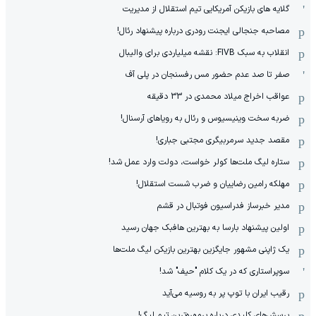
گلایه های بازیکن آمریکایی تیم استقلال از مدیریت
مصاحبه جنجالی ایجنت رودری درباره پیشنهاد رئال!
انقلاب به سبک FIVB: نقشه میلیاردی برای والیبال
صفر تا صد عدم حضور مس رفسنجان در پلی آف
عواقب اخراج میلاد محمدی در 33 دقیقه
ضربه سخت وینیسیوس و رئال به رویاهای آرسنال!
مقصد جدید سرمربیگری مجتبی جباری!
ستاره لیگ ملت‌ها کولر خواست، دولت وارد عمل شد!
مهلکه رامین رضاییان و ضرب شست استقلال!
مدیر خبرساز فدراسیون فوتبال در قشم
اولین پیشنهاد بارسا به بهترین هافبک جهان رسید
یک ژاپنی مشهور جایگزین بهترین بازیکن لیگ ملت‌ها
سوپراستاری که در یک کلام "حیف" شد!
رقیب ایران با توپ پر به روسیه می‌آید
پرسش‌های کلیدی درباره پرمهره‌ترین تیم لیگ!