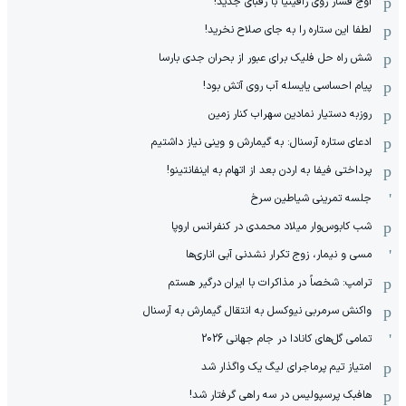
اوج فشار روی رافینیا با رقبای جدید!
لطفا این ستاره را به جای صلاح نخرید!
شش راه حل فلیک برای عبور از بحران جدی بارسا
پیام احساسی یایسله آب روی آتش بود!
روزبه دستیار نمادین سهراب کنار زمین
ادعای ستاره آرسنال: به گیمارش و وینی نیاز داشتیم
پرداختی فیفا به اردن بعد از اتهام به اینفانتینو!
جلسه تمرینی شیاطین سرخ
شب کابوس‌وار میلاد محمدی در کنفرانس اروپا
مسی و نیمار، زوج تکرار نشدنی آبی اناری‌ها
ترامپ: شخصاً در مذاکرات با ایران درگیر هستم
واکنش سرمربی نیوکسل به انتقال گیمارش به آرسنال
تمامی گل‌های کانادا در جام جهانی 2026
امتیاز تیم پرماجرای لیگ یک واگذار شد
هافبک پرسپولیس در سه راهی گرفتار شد!