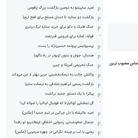
امید ساپینتو به دومین بازگشت بزرگ پافوس
بازگشت دو ستاره: تا دندان مسلح برای فتح اروپا
جنگ فلیک با دکو برای خرید ستاره لیگ برتری
فولاد؛ آماده برای شروعی قدرتمند
پرسپولیس پرونده حسین‌نژاد را بست
هندبال، جوان و بدون لژیونر در راه ناگویا
جنگ تحریمی آمریکا و چین
واکنش جالب به نیمکت‌نشینی: مربی بهتر از من می‌داند
بازگشت رسمی ابراهیم صادقی به نیمکت سایپا
پیاتزا با یک دستور جدید برگشت
گل تماشایی کوالیارلا که فوتبال ایتالیا را شوکه کرد!
امید عالیشاه با دل چرکین در تیم جدید! (عکس)
جنجال تمام‌نشدنی:‌ رسوایی اخلاقی اینفانتینو لو رفت!
یحیی با لب برچیده: نگرانی در چهره سرمربی! (عکس)