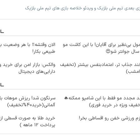
ازی بعدی تیم ملی بلژیک و ویدئو خلاصه بازی های تیم ملی بلژیک
ول بی‌نظیر برای آقایان! با این کاشت مو
الان وقتشه‼️ با هر وضعیت ب
طبیعی بکار!
ند جذاب تر، اعتمادبنفس بیشتر (تخفیف
والکس: بازار امن برای خرید 
 امشب)
دارایی‌های دیجیتال
 مجدد مو فقط با این شامپو ممکنه🔥
سرنگون شد! ریزش موهات با 
فیف ویژه در خرید فوری)
آلمانی(خرید40%تخفیف)
زم ورزشی خفن رو اقساطی بخر!
خرید طلا به صورت قسطی از د
پرداخت 12 ماهه )