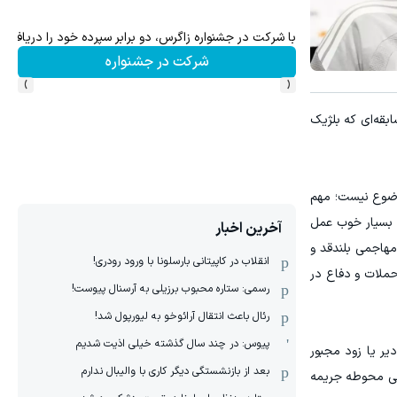
با شرکت در جشنواره زاگرس، دو برابر سپرده خود را دریافت ک
سرما
شرکت در جشنواره
›
‹
لند خواهد رفت؛ مسابقه‌ای که بلژیک
موضوع نیست؛ مهم
ه بسیار خوب عمل
آخرین اخبار
هاجمی بلندقد و
انقلاب در کاپیتانی بارسلونا با ورود رودری!
حملات و دفاع در
رسمی: ستاره محبوب برزیلی به آرسنال پیوست!
رئال باعث انتقال آرائوخو به لیورپول شد!
پیوس: در چند سال گذشته خیلی اذیت شدیم
یر یا زود مجبور
بعد از بازنشستگی دیگر کاری با والیبال ندارم
یکی محوطه جریمه