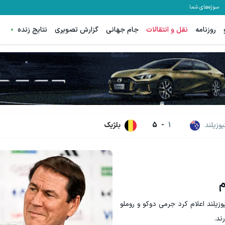
سوژه‌های شما
روزنامه
نقل و انتقالات
جام جهانی
گزارش تصویری
نتایج زنده
یوزیلند
1
-
5
بلژیک
م
زیلند اعلام کرد جرمی دوکو و روملو
ند.