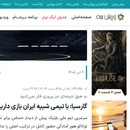
پیش بینی
اپلیکیشن ورزش سه
پخش زنده
اخبار ورزشی
پادکست
تماس با ما
تبلیغات
صفحه‌اصلی
جدول لیگ برتر
برنامه بــرجـــام
ویدیو
ن
6 تیر 1405
کد:
2390851
05 تیر 1405 ساعت 12:04
29.2K
بازدید
به هیچ نتیجه‌ای جز پیروزی فکر نمی‌کنیم؛
گارسیا: با تیمی شبیه ایران بازی داری
سرمربی تیم ملی بلژیک پیش از دیدار حساس برابر نیو
لوکاکو هنوز آمادگی حضور کامل در ترکیب اصلی را ندار