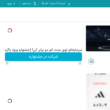
شنبه ۱۷ مرداد
-
15:05
جستجو
ورود
سرمایه‌اتو توی مدت کم دو برابر کن! (جشنواره ویژه زاگرس)
جای 
شرکت در جشنواره
›
‹