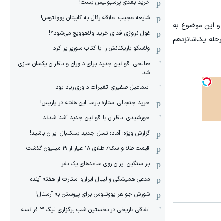
خرید بعدی پرسپولیس بست!
شایعه عجیب: علاقه رئال به کاپیتان یوونتوس!
 و این موضوع به
غول نروژی فدای خرید ولاهوویچ می‌شود؟!
حله یک‌شانزدهم
ولاسکو بازیکنانش را با کتاب سورپرایز کرد
صالحی: قوانین جدید برای داوران و ناظران یکسان سازی
شد
اسماعیل صفیری: تغیرات داوری زیاد بود
خرید جنجالی: ستاره بارسا این هفته در پاریس!
خورشیدی: ناظران با قوانین جدید آشنا شدند
گزارش ویژه‌: آماده نسل جدید بسکتبال ایران باشید!
قیمت طلا و سکه/ طلای ۱۸ عیار از ۱۹ میلیون گذشت
بار سنگین ایران روی ساعدهای یک نفر
مدعی همیشگی والیبال ایران: استارت از هفته آینده
شورش جواهر یوونتوس برای پیوستن به آرسنال!
اتفاقی تاریخی در نخستین شب برگزاری لیگ ۳ فرانسه