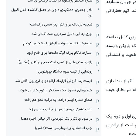
ستاره مدنظر بارسلونا در تست پزشکی رد شد
در جریان مسابقه
نادر جعفری: عملکردی داوان در فصل گذشته قابل قبول
شد، تیم خطرناکی
بود
شایعه دردناک برای لئو: پدر مسی درگذشت!
نوری به این دلایل سرمربی نفت آبادان شد
مرین کامل نداشته
سیمئونه: تکلیف خولین آلوارز را مشخص کردیم
بازی ما به یک بازیکن وابسته
استارت ناکام بزرگ لیگ ملت‌ها برای فتح اروپا
قاطعیت و کشندگی
بازدید مدیرعامل از کمپ اختصاصی تراکتور (عکس)
رونمایی از کیت سوم باشگاه یوونتوس
گر از ابتدا بازی
قیمت بند فروش قرارداد آرائوخو و لیورپول فاش شد
نه شرایط او خوب
خودروهای فرمول یک، سبک‌تر و کوچک‌تر می‌شوند
صدای ستاره اینتر درآمد: به ترکیه نخواهم رفت
عقب نشینی پرسپولیس از جذب حسین‌نژاد
زی اول و دوم یک
در سودای تکرار یک قهرمانی: اگر پیاتزا اجازه دهد!
 است از براندون
چپ استقلال، پرسپولیسی است(عکس)
ت.»