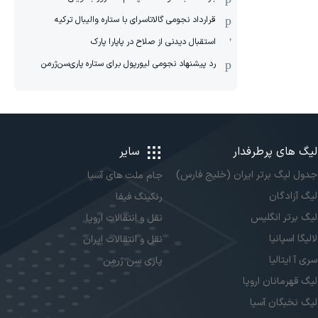
قرارداد نجومی گالاتاسرای با ستاره والیبال ترکیه
استقبال دیدنی از صلاح در پاپارا پارک
رد پیشنهاد نجومی لیورپول برای ستاره پاری‌سن‌ژرمن
لیگ های پرطرفدار
سایر
جدول لیگ برتر ایران (خلیج فارس)
جام ملت های آسیا
لیگ آزادگان
رنکینگ فیفا
لیگ برتر انگلیس
نقل و انتقالات اروپا
لالیگا اسپانیا
نقل و انتقالات ایران
سری آ ایتالیا
پاری سن ژرمن
لیگ قهرمانان اروپا
لیگ نخبگان آسیا