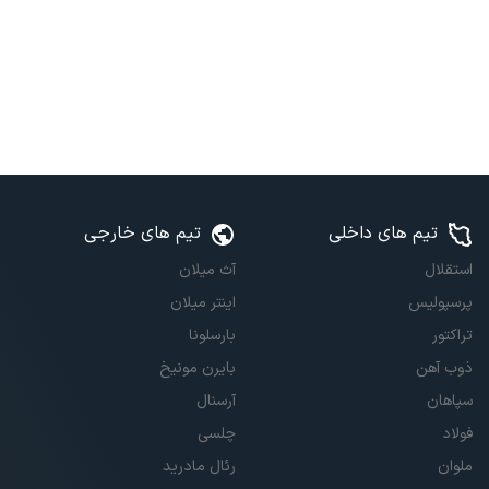
تیم های داخلی
تیم های خارجی
استقلال
آث میلان
پرسپولیس
اینتر میلان
تراکتور
بارسلونا
ذوب آهن
بایرن مونیخ
سپاهان
آرسنال
فولاد
چلسی
ملوان
رئال مادرید