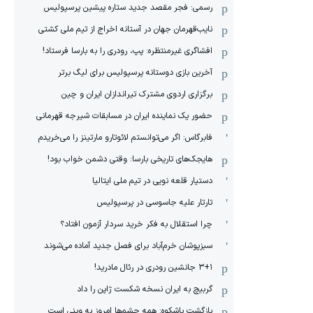
رسمی: فجر مقصد جدید ستاره پیشین پرسپولیس
نایب‌قهرمان جهان در آستانه اخراج از تیم ملی کشتی
افشاگری غیرمنتظره: پپ، رودری را به بارسا فرستاد!
آخرین بازی دوستانه پرسپولیس برای لیگ برتر
برگزاری اردوی مشترک تیراندازان ایران و چین
حضور یک نماینده ایران در مسابقات شیرجه قهرمانی
فابرگاس: اگر می‌توانستم لائوتارو مارتینز را می‌خریدم
هایجک‌های تاریخی بارسا: وقتی دشمن خواب بود!
دستیار قلعه نویی در تیم ملی ایتالیا
تارتار علیه جاسوسی در پرسپولیس
چرا استقلال به فکر خرید سردار آزمون افتاد؟
سبزپوشان خرم‌آباد برای فصل جدید آماده می‌شوند
۳+۱ جانشین رودری در رئال مادرید!
گربیچ به ایران نسخه شکست ژاپن را داد
بازگشت باشکوه: همه چشم‌ها امروز به وینی است