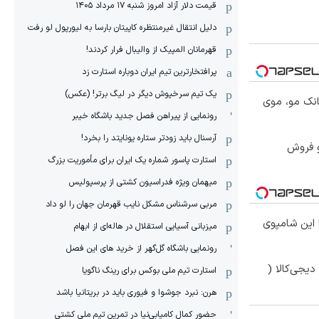
قیمت دلار آزاد امروز شنبه ۱۷ مرداد ۱۴۰۵
دلیل انتقال غیرمنتظره کاپیتان بارسا به لیورپول لو رفت
قهرمانان المپیک از والیبال فرار کردند!
پرافتخارترین تیم ایران دوباره استارت زد
یک تیم سرخپوش دیگر در لیگ برتر! (عکس)
انک مو، موی
رونمایی از پیراهن فصل جدید باشگاه خیبر
آرسنال باید زودتر ستاره یونایتد را بخرد!
و فروش
استارت پاسور شماره یک ایران برای مأموریت بزرگ
میهمان ویژه فدراسیون کشتی از پرسپولیس
مربی سرشناس مشکل نایب قهرمان جهان را لو داد
این شامپوی
میزبانی آسیایی استقلال در هاله‌ای از ابهام
رونمایی باشگاه گل‌گهر از خرید های این فصل
یجی‌کالا (
استارت تیم ملی بوکس برای رینگ ناگویا
هرن: نبرد جوشوا و فیوری باید در بریتانیا باشد
حضور کمال کامیابی‌نیا در تمرین تیم ملی کشتی