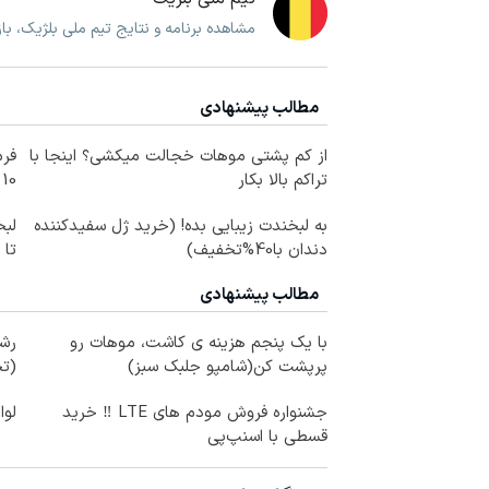
مشاهده برنامه و نتایج تیم ملی بلژیک، ب
مطالب پیشنهادی
از کم پشتی موهات خجالت میکشی؟ اینجا با
فرم
تراکم بالا بکار
10 سال جوانتر شو😍
به لبخندت زیبایی بده! (خرید ژل سفیدکننده
لبخ
دندان با40%تخفیف)
تا
مطالب پیشنهادی
با یک پنجم هزینه ی کاشت، موهات رو
رشد
پرپشت کن(شامپو جلبک سبز)
(تخ
جشنواره فروش مودم های LTE ‼️ خرید
لوا
قسطی با اسنپ‌پی