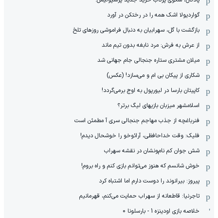
گواردیولا اشک همه را در رختکن در آورد
بازگشت با گل، سهرابیان به دنبال فراموشی روزهای تلخ
از عرش به فرش: مرد نابغه‌ بدون تیم ماند
میلان مشتری ستاره جنجالی جام جهانی شد
شکاری از پیکان بی ام و می‌سازد! (عکس)
کاپیتان بارسا در لیورپول به اوج برمی‌گردد!
اسلامشهر میزبان بازیهای لیگ برتر؟
فنرباغچه از جذب مهاجم جنجالی سری آ مطمئن است
فلیک: وقت خداحافظی، آرائوخو را خوشحال دیدم!
شش جوان کم نام‌و‌نشان در نقشه سهراب
خوش شانسم که هنوز می‌توانم بازی کنم و راه بروم!
پیروز: بیرانوند را دوست دارم اما اشتباه کرد
تاجرنیا: قاطعانه از سهراب حمایت می‌کنم، قهرمانیم
خلاصه بازی اودینزه 1 - بارسلونا 0