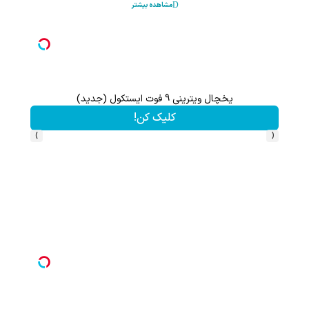
مشاهده بیشتر
یخچال ویترینی 9 فوت ایستکول (جدید)
کلیک کن!
›
‹