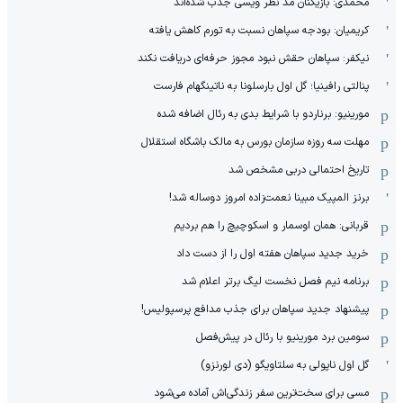
محمدی: بازیکنان مد نظر ویسی جذب شده‌اند
کریمیان: بودجه سپاهان نسبت به تورم کاهش یافته
نیکفر: سپاهان حقش نبود مجوز حرفه‌ای دریافت نکند
پنالتی رافینیا؛ گل اول بارسلونا به ناتینگهام فارست
مورینیو: برناردو با شرایط بدی به رئال اضافه شده
مهلت سه روزه سازمان بورس به مالک باشگاه استقلال
تاریخ احتمالی دربی مشخص شد
برنز المپیک مبینا نعمت‌زاده امروز دوساله شد!
قربانی: همان اوسمار و اسکوچیچ را هم بردیم
خرید جدید سپاهان هفته اول را از دست داد
برنامه نیم فصل نخست لیگ برتر اعلام شد
پیشنهاد جدید سپاهان برای جذب مدافع پرسپولیس!
سومین برد مورینیو با رئال در پیش‌فصل
گل اول ناپولی به سلتاویگو (دی لورنزو)
مسی برای سخت‌ترین سفر زندگی‌اش آماده می‌شود