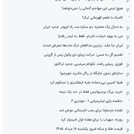
هیچ‌ تیمی این مهاجم آلمانی را نمی‌خواهد!
کامبک با طعم قهرمانی لیگ!
به دنبال یک معجزه: دو ستاره سد راه لژیونر جدید ایران
من به یووه خیانت نکردم، فقط به اینتر رفتم!
ایران جا ماند: برترین مدافعان لیگ ملت‌ها معرفی شدند
تقدیم گل به مسی؛ حرکت زیبای دی پائول پس از گل‌زنی
فوری: ربیعی رفت، نکونام سرمربی جدید تراکتور
ستاره‌ای بدون جایگاه در رئال مادرید مورینیو!
فیفا کمپین بی‌رحمانه علیه اینفانتینو را محکوم کرد
خرید بزرگ پرسپولیس فعلا در حد یک نیمه
خلاصه بازی اینترمیامی 1 - مونتری 2
نقشه بارسلونا برای بمب تابستانی عوض شد
روزبه، سهراب را برای هفته اول امیدوار کرد
قیمت طلا و سکه امروز یکشنبه ۱۸ مرداد ۱۴۰۵