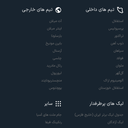
تیم های داخلی
تیم های خارجی
استقلال
آث میلان
پرسپولیس
اینتر میلان
تراکتور
بارسلونا
ذوب آهن
بایرن مونیخ
سپاهان
آرسنال
فولاد
چلسی
ملوان
رئال مادرید
گل‌گهر
لیورپول
آلومینیوم اراک
منچستریونایتد
استقلال خوزستان
یوونتوس
لیگ های پرطرفدار
سایر
جدول لیگ برتر ایران (خلیج فارس)
جام ملت های آسیا
لیگ آزادگان
رنکینگ فیفا