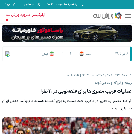
یکشنبه ۱۸ مرداد
-
10:11
جستجو
ورود
اپلیکیشن اندروید ورزش سه
6 تیر 1405
مصر
1
-
1
ایران
کد:
2390870
05 تیر 1405 ساعت 13:39
70K
بازدید
ربیعه و ترزگه وارد می‌شوند؛
عملیات فریب مصری‌ها برای قلعه‌نویی در 11 نفر!
فراعنه مجبور به تغییر در ترکیب خود نسبت به بازی گذشته هستند تا بتوانند مقابل ایران
به برتری برسند.