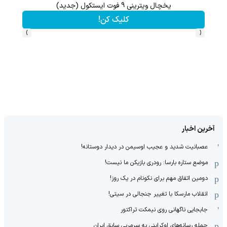
یخچال ویترینی 9 فوت ایستکول (جدید)
تا 70 درصد تخفیف محصولات جین وست + خرید در 4 قسط
کلیک کن!
›
‹
آخرین اخبار
عصبانیت شدید و عجیب اوسیمن در دیدار دوستانه!
موضع ستاره بارسا: رودری بازیکن ما نیست!
دومین اتفاق مهم برای نکونام در یک روز!
انقلاب مارسکا با تغییر جنجالی در سیتی!
جابجایی ناگهانی روی نیمکت تراکتور
حمله رسانه‌های اوکراینی به سرمربی سابق ایران