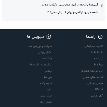
آبی‌پوشان شایعه درگیری مدیریتی را تکذیب کردند
خلاصه بازی فرنتس واروش 1 - رئال مادرید 2
راهنما
سرویس ها
دانلود اپلیکیشن
سوژه‌های ورزشی شما
ارتباط با ما
اخبار ورزشی
تبلیغات
پادکست
درباره ما
لیگ ها و رقابت ها
ابزار توسعه دهندگان
ویدئو
فرصت های شغلی
روزنامه
قوانین و مقررات
نتایج زنده
DMCA
آنتن
آگهی دولتی
پیش بینی
پخش زنده