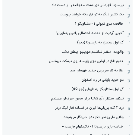
بارسلونا قهرمانی تورنمنت سه‌جانبه را از دست داد
یک کشور دیگر به توافق مکه خواهد پیوست
خالاصه بازی ناپولی 1 - سلتاویگو 1
آخرین آپدیت از مقصد احتمالی رامین رضاییان!
گل اول اودینزه به بارسلونا (بایو)
والورده: انتظار نداشتم مورینیو اینطور باشد
اتفاق تلخ در اولین بازی یایسله روی نیمکت نیوکسل
آغاز به کار سرمربی جدید قهرمان آسیا
دو خرید پایانی در راه اصفهان
گل اول سلتاویگو به ناپولی (جوتگلا)
نیکفر: منتظر رأی CAS برای مجوز حرفه‌ای هستیم
برد ۲ گله برزیلی‌ها ایران در آستانه آغاز لیگ برتر
وقتی ملی‌پوشان تکواندو خبرنگار می‌شوند
خلاصه بازی بارسلونا 1 - ناتینگهام فارست 0