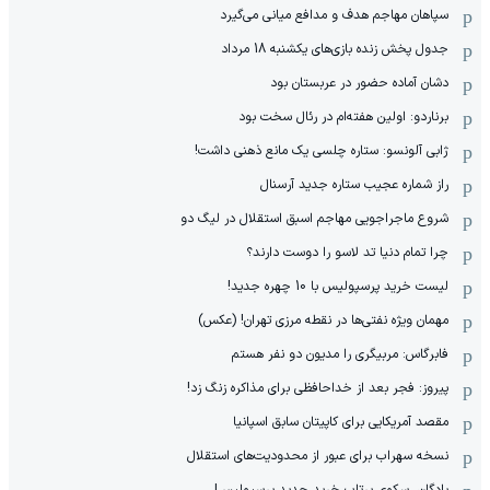
سپاهان مهاجم هدف و مدافع میانی می‌گیرد
جدول پخش زنده بازی‌های یکشنبه 18 مرداد
دشان آماده حضور در عربستان بود
برناردو: اولین هفته‌ام در رئال سخت بود
ژابی آلونسو: ستاره چلسی یک مانع ذهنی داشت!
راز شماره عجیب ستاره جدید آرسنال
شروع ماجراجویی مهاجم اسبق استقلال در لیگ دو
چرا تمام دنیا تد لاسو را دوست دارند؟
لیست خرید پرسپولیس با 10 چهره جدید!
مهمان‌ ویژه نفتی‌ها در نقطه مرزی تهران! (عکس)
فابرگاس: مربیگری را مدیون دو نفر هستم
پیروز: فجر بعد از خداحافظی برای مذاکره زنگ زد!
مقصد آمریکایی برای کاپیتان سابق اسپانیا
نسخه سهراب برای عبور از محدودیت‌های استقلال
پادگان، سکوی پرتاب خرید جدید پرسپولیس!