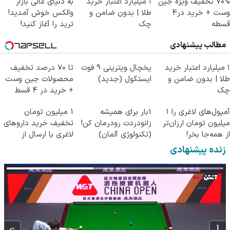
70% تخفیف ویژه جین
۱ میلیارد اعتبار خرید
به دنیای عالی بازار
وست + خرید در4
طلا | بدون ضامن و
والکس خوش آمدید!
قسطه
چک
ترید را آغاز کنید!
مطالب پیشنهادی
۱ میلیارد اعتبار خرید
یخچال ویترینی 9 فوت
تا 70 درصد تخفیف
طلا | بدون ضامن و
ایستکول (جدید)
محصولات جین وست
چک
+ خرید در 4 قسط
آمپول‌های لاغری را ۱
1بار برای همیشه
1 میلیون تومان
میلیون تومان ارزان‌تر
زانودردت رودرمان کن!
تخفیف خرید داروهای
از همه‌جا بخر!
(تکنولوژی آلمان)
لاغری با ارسال از
◂پرسشنامه▸
داروخانه و پک یخ!
زنده پیشنهادی