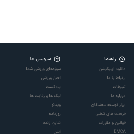
راهنما
سرویس ها
دانلود اپلیکیشن
سوژه‌های ورزشی شما
ارتباط با ما
اخبار ورزشی
تبلیغات
پادکست
درباره ما
لیگ ها و رقابت ها
ابزار توسعه دهندگان
ویدئو
فرصت های شغلی
روزنامه
قوانین و مقررات
نتایج زنده
DMCA
آنتن