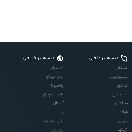
تیم های داخلی
تیم های خارجی
استقلال
آث میلان
پرسپولیس
اینتر میلان
تراکتور
بارسلونا
ذوب آهن
بایرن مونیخ
سپاهان
آرسنال
فولاد
چلسی
ملوان
رئال مادرید
گل‌گهر
لیورپول