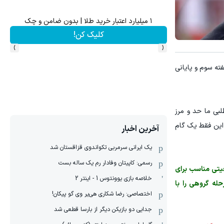
۱ میلیارد اعتبار خرید طلا | بدون ضامن و چک
کلیک کن!
›
‹
فته سوم و پایانی
لبی ما حد و مرز
 این فقط یک گام
آخرین اخبار
یک ایرانی سرمربی تکواندوی قزاقستان شد
رسمی: کاپیتان وفادار رم یک ساله بست
عیتی مناسب برای
خلاصه بازی یوونتوس 1 - اینتر 2
حله گروهی را با
اختصاصی: رضا شکاری هی‌یر وی‌ گو پیکان!
جدایی دو بازیکن دیگر از بارسا قطعی شد