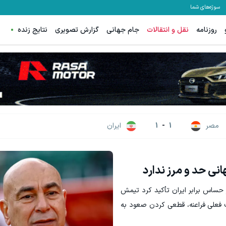
سوژه‌های شما
روزنامه
نقل و انتقالات
جام جهانی
گزارش تصویری
نتایج زنده
ترید EURUSD با اسپرد از صفر پیپ
ثبت نام کنید
ثبت نام کنید
مصر
1
-
1
ایران
نی حد و مرز ندارد
حساس برابر ایران تأکید کرد تیمش
ف فعلی فراعنه، قطعی کردن صعود به