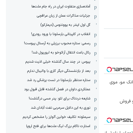
آماده‌سازی متفاوت ایران در راه جام ملت‌ها
جزئیات مذاکرات عمان از زبان عراقچی
گل اول اینتر به یوونتوس (دیمارکو)
انقلاب در کاپیتانی بارسلونا با ورود رودری!
رسمی: ستاره محبوب برزیلی به آرسنال پیوست!
رئال باعث انتقال آرائوخو به لیورپول شد!
پیوس: در چند سال گذشته خیلی اذیت شدیم
بعد از بازنشستگی دیگر کاری با والیبال ندارم
ستاره مدنظر بارسلونا در تست پزشکی رد شد
انک مو، موی
عملکردی داوان در فصل گذشته قابل قبول بود
شایعه دردناک برای لئو: پدر مسی درگذشت!
و فروش
نوری به این دلایل سرمربی نفت آبادان شد
سیمئونه: تکلیف خولین آلوارز را مشخص کردیم
استارت ناکام بزرگ لیگ ملت‌ها برای فتح اروپا