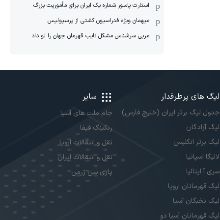
استارت پاسور شماره یک ایران برای مأموریت بزرگ
میهمان ویژه فدراسیون کشتی از پرسپولیس
مربی سرشناس مشکل نایب قهرمان جهان را لو داد
لیگ های پرطرفدار
سایر
جدول لیگ برتر ایران (خلیج فارس)
جام ملت های آسیا
لیگ آزادگان
رنکینگ فیفا
لیگ برتر انگلیس
نقل و انتقالات اروپا
لالیگا اسپانیا
نقل و انتقالات ایران
سری آ ایتالیا
پاری سن ژرمن
لیگ قهرمانان اروپا
لیگ نخبگان آسیا
لیگ قهرمانان آسیا دو