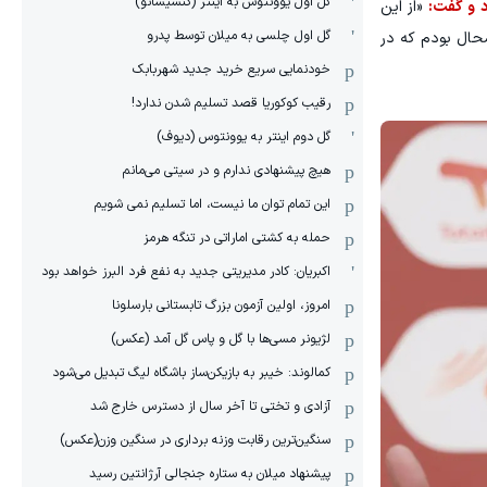
گل اول یوونتوس به اینتر (کنسیسائو)
د و گفت:
«از این
گل اول چلسی به میلان توسط پدرو
شحال بودم که در
خودنمایی سریع خرید جدید شهربابک
رقیب کوکوریا قصد تسلیم شدن ندارد!
گل دوم اینتر به یوونتوس (دیوف)
هیچ پیشنهادی ندارم و در سیتی می‌مانم
این تمام توان ما نیست، اما تسلیم نمی شویم
حمله به کشتی اماراتی در تنگه هرمز
اکبریان: کادر مدیریتی جدید به نفع فرد البرز خواهد بود
امروز، اولین آزمون بزرگ تابستانی بارسلونا
لژیونر مسی‌ها با گل و پاس گل آمد (عکس)
کمالوند: خیبر به بازیکن‌ساز باشگاه لیگ تبدیل می‌شود
آزادی و تختی تا آخر سال از دسترس خارج شد
سنگین‌ترین رقابت وزنه برداری در سنگین وزن(عکس)
پیشنهاد میلان به ستاره جنجالی آرژانتین رسید