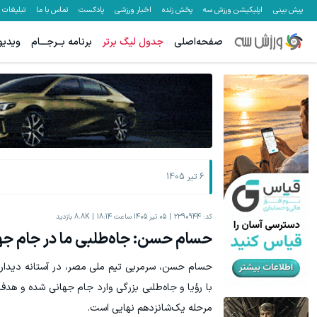
پیش بینی
اپلیکیشن ورزش سه
پخش زنده
اخبار ورزشی
پادکست
تماس با ما
تبلیغات
صفحه‌اصلی
جدول لیگ برتر
برنامه بــرجـــام
ویدیو
۵۰ درصد کش بک در حساب معاملاتی ecn بروکر اینوسلو
میدونستی میتونی از بالا رفتن ارزش سهام گوگل سود کسب کنی؟
ثبت نام کنید
6 تیر 1405
کد:
2390944
05 تیر 1405 ساعت 18:14
8.8K
بازدید
حسام حسن: جاه‌طلبی ما در جام جها
حسام حسن، سرمربی تیم ملی مصر، در آستانه دیدار 
با رؤیا و جاه‌طلبی بزرگی وارد جام جهانی شده و هد
مرحله یک‌شانزدهم نهایی است.