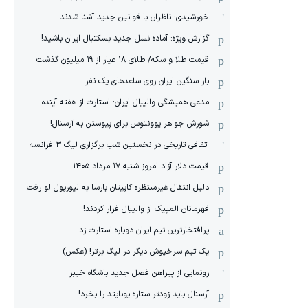
خورشیدی: ناظران با قوانین جدید آشنا شدند
گزارش ویژه‌: آماده نسل جدید بسکتبال ایران باشید!
قیمت طلا و سکه/ طلای ۱۸ عیار از ۱۹ میلیون گذشت
بار سنگین ایران روی ساعدهای یک نفر
مدعی همیشگی والیبال ایران: استارت از هفته آینده
شورش جواهر یوونتوس برای پیوستن به آرسنال!
اتفاقی تاریخی در نخستین شب برگزاری لیگ ۳ فرانسه
قیمت دلار آزاد امروز شنبه ۱۷ مرداد ۱۴۰۵
دلیل انتقال غیرمنتظره کاپیتان بارسا به لیورپول لو رفت
قهرمانان المپیک از والیبال فرار کردند!
پرافتخارترین تیم ایران دوباره استارت زد
یک تیم سرخپوش دیگر در لیگ برتر! (عکس)
رونمایی از پیراهن فصل جدید باشگاه خیبر
آرسنال باید زودتر ستاره یونایتد را بخرد!