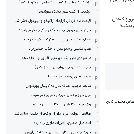
ا ۱ میلیون تومان ارزان‌تر از
بازدید مدیرعامل از کمپ اختصاصی تراکتور (عکس)
رونمایی از کیت سوم باشگاه یوونتوس
 شروع کاهش
قیمت بند فروش قرارداد آرائوخو و لیورپول فاش شد
زدیکت!
خودروهای فرمول یک، سبک‌تر و کوچک‌تر می‌شوند
صدای ستاره اینتر درآمد: به ترکیه نخواهم رفت
عقب نشینی پرسپولیس از جذب حسین‌نژاد
در سودای تکرار یک قهرمانی: اگر پیاتزا اجازه دهد!
چپ استقلال، پرسپولیسی است(عکس)
خرید بعدی پرسپولیس بست!
شایعه عجیب: علاقه رئال به کاپیتان یوونتوس!
غول نروژی فدای خرید ولاهوویچ می‌شود؟!
ولاسکو بازیکنانش را با کتاب سورپرایز کرد
صالحی: قوانین برای داوران و ناظران یکسان سازی شد
اسماعیل صفیری: تغیرات داوری زیاد بود
خرید جنجالی: ستاره بارسا این هفته در پاریس!