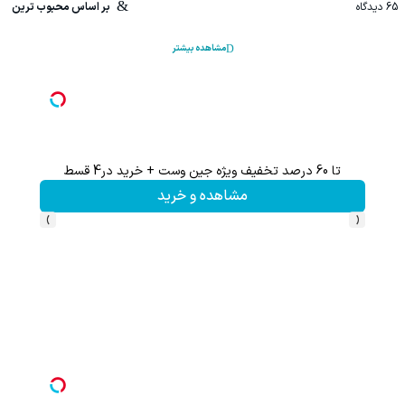
65
دیدگاه
بر اساس محبوب ترین
مشاهده بیشتر
تا 60 درصد تخفیف ویژه جین وست + خرید در4 قسط
تا %60 تخفیف محصولات جین وست + خرید در 4 
مشاهده و خرید
›
‹