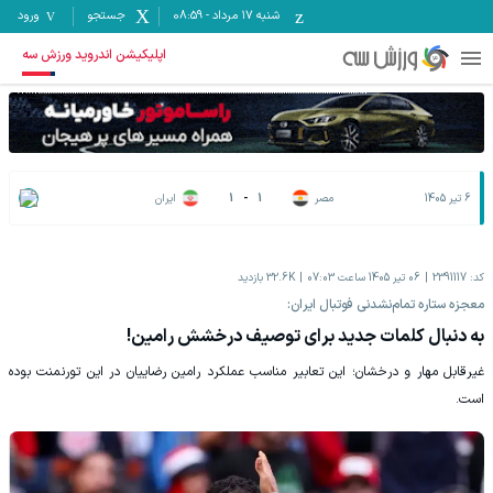
شنبه ۱۷ مرداد
-
08:59
جستجو
ورود
اپلیکیشن اندروید ورزش سه
6 تیر 1405
مصر
1
-
1
ایران
کد:
2391117
06 تیر 1405 ساعت 07:03
32.6K
بازدید
معجزه ستاره تمام‌نشدنی فوتبال ایران:
به دنبال کلمات جدید برای توصیف درخشش رامین!
غیرقابل مهار و درخشان؛ این تعابیر مناسب عملکرد رامین رضاییان در این تورنمنت بوده
است.