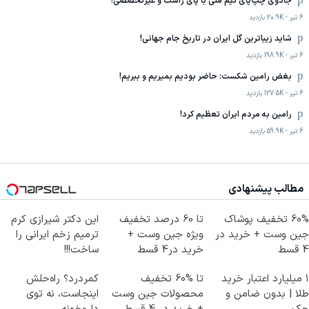
جادوی چپ‌پای تیم ملی با پای راست و غیرتخصصی!
6 تیر
-
20.9K
بازدید
شاید زیباترین گل ایران در تاریخ جام جهانی!
6 تیر
-
198.9K
بازدید
بغض رامین شکست: حاضر بودیم بمیریم و ببریم!
6 تیر
-
127.5K
بازدید
رامین به مردم ایران تعظیم کرد!
6 تیر
-
59.9K
بازدید
مطالب پیشنهادی
60% تخفیف پوشاک
تا 60 درصد تخفیف
این دکتر شیرازی کرم
جین وست + خرید در
ویژه جین وست +
ترمیم زخم ایرانی را
4 قسط
خرید در4 قسط
ساخت!!!
۱ میلیارد اعتبار خرید
تا %60 تخفیف
کمردرد؟ راه‌حلش
طلا | بدون ضامن و
محصولات جین وست
اینجاست، نه توی