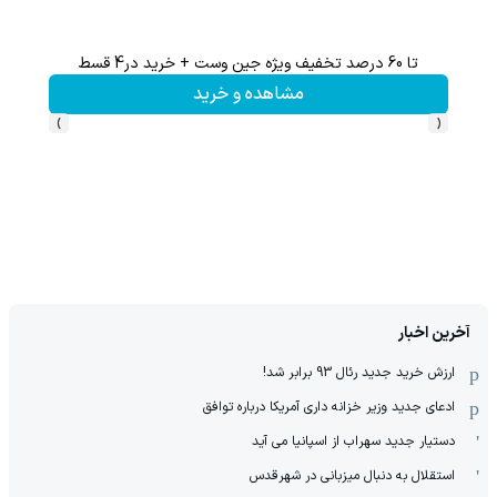
تا 60 درصد تخفیف ویژه جین وست + خرید در4 قسط
60% تخفیف 
مشاهده و خرید
›
‹
آخرین اخبار
ارزش خرید جدید رئال 93 برابر شد!
ادعای جدید وزیر خزانه داری آمریکا درباره توافق
دستیار جدید سهراب از اسپانیا می آید
استقلال به دنبال میزبانی در شهرقدس