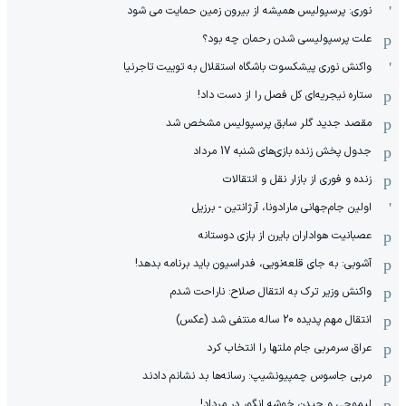
نوری: پرسپولیس همیشه از بیرون زمین حمایت می شود
علت پرسپولیسی شدن رحمان چه بود؟
واکنش نوری پیشکسوت باشگاه استقلال به توییت تاجرنیا
ستاره نیجریه‌ای کل فصل را از دست داد!
مقصد جدید گلر سابق پرسپولیس مشخص شد
جدول پخش زنده بازی‌های شنبه 17 مرداد
زنده و فوری از بازار نقل و انتقالات
اولین جام‌جهانی مارادونا، آرژانتین - برزیل
عصبانیت هواداران بایرن از بازی دوستانه
آشوبی: به جای قلعه‌نویی، فدراسیون باید برنامه بدهد!
واکنش وزیر ترک به انتقال صلاح: ناراحت شدم
انتقال مهم پدیده 20 ساله منتفی شد (عکس)
عراق سرمربی جام ملتها را انتخاب کرد
مربی جاسوس چمپیونشیپ: رسانه‌ها بد نشانم دادند
لیموچی و چیدن خوشه انگور در مرداد!