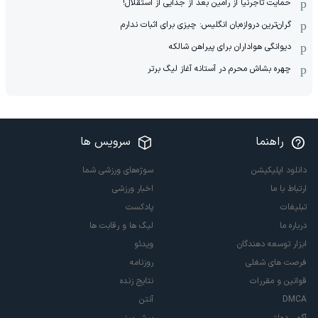
حمایت تاجرنیا از رامین بعد از جدایی از استقلال!
گران‌ترین دروازه‌بان انگلیس: چیزی برای اثبات ندارم
دیوانگی هواداران برای پیراهن شالکه
چهره بشاش محرم در آستانه آغاز لیگ برتر
راهنما
سرویس ها
دانلود اپلیکیشن
سوژه‌های ورزشی شما
ارتباط با ما
اخبار ورزشی
تبلیغات
پادکست
درباره ما
لیگ ها و رقابت ها
ابزار توسعه دهندگان
ویدئو
فرصت های شغلی
روزنامه
قوانین و مقررات
نتایج زنده
DMCA
آنتن
آگهی دولتی
پیش بینی