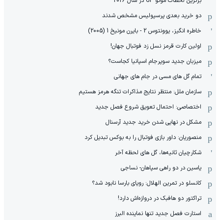
برترین لحظات موتو GP در سال 2026
دو خرید بعدی پرسپولیس مشخص شدند
خاطره انگیز، یوونتوس 2 - بایرن مونیخ 1 (2005)
اولین کارت قرمز نسل زد فوتبال جهان!
میزبان جدید سوپرجام اسپانیا کجاست؟
تمام گل های مسی در جام های جهانی
سازمان ملل: منتظر نتایج مذاکرات تنگه هرمز هستیم
اختصاصی: احتمال تعویق شروع فصل جدید
مشکل در نهایی شدن خرید جدید آرسنال
منصوریان: داور بازی فوتبال را به بوکس تبدیل کرد
شکارچیان ثانیه‌ها، گل های لحظه آخر
یاسین در دو راهی سپاهان- نساجی
کانسلو در تمرین الهلال: رویای بارسا نابود شد؟
تراکتور دو هافبک در دروازه‌اش دارد!
استارت فصل جدید تنها نماینده البرز