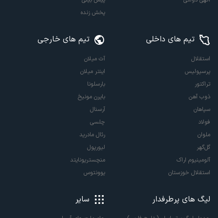
پخش زنده
تیم های داخلی
تیم های خارجی
استقلال
آث میلان
پرسپولیس
اینتر میلان
تراکتور
بارسلونا
ذوب آهن
بایرن مونیخ
سپاهان
آرسنال
فولاد
چلسی
ملوان
رئال مادرید
گل‌گهر
لیورپول
آلومینیوم اراک
منچستریونایتد
استقلال خوزستان
یوونتوس
لیگ های پرطرفدار
سایر