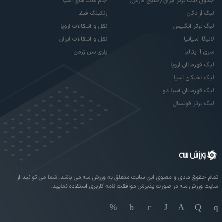
جدول لیگ برتر ایران (خلیج فارس)
جام ملت های آسیا
لیگ آزادگان
رنکینگ فیفا
لیگ برتر انگلیس
نقل و انتقالات اروپا
لالیگا اسپانیا
نقل و انتقالات ایران
سری آ ایتالیا
پاری سن ژرمن
لیگ قهرمانان اروپا
لیگ نخبگان آسیا
لیگ قهرمانان آسیا دو
لیگ برتر فوتسال
تمام حقوق مادی و معنوی این سایت متعلق به ورزش سه می باشد. شما می توانید از
سایت ورزش سه در صورت پذیرش موافقت نامه کاربری استفاده نمایید.