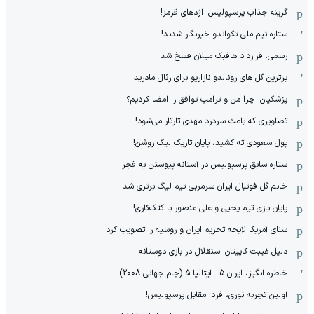
گزینه جذاب پرسپولیس: اژدهای قرمز!
ستاره تیم ملی تکواندو خبرنگار شدند!
رسمی: قرارداد هافبک میلان فسخ شد
برترین گل های رونالدو نازاریو برای رئال مادرید
پزشکیان: چرا من و ترامپ توافق را امضا کردیم؟
تصاویری که باعث سردرد مهدی تارتار می‌شود!
پول سعودی ته کشید، پایان تاریک لیگ روشن!
ستاره سابق پرسپولیس در آستانه پیوستن به فجر
خانم گل فوتبال ایران سرمربی تیم لیگ برتری شد
پایان بازی تیم یحیی و علی منصور با کتک‌کاری!
سنای آمریکا لایحه تحریم ایران و روسیه را تصویب کرد
دلیل غیبت کاپیتان استقلال در بازی دوستانه
خاطره انگیز، ایران 5 - ایتالیا 5 (جام جهانی 2008)
اولین تجربه نوری، فردا مقابل پرسپولیس!