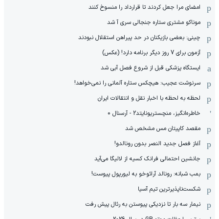
امضای مرا جعل کردند تا قرارداد را منسوخ کنند
موناکو مشتری ستاره جنجالی سری آ شد
چینی: بعضی بازیکنان در حد پیراهن استقلال نبودند
آزمون برای 7 روز دیگر برنامه دارد! (عکس)
ایستگاه پزشکی قبل از شروع فصل آبی شد
سرنوشت عجیب: هیچکس ستاره آلمانی را نمی‌خواهد!
لحظه به لحظه با اخبار نقل و انتقالات ایران
خاطره‌انگیز، منچستریونایتد2 - آرسنال 0
مقصد کاپیتان مس مشخص شد
آغاز فصل جدید النصر بدون رونالدو!
جانشین احتمالی فرانک کسیه از لالیگا می‌آید
بمب شبانه: رونالد آرائوخو به لیورپول پیوست!
شکست‌ناپذیرترین تیم آسیا
نیمار سه بار تا نزدیکی پیوستن به رئال پیش رفت