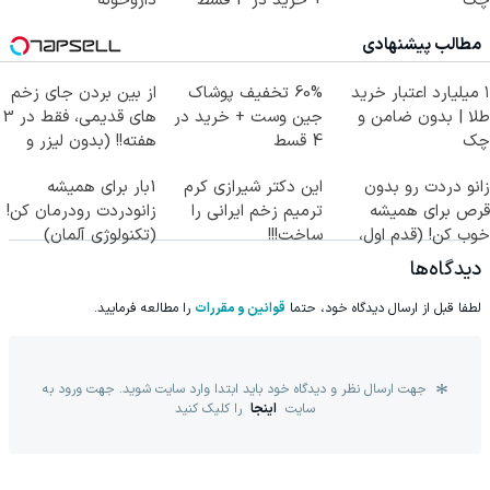
چک
+ خرید در 4 قسط
داروخونه
مطالب پیشنهادی
۱ میلیارد اعتبار خرید
60% تخفیف پوشاک
از بین بردن جای زخم
طلا | بدون ضامن و
جین وست + خرید در
های قدیمی، فقط در 3
چک
4 قسط
هفته!! (بدون لیزر و
جراحی)
زانو دردت رو بدون
این دکتر شیرازی کرم
1بار برای همیشه
قرص برای همیشه
ترمیم زخم ایرانی را
زانودردت رودرمان کن!
خوب کن! (قدم اول،
ساخت!!!
(تکنولوژی آلمان)
پرسش‌نامه)
◂پرسشنامه▸
دیدگاه‌ها
لطفا قبل از ارسال دیدگاه خود، حتما
قوانین و مقررات
را مطالعه فرمایید.
جهت ارسال نظر و دیدگاه خود باید ابتدا وارد سایت شوید. جهت ورود به
سایت
اینجا
را کلیک کنید