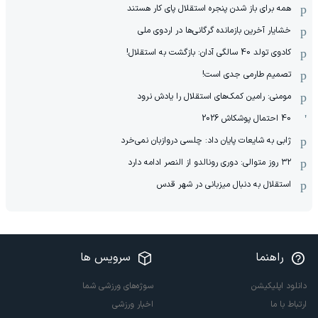
همه برای باز شدن پنجره استقلال پای کار هستند
خشایار آخرین بازمانده گرگانی‌ها در اردوی ملی
کادوی تولد 40 سالگی آدان: بازگشت به استقلال!
تصمیم طارمی جدی است!
مومنی: رامین کمک‌های استقلال را یادش نرود
40 احتمال پوشکاش 2026
ژابی به شایعات پایان داد: چلسی دروازبان نمی‌خرد
۳۲ روز متوالی: دوری رونالدو از النصر ادامه دارد
استقلال به دنبال میزبانی در شهر قدس
راهنما
سرویس ها
دانلود اپلیکیشن
سوژه‌های ورزشی شما
ارتباط با ما
اخبار ورزشی