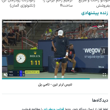
خودتو راحت و سریع
ترمیم زخم ایرانی را
زانودردت رودرمان کن!
بفروشش
ساخت!!!
(تکنولوژی آلمان)
◂پرسشنامه▸
زنده پیشنهادی
تنیس لرنر تین - تامی پل
دیدگاه‌ها
لطفا قبل از ارسال دیدگاه خود، حتما
قوانین و مقررات
را مطالعه فرمایید.