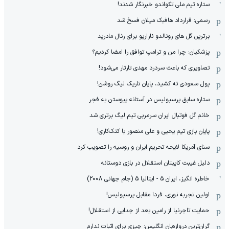
ستاره تیم ملی تکواندو خبرنگار شدند!
رسمی: قرارداد هافبک میلان فسخ شد
برترین گل های رونالدو نازاریو برای رئال مادرید
پزشکیان: چرا من و ترامپ توافق را امضا کردیم؟
تصاویری که باعث سردرد مهدی تارتار می‌شود!
پول سعودی ته کشید، پایان تاریک لیگ روشن!
ستاره سابق پرسپولیس در آستانه پیوستن به فجر
خانم گل فوتبال ایران سرمربی تیم لیگ برتری شد
پایان بازی تیم یحیی و علی منصور با کتک‌کاری!
سنای آمریکا لایحه تحریم ایران و روسیه را تصویب کرد
دلیل غیبت کاپیتان استقلال در بازی دوستانه
خاطره انگیز، ایران 5 - ایتالیا 5 (جام جهانی 2008)
اولین تجربه نوری، فردا مقابل پرسپولیس!
حمایت تاجرنیا از رامین بعد از جدایی از استقلال!
گران‌ترین دروازه‌بان انگلیس: چیزی برای اثبات ندارم