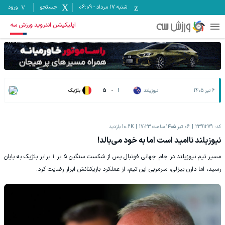
شنبه ۱۷ مرداد
-
06:09
جستجو
ورود
اپلیکیشن اندروید ورزش سه
6 تیر 1405
نیوزیلند
1
-
5
بلژیک
کد:
2391279
06 تیر 1405 ساعت 17:23
10.6K
بازدید
نیوزیلند ناامید است اما به خود می‌بالد!
مسیر تیم نیوزیلند در جام جهانی فوتبال پس از شکست سنگین 5 بر 1 برابر بلژیک به پایان
رسید، اما دارن بیزلی، سرمربی این تیم، از عملکرد بازیکنانش ابراز رضایت کرد.