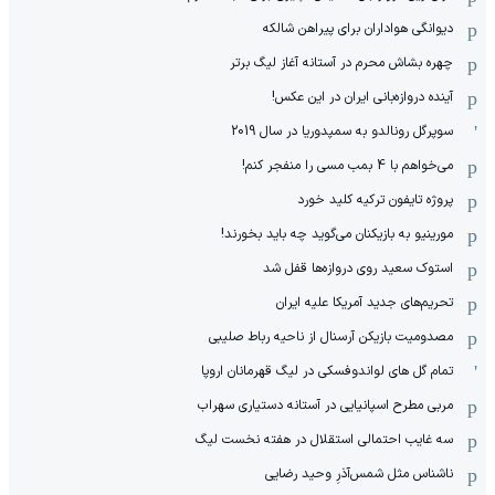
دیوانگی هواداران برای پیراهن شالکه
چهره بشاش محرم در آستانه آغاز لیگ برتر
آینده دروازه‌بانی ایران در این عکس!
سوپرگل رونالدو به سمپدوریا در سال 2019
می‌خواهم با 4 بمب مسی را منفجر کنم!
پروژه تایفون ترکیه کلید خورد
مورینیو به بازیکنان می‌گوید چه باید بخورند!
استوک سعید روی دروازه‌ها قفل شد
تحریم‌های جدید آمریکا علیه ایران
مصدومیت بازیکن آرسنال از ناحیه رباط صلیبی
تمام گل های لواندوفسکی در لیگ قهرمانان اروپا
مربی مطرح اسپانیایی در آستانه دستیاری سهراب
سه غایب احتمالی استقلال در هفته نخست لیگ
ناشناس مثل شمس‌آذرِ وحید رضایی