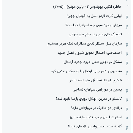
خاطره انگیز، یوونتوس 2 - بایرن مونیخ 1 (2005)
اولین کارت قرمز نسل زد فوتبال جهان!
میزبان جدید سوپرجام اسپانیا کجاست؟
تمام گل های مسی در جام های جهانی
سازمان ملل: منتظر نتایج مذاکرات تنگه هرمز هستیم
اختصاصی: احتمال تعویق شروع فصل جدید
مشکل در نهایی شدن خرید جدید آرسنال
منصوریان: داور بازی فوتبال را به بوکس تبدیل کرد
شکارچیان ثانیه‌ها، گل های لحظه آخر
یاسین در دو راهی سپاهان- نساجی
کانسلو در تمرین الهلال: رویای بارسا نابود شد؟
تراکتور دو هافبک در دروازه‌اش دارد!
استارت فصل جدید تنها نماینده البرز
گزینه جذاب پرسپولیس: اژدهای قرمز!