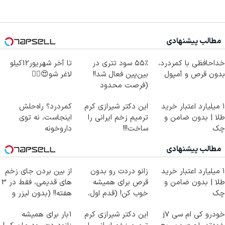
مطالب پیشنهادی
خداحافظی با کمردرد،
۵۵٪ سود تتری در
تا آخر شهریور12کیلو
بدون قرص و آمپول
بین‌پین فعال شد!!
لاغر شو😍👌🏻
(فرصت محدود
ثبت‌نام)
۱ میلیارد اعتبار خرید
این دکتر شیرازی کرم
کمردرد؟ راه‌حلش
طلا | بدون ضامن و
ترمیم زخم ایرانی را
اینجاست، نه توی
چک
ساخت!!!
داروخونه
مطالب پیشنهادی
۱ میلیارد اعتبار خرید
زانو دردت رو بدون
از بین بردن جای زخم
طلا | بدون ضامن و
قرص برای همیشه
های قدیمی، فقط در 3
چک
خوب کن! (قدم اول،
هفته!! (بدون لیزر و
پرسش‌نامه)
جراحی)
خودرو کی ام سی j7
این دکتر شیرازی کرم
1بار برای همیشه