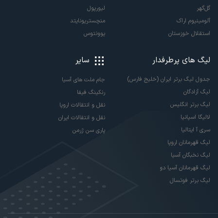
گل‌گهر
لیورپول
آلومینیوم اراک
منچستریونایتد
استقلال خوزستان
یوونتوس
لیگ های پرطرفدار
سایر
جدول لیگ برتر ایران (خلیج فارس)
جام ملت های آسیا
لیگ آزادگان
رنکینگ فیفا
لیگ برتر انگلیس
نقل و انتقالات اروپا
لالیگا اسپانیا
نقل و انتقالات ایران
سری آ ایتالیا
پاری سن ژرمن
لیگ قهرمانان اروپا
لیگ نخبگان آسیا
لیگ قهرمانان آسیا دو
لیگ برتر فوتسال