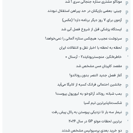
موناکو مشتری ستاره جنجالی سری آ شد
چینی: بعضی بازیکنان در حد پیراهن استقلال نبودند
آزمون برای 7 روز دیگر برنامه دارد! (عکس)
ایستگاه پزشکی قبل از شروع فصل آبی شد
سرنوشت عجیب: هیچکس ستاره آلمانی را نمی‌خواهد!
لحظه به لحظه با اخبار نقل و انتقالات ایران
خاطره‌انگیز، منچستریونایتد2 - آرسنال 0
مقصد کاپیتان مس مشخص شد
آغاز فصل جدید النصر بدون رونالدو!
جانشین احتمالی فرانک کسیه از لالیگا می‌آید
بمب شبانه: رونالد آرائوخو به لیورپول پیوست!
شکست‌ناپذیرترین تیم آسیا
نیمار سه بار تا نزدیکی پیوستن به رئال پیش رفت
برترین لحظات موتو GP در سال 2026
دو خرید بعدی پرسپولیس مشخص شدند