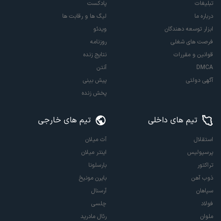
تبلیغات
پادکست
درباره ما
لیگ ها و رقابت ها
ابزار توسعه دهندگان
ویدئو
فرصت های شغلی
روزنامه
قوانین و مقررات
نتایج زنده
DMCA
آنتن
آگهی دولتی
پیش بینی
پخش زنده
تیم های داخلی
تیم های خارجی
استقلال
آث میلان
پرسپولیس
اینتر میلان
تراکتور
بارسلونا
ذوب آهن
بایرن مونیخ
سپاهان
آرسنال
فولاد
چلسی
ملوان
رئال مادرید