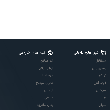
تیم های داخلی
تیم های خارجی
استقلال
آث میلان
پرسپولیس
اینتر میلان
تراکتور
بارسلونا
ذوب آهن
بایرن مونیخ
سپاهان
آرسنال
فولاد
چلسی
ملوان
رئال مادرید