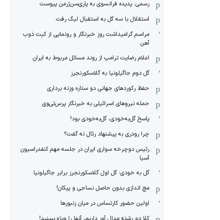
رسمی: پدیده فرانسوی به پاری‌سن‌ژرمن پیوست
استقلال با سه گل به استقبال لیگ رفت
مراسم گرامیداشت روز خبرنگار و رونمایی از کیت ذوب
آهن
اعلام رضایت ترامپ از روند مسائل مربوط به ایران
گل دوم جاگیلونیا به گلاسکورنجرز
حفظ رکوردهای جهانی دو ستاره وزنه برداری
حمله نیروهای اسرائیلی به خبرنگار پرس‌تی‌وی
پاسخ گل‌به‌خودی، گل‌به‌خودی بود!
چرا رودری به پیشنهاد رئال نه گفت؟
رئیس دوچرخه سواری ایران در جلسه مهم کنفدراسیون
آسیا
گل به خودی؛ گل اول گلاسکورنجرز برابر جاگیلونیا
مچ اندازی بدون حاصل نساجی و پیکان!
اولین حضور کارتساس در میان زنبورها
کلا دو‌ رشته مدال آور داریم، آنها را ویژه ببینید!