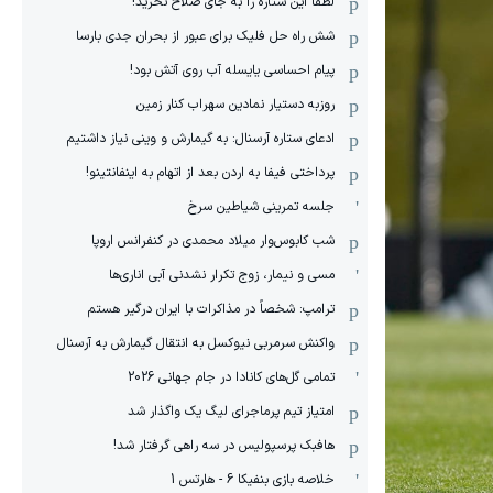
لطفا این ستاره را به جای صلاح نخرید!
شش راه حل فلیک برای عبور از بحران جدی بارسا
پیام احساسی یایسله آب روی آتش بود!
روزبه دستیار نمادین سهراب کنار زمین
ادعای ستاره آرسنال: به گیمارش و وینی نیاز داشتیم
پرداختی فیفا به اردن بعد از اتهام به اینفانتینو!
جلسه تمرینی شیاطین سرخ
شب کابوس‌وار میلاد محمدی در کنفرانس اروپا
مسی و نیمار، زوج تکرار نشدنی آبی اناری‌ها
ترامپ: شخصاً در مذاکرات با ایران درگیر هستم
واکنش سرمربی نیوکسل به انتقال گیمارش به آرسنال
تمامی گل‌های کانادا در جام جهانی 2026
امتیاز تیم پرماجرای لیگ یک واگذار شد
هافبک پرسپولیس در سه راهی گرفتار شد!
خلاصه بازی بنفیکا 6 - هارتس 1