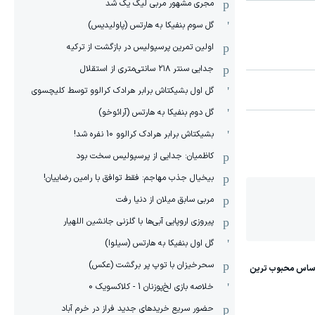
مجری مشهور مربی لیگ یک شد
گل سوم بنفیکا به هارتس (پاولیدیس)
اولین تمرین پرسپولیس در بازگشت از ترکیه
جدایی سنتر ۲۱۸ سانتی‌متری از استقلال
گل اول بشیکتاش برابر هرادک کرالوو توسط کلیچسوی
گل دوم بنفیکا به هارتس (آرائوخو)
بشیکتاش برابر هرادک کرالوو 10 نفره شد!
کاظمیان: جدایی از پرسپولیس سخت بود
بیخیال جذب مهاجم: فقط توافق با رامین رضاییان!
مربی سابق میلان از دنیا رفت
پیروزی اروپایی آبی‌ها با گلزنی جانشین اللهیار
گل اول بنفیکا به هارتس (سیلوا)
سحرخیزان با توپ پر برگشت (عکس)
خلاصه بازی لخ‌پوزنان 1 - کلاکسویک 0
حضور سریع خریدهای جدید فراز در خرم آباد