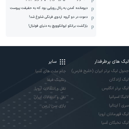
دیومانده: آمدن به رئال رویایی بود که به حقیقت پیوست
دعوت در دو گروه: اردوی فرنگی شلوغ شد!
بازگشت برانکو ایوانکوویچ به دنیای فوتبال!
لیگ های پرطرفدار
سایر
جدول لیگ برتر ایران (خلیج فارس)
جام ملت های آسیا
لیگ آزادگان
رنکینگ فیفا
لیگ برتر انگلیس
نقل و انتقالات اروپا
لالیگا اسپانیا
نقل و انتقالات ایران
سری آ ایتالیا
پاری سن ژرمن
لیگ قهرمانان اروپا
لیگ نخبگان آسیا