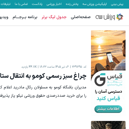
پیش بینی
اپلیکیشن ورزش سه
پخش زنده
اخبار ورزشی
پادکست
تماس با ما
تبلیغات
صفحه‌اصلی
جدول لیگ برتر
برنامه بــرجـــام
ویدیو
کد:
2391295
06 تیر 1405 ساعت 18:23
44.8K
بازدید
چراغ سبز رسمی کومو به انتقال ستار
مدیران باشگاه کومو به مسئولان رئال مادرید اعلام ک
را برای خرید صددرصدی حقوق ورزشی نیکو پاز پذیرفته‌