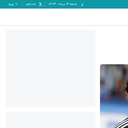
جمعه ۱۶ مرداد
-
06:14
جستجو
ورود