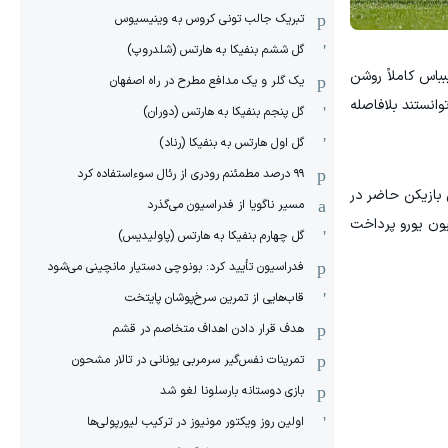
تبریک جالب تونی کروس به وینیسیوس
گل ششم بنفیکا به هارتس (شلدروپ)
بباس کاملاً روشن
یک گلر و یک مدافع مطرح در راه اصفهان
وانستند بلافاصله
گل پنجم بنفیکا به هارتس (دوران)
گل اول هارتس به بنفیکا (رناد)
۹۹ درصد مطمئنم رودری از رئال سوءاستفاده کرد
 بازیکن حاضر در
مسیر ناگویا از فدراسیون می‌گذرد
‌اش رقم خواهد خورد. پس از امضای تمامی اسناد، نیکو پاز پس از آلوارو موراتا که چلسی برای او ۸۰ میلیون یورو پرداخت
گل چهارم بنفیکا به هارتس (پاولیدیس)
فدراسیون تأیید کرد: بونوچی دستیار مانچینی می‌شود
قاب‌هایی از تمرین سرخ‌پوشان پایتخت
هدف قرار دادن اهداف متخاصم در قشم
‏تمرینات نفس‌گیر سرمربی یونانی در تالار مشحون
بازی دوستانه بارسلونا لغو شد
اولین روز ویکتور مونیوز در ترکیب لیورپولی‌ها