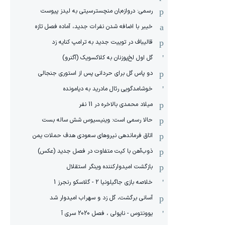
رسمی: دروازه‌بان منچسترسیتی به لیدز پیوست
خیبر با اضافه شدن نفرات جدید، آماده فصل تازه
قالیباف در توییت جدید به ترامپ کنایه زد
گل اول لخ‌پوزنان به کلاکسویک (آگنرو)
دو پاس گل برای حردانی پس از استوری جنجالی
خوشامدگویی رئال مادرید به دیامونده
میلاد محمدی بالاخره در 11 نفر
حالا رسمی است: وینیسیوس شش ساله بست
اتاق فرماندهی نیروهای سعودی هدف حملات یمن
ذوب‌آهن با کیت متفاوت در فصل جدید (عکس)
بازگشت امیدوارکننده وینگر استقلال
خلاصه بازی جاگیلونیا 2 - گلاسکو رنجرز 1
آسانی برگشت، گل زد و سهراب امیدوار شد
یوونتوس - ناپولی ، فصل 2020 سری آ