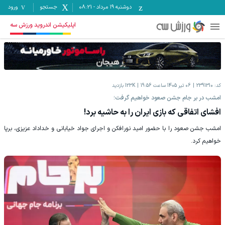
دوشنبه ۱۹ مرداد
-
08:21
جستجو
ورود
اپلیکیشن اندروید ورزش سه
کد:
2391310
06 تیر 1405 ساعت 19:56
123K
بازدید
امشب در بر جام جشن صعود خواهیم گرفت؛
افشای اتفاقی که بازی ایران را به حاشیه برد!
امشب جشن صعود را با حضور امید نورافکن و اجرای جواد خیابانی و خداداد عزیزی، برپا
خواهیم کرد.