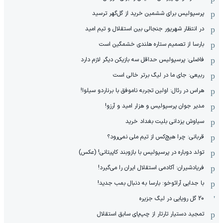
پرسپولیس برای ششمین خرید از گل‌گهر ترسید
در انتظار شهریور جنجالی بین استقلال و تیم امید
بارسا از تصمیم ستاره هلندی خشمگین است
فاضلی: پرسپولیس حداقل سه بازیکن دیگر لازم دارد
ربیعی: جای ما در لیگ برتر خالی است
هراس در رئال: اولین تجربه ناموفق با برناردو سیلوا!
مدیر جوان پرسپولیس و هزار امید و آرزو!
سیاوش یزدانی بلیت بغداد خرید
قربانی: چرا هیچ‌کس از تیم ملی نمی‌رود؟
تولد دوباره در پرسپولیس با بازوبند کاپیتانی! (عکس)
فریادشیران: آکادمی استقلال ایران را می‌گیرد!
با جدایی آرائوخو: بارسا به دنبال بمب جدید!
20 گل رویایی در لیگ جزیره
تمجید دستیار تارتار از چپ‌پای سابق استقلال