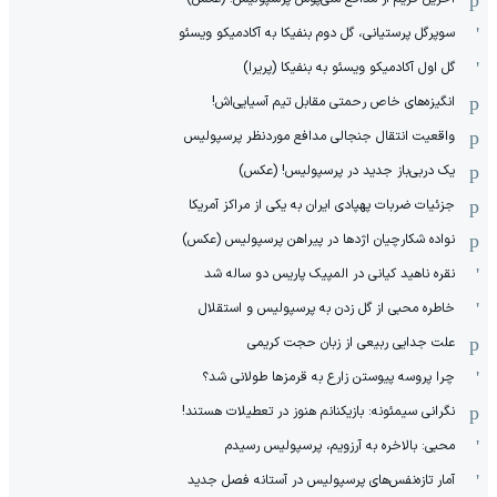
سوپرگل پرستیانی، گل دوم بنفیکا به آکادمیکو ویسئو
گل اول آکادمیکو ویسئو به بنفیکا (پریرا)
انگیزه‌های خاص رحمتی مقابل تیم‌ آسیایی‌اش!
واقعیت انتقال جنجالی مدافع موردنظر پرسپولیس
یک دربی‌باز جدید در پرسپولیس! (عکس)
جزئیات ضربات پهپادی ایران به یکی از مراکز آمریکا
نواده شکارچیان اژدها در پیراهن پرسپولیس (عکس)
نقره ناهید کیانی در المپیک پاریس دو ساله شد
خاطره محبی از گل زدن به پرسپولیس و استقلال
علت جدایی ربیعی از زبان حجت کریمی
چرا پروسه پیوستن زارع به قرمزها طولانی شد؟
نگرانی سیمئونه: بازیکنانم هنوز در تعطیلات هستند!
محبی: بالاخره به آرزویم، پرسپولیس رسیدم
آمار تازه‌نفس‌های پرسپولیس در آستانه فصل جدید