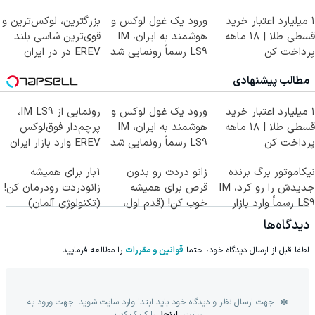
شد!
شد
۱ میلیارد اعتبار خرید
ورود یک غول لوکس و
بزرگترین، لوکس‌ترین و
قسطی طلا | ۱۸ ماهه
هوشمند به ایران، IM
قوی‌ترین شاسی بلند
پرداخت کن
LS9 رسماً رونمایی شد
EREV در در ایران
رونمایی شد
مطالب پیشنهادی
۱ میلیارد اعتبار خرید
ورود یک غول لوکس و
رونمایی از IM LS9،
قسطی طلا | ۱۸ ماهه
هوشمند به ایران، IM
پرچم‌دار فوق‌لوکس
پرداخت کن
LS9 رسماً رونمایی شد
EREV وارد بازار ایران
شد
نیکاموتور برگ برنده
زانو دردت رو بدون
1بار برای همیشه
جدیدش را رو کرد، IM
قرص برای همیشه
زانودردت رودرمان کن!
LS9 رسماً وارد بازار
خوب کن! (قدم اول،
(تکنولوژی آلمان)
ایران شد
پرسش‌نامه)
◂پرسشنامه▸
دیدگاه‌ها
لطفا قبل از ارسال دیدگاه خود، حتما
قوانین و مقررات
را مطالعه فرمایید.
جهت ارسال نظر و دیدگاه خود باید ابتدا وارد سایت شوید. جهت ورود به