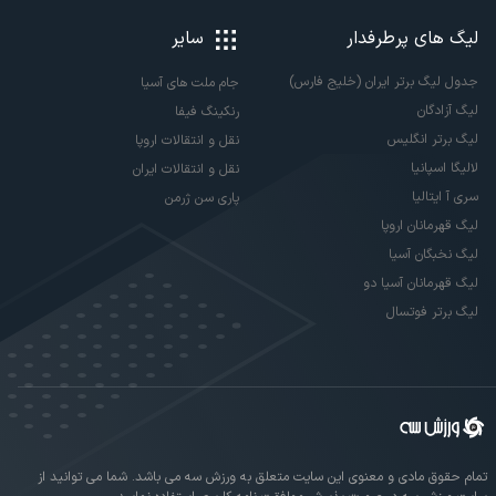
لیگ های پرطرفدار
سایر
جدول لیگ برتر ایران (خلیج فارس)
جام ملت های آسیا
لیگ آزادگان
رنکینگ فیفا
لیگ برتر انگلیس
نقل و انتقالات اروپا
لالیگا اسپانیا
نقل و انتقالات ایران
سری آ ایتالیا
پاری سن ژرمن
لیگ قهرمانان اروپا
لیگ نخبگان آسیا
لیگ قهرمانان آسیا دو
لیگ برتر فوتسال
تمام حقوق مادی و معنوی این سایت متعلق به ورزش سه می باشد. شما می توانید از