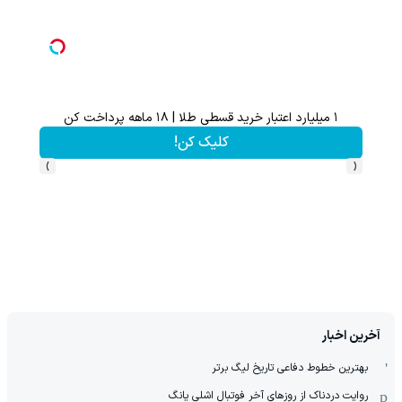
۱ میلیارد اعتبار خرید قسطی طلا | ۱۸ ماهه پرداخت کن
از آیفون 17 تا پلی استیشن 5 جایزه ببر 🎮😍📱 | بازی کن ، گردونه
کلیک کن!
›
‹
آخرین اخبار
بهترین خطوط دفاعی تاریخ لیگ برتر
روایت دردناک از روزهای آخر فوتبال اشلی یانگ