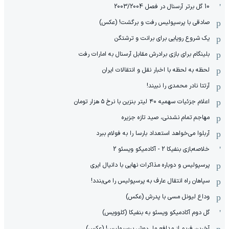
10 گل برتر آرسنال در فصل 2003/2004
صادقی با پرسپولیس رفت و برگشت! (عکس)
یک شروع رویایی برای برانت و ترشتگن
بلینگام برای بازی برادرش مقابل آرسنال به امارات رفت
لحظه به لحظه با اخبار نقل و انتقالات ایران
آرتتا نادر محمدی را نبیند!
اعلام جزئیات سهمیه ۴۰ لیتر بنزین با نرخ ۵ هزار تومان
مهاجم تمام نشدنی، صید تازه جزیره
آربلوا می‌خواهد استعداد بارسا را به فولام ببرد
خلاصه‌بازی بنفیکا 2 - آکادمیکو ویسئو 2
پرسپولیس و دوباره مذاکرات نهایی با دانیال ایری
سپاهان راه انتقال عارف به پرسپولیس را می‌بندد!
وداع لیونل مسی با پدرش (عکس)
گل دوم آکادمیکو ویسئو به بنفیکا (کلوویس)
آخرین فریم از مدافع ملی‌پوش پرسپولیس! (عکس)