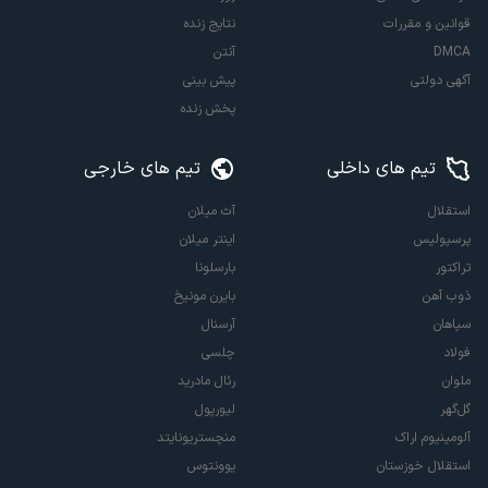
قوانین و مقررات
نتایج زنده
DMCA
آنتن
آگهی دولتی
پیش بینی
پخش زنده
تیم های داخلی
تیم های خارجی
استقلال
آث میلان
پرسپولیس
اینتر میلان
تراکتور
بارسلونا
ذوب آهن
بایرن مونیخ
سپاهان
آرسنال
فولاد
چلسی
ملوان
رئال مادرید
گل‌گهر
لیورپول
آلومینیوم اراک
منچستریونایتد
استقلال خوزستان
یوونتوس