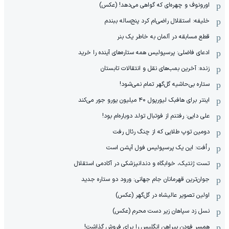
اورونوف و چهره‌ای که گواهی می‌دهد! (عکس)
خلیفه: استقلال راضی‌ام کرد پنج‌ساله ببندم
قطع مسابقه در آلمان به خاطر یک بنر
ادعای فاضلی: پرسپولیس همه ستاره‌های آینده را خرید
زنده: آخرین بمب‌های نقل و انتقالات تابستان
ستاره بی‌حاشیه گل‌گهر تمام نمی‌شود!
اینتر برای هافبک لیورپول ۴۰ میلیون یورو جور می‌کند
علی دایی: رفتنم از فوتبال تولد دوباره‌ام بود!
دومین توپ طلایی که از چنگ رئال رفت
رأفت: این یک پرسپولیس فول آپشن است
تست ژنتیک، خوابگاه و دندانپزشکی در آکادمی استقلال
جوان‌ترین قهرمانان جام جهانی: ورود دو ستاره جدید
اولین تصویر عالیشاه در گل‌گهر (عکس)
نسل زد سپاهان زیر دست محرم (عکس)
همسر فودن پیراهن انگلیس را برای فروش گذاشت!