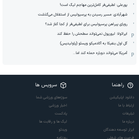
پورعلی: لطیفی‌فر کامل‌ترین مهاجم لیگ است!
شهرآبادی: مسیر رسیدن به پرسپولیس از استقلال می‌گذشت
رویای پیراهن پرسپولیس برای لطیفی‌فر از کجا آغاز شد؟
ایرائولا: لیورپول نمی‌تواند سطحش را حفظ کند
گل اول بنفیکا به آکادمیکو ویسئو (پاولیدیس)
آمریکا می‌تواند دوباره حمله کند اما...
راهنما
سرویس ها
دانلود اپلیکیشن
سوژه‌های ورزشی شما
ارتباط با ما
اخبار ورزشی
تبلیغات
پادکست
درباره ما
لیگ ها و رقابت ها
ابزار توسعه دهندگان
ویدئو
فرصت های شغلی
روزنامه