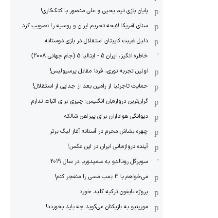
پایان بازی تیم یحیی و علی منصور با کتک‌کاری!
سنای آمریکا لایحه تحریم ایران و روسیه را تصویب کرد
دلیل غیبت کاپیتان استقلال در بازی دوستانه
خاطره انگیز، ایران 5 - ایتالیا 5 (جام جهانی 2008)
اولین تجربه نوری، فردا مقابل پرسپولیس!
حمایت تاجرنیا از رامین بعد از جدایی از استقلال!
گران‌ترین دروازه‌بان انگلیس: چیزی برای اثبات ندارم
دیوانگی هواداران برای پیراهن شالکه
چهره بشاش محرم در آستانه آغاز لیگ برتر
آینده دروازه‌بانی ایران در این عکس!
سوپرگل رونالدو به سمپدوریا در سال 2019
می‌خواهم با 4 بمب مسی را منفجر کنم!
پروژه تایفون ترکیه کلید خورد
مورینیو به بازیکنان می‌گوید چه باید بخورند!