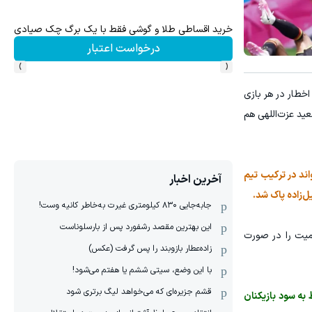
خرید اقساطی طلا و گوشی فقط با یک برگ چک صیادی
تا 60 درصد تخفیف ویژه جین وست + خرید در4 قسط
درخواست اعتبار
›
‹
 مقابل نیوزیلند و بلژیک فقط یک اخطار در هر بازی
ر به محرومیت سعید عزت‌اللهی هم
مقابل بلژیک و مصر کارت زرد گرفت تا در صورت صعود ایران به مرحله یک‌شانزدهم نهایی جام جهانی 2026 نتواند در ترکیب تیم
آخرین اخبار
جابه‌جایی ۸۳۰ کیلومتری غیرت به‌خاطر کانیه وست!
این بهترین مقصد رشفورد پس از بارسلوناست
ومیت را در صورت
زاده‌عطار بازوبند را پس گرفت (عکس)
با این وضع، سیتی ششم یا هفتم می‌شود!
قشم جزیره‌ای که می‌خواهد لیگ برتری شود
ایط به سود بازیکنان