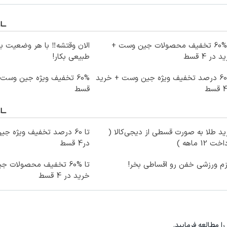
تا %60 تخفیف محصولات جین وست +
الان وقتشه‼️ با هر وضعیت ب
 در 4 قسط
طبیعی بکار!
تا 60 درصد تخفیف ویژه جین وست + خرید
قسط
د طلا به صورت قسطی از دیجی‌کالا (
ت 12 ماهه )
در4 قسط
زم ورزشی خفن رو اقساطی بخر!
تا %60 تخفیف محصولات 
خرید در 4 قسط
را مطالعه فرمایید.