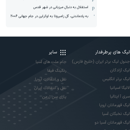
استقلال به دنبال میزبانی در شهر قدس
به یادماندنی، گل زامبروتا به اوکراین در جام جهانی 2006
لیگ های پرطرفدار
سایر
جدول لیگ برتر ایران (خلیج فارس)
جام ملت های آسیا
لیگ آزادگان
رنکینگ فیفا
لیگ برتر انگلیس
نقل و انتقالات اروپا
لالیگا اسپانیا
نقل و انتقالات ایران
سری آ ایتالیا
پاری سن ژرمن
لیگ قهرمانان اروپا
لیگ نخبگان آسیا
لیگ قهرمانان آسیا دو