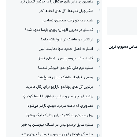
منصوریان: داور بازی فوتبال را به بوکس تبدیل کرد
شکارچیان ثانیه‌ها، گل های لحظه آخر
یاسین در دو راهی سپاهان- نساجی
کانسلو در تمرین الهلال: رویای بارسا نابود شد؟
تراکتور دو هافبک در دروازه‌اش دارد!
استارت فصل جدید تنها نماینده البرز
گزینه جذاب پرسپولیس: اژدهای قرمز!
ستاره تیم ملی تکواندو خبرنگار شدند!
رسمی: قرارداد هافبک میلان فسخ شد
برترین گل های رونالدو نازاریو برای رئال مادرید
پزشکیان: چرا من و ترامپ توافق را امضا کردیم؟
تصاویری که باعث سردرد مهدی تارتار می‌شود!
پول سعودی ته کشید، پایان تاریک لیگ روشن!
ستاره سابق پرسپولیس در آستانه پیوستن به فجر
خانم گل فوتبال ایران سرمربی تیم لیگ برتری شد