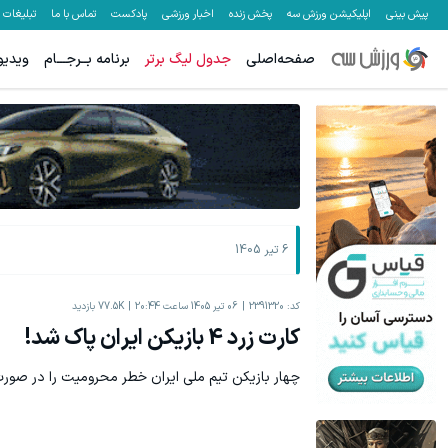
پیش بینی
اپلیکیشن ورزش سه
پخش زنده
اخبار ورزشی
پادکست
تماس با ما
تبلیغات
صفحه‌اصلی
جدول لیگ برتر
برنامه بــرجـــام
ویدیو
6 تیر 1405
کد:
2391320
06 تیر 1405 ساعت 20:44
77.5K
بازدید
کارت زرد 4 بازیکن ایران پاک شد!
چهار بازیکن تیم ملی ایران خطر محرومیت را در صورت