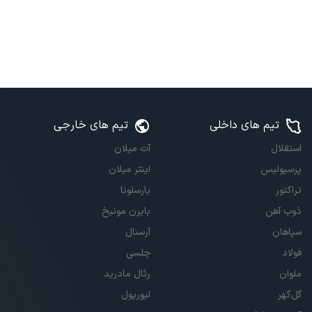
تیم های داخلی
تیم های خارجی
استقلال
آث میلان
پرسپولیس
اینتر میلان
تراکتور
بارسلونا
ذوب آهن
بایرن مونیخ
سپاهان
آرسنال
فولاد
چلسی
ملوان
رئال مادرید
گل‌گهر
لیورپول