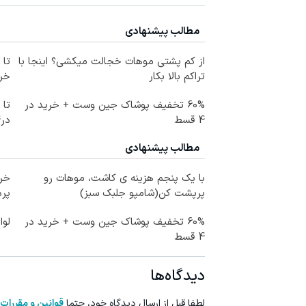
مطالب پیشنهادی
از کم پشتی موهات خجالت میکشی؟ اینجا با
تراکم بالا بکار
خرید
60% تخفیف پوشاک جین وست + خرید در
4 قسط
در4 قسط
مطالب پیشنهادی
با یک پنجم هزینه ی کاشت، موهات رو
خری
پرپشت کن(شامپو جلبک سبز)
پرداخ
60% تخفیف پوشاک جین وست + خرید در
لوا
4 قسط
دیدگاه‌ها
لطفا قبل از ارسال دیدگاه خود، حتما
قوانین و مقررات