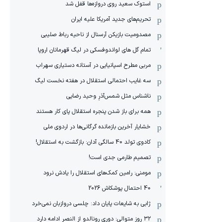
استوک سعید روی دروازه‌ها قفل شد
تحریم‌های جدید آمریکا علیه ایران
مصدومیت بازیکن آرسنال از ناحیه رباط صلیبی
تمام گل های لواندوفسکی در لیگ قهرمانان اروپا
مربی مطرح اسپانیایی در آستانه دستیاری سهراب
سه غایب احتمالی استقلال در هفته نخست لیگ
ناشناس مثل شمس‌آذرِ وحید رضایی
همه برای باز شدن پنجره استقلال پای کار هستند
خشایار آخرین بازمانده گرگانی‌ها در اردوی ملی
کادوی تولد 40 سالگی آدان: بازگشت به استقلال!
تصمیم طارمی جدی است!
مومنی: رامین کمک‌های استقلال را یادش نرود
40 احتمال پوشکاش 2026
ژابی به شایعات پایان داد: چلسی دروازبان نمی‌خرد
۳۲ روز متوالی: دوری رونالدو از النصر ادامه دارد