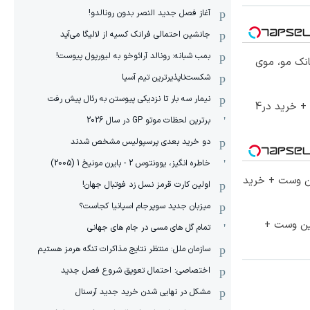
آغاز فصل جدید النصر بدون رونالدو!
جانشین احتمالی فرانک کسیه از لالیگا می‌آید
بمب شبانه: رونالد آرائوخو به لیورپول پیوست!
انک مو، موی
شکست‌ناپذیرترین تیم آسیا
نیمار سه بار تا نزدیکی پیوستن به رئال پیش رفت
60% تخفیف ویژه جین وست + خرید در4
برترین لحظات موتو GP در سال 2026
دو خرید بعدی پرسپولیس مشخص شدند
خاطره انگیز، یوونتوس 2 - بایرن مونیخ 1 (2005)
تا 60 درصد تخفیف ویژه جین وست + خرید
اولین کارت قرمز نسل زد فوتبال جهان!
میزبان جدید سوپرجام اسپانیا کجاست؟
جین وست +
تمام گل های مسی در جام های جهانی
سازمان ملل: منتظر نتایج مذاکرات تنگه هرمز هستیم
اختصاصی: احتمال تعویق شروع فصل جدید
مشکل در نهایی شدن خرید جدید آرسنال