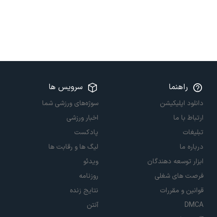
راهنما
سرویس ها
دانلود اپلیکیشن
سوژه‌های ورزشی شما
ارتباط با ما
اخبار ورزشی
تبلیغات
پادکست
درباره ما
لیگ ها و رقابت ها
ابزار توسعه دهندگان
ویدئو
فرصت های شغلی
روزنامه
قوانین و مقررات
نتایج زنده
DMCA
آنتن