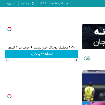
شنبه ۱۷ مرداد
-
05:47
جستجو
ورود
60% تخفیف پوشاک جین وست + خرید در 4 قسط
مشاهده و خرید
›
‹