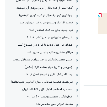
انتقاد صریح واعظ آشتیانی از مدیریت در استقلال
آنچه بیش از همه رئال را درباره رودری آزار می‌دهد
جوانترین تیم لیگ برتر در غرب تهران ! (عکس)
تمدید قرارداد وینیسیوس به ضرر بارسلونا شد
تیم جدید جنپو به کمک استقلال آمد؟
خریدهای جنون‌آمیز چلسی تمامی ندارد!
امضای مرا جعل کردند تا قرارداد را منسوخ کنند
موناکو مشتری ستاره جنجالی سری آ شد
چینی: بعضی بازیکنان در حد پیراهن استقلال نبودند
آزمون برای 7 روز دیگر برنامه دارد! (عکس)
ایستگاه پزشکی قبل از شروع فصل آبی شد
سرنوشت عجیب: هیچکس ستاره آلمانی را نمی‌خواهد!
لحظه به لحظه با اخبار نقل و انتقالات ایران
خاطره‌انگیز، منچستریونایتد2 - آرسنال 0
مقصد کاپیتان مس مشخص شد