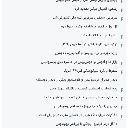
رسمی: کاپیتان پیکان تمدید کرد
سرمربی استقلال سرمربی تیم ملی کشورش شد
گل اول برایتون با شلیک روتر به دروازه رم
مدیر تیم سایپا انتخاب شد
ترکیب پرستاره تراکتور در استادیوم یادگار
ورود بازیکنان پرسپولیس و آلومینیوم به زمین
بازار داغ آغوش و خوش‌و‌بش در حاشیه بازی پرسپولیس
سقوط بالگرد سیکورسکی اس-۶۴ آمریکا
دیدار مدیران پرسپولیس و آلومینیوم پیش از دیدار دوستانه
پیام تسلیت احساسی نخستین باشگاه لیونل مسی
حرفهای جنجالی چینی: فنونی‌زاده حد خودش را بداند
چطوری یاغی! کنایه پیروز به مدافع پرسپولیس
مذاکرات درباره تنگه هرمز در فضایی مثبت در جریان است
10 گل برتر فیلیپو اینزاگی با پیراهن یوونتوس