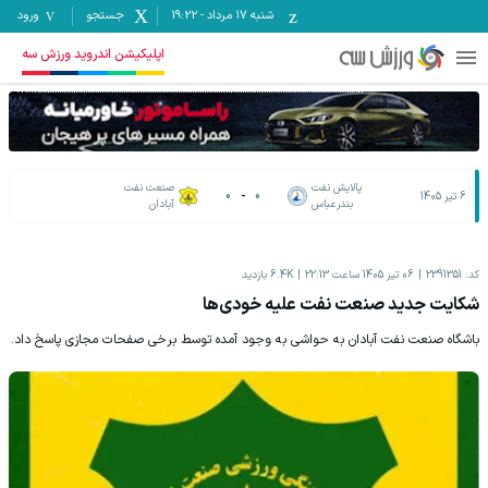
شنبه ۱۷ مرداد
-
19:22
جستجو
ورود
اپلیکیشن اندروید ورزش سه
پالایش نفت
صنعت نفت
6 تیر 1405
0
-
0
بندرعباس
آبادان
کد:
2391351
06 تیر 1405 ساعت 22:13
6.4K
بازدید
شکایت جدید صنعت نفت علیه خودی‌ها
باشگاه صنعت نفت آبادان به حواشی به وجود آمده توسط برخی صفحات مجازی پاسخ داد.