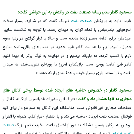
مسعود گادار مدیر رسانه صنعت نفت در واکنش به این حواشی گفت:
«ابتدا باید به بازیکنان
صنعت نفت
تبریک گفت که در شرایط بسیار سخت
آب‌وهوایی بندرعباس با تمام توان به میدان رفتند. با توجه به شکست سایپا،
امیدمان برای ادامه مسیر زنده مانده است و حالا با قرار گرفتن در رتبه سوم
جدول، امیدواریم با هدایت کادر فنی جدید در دیدارهای باقی‌مانده نتایج
لازم را کسب کرده، به پلی‌آف برسیم و در نهایت به لیگ برتر راه پیدا کنیم.
کادر فنی کاملا بومی است. بازیکنان امروز با رویه‌ای تقویت‌شده به میدان
رفتند و توانستند بازی بسیار خوب و هدفمندی ارائه دهند.»
مسعود گادار در خصوص حاشیه های ایجاد شده توسط برخی کانال های
مجاری به آنها هشدار داد و گفت:
«بر اساس مقررات فدراسیون اینگونه کانال و
صفحات مجازی غیر قانونی است. متاسفانه این کانال به اسم هوادار برای تیم
فوتبال صنعت نفت ایجاد حاشیه می‌کند و با انتشار اخبار کذب همراه با افترا و
توهین به ارکان رسمی باشگاه به دور از اخلاق باعث تخریب تیم بزرگ
صنعت
نفت آبادان
شده است. امور حقوقی باشگاه با انجام فرآیندهای قانونی برای