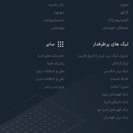
ملوان
رئال مادرید
گل‌گهر
لیورپول
آلومینیوم اراک
منچستریونایتد
استقلال خوزستان
یوونتوس
لیگ های پرطرفدار
سایر
جدول لیگ برتر ایران (خلیج فارس)
جام ملت های آسیا
لیگ آزادگان
رنکینگ فیفا
لیگ برتر انگلیس
نقل و انتقالات اروپا
لالیگا اسپانیا
نقل و انتقالات ایران
سری آ ایتالیا
پاری سن ژرمن
لیگ قهرمانان اروپا
لیگ نخبگان آسیا
لیگ قهرمانان آسیا دو
لیگ برتر فوتسال