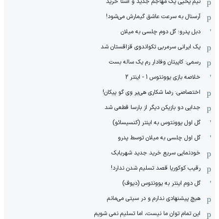
تیم یحیی یک مهاجم جدید و آشنا خرید
آرسنال به سرعت عاشق گیمارش می‌شود!
دبل پدرو؛ گل دوم چلسی به میلان
یک ایرانی سرمربی تکواندوی قزاقستان شد
رسمی: کاپیتان وفادار رم یک ساله بست
خلاصه بازی یوونتوس 1 - اینتر 2
اختصاصی: رضا شکاری هی‌یر وی‌ گو پیکان!
جدایی دو بازیکن دیگر از بارسا قطعی شد
گل اول یوونتوس به اینتر (کنسیسائو)
گل اول چلسی به میلان توسط پدرو
خودنمایی سریع خرید جدید شهربابک
رقیب کوکوریا قصد تسلیم شدن ندارد!
گل دوم اینتر به یوونتوس (دیوف)
هیچ پیشنهادی ندارم و در سیتی می‌مانم
این تمام توان ما نیست، اما تسلیم نمی شویم