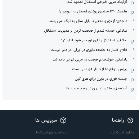
قرارداد مربی خارجی استقلال تمدید شد
هایجک 130 میلیون پوندی آرسنال به لیورپول!
ماجدی: آزادی و تختی تا پایان سال به لیگ نمی رسند
صادقی: خسته شدم از صحبت کردن از مدیریت استقلال
صادقی: استقلال را این‌طور نمی‌شود اداره کرد!
فلاح: فشار به جامعه داوری در ایران، در دنیا نیست
بادامکی: خوشحالم فرصت به مربی ایرانی داده شد
پیوس: توقع ما از تارتار قهرمانی است
جلسه فوری در بایرن برای هری کین
آماده‌سازی متفاوت ایران در راه جام ملت‌ها
راهنما
سرویس ها
دانلود اپلیکیشن
سوژه‌های ورزشی شما