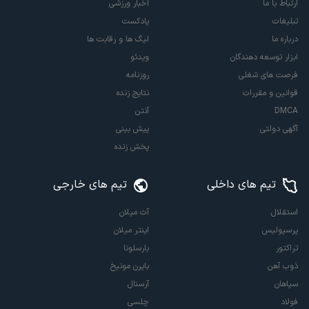
ارتباط با ما
اخبار ورزشی
تبلیغات
پادکست
درباره ما
لیگ ها و رقابت ها
ابزار توسعه دهندگان
ویدئو
فرصت های شغلی
روزنامه
قوانین و مقررات
نتایج زنده
DMCA
آنتن
آگهی دولتی
پیش بینی
پخش زنده
تیم های داخلی
تیم های خارجی
استقلال
آث میلان
پرسپولیس
اینتر میلان
تراکتور
بارسلونا
ذوب آهن
بایرن مونیخ
سپاهان
آرسنال
فولاد
چلسی