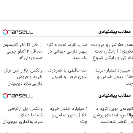
مطالب پیشنهادی
هنوز 50 تتر رو دریافت
مس، نقره، نفت و گاز؛
از الان تا آخر تابستون
نکردی؟ | رایگان ثبت
چهار دارایی جهانی در
حداقل 12کیلو چربی
نام کن و رایگان شروع
یک سبد
میسوزونی🧨
کن!
۱ میلیارد اعتبار خرید
خداحافظی با کمردرد،
والکس: بازار امن برای
طلا | بدون ضامن و
بدون قرص و آمپول
خرید و فروش
چک
دارایی‌های دیجیتال
مطالب پیشنهادی
تجربه‌ی نوین ترید با
۱ میلیارد اعتبار خرید
والکس: پل ارتباطی
والکس، آینده‌ای روشن
طلا | بدون ضامن و
شما با دنیای
در انتظار شماست
چک
سرمایه‌گذاری دیجیتال