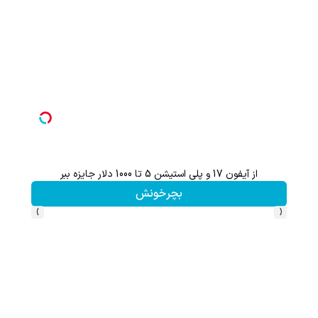
از آیفون 17 و پلی استیشن 5 تا 1000 دلار جایزه ببر
هنوز 50 تتر رو دریافت نکردی؟ | رایگان ثبت نام کن و رایگان شروع کن!
بچرخونش
›
‹