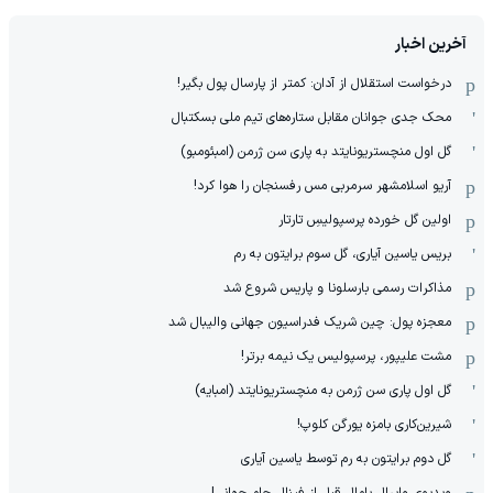
آخرین اخبار
درخواست استقلال از آدان: کمتر از پارسال پول بگیر!
محک جدی ‌جوانان مقابل ستاره‌های تیم ملی بسکتبال
گل اول منچستریونایتد به پاری سن ژرمن (امبئومبو)
آریو اسلامشهر سرمربی مس رفسنجان را هوا کرد!
اولین گل خورده پرسپولیسِ تارتار
بریس یاسین آیاری، گل سوم برایتون به رم
مذاکرات رسمی بارسلونا و پاریس شروع شد
معجزه پول: چین شریک فدراسیون جهانی والیبال شد
مشت علیپور، پرسپولیس یک نیمه برتر!
گل اول پاری سن ژرمن به منچستریونایتد (امبایه)
شیرین‌کاری بامزه یورگن کلوپ!
گل دوم برایتون به رم توسط یاسین آیاری
ویدیوی وایرال یامال قبل از فینال جام جهانی!