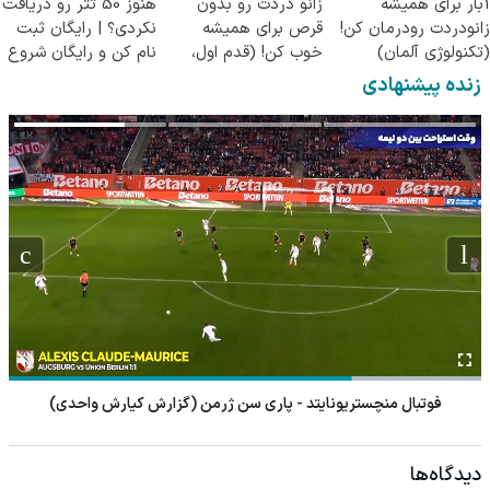
1بار برای همیشه
زانو دردت رو بدون
هنوز 50 تتر رو دریافت
زانودردت رودرمان کن!
قرص برای همیشه
نکردی؟ | رایگان ثبت
(تکنولوژی آلمان)
خوب کن! (قدم اول،
نام کن و رایگان شروع
◂پرسشنامه▸
پرسش‌نامه)
کن!
زنده پیشنهادی
فوتبال منچستریونایتد - پاری سن ژرمن (گزارش کیارش واحدی)
دیدگاه‌ها