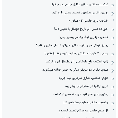
شکست سنگین میلان مقابل چلسی در جاکارتا
رودری آخرین پیشنهاد تمدید سیتی را رد کرد
خلاصه بازی چلسی 3 - میلان 0
خورخه مسی، او تاریخ فوتبال را تغییر داد!
قطعی: بهترین لیگ یک در پرسپولیس!
پیروز قربانی در ورزش‌سه لایو: بیرانوند، علی دایی و قلب!
رسمی: 2 خرید استقلال به آلومینیوم رفتند(عکس)
ژاپن اینگونه تاج پادشاهی را از والیبال ایران گرفت
عبدی: یک یا دو بازیکن دیگر به خیبر اضافه می‌شوند
فوری: مجتبی جباری سرمربی تیم جزیره
دربی ایتالیا در استرالیا را اینتر برد
بدترین خبر عمر لئو: خورخه مسی درگذشت
وضعیت مالکیت ملوان مشخص شد
گل سوم چلسی به میلان توسط کایسدو