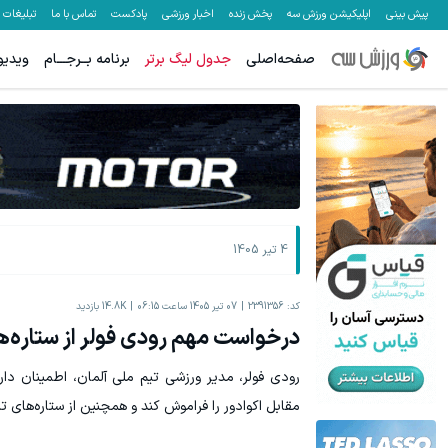
پیش بینی
اپلیکیشن ورزش سه
پخش زنده
اخبار ورزشی
پادکست
تماس با ما
تبلیغات
صفحه‌اصلی
جدول لیگ برتر
برنامه بــرجـــام
ویدیو
جای بخیه داری؟؟ فقط در 3 هفته ترمیمش کن!😍
جای این پک ت
کلیک کن!
4 تیر 1405
کد:
2391356
07 تیر 1405 ساعت 06:15
14.8K
بازدید
درخواست مهم رودی فولر از ستاره‌ه
مقابل اکوادور را فراموش کند و همچنین از ستاره‌های