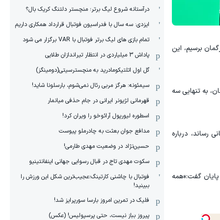
درآستانه شروع لیگ برتر؛ منچستر دلتنگ کریک بال؟
ایزدی: سه سال با فدراسیون فوتبال قرارداد همکاری داریم
تمام بازی های لیگ برتر فوتبال با VAR برگزار می شود
گمان برسیم، این
پاداش 3 میلیاردی در انتظار تیراندازان طلایی
گل اول اتلتیکومادرید به منچسترسیتی(دومینگز)
سیمئونه: هرگز مربی رئال نمی‌شوم، بارسلونا شاید!
ان، به تنهایی سه
قهرمانی لژیونر ایرانی در جام حذفی میانمار
اسطوره لیورپول آرائوخو را ویران کرد!
مدافع جوان بعثت به چادرملو پیوست
ی به فینال جام جهانی رساند، درباره
حسین‌نژاد در وضعیت مهدی طارمی!
سکوت مهدی تاج در قبال رسوایی جهانی اینفانتینیو
 پایان گفت:«همه
فوتبال با چاشنی کارتینگ؛عجیب‌ترین شکل این ورزش را
ببینید!
فلیک در تمرین امروز بارسا سورپرایز شد!
پیروز بباز نیست، حتی پرسپولیس! (عکس)