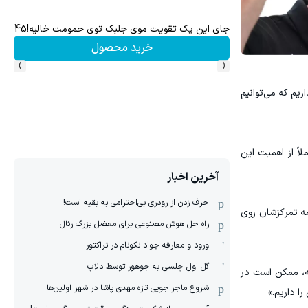
و سرمایه‌گذاری ایمن
جای این پک تقویت موی جلبک توی حمومت خالیه!45%تخفیف
خرید محصول
›
‹
ن داریم که می‌توانیم
لاً از اهمیت این
آخرین اخبار
حرف زدن از رودری بی‌احترامی به بقیه است!
مه تمرکزشان روی
راه حل هوش مصنوعی برای معضل بزرگ رئال
ورود و معارفه جواد نکونام در تراکتور
گل اول چلسی به جوهور توسط دلاپ
ئه، ممکن است در
شروع ماجراجویی تازه مهدی پاشا در شهر اولین‌ها
ا داریم.»