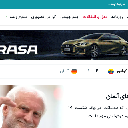
سوژه‌های شما
روزنامه
نقل و انتقالات
جام جهانی
گزارش تصویری
نتایج زنده
قویت موی جلبک توی حمومت خالیه!45%تخفیف
از بین بردن جای زخم های قدیمی، فقط در 3 هفته!! (بدون لی
خرید محصول
کلیک کن!
اکوادور
2
-
1
آلمان
ای آلمان
رودی فولر، مدیر ورزشی تیم ملی آلمان، اطمینان دارد که مانشافت می‌تواند شکست ۲-۱
 تیم درخواستی مهم داشت.