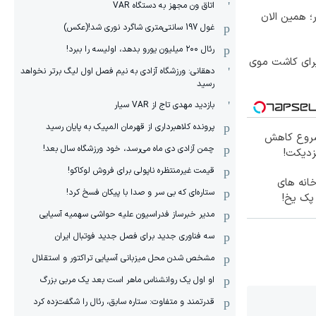
اتاق ون مجهز به دستگاه VAR
؛ همین الان
غول 197 سانتی‌متری شاگرد نوری شد!(عکس)
رئال ۲۰۰ میلیون یورو بدهد، اولیسه را ببرد!
برای کاشت موی
دهقانی: ورزشگاه آزادی به نیم فصل اول لیگ برتر نخواهد
رسید
بازدید مهدی تاج از VAR سیار
پرونده کلاهبرداری از قهرمان المپیک به پایان رسید
 شروع کاهش
چمن آزادی دی ماه می‌رسد، خود ورزشگاه سال بعد!
زدیکت!
قیمت غیرمنتظره ناپولی برای فروش لوکاکو!
خانه های
ستاره‌ای که بی سر و صدا با پیکان فسخ کرد!
 پک یخ!
مدیر خبرساز فدراسیون علیه حواشی سهمیه آسیایی
سه فناوری جدید برای فصل جدید فوتبال ایران
مشخص شدن محل میزبانی آسیایی تراکتور و استقلال
او اول یک روانشناس ماهر است بعد یک مربی بزرگ
قدرتمند و متفاوت: ستاره سابق، رئال را شگفت‌زده کرد