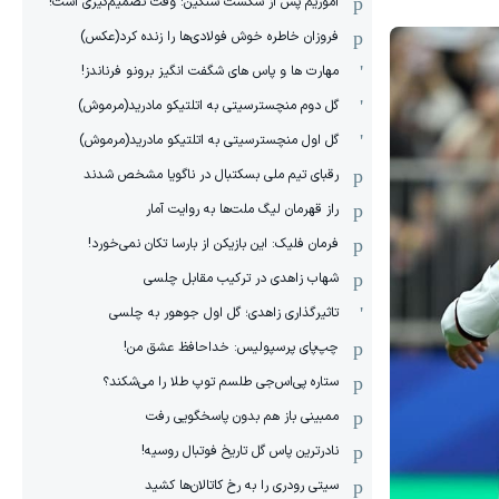
آموریم پس از شکست سنگین: وقت تصمیم‌گیری است!
فروزان خاطره خوش فولادی‌ها را زنده کرد(عکس)
مهارت ها و پاس های شگفت انگیز برونو فرناندز!
گل دوم منچسترسیتی به اتلتیکو مادرید(مرموش)
گل اول منچسترسیتی به اتلتیکو مادرید(مرموش)
رقبای تیم ملی بسکتبال در ناگویا مشخص‌ شدند
راز قهرمان لیگ ملت‌ها به روایت آمار
فرمان فلیک: این بازیکن از بارسا تکان نمی‌خورد!
شهاب زاهدی در ترکیب مقابل چلسی
تاثیرگذاری زاهدی؛ گل اول جوهور به چلسی
چپ‌پای پرسپولیس: خداحافظ عشق من!
ستاره پی‌اس‌جی طلسم توپ طلا را می‌شکند؟
ممبینی باز هم بدون پاسخگویی رفت
نادر‌ترین پاس گل تاریخ فوتبال روسیه!
سیتی رودری را به رخ کاتالان‌ها کشید