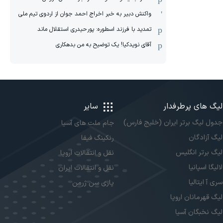
واکنش دبیر به خبر اخراج احمد جوان از اردوی تیم ملی
تمدید با فرزند اسطوره: پورحیدری استقلال ماند
آقای نویدکیا! یک توضیح به من بدهکاری
لیگ های پرطرفدار
سایر
جدول لیگ برتر ایران (خلیج فارس)
جام ملت های آسیا
لیگ آزادگان
رنکینگ فیفا
لیگ برتر انگلیس
نقل و انتقالات اروپا
لالیگا اسپانیا
نقل و انتقالات ایران
سری آ ایتالیا
پاری سن ژرمن
لیگ قهرمانان اروپا
لیگ نخبگان آسیا