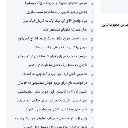
هراس اتلتیکو مادرید از هایجک بزرگ بارسلونا
پخش ویدیو کلیپی از سامانه هوشمند داوری
پیام واضح آقای گل لیگ یک به گلزنان لیگ برتر
زمان معارفه نکونام مشخص شد
دبیر: احمد جوان فقط به یک شرط اخراج نمی‌شود
مربی پرتغالی در کادر فنی چادرملو ماند
موسیمانه با یک‌چهارم قرارداد استقلال در تیم ملی
قایدی به دنبال یک فصل متفاوت در النصر
مالدینی فاش کرد: چرا پپ و آنچلوتی نه گفتند!
درخواست تاج برای ورود هوش مصنوعی به فوتبال
رئیس FIVB به کاپیتان ژاپن: تو در دنیا الهام‌بخشی
علی نعمتی: اتریش- الجزایر، هنوز حالم را بد می‌کند!
خریدهای استقلال مقابل پرسپولیس (عکس)
پاس گل نادر محمدی با پرتاب نمایشی در لیگ روسیه
ظاهر جدید و متفاوت ستاره بارسا: مثل کروس!