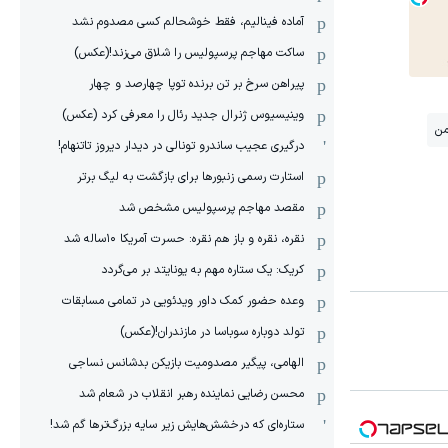
آماده فینالیم، فقط خوشحالم کسی مصدوم نشد
ساکت مهاجم پرسپولیس را شلاق می‌زند!(عکس)
پیراهن سرخ بر تن برنده توپا چهارصد و چهار
وینیسیوس ژنرال جدید رئال را معرفی کرد (عکس)
من
درگیری عجیب ساندرو تونالی در دیدار دیروز تاتنهام!
استارت رسمی زنبورها برای بازگشت به لیگ برتر
مقصد مهاجم پرسپولیس مشخص شد
نقره، نقره و باز هم نقره: حسرت آمریکا ۱۰‌ساله شد
کریک: یک ستاره مهم به یونایتد بر می‌گردد
وعده حضور کمک داور ویدئویی در تمامی مسابقات
تولد دوباره سوباسا در مازندران!(عکس)
الهامی، پیگیر مصدومیت بازیکن بدشانس نساجی
محسن رضایی نماینده رهبر انقلاب در شعام شد
ستاره‌ای که درخشش‌هایش زیر سایه بزرگ‌ترها گم شد!