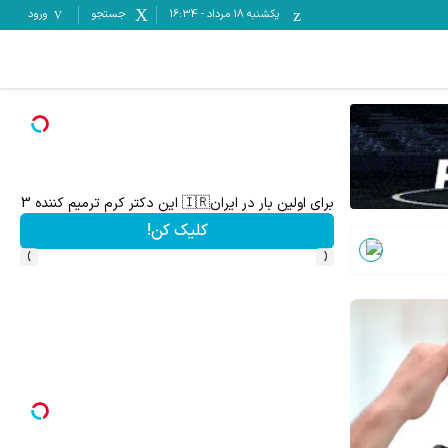
یکشنبه ۱۸ مرداد
-
16:34
جستجو
ورود
زر و جراحی)
برای اولین بار در ایران🇮🇷 این دکتر کرم ترمیم کننده 23 روزه ساخت!
کلیک کن!
›
‹