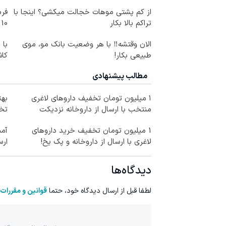
از کم پشتی موهات خجالت میکشی؟ اینجا با
فرم
تراکم بالا بکار
10 سال جوانتر شو😍
الان وقتشه‼️ با هر وضعیت بانک مو، موی
با 
طبیعی بکار!
کاش
مطالب پیشنهادی
۱ میلیون تومان تخفیف داروهای لاغری
منتخب با ارسال از داروخانه نزدیکت
تخف
1 میلیون تومان تخفیف خرید داروهای
آمپ
لاغری با ارسال از داروخانه و پک یخ!
ارس
دیدگاه‌ها
لطفا قبل از ارسال دیدگاه خود، حتما
قوانین و مقررات