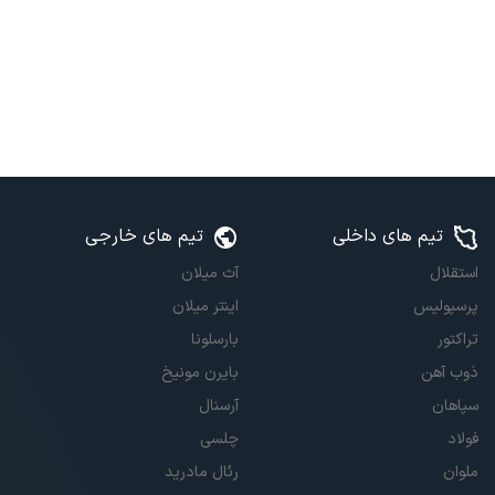
تیم های داخلی
تیم های خارجی
استقلال
آث میلان
پرسپولیس
اینتر میلان
تراکتور
بارسلونا
ذوب آهن
بایرن مونیخ
سپاهان
آرسنال
فولاد
چلسی
ملوان
رئال مادرید