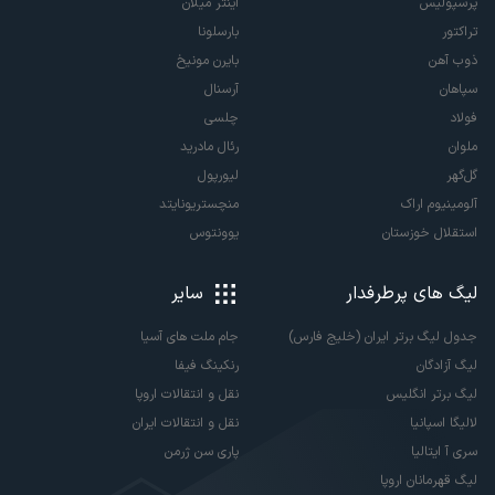
پرسپولیس
اینتر میلان
تراکتور
بارسلونا
ذوب آهن
بایرن مونیخ
سپاهان
آرسنال
فولاد
چلسی
ملوان
رئال مادرید
گل‌گهر
لیورپول
آلومینیوم اراک
منچستریونایتد
استقلال خوزستان
یوونتوس
لیگ های پرطرفدار
سایر
جدول لیگ برتر ایران (خلیج فارس)
جام ملت های آسیا
لیگ آزادگان
رنکینگ فیفا
لیگ برتر انگلیس
نقل و انتقالات اروپا
لالیگا اسپانیا
نقل و انتقالات ایران
سری آ ایتالیا
پاری سن ژرمن
لیگ قهرمانان اروپا