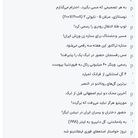
به هر تصمیمی که مسی بگیرد، احترام می‌گذارم
نوستالژی، میلان 5 - ناپولی 2 (2007/2008)
توپ طلا انتقال رودری را رسمی کرد!
مسیر وحشتناک برای ستاره زن ورزش ایران!
ستاره تراکتور این هفته سه رقمی می‌شود
مس رفسنجان حضور در لیگ یک را پذیرفت!
رسمی: وینگر 60 میلیونی رئال به فیورنتینا پیوست
6 گل استثنایی از فرانک لمپارد
برترین گل‌های رونالدو در النصر
آخرین محک دو تیم اصفهانی قبل از لیگ
مورینیو هرگز نباید می‌رفت که برگردد!
حضور دختران و پسران ایران در نیشن لیگز!
به یادماندنی، گل دلپیرو به اینتر (1998)
نروژ خواستار استعفای فوری اینفانتینو شد