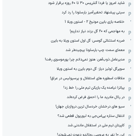
شاید امروز یا فردا آتش‌بس ۳۰ تا ۶۰ روزه برقرار شود
سیتی پیشنهاد تحقیرآمیز بارسلونا را رد کرد
خلاصه بازی بایرن مونیخ 2 - استون ویلا 1
به مهاجمی که 20 گل بزند نیاز نداریم!
ضربه استثنائی گومس؛ گل اول استون ویلا به بایرن
معمای سمت چپ بارسلونا پیچیده‌تر شد
مدیرعامل ذوب‌آهن: هنوز نمی‌دانم چرا پورموسوی رفت!
سوپرگل لوئیز دیاز؛ گل دوم بایرن به استون ویلا
ملاقات اسطوره های استقلال و پرسپولیس در عراق!
پیاتزا نیامده یک بازیکن تیم ملی را خط زد!
در رئال مادرید ما را احمق فرض کرده‌اند
سیو های درخشان خردسال ترین دروازبان جهان!
انتقال ستاره پی‌اس‌جی به لیورپول قطعی شد؟
کاپیتان تیم ملی در استقلال ماندنی شد
این 10 نفر به عروسی رونالدو دعوت نمی‌شوند!