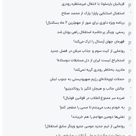
قربانیان بارسلونا با انتقال غیرمنتظره رودری
استقبال استثنایی پاپارا پارک از محمد صلاح
برنامه ویژه داوری برای عبور از مهم‌ترین 2 ماه بسکتبال!
رسمی: وینگر پرحاشیه استقلال راهی یونان شد
قهرمان جهان آرسنال را ترک می‌کند!
رونمایی از کیت سوم و جذاب میلان در فصل جدید
استخراج لیست ایران از دل مسابقات دوستانه!
مادرید به‌خاطر رودری گریه نمی‌کند!
حملات توپخانه‌ای رژیم صهیونیستی به جنوب لبنان
چالش جالب و هیجان انگیز با رونالدینیو!
ضربه سر ممنوع؛انقلاب در قوانین فوتبال؟
به خودم بمب می‌بندم تا مسی را منفجر کنم!
نفتی‌ها دومین مهاجم را هم خریدند!
رونمایی از تیم جدید موسی جنپو وینگر سابق استقلال!
سرنوشت نیمکت تیم ملی آرژانتین مشخص شد