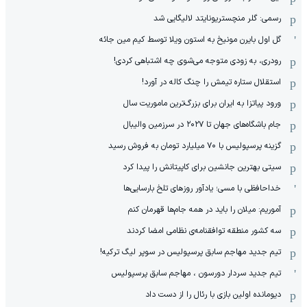
رسمی: گلر منچستریونایتد لالیگایی شد
گل اول بایرن مونیخ به استون ویلا توسط کیم مین جائه
رودری، به زودی متوجه می‌شوی چه اشتباهی کردی!
استقلال ستاره تیمش را چنگ کاله در آورد!
ورود پیاتزا به ایران برای بزرگ‌ترین ماموریت سال
جام باشگاه‌های جهان تا ۲۰۲۷ در سرزمین والیبال
گزینه پرسپولیس با ۷۰ میلیارد تومان به فروش رسید
سیتی بهترین جانشین برای کاپیتانش را پیدا کرد
خداحافظی با مسی؛ یادآور روزهای تلخ بارسایی‌ها
آموریم: میلان را باید در همه جام‌ها قهرمان کنم
سه کشور منطقه توافقنامه‌ی نظامی امضا کردند
تیم جدید مهاجم سابق پرسپولیس در سوپر لیگ ترکیه!
تیم جدید سردار دورسون ، مهاجم سابق پرسپولیس
دیومانده اولین بازی با رئال را از دست داد