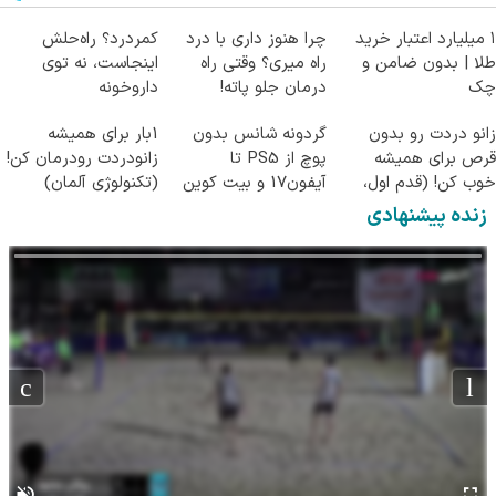
۱ میلیارد اعتبار خرید
چرا هنوز داری با درد
کمردرد؟ راه‌حلش
طلا | بدون ضامن و
راه میری؟ وقتی راه
اینجاست، نه توی
چک
درمان جلو پاته!
داروخونه
زانو دردت رو بدون
گردونه شانس بدون
1بار برای همیشه
قرص برای همیشه
پوچ از PS5 تا
زانودردت رودرمان کن!
خوب کن! (قدم اول،
آیفون17 و بیت کوین
(تکنولوژی آلمان)
پرسش‌نامه)
🔥
◂پرسشنامه▸
زنده پیشنهادی