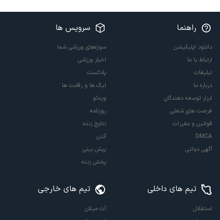
راهنما
سرویس ها
دانلود اپلیکیشن
سوژه‌های ورزشی شما
ارتباط با ما
اخبار ورزشی
تبلیغات
پادکست
درباره ما
لیگ ها و رقابت ها
ابزار توسعه دهندگان
ویدئو
فرصت های شغلی
روزنامه
قوانین و مقررات
نتایج زنده
DMCA
آنتن
آگهی دولتی
پیش بینی
پخش زنده
تیم های داخلی
تیم های خارجی
استقلال
آث میلان