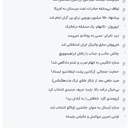
توقف بی‌سابقه صادرات نفت عربستان به آمریکا
پیشنهاد ۱۵۰ میلیون یورویی برای پرز گران تمام شد
لیورپول - تاتنهام؛ یک مسابقه دراماتیک
نبرد نابرابر: مسی به رونالدو نمی‌رسد
ملی‌پوش سابق والیبال ایران استقلالی شد
چالش جالب و جذاب با زلاتان ابراهیموویچ
ستاره انگلیس به اتهام ضرب و شتم دادگاهی شد!
حمایت جنجالی: آرژانتین پشت اینفانتنیو ایستاد!
صید ماهی بعد از شکار طلای لیگ ملت‌ها(عکس)
بی‌خیال درآمد بالا: بارسا حریف جدیدی انتخاب کرد
آرزومندی گارد خلاقش را به آبادان برد!
ستاره آرسنال به عنوان جانشین لوکاکو انتخاب شد
اولین تمرین نیوکسل و ماتیاس یایسله