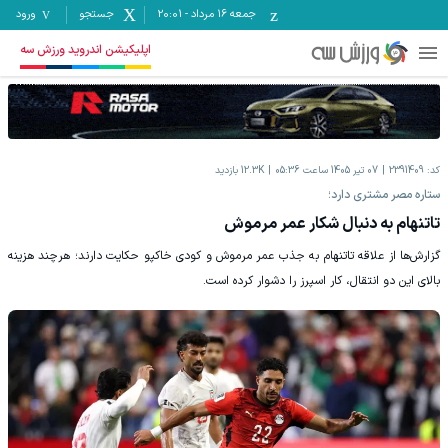
جمعه ۱۶ مرداد
-
20:01
جستجو
ورود
اپلیکیشن اندروید ورزش سه
کد:
2391409
07 تیر 1405 ساعت 05:36
12.3K
بازدید
ستاره مصر مشتری دارد؛
تاتنهام به دنبال شکار عمر مرموش
گزارش‌ها از علاقه تاتنهام به جذب عمر مرموش و کودی خاکپو حکایت دارند؛ هرچند هزینه
بالای این دو انتقال، کار اسپرز را دشوار کرده است.