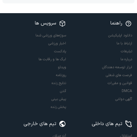
راهنما
سرویس ها
دانلود اپلیکیشن
سوژه‌های ورزشی شما
ارتباط با ما
اخبار ورزشی
تبلیغات
پادکست
درباره ما
لیگ ها و رقابت ها
ابزار توسعه دهندگان
ویدئو
فرصت های شغلی
روزنامه
قوانین و مقررات
نتایج زنده
DMCA
آنتن
آگهی دولتی
پیش بینی
پخش زنده
تیم های داخلی
تیم های خارجی
استقلال
آث میلان