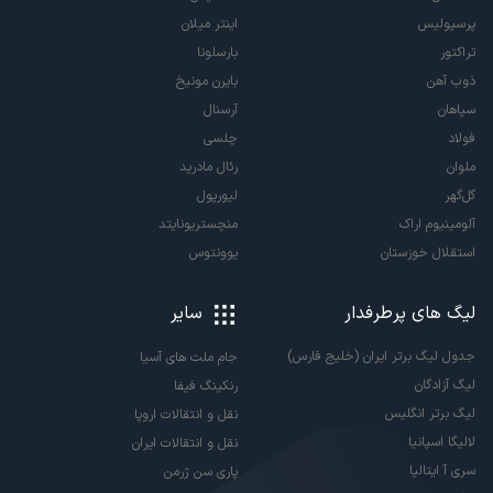
پرسپولیس
اینتر میلان
تراکتور
بارسلونا
ذوب آهن
بایرن مونیخ
سپاهان
آرسنال
فولاد
چلسی
ملوان
رئال مادرید
گل‌گهر
لیورپول
آلومینیوم اراک
منچستریونایتد
استقلال خوزستان
یوونتوس
لیگ های پرطرفدار
سایر
جدول لیگ برتر ایران (خلیج فارس)
جام ملت های آسیا
لیگ آزادگان
رنکینگ فیفا
لیگ برتر انگلیس
نقل و انتقالات اروپا
لالیگا اسپانیا
نقل و انتقالات ایران
سری آ ایتالیا
پاری سن ژرمن