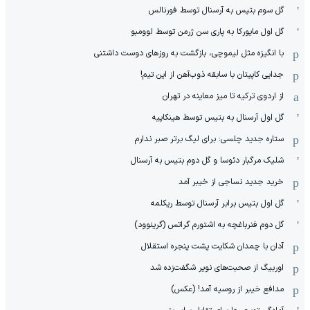
گل سوم بتیس به آرسنال توسط فورنالس
گل اول مایورکا به پاری سن ژرمن توسط لوومبو
با انگیزه مثل لیموچی، بازگشت به روزهای دوست داشتنی
جدایی کاپیتان با سابقه ذوب‌آهن از این تیم!
از اردوی ترکیه تا میز معاینه در تهران
گل اول آرسنال به بتیس توسط هینکاپیه
ستاره جدید چلسی: برای لیگ برتر صبر ندارم
شلیک مرگبار دئوسا و گل دوم بتیس به آرسنال
خرید جدید نساجی از خیبر آمد
گل اول بتیس برابر آرسنال توسط ریکلمه
گل دوم فنرباغچه به اشتورم گراتس (گرینوود)
آدان با چمدان شکایت پشت پنجره استقلال
اوربیگ از صحبت‌های نویر شگفت‌زده شد
مدافع خیبر از روسیه آمد! (عکس)