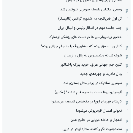
آمادگی توپچی‌ها برای تقابل برابر بتیس
رسمی: ماتیاس یایسله سرمربی نیوکسل شد
گل اول فنرباغچه به اشتورم گراتس (تالیسکا)
چند جلسه مهم در انتظار رئیس والیبال ایران
حضور پرسپولیسی ها در تست های پزشکی ایفمارک
کاناوارو: احمق بودم که ماشاریپوف را به جام جهانی بردم!
شوک شبانه وینیسیوس به رئال و آرسنال
گلزن جام جهانی عراق، خرید بزرگ پاختاکور
رئال مادرید و چهره‌های جدید
سرمربی سلتیک در بیمارستان بستری شد
آلومینیومی‌ها دست به سیاه قلم شدند! (عکس)
کاپیتان قهرمان اروپا در یک‌قدمی الدرعیه عربستان!
ناپولی امسال قرمزپوش می‌شود!
انفجار و حادثه دریایی در خلیج عدن
مصدومیت نگران‌کننده ستاره اینتر در دربی