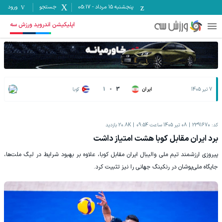
پنجشنبه ۱۵ مرداد
-
05:17
جستجو
ورود
اپلیکیشن اندروید ورزش سه
7 تیر 1405
ایران
3
-
1
کوبا
کد:
2391670
08 تیر 1405 ساعت 09:54
20.8K
بازدید
برد ایران مقابل کوبا هشت امتیاز داشت
پیروزی ارزشمند تیم ملی والیبال ایران مقابل کوبا، علاوه بر بهبود شرایط در لیگ ملت‌ها،
جایگاه ملی‌پوشان در رنکینگ جهانی را نیز تثبیت کرد.