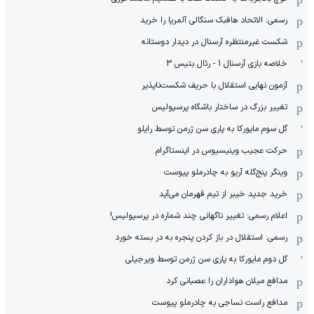
رسمی: الاتحاد هافبک سنگالی آلمریا را خرید
شکست غیرمنتظره آرسنال در دیدار دوستانه
خلاصه بازی آرسنال 1 - رئال بتیس 3
آزمون نهایی استقلال با حریف شکست‌ناپذیر
تغییر بزرگ در ساختار باشگاه پرسپولیس
گل سوم مایورکا به پاری سن ژرمن توسط رایلو
حرکت عجیب وینیسیوس در اینستاگرام
وینگر پنج‌گله آریو به چادرملو پیوست
خرید جدید خیبر از تیم قهرمان می‌آید
اعلام رسمی: تغییر ناگهانی چند شماره در پرسپولیس!
رسمی: استقلال در باز کردن پنجره به در بسته خورد
گل دوم مایورکا به پاری سن ژرمن توسط ویرجیلی
مدافع میلان هواداران را عصبانی کرد
مدافع راست نساجی به چادرملو پیوست