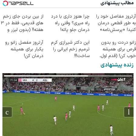
مطالب پیشنهادی
آرتروز مفاصل خود را
چرا هنوز داری با درد
از بین بردن جای زخم
به طور قطعی درمان
راه میری؟ وقتی راه
های قدیمی، فقط در 3
کنید! ◗پرسش‌نامه◖
درمان جلو پاته!
هفته!! (بدون لیزر و
جراحی)
زانو دردت رو بدون
این دکتر شیرازی کرم
آرتروز مفصل زانو رو
قرص برای همیشه
ترمیم زخم ایرانی را
یکبار برای همیشه
خوب کن! (قدم اول،
ساخت!!!
درمان کن!
پرسش‌نامه)
◗پرسش‌نامه◖
زنده پیشنهادی