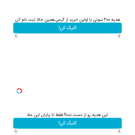
هدیه 200 سوتی با اولین خرید از گرمی،همین حالا ثبت نام کن
کلیک کن!
›
‹
این هدیه رو از دست نده!! فقط تا پایان این ماه
از آیفون 17 تا پلی استیشن 5 جایزه ببر 🎮😍📱 | بازی کن ، گردونه
کلیک کن!
›
‹