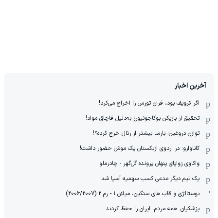
آخرین اخبار
اگر کرویف بود، فران تورس را اخراج می‌کرد!
تحقیق از بازیکن بوکاجونیورز به‌دلیل قاچاق مواد!
توازن دروغین: بارسا بیشتر از رئال خرج کرده؟!
کاناوارو: در اردوی ازبکستان یک موش حضور داشت!
واکاوی زوایای پنهان پرونده گل‌گهر - چادرملو
یک تیم دیگر مدعی کسب سهمیه آسیا شد
نوستالژی و قاب های سنگین، میلان 1 - رم 2 (2006/2007)
پزشکیان: همه مردم، ایران را حفظ کردند