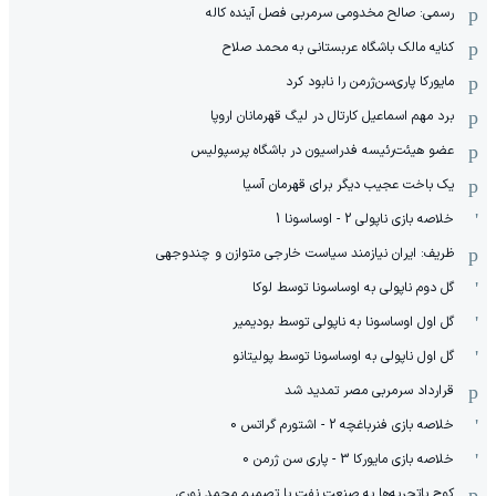
رسمی: صالح مخدومی سرمربی فصل آینده کاله
کنایه مالک باشگاه عربستانی به محمد صلاح
مایورکا پاری‌سن‌ژرمن را نابود کرد
برد مهم اسماعیل کارتال در لیگ قهرمانان اروپا
عضو هیئت‌رئیسه فدراسیون در باشگاه پرسپولیس
یک باخت عجیب دیگر برای قهرمان آسیا
خلاصه بازی ناپولی 2 - اوساسونا 1
ظریف: ایران نیازمند سیاست خارجی متوازن و چندوجهی
گل دوم ناپولی به اوساسونا توسط لوکا
گل اول اوساسونا به ناپولی توسط بودیمیر
گل اول ناپولی به اوساسونا توسط پولیتانو
قرارداد سرمربی مصر تمدید شد
خلاصه بازی فنرباغچه 2 - اشتورم گراتس 0
خلاصه بازی مایورکا 3 - پاری سن ژرمن 0
کوچ باتجربه‌ها به صنعت نفت با تصمیم محمد نوری