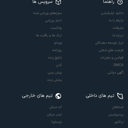
راهنما
سرویس ها
دانلود اپلیکیشن
سوژه‌های ورزشی شما
ارتباط با ما
اخبار ورزشی
تبلیغات
پادکست
درباره ما
لیگ ها و رقابت ها
ابزار توسعه دهندگان
ویدئو
فرصت های شغلی
روزنامه
قوانین و مقررات
نتایج زنده
DMCA
آنتن
آگهی دولتی
پیش بینی
پخش زنده
تیم های داخلی
تیم های خارجی
استقلال
آث میلان
پرسپولیس
اینتر میلان
تراکتور
بارسلونا