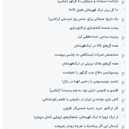
بازگشت سیامک و سیاوش به گل‌گهر (عکس)
10 گل برتر لیگ قهرمانان فصل 2016
یک تاریخ جنجالی برای جشن روز تیم ملی آرژانتین!
پشت صحنه آماده‌سازی تراکتورسازی
پدیده نساجی خداحافظی کرد
همه گل‌های کاکا در لیگ‌قهرمانان
متخصص ضربات ایستگاهی به چلسی پیوست
همه گل‌های هالک برزیلی در لیگ‌قهرمانان
پرسپولیس دفاع چپ گل‌گهر را نخواست
تمدید وینیسیوس با زخمی کهنه در رئال!
قایدی و قدوس خیلی زود به هم رسیدند! (عکس)
آتش بازی دونده زن ایران در بلاروس با طعم رکوردشکنی
گلر تراکتور خرید جدید شمس‌آذر قزوین
از لیگ اروپا تا لیگ قهرمانان؛ شاهکارهای اروپایی آنخل دی‌ماریا
آرسنال این گلر پراشتباه را هرچه زودتر بفروشد