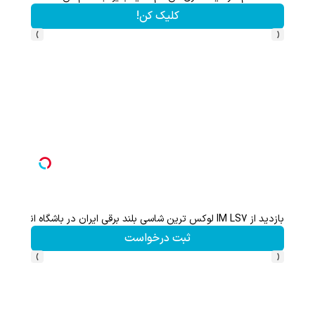
کلیک کن!
›
‹
Image failed to load
بازدید از IM LS7 لوکس ترین شاسی بلند برقی ایران در باشگاه انقلاب
ثبت درخواست
›
‹