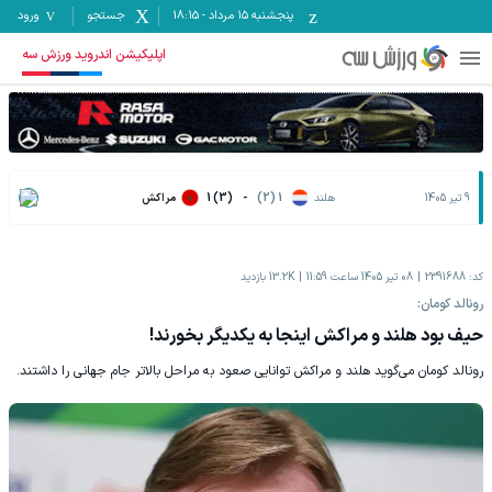
پنجشنبه ۱۵ مرداد
-
18:15
جستجو
ورود
اپلیکیشن اندروید ورزش سه
9 تیر 1405
هلند
1 (2)
-
1 (3)
مراکش
کد:
2391688
08 تیر 1405 ساعت 11:59
13.2K
بازدید
رونالد کومان:
حیف بود هلند و مراکش اینجا به یکدیگر بخورند!
رونالد کومان می‌گوید هلند و مراکش توانایی صعود به مراحل بالاتر جام جهانی را داشتند.