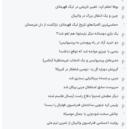
یوفا اعلام کرد: تغییر تاریخی در لیگ قهرمانان
چین و یک انتقال بزرگ در والیبال
حماسی‌ترین کامبک‌های تاریخ لیگ قهرمانان؛ بازگشت از دل غیرممکن
یک بازی دوستانه دیگر بارسلونا هم لغو شد؟!
دو خرید آزاد در راه پیوستن به پرسپولیس!
یحیی با چیزی مواجه شد که توقع نداشت!
مدیرعامل پرسپولیس و یک انتخاب غیرمنتظره! (عکس)
گریزمان دوباره گل زد؛ دومین شاهکار در آمریکا!
مربی برجسته بریتانیایی بستری شد
سرپرست سابق استقلال مربی پیکان شد
دیگر مطمئن شدیم! دفاع راست آرسنال طلسم شده
پلیس کره ‌جنوبی ساختمان فدراسیون فوتبال را بست!
چالش سخت شوت‌زنی با جمال موسیالا
روایت احساسی فدراسیون والیبال از تمرین تیم ملی