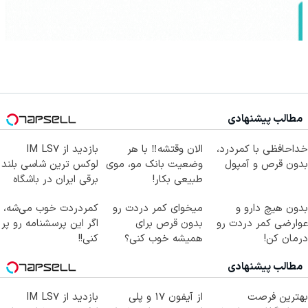
مطالب پیشنهادی
Image failed to load
Image failed to load
Image failed to load
خداحافظی با کمردرد،
الان وقتشه‼️ با هر
بازدید از IM LS7
بدون قرص و آمپول
وضعیت بانک مو، موی
لوکس ترین شاسی بلند
طبیعی بکار!
برقی ایران در باشگاه
انقلاب
Image failed to load
Image failed to load
Image failed to load
بدون هیچ دارو و
میخوای کمر دردت رو
کمردردت خوب می‌شه،
عوارضی کمر دردت رو
بدون قرص برای
اگر این پرسشنامه رو پر
درمان کن!
همیشه خوب کنی؟
کنی!!
(پرسش‌نامه)
(◂پرسش‌نامه رو پر
مطالب پیشنهادی
کن)
Image failed to load
Image failed to load
Image failed to load
بهترین فرصت
از آیفون 17 و پلی
بازدید از IM LS7