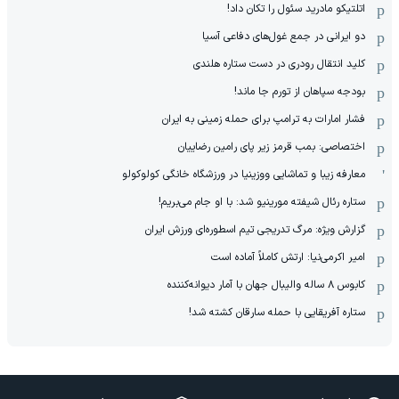
اتلتیکو مادرید سئول را تکان داد!
دو ایرانی در جمع غول‌های دفاعی آسیا
کلید انتقال رودری در دست ستاره هلندی
بودجه سپاهان از تورم جا ماند!
فشار امارات به ترامپ برای حمله زمینی به ایران
اختصاصی: بمب قرمز زیر پای رامین رضاییان
معارفه زیبا و تماشایی ووزینیا در ورزشگاه خانگی کولوکولو
ستاره رئال شیفته مورینیو شد: با او جام می‌بریم!
گزارش ویژه: مرگ تدریجی تیم اسطوره‌ای ورزش ایران
امیر اکرمی‌نیا: ارتش کاملاً آماده است
کابوس ۸ ساله والیبال جهان با آمار دیوانه‌کننده
ستاره آفریقایی با حمله سارقان کشته شد!