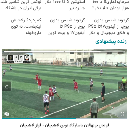
سرمایه‌گذاری‼️ با 100
استیشن 5 تا 1000 دلار
لوکس ترین شاسی بلند
هزار تومان طلا بخر‼️
جایزه ببر
برقی ایران در باشگاه
انقلاب
Image failed to load
Image failed to load
Image failed to load
گردونه شانس بدون
گردونه شانس بدون
کمردرد؟ راه‌حلش
پوچ، از آیفون17تا PS5
پوچ از PS5 تا
اینجاست، نه توی
و طلای دیجیتال و دلار
آیفون17 و بیت کوین
داروخونه
🔥
🔥
زنده پیشنهادی
فوتبال نونهالان پاسارگاد نوین لاهیجان - فراز لاهیجان