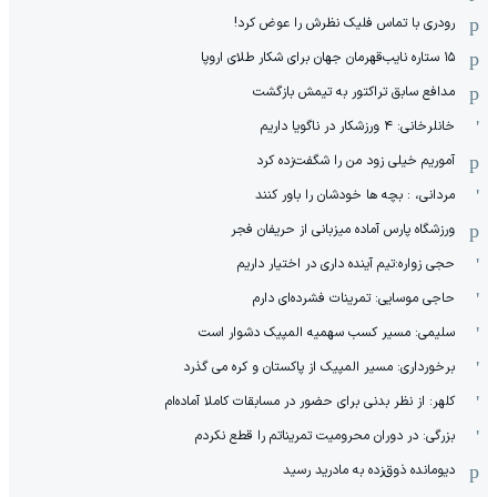
رودری با تماس فلیک نظرش را عوض کرد!
١۵ ستاره نایب‌قهرمان جهان برای شکار طلای اروپا
مدافع سابق تراکتور به تیمش بازگشت
خانلرخانی: ۴ ورزشکار در ناگویا داریم
آموریم خیلی زود من را شگفت‌زده کرد
مردانی، : بچه ها خودشان را باور کنند
ورزشگاه پارس آماده میزبانی از حریفان فجر
حجی زواره:تیم آینده داری در اختیار داریم
حاجی موسایی: تمرینات فشرده‌ای دارم
سلیمی: مسیر کسب سهمیه المپیک دشوار است
برخورداری: مسیر المپیک از پاکستان و کره می گذرد
کلهر: از نظر بدنی برای حضور در مسابقات کاملا آماده‌ام
بزرگی: در دوران محرومیت تمریناتم را قطع نکردم
دیومانده ذوق‌زده به مادرید رسید