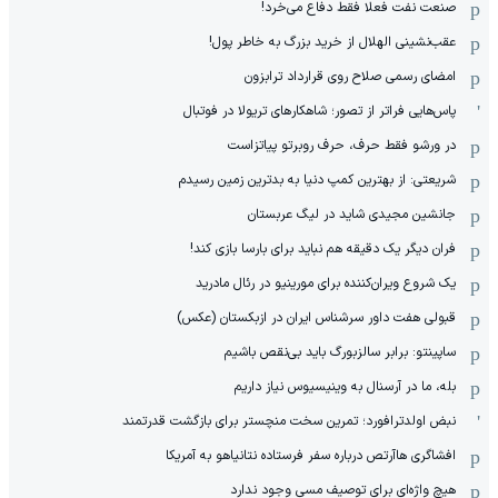
صنعت نفت فعلا فقط دفاع می‌خرد!
عقب‌نشینی الهلال از خرید بزرگ به خاطر پول!
امضای رسمی صلاح روی قرارداد ترابزون
پاس‌هایی فراتر از تصور؛ شاهکارهای تریولا در فوتبال
در ورشو فقط حرف، حرف روبرتو پیاتزاست
شریعتی: از بهترین کمپ‌ دنیا به بدترین زمین‌ رسیدم
جانشین مجیدی شاید در لیگ عربستان
فران دیگر یک دقیقه هم نباید برای بارسا بازی کند!
یک شروع ویران‌کننده برای مورینیو در رئال مادرید
قبولی هفت داور سرشناس ایران در ازبکستان (عکس)
ساپینتو: برابر سالزبورگ باید بی‌نقص باشیم
بله، ما در آرسنال به وینیسیوس نیاز داریم
نبض اولدترافورد؛ تمرین سخت منچستر برای بازگشت قدرتمند
افشاگری هاآرتص درباره سفر فرستاده نتانیاهو به آمریکا
هیچ واژه‌ای برای توصیف مسی وجود ندارد