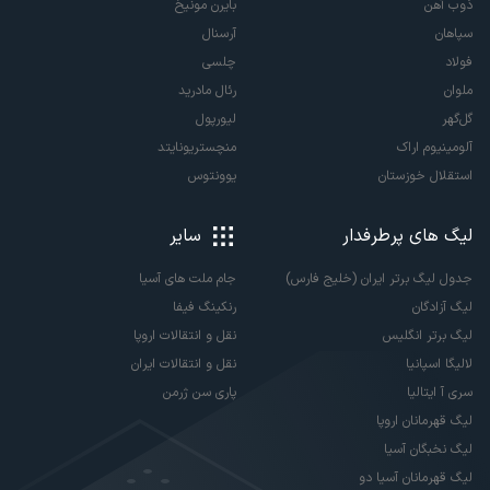
ذوب آهن
بایرن مونیخ
سپاهان
آرسنال
فولاد
چلسی
ملوان
رئال مادرید
گل‌گهر
لیورپول
آلومینیوم اراک
منچستریونایتد
استقلال خوزستان
یوونتوس
لیگ های پرطرفدار
سایر
جدول لیگ برتر ایران (خلیج فارس)
جام ملت های آسیا
لیگ آزادگان
رنکینگ فیفا
لیگ برتر انگلیس
نقل و انتقالات اروپا
لالیگا اسپانیا
نقل و انتقالات ایران
سری آ ایتالیا
پاری سن ژرمن
لیگ قهرمانان اروپا
لیگ نخبگان آسیا
لیگ قهرمانان آسیا دو