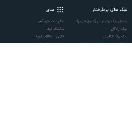
لیگ های پرطرفدار
سایر
جدول لیگ برتر ایران (خلیج فارس)
جام ملت های آسیا
لیگ آزادگان
رنکینگ فیفا
لیگ برتر انگلیس
نقل و انتقالات اروپا
لالیگا اسپانیا
نقل و انتقالات ایران
سری آ ایتالیا
پاری سن ژرمن
لیگ قهرمانان اروپا
لیگ نخبگان آسیا
لیگ قهرمانان آسیا دو
لیگ برتر فوتسال
تمام حقوق مادی و معنوی این سایت متعلق به ورزش سه می باشد. شما می توانید از
سایت ورزش سه در صورت پذیرش موافقت نامه کاربری استفاده نمایید.