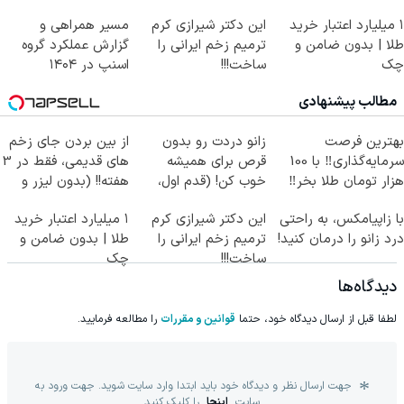
۱ میلیارد اعتبار خرید
این دکتر شیرازی کرم
مسیر همراهی و
طلا | بدون ضامن و
ترمیم زخم ایرانی را
گزارش عملکرد گروه
چک
ساخت!!!
اسنپ در ۱۴۰۴
مطالب پیشنهادی
بهترین فرصت
زانو دردت رو بدون
از بین بردن جای زخم
سرمایه‌گذاری‼️ با 100
قرص برای همیشه
های قدیمی، فقط در 3
هزار تومان طلا بخر‼️
خوب کن! (قدم اول،
هفته!! (بدون لیزر و
پرسش‌نامه)
جراحی)
با زاپیامکس، به راحتی
این دکتر شیرازی کرم
۱ میلیارد اعتبار خرید
درد زانو را درمان کنید!
ترمیم زخم ایرانی را
طلا | بدون ضامن و
ساخت!!!
چک
دیدگاه‌ها
لطفا قبل از ارسال دیدگاه خود، حتما
قوانین و مقررات
را مطالعه فرمایید.
جهت ارسال نظر و دیدگاه خود باید ابتدا وارد سایت شوید. جهت ورود به
سایت
اینجا
را کلیک کنید