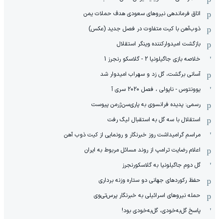
اتاق فرماندهی نیروهای سعودی هدف حملات یمن
ذوب‌آهن با کیت متفاوت در فصل جدید (عکس)
بازگشت امیدوارکننده وینگر استقلال
خلاصه بازی جاگیلونیا 2 - گلاسکو رنجرز 1
آسانی برگشت، گل زد و سهراب امیدوار شد
یوونتوس - ناپولی ، فصل 2020 سری آ
رسمی: پدیده فرانسوی به پاری‌سن‌ژرمن پیوست
استقلال با سه گل به استقبال لیگ رفت
مراسم گرامیداشت روز خبرنگار و رونمایی از کیت ذوب آهن
اعلام رضایت ترامپ از روند مسائل مربوط به ایران
گل دوم جاگیلونیا به گلاسکورنجرز
حفظ رکوردهای جهانی دو ستاره وزنه برداری
حمله نیروهای اسرائیلی به خبرنگار پرس‌تی‌وی
پاسخ گل‌به‌خودی، گل‌به‌خودی بود!