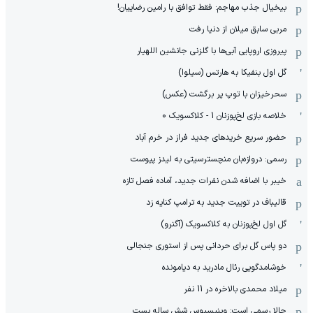
بیخیال جذب مهاجم: فقط توافق با رامین رضاییان!
مربی سابق میلان از دنیا رفت
پیروزی اروپایی آبی‌ها با گلزنی جانشین اللهیار
گل اول بنفیکا به هارتس (سیلوا)
سحرخیزان با توپ پر برگشت (عکس)
خلاصه بازی لخ‌پوزنان 1 - کلاکسویک 0
حضور سریع خریدهای جدید فراز در خرم آباد
رسمی: دروازه‌بان منچسترسیتی به لیدز پیوست
خیبر با اضافه شدن نفرات جدید، آماده فصل تازه
قالیباف در توییت جدید به ترامپ کنایه زد
گل اول لخ‌پوزنان به کلاکسویک (آگنرو)
دو پاس گل برای حردانی پس از استوری جنجالی
خوشامدگویی رئال مادرید به دیامونده
میلاد محمدی بالاخره در 11 نفر
حالا رسمی است: وینیسیوس شش ساله بست