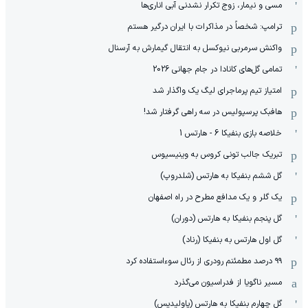
مسی و نیمار، زوج تکرار نشدنی آبی اناری‌ها
ترامپ: شخصاً در مذاکرات با ایران درگیر هستم
واکنش سرمربی نیوکسل به انتقال گیمارش به آرسنال
تمامی گل‌های کانادا در جام جهانی 2026
امتیاز تیم پرماجرای لیگ یک واگذار شد
هافبک پرسپولیس در سه راهی گرفتار شد!
خلاصه بازی بنفیکا 6 - هارتس 1
تبریک جالب تونی کروس به وینیسیوس
گل ششم بنفیکا به هارتس (شلدروپ)
یک گلر و یک مدافع مطرح در راه اصفهان
گل پنجم بنفیکا به هارتس (دوران)
گل اول هارتس به بنفیکا (رناد)
۹۹ درصد مطمئنم رودری از رئال سوءاستفاده کرد
مسیر ناگویا از فدراسیون می‌گذرد
گل چهارم بنفیکا به هارتس (پاولیدیس)