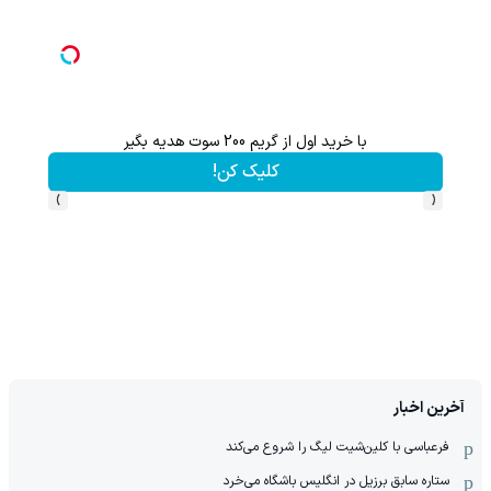
با خرید اول از گریم 200 سوت هدیه بگیر
از آیفون 17 تا پلی استیشن 5 جایزه ببر 🎮😍📱 | بازی کن ، گردونه
کلیک کن!
›
‹
آخرین اخبار
فرعباسی با کلین‌شیت لیگ را شروع می‌کند
ستاره سابق برزیل در انگلیس باشگاه می‌خرد