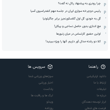
چرا رودری به پیشنهاد رئال نه گفت؟
رئیس دوچرخه سواری ایران در جلسه مهم کنفدراسیون آسیا
گل به خودی؛ گل اول گلاسکورنجرز برابر جاگیلونیا
مچ اندازی بدون حاصل نساجی و پیکان!
اولین حضور کارتساس در میان زنبورها
کلا دو‌ رشته مدال آور داریم، آنها را ویژه ببینید!
راهنما
سرویس ها
دانلود اپلیکیشن
سوژه‌های ورزشی شما
ارتباط با ما
اخبار ورزشی
تبلیغات
پادکست
درباره ما
لیگ ها و رقابت ها
ابزار توسعه دهندگان
ویدئو
فرصت های شغلی
روزنامه