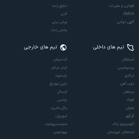
قوانین و مقررات
نتایج زنده
DMCA
آنتن
آگهی دولتی
پیش بینی
پخش زنده
تیم های داخلی
تیم های خارجی
استقلال
آث میلان
پرسپولیس
اینتر میلان
تراکتور
بارسلونا
ذوب آهن
بایرن مونیخ
سپاهان
آرسنال
فولاد
چلسی
ملوان
رئال مادرید
گل‌گهر
لیورپول
آلومینیوم اراک
منچستریونایتد
استقلال خوزستان
یوونتوس