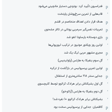
فدراسیون تأیید کرد: بونوچی دستیار مانچینی می‌شود
قاب‌هایی از تمرین سرخ‌پوشان پایتخت
هدف قرار دادن اهداف متخاصم در قشم
‏تمرینات نفس‌گیر سرمربی یونانی در تالار مشحون
بازی دوستانه بارسلونا لغو شد
اولین روز ویکتور مونیوز در ترکیب لیورپولی‌ها
مجری مشهور مربی لیگ یک شد
گل سوم بنفیکا به هارتس (پاولیدیس)
اولین تمرین پرسپولیس در بازگشت از ترکیه
جدایی سنتر ۲۱۸ سانتی‌متری از استقلال
گل اول بشیکتاش برابر هرادک کرالوو توسط کلیچسوی
گل دوم بنفیکا به هارتس (آرائوخو)
بشیکتاش برابر هرادک کرالوو 10 نفره شد!
کاظمیان: جدایی از پرسپولیس سخت بود