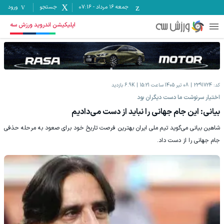
جمعه ۱۶ مرداد
-
07:16
جستجو
ورود
اپلیکیشن اندروید ورزش سه
کد:
2391724
08 تیر 1405 ساعت 15:21
6.9K
بازدید
اختیار سرنوشت ما دست دیگران بود
بیانی: این جام جهانی را نباید از دست می‌دادیم
شاهین بیانی می‌گوید تیم ملی ایران بهترین فرصت تاریخ خود برای صعود به مرحله حذفی
جام جهانی را از دست داد.