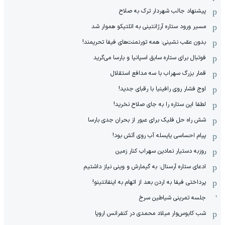
پیشنهاد جالب شهردار ترک به صلاح
مسیر ورود ستاره آرژانتینی به اتلتیکو هموار شد
بدون عقب نشینی: همه تورنمنت‌های فیفا تحریمند!
فوتبال برای ستاره سابق اسپانیا و بارسا می‌گرید
قمار بزرگ سهراب با سه مدافع استقلال
اوج فشار روی رافینیا با رقبای جدید!
لطفا این ستاره را به جای صلاح نخرید!
شش راه حل فلیک برای عبور از بحران جدی بارسا
پیام احساسی یایسله آب روی آتش بود!
روزبه دستیار نمادین سهراب کنار زمین
ادعای ستاره آرسنال: به گیمارش و وینی نیاز داشتیم
پرداختی فیفا به اردن بعد از اتهام به اینفانتینو!
جلسه تمرینی شیاطین سرخ
شب کابوس‌وار میلاد محمدی در کنفرانس اروپا