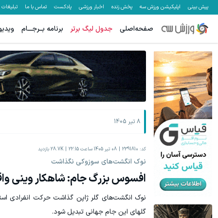
پیش بینی
اپلیکیشن ورزش سه
پخش زنده
اخبار ورزشی
پادکست
تماس با ما
تبلیغات
صفحه‌اصلی
جدول لیگ برتر
برنامه بــرجـــام
ویدیو
8 تیر 1405
کد:
2391810
08 تیر 1405 ساعت 22:15
28.7K
بازدید
نوک انگشت‌های سوزوکی نگذاشت
افسوس بزرگ جام: شاهکار وینی وا
نوک انگشت‌های گلر ژاپن گذاشت حرکت انفرادی استثن
گلهای این جام جهانی تبدیل شود.