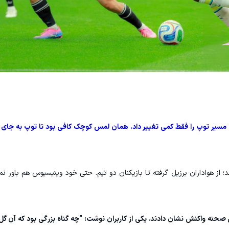
ش مسیر توپ را فقط کمی تغییر داد. همان لمس کوچک کافی بود تا توپ به جای تور
 از هواداران برزیل گرفته تا بازیکنان دو تیم. حتی خود وینیسیوس هم باور ن
ین صحنه واکنش نشان دادند. یکی از کاربران نوشت: "چه گناه بزرگی بود که آن گ