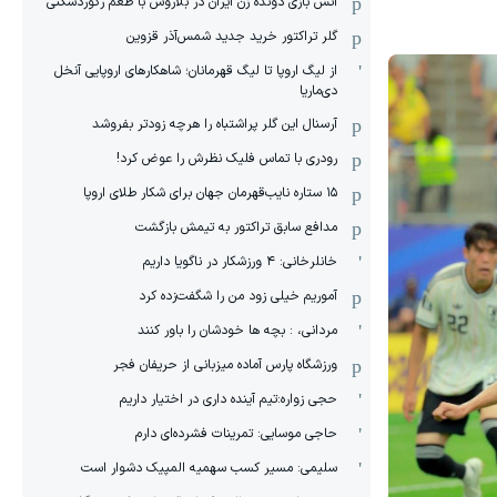
آتش بازی دونده زن ایران در بلاروس با طعم رکوردشکنی
گلر تراکتور خرید جدید شمس‌آذر قزوین
از لیگ اروپا تا لیگ قهرمانان؛ شاهکارهای اروپایی آنخل
دی‌ماریا
آرسنال این گلر پراشتباه را هرچه زودتر بفروشد
رودری با تماس فلیک نظرش را عوض کرد!
١۵ ستاره نایب‌قهرمان جهان برای شکار طلای اروپا
مدافع سابق تراکتور به تیمش بازگشت
خانلرخانی: ۴ ورزشکار در ناگویا داریم
آموریم خیلی زود من را شگفت‌زده کرد
مردانی، : بچه ها خودشان را باور کنند
ورزشگاه پارس آماده میزبانی از حریفان فجر
حجی زواره:تیم آینده داری در اختیار داریم
حاجی موسایی: تمرینات فشرده‌ای دارم
سلیمی: مسیر کسب سهمیه المپیک دشوار است