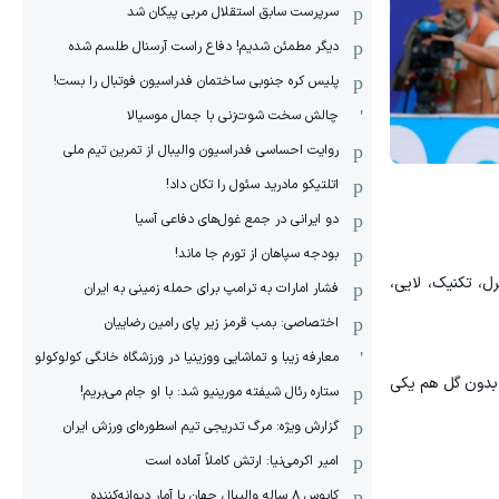
سرپرست سابق استقلال مربی پیکان شد
دیگر مطمئن شدیم! دفاع راست آرسنال طلسم شده
پلیس کره ‌جنوبی ساختمان فدراسیون فوتبال را بست!
چالش سخت شوت‌زنی با جمال موسیالا
روایت احساسی فدراسیون والیبال از تمرین تیم ملی
اتلتیکو مادرید سئول را تکان داد!
دو ایرانی در جمع غول‌های دفاعی آسیا
بودجه سپاهان از تورم جا ماند!
حرف می‌زدند؛ گلی که در آن کنترل، تکنیک، لایی،
فشار امارات به ترامپ برای حمله زمینی به ایران
اختصاصی: بمب قرمز زیر پای رامین رضاییان
معارفه زیبا و تماشایی ووزینیا در ورزشگاه خانگی کولوکولو
 بدون گل هم یکی
ستاره رئال شیفته مورینیو شد: با او جام می‌بریم!
گزارش ویژه: مرگ تدریجی تیم اسطوره‌ای ورزش ایران
امیر اکرمی‌نیا: ارتش کاملاً آماده است
کابوس ۸ ساله والیبال جهان با آمار دیوانه‌کننده