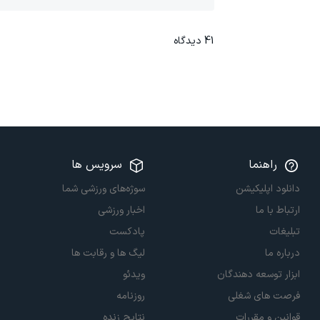
41
دیدگاه
راهنما
سرویس ها
دانلود اپلیکیشن
سوژه‌های ورزشی شما
ارتباط با ما
اخبار ورزشی
تبلیغات
پادکست
درباره ما
لیگ ها و رقابت ها
ابزار توسعه دهندگان
ویدئو
فرصت های شغلی
روزنامه
قوانین و مقررات
نتایج زنده