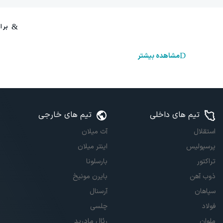
مشاهده بیشتر
تیم های داخلی
تیم های خارجی
استقلال
آث میلان
پرسپولیس
اینتر میلان
تراکتور
بارسلونا
ذوب آهن
بایرن مونیخ
سپاهان
آرسنال
فولاد
چلسی
ملوان
رئال مادرید