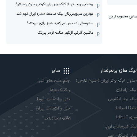
رونمایی رونالدو از کلکسیون باورنکردنی خودروهایش!
بهترین سرویس‌زنان لیگ ملت‌ها: ستاره ایران نهم شد
ستاره‌هایی که باور نمی‌کنید هنوز بازی می‌کنند!
ماشین گلزنی گل‌گهر مثلث قرمز پررنگ!
لیگ های پرطرفدار
سایر
جدول لیگ برتر ایران (خلیج فارس)
جام ملت های آسیا
لیگ آزادگان
رنکینگ فیفا
لیگ برتر انگلیس
نقل و انتقالات اروپا
لالیگا اسپانیا
نقل و انتقالات ایران
سری آ ایتالیا
پاری سن ژرمن
لیگ قهرمانان اروپا
لیگ نخبگان آسیا