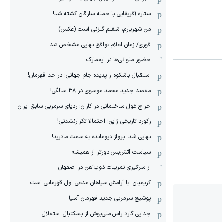
ستاره آفریقایی با حمله سارقان کشته شد!
من شهریارم، شغلم گلزنی است (عکس)
فوری/ زمان اعلام توافق نهایی مشخص شد
حضور ملوانی‌ها در ایفمارک
استقبال باشکوه از پدیده جام جهانی: در حد قهرمان!
مقصد جدید محمد موسوی در ٣٨ سالگی!
حراج غول ساختمانی در کازان: ردپای سرمربی سابق ایران
رکورد تاریخی ژاپن: احتمالا تکرارنشدنی!
نهایی شد: پرواز دیومانده به سمت مادرید!
سیاست آتش‌بس دورتر از همیشه
از سرگیری تمرینات ذوب‌آهن در اصفهان
کریمیان: با آرامش سپاهان مدعی اول قهرمانی است
پوشیچ سرمربی جدید قهرمان آسیا
جدایی گارد راس ملی‌پوش از بسکتبال استقلال