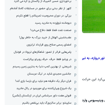
برخورداری: مسیر المپیک از پاکستان و کره می گذرد
کلهر: از نظر بدنی برای حضور در مسابقات کاملا آماده‌ام
بزرگی: در دوران محرومیت تمریناتم را قطع نکردم
دیومانده ذوق‌زده به مادرید رسید
صنعت نفت فعلا فقط دفاع می‌خرد!
عقب‌نشینی الهلال از خرید بزرگ به خاطر پول!
امضای رسمی صلاح روی قرارداد ترابزون
پاس‌هایی فراتر از تصور؛ شاهکارهای تریولا در فوتبال
 دروازه، به تیر
در ورشو فقط حرف، حرف روبرتو پیاتزاست
شریعتی: از بهترین کمپ‌ دنیا به بدترین زمین‌ رسیدم
جانشین مجیدی شاید در لیگ عربستان
می‌کرد این حرکت
فران دیگر یک دقیقه هم نباید برای بارسا بازی کند!
یک شروع ویران‌کننده برای مورینیو در رئال مادرید
قبولی هفت داور سرشناس ایران در ازبکستان (عکس)
ل وینیسیوس وارد
ساپینتو: برابر سالزبورگ باید بی‌نقص باشیم