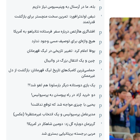
بله، ما در آرسنال به وینیسیوس نیاز داریم
نبض اولدترافورد؛ تمرین سخت منچستر برای بازگشت
قدرتمند
افشاگری هاآرتص درباره سفر فرستاده نتانیاهو به آمریکا
هیچ واژه‌ای برای توصیف مسی وجود ندارد
یوفا اعلام کرد: تغییر تاریخی در لیگ قهرمانان
چین و یک انتقال بزرگ در والیبال
حماسی‌ترین کامبک‌های تاریخ لیگ قهرمانان؛ بازگشت از دل
غیرممکن
یک بازی دوستانه دیگر بارسلونا هم لغو شد؟!
دو خرید آزاد در راه پیوستن به پرسپولیس!
یحیی با چیزی مواجه شد که توقع نداشت!
مدیرعامل پرسپولیس و یک انتخاب غیرمنتظره! (عکس)
گریزمان دوباره گل زد؛ دومین شاهکار در آمریکا!
مربی برجسته بریتانیایی بستری شد