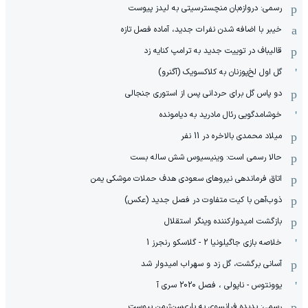
رسمی: دروازه‌بان منچسترسیتی به لیدز پیوست
خیبر با اضافه شدن نفرات جدید، آماده فصل تازه
قالیباف در توییت جدید به ترامپ کنایه زد
گل اول لخ‌پوزنان به کلاکسویک (آگنرو)
دو پاس گل برای حردانی پس از استوری جنجالی
خوشامدگویی رئال مادرید به دیامونده
میلاد محمدی بالاخره در 11 نفر
حالا رسمی است: وینیسیوس شش ساله بست
اتاق فرماندهی نیروهای سعودی هدف حملات موشکی یمن
ذوب‌آهن با کیت متفاوت در فصل جدید (عکس)
بازگشت امیدوارکننده وینگر استقلال
خلاصه بازی جاگیلونیا 2 - گلاسکو رنجرز 1
آسانی برگشت، گل زد و سهراب امیدوار شد
یوونتوس - ناپولی ، فصل 2020 سری آ
رسمی: پدیده فرانسوی به پاری‌سن‌ژرمن پیوست