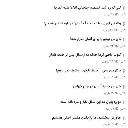
گلی که رد شد: تصمیم جنجالی VAR علیه آلمان!
9 تیر
-
97.1K
بازدید
واکنش فوری بیلد به حذف آلمان: دوباره تحقیر شدیم!
9 تیر
-
46.3K
بازدید
کابوس کوکوریا برای آلمان تکرار شد!
9 تیر
-
34.9K
بازدید
کلوپ قاطی کرد! حمله به آرسنال پس از حذف آلمان
9 تیر
-
198.7K
بازدید
ناگلزمان پس از حذف آلمان: استعفا نمی‌دهم!
9 تیر
-
31.8K
بازدید
کابوس جدید آلمان در جام جهانی
9 تیر
-
55.7K
بازدید
نویر: پایان به این شکل تلخ و دردناک است
9 تیر
-
28K
بازدید
هاورتز: ببخشید، ما بازیکنان مقصر اصلی هستیم
9 تیر
-
25.8K
بازدید