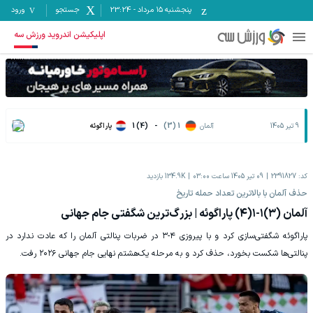
پنجشنبه ۱۵ مرداد
-
23:24
جستجو
ورود
اپلیکیشن اندروید ورزش سه
9 تیر 1405
آلمان
1 (3)
-
1 (4)
پاراگوئه
کد:
2391827
09 تیر 1405 ساعت 03:00
134.9K
بازدید
حذف آلمان با بالاترین تعداد حمله تاریخ
آلمان (۳)۱-۱(۴) پاراگوئه | بزرگ‌ترین شگفتی جام جهانی
پاراگوئه شگفتی‌سازی کرد و با پیروزی ۴-۳ در ضربات پنالتی آلمان را که عادت ندارد در
پنالتی‌ها شکست بخورد، حذف کرد و به مرحله یک‌هشتم نهایی جام جهانی ۲۰۲۶ رفت.