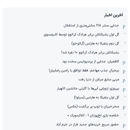
آخرین اخبار
جدایی سنتر ۲۱۸ سانتی‌متری از استقلال
گل اول بشیکتاش برابر هرادک کرالوو توسط کلیچسوی
گل دوم بنفیکا به هارتس (آرائوخو)
بشیکتاش برابر هرادک کرالوو 10 نفره شد!
کاظمیان: جدایی از پرسپولیس سخت بود
بیخیال جذب مهاجم: فقط توافق با رامین رضاییان!
مربی سابق میلان از دنیا رفت
پیروزی اروپایی آبی‌ها با گلزنی جانشین اللهیار
گل اول بنفیکا به هارتس (سیلوا)
سحرخیزان با توپ پر برگشت (عکس)
خلاصه بازی لخ‌پوزنان 1 - کلاکسویک 0
حضور سریع خریدهای جدید فراز در خرم آباد