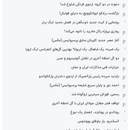
دعوت در دو گروه: اردوی فرنگی شلوغ شد!
بازگشت برانکو ایوانکوویچ به دنیای فوتبال!
رونمایی از کیت جدید ذوب‌آهن در فصل جدید لیگ برتر
رودری پروژه رئال مادرید را نابود می‌کند!
آغاز عصر جدید کاپیتان سابق پرسپولیس (عکس)
یک ضربه، یک شاهکار، یک تریولا! بهترین گل‌های کنفرانس لیگ اروپا
دو گل لحظه آخری در تقابل آلومینیوم و مس
جزئیات فنی مذاکرات ایران و عمان
بازدید سرزده رئیس پارالمپیک از اردوی دختران پاراتکواندو
احمد نور و پایان سریع شایعه پرسپولیس! (عکس)
رسمی: فورلان سرمربی اروگوئه شد
توقف فجر مقابل جوانان ایران با گل لحظه آخری
رونالدو در یونایتد، انفجار یک نبوغ
الساندرو، یار باوفای یوونتوس