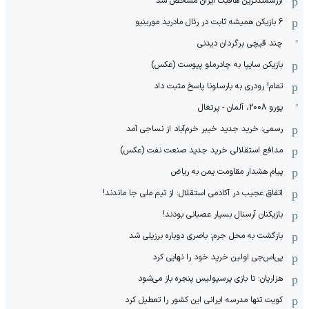
ارزشمندترین هافبک ایران مشخص شد
6 بازیکن همیشه ثابت در رئال مادرید مورینیو
چند قیچی برگردان دیدنی
بازیکن سایپا به چادرملو پیوست (عکس)
تمام! رودری به بارسلونا پاسخ مثبت داد
یورو 2008، آلمان - پرتغال
رسمی: خرید جدید خیبر خرم‌آباد از نساجی آمد
مدافع استقلالی خرید جدید صنعت نفت (عکس)
پیام هشدار مقاومت یمن به ریاض
اتفاق عجیب در آکادمی استقلال: از تیم ملی جا ماندند!
بازیکنان آرسنال بسیار عصبانی بودند!
بازگشت به محل جرم: باصری دوباره برزیلی شد
پی‌اس‌جی اولین خرید خود را نهایی کرد
هزاریان: تا بازی پرسپولیس پنجره باز می‌شود
کویت تنها مدرسه ایرانی این کشور را تعطیل کرد