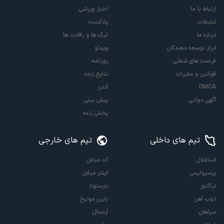
ارتباط با ما
اخبار ورزشی
تبلیغات
پادکست
درباره ما
لیگ ها و رقابت ها
ابزار توسعه دهندگان
ویدئو
فرصت های شغلی
روزنامه
قوانین و مقررات
نتایج زنده
DMCA
آنتن
آگهی دولتی
پیش بینی
پخش زنده
تیم های داخلی
تیم های خارجی
استقلال
آث میلان
پرسپولیس
اینتر میلان
تراکتور
بارسلونا
ذوب آهن
بایرن مونیخ
سپاهان
آرسنال